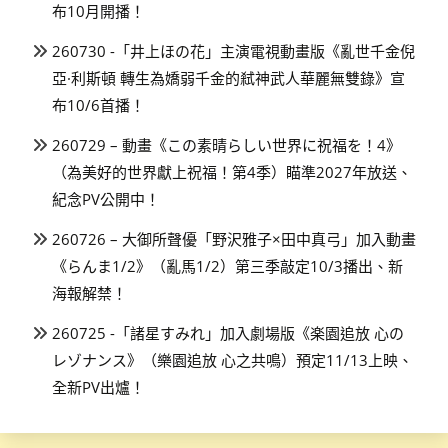
布10月開播！
260730 -「井上ほの花」主演電視動畫版《亂世千金倪
亞·利斯頓 轉生為嬌弱千金的弒神武人華麗無雙錄》宣
布10/6首播！
260729 – 動畫《この素晴らしい世界に祝福を！4》
（為美好的世界獻上祝福！第4季）瞄準2027年放送、
紀念PV公開中！
260726 – 大御所聲優「野沢雅子×田中真弓」加入動畫
《らんま1/2》（亂馬1/2）第三季敲定10/3播出、新
海報解禁！
260725 -「諸星すみれ」加入劇場版《楽園追放 心の
レゾナンス》（樂園追放 心之共鳴）預定11/13上映、
全新PV出爐！