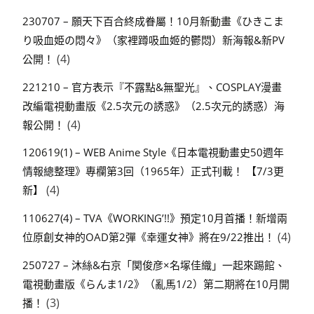
230707 – 願天下百合終成眷屬！10月新動畫《ひきこま
り吸血姫の悶々》（家裡蹲吸血姬的鬱悶）新海報&新PV
(4)
公開！
221210 – 官方表示『不露點&無聖光』、COSPLAY漫畫
改編電視動畫版《2.5次元の誘惑》（2.5次元的誘惑）海
(4)
報公開！
120619(1) – WEB Anime Style《日本電視動畫史50週年
情報總整理》專欄第3回（1965年）正式刊載！ 【7/3更
(4)
新】
110627(4) – TVA《WORKING’!!》預定10月首播！新增兩
(4)
位原創女神的OAD第2彈《幸運女神》將在9/22推出！
250727 – 沐絲&右京「関俊彦×名塚佳織」一起來踢館、
電視動畫版《らんま1/2》（亂馬1/2）第二期將在10月開
(3)
播！