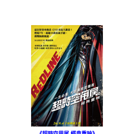
《超時空甩尾 經典重映》