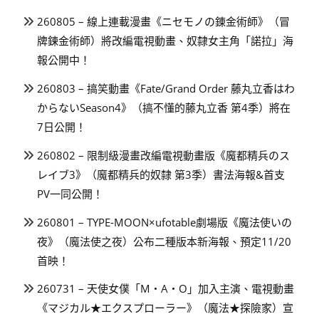
260805 – 線上連載漫畫《ニセモノの錬金術師》（冒
牌鍊金術師）將改編電視動畫、奴隸女主角「諾拉」海
報公開中！
260803 – 搞笑動畫《Fate/Grand Order 藤丸立香はわ
からないSeason4》（搞不懂的藤丸立香 第4季）將在
7日公開！
260802 – 限制級漫畫改編電視動畫版《魔都精兵のス
レイブ3》（魔都精兵的奴隸 第3季）書法海報&首支
PV一同公開！
260801 – TYPE-MOON×ufotable劇場版《魔法使いの
夜》（魔法使之夜）公布二種版本新海報、預定11/20
首映！
260731 – 天使女僕「M・A・O」加入主演、電視動畫
《マジカル★エクスプローラー》（魔法★探險家）宣