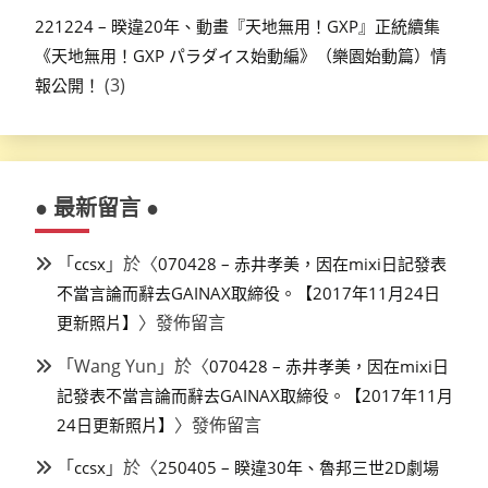
221224 – 暌違20年、動畫『天地無用！GXP』正統續集
《天地無用！GXP パラダイス始動編》（樂園始動篇）情
(3)
報公開！
● 最新留言 ●
「
」於〈
ccsx
070428 – 赤井孝美，因在mixi日記發表
不當言論而辭去GAINAX取締役。【2017年11月24日
〉發佈留言
更新照片】
「
Wang Yun
」於〈
070428 – 赤井孝美，因在mixi日
記發表不當言論而辭去GAINAX取締役。【2017年11月
〉發佈留言
24日更新照片】
「
」於〈
ccsx
250405 – 睽違30年、魯邦三世2D劇場