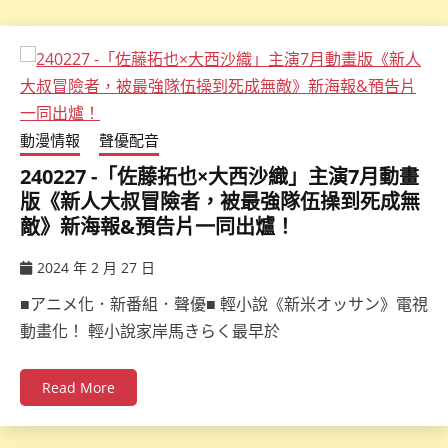
動漫情報
聲優配音
240227 -「佐藤拓也×大西沙織」主演7月動畫
版《新人大叔冒險者，被最強隊伍操到死成無
敵》新海報&預告片一同出爐！
2024 年 2 月 27 日
ccsx
■アニメ化．新番組．聲優■ 輕小說《新米オッサン》電視
動畫化！ 輕小說家岸馬きらく最早於
Read More