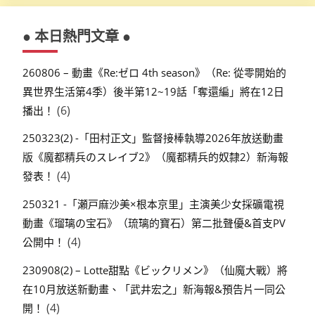
● 本日熱門文章 ●
260806 – 動畫《Re:ゼロ 4th season》（Re: 從零開始的
異世界生活第4季）後半第12~19話「奪還編」將在12日
(6)
播出！
250323(2) -「田村正文」監督接棒執導2026年放送動畫
版《魔都精兵のスレイブ2》（魔都精兵的奴隸2）新海報
(4)
發表！
250321 -「瀬戸麻沙美×根本京里」主演美少女採礦電視
動畫《瑠璃の宝石》（琉璃的寶石）第二批聲優&首支PV
(4)
公開中！
230908(2) – Lotte甜點《ビックリメン》（仙魔大戰）將
在10月放送新動畫、「武井宏之」新海報&預告片一同公
(4)
開！