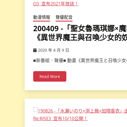
動漫情報
聲優配音
200409 -「聖女魯瑪琪
《異世界魔王與召喚少女的奴隸
2020 年 4 月 9 日
ccsx
■新番組．聲優■ 動畫《異世界魔王と召喚少
Read More