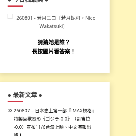
猜猜她是誰？
長按圖片看答案！
● 最新文章 ●
260807 – 日本史上第一部『IMAX規格』
特製巨獸電影《ゴジラ-0.0》（哥吉拉
-0.0）宣布11/6台灣上映、中文海報出
爐！