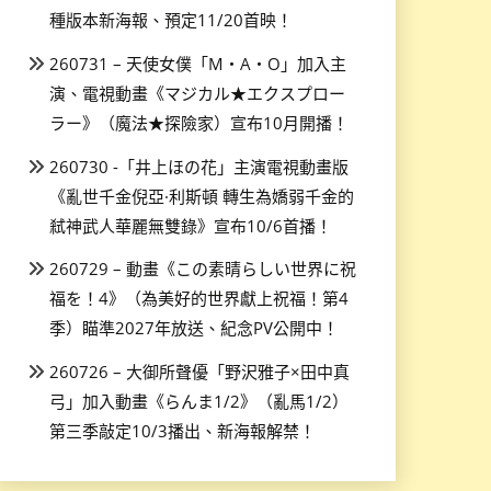
種版本新海報、預定11/20首映！
260731 – 天使女僕「M・A・O」加入主
演、電視動畫《マジカル★エクスプロー
ラー》（魔法★探險家）宣布10月開播！
260730 -「井上ほの花」主演電視動畫版
《亂世千金倪亞·利斯頓 轉生為嬌弱千金的
弒神武人華麗無雙錄》宣布10/6首播！
260729 – 動畫《この素晴らしい世界に祝
福を！4》（為美好的世界獻上祝福！第4
季）瞄準2027年放送、紀念PV公開中！
260726 – 大御所聲優「野沢雅子×田中真
弓」加入動畫《らんま1/2》（亂馬1/2）
第三季敲定10/3播出、新海報解禁！