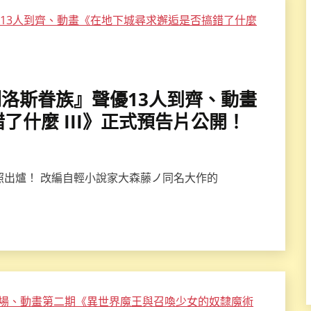
伊刻洛斯眷族』聲優13人到齊、動畫
什麼 III》正式預告片公開！
照出爐！ 改編自輕小說家大森藤ノ同名大作的