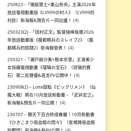
250823 -「猪股慧士×東山奈央」主演2026年
放送電視動畫版《LV999の村人》（LV999的
(4)
村民）新海報&預告片一同出爐！
250323(2) -「田村正文」監督接棒執導2026
年放送動畫版《魔都精兵のスレイブ2》（魔
(4)
都精兵的奴隸2）新海報發表！
250321 -「瀬戸麻沙美×根本京里」主演美少
女採礦電視動畫《瑠璃の宝石》（琉璃的寶
(4)
石）第二批聲優&首支PV公開中！
230908(2) – Lotte甜點《ビックリメン》（仙
魔大戰）將在10月放送新動畫、「武井宏之」
(4)
新海報&預告片一同公開！
230707 – 願天下百合終成眷屬！10月新動畫
《ひきこまり吸血姫の悶々》（家裡蹲吸血姬
(4)
的鬱悶）新海報&新PV公開！