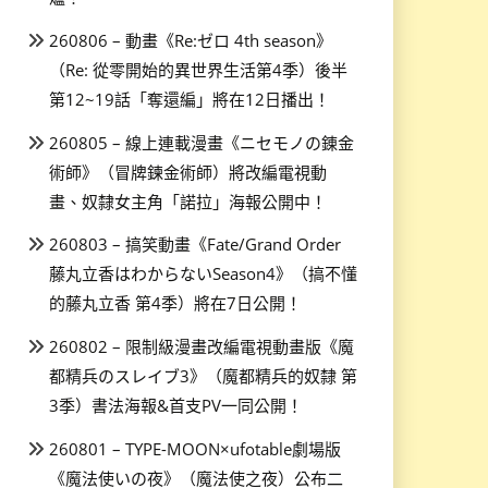
260806 – 動畫《Re:ゼロ 4th season》
（Re: 從零開始的異世界生活第4季）後半
第12~19話「奪還編」將在12日播出！
260805 – 線上連載漫畫《ニセモノの錬金
術師》（冒牌鍊金術師）將改編電視動
畫、奴隸女主角「諾拉」海報公開中！
260803 – 搞笑動畫《Fate/Grand Order
藤丸立香はわからないSeason4》（搞不懂
的藤丸立香 第4季）將在7日公開！
260802 – 限制級漫畫改編電視動畫版《魔
都精兵のスレイブ3》（魔都精兵的奴隸 第
3季）書法海報&首支PV一同公開！
260801 – TYPE-MOON×ufotable劇場版
《魔法使いの夜》（魔法使之夜）公布二