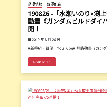
動漫情報
聲優配音
190826 -「水瀬いのり×渕
動畫《ガンダムビルドダイバーズ
開！
2019 年 8 月 26 日
ccsx
■新番組．聲優．YouTube■ 網路動畫《ガンダ
Read More