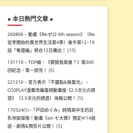
● 本日熱門文章 ●
260806 – 動畫《Re:ゼロ 4th season》（Re:
從零開始的異世界生活第4季）後半第12~19
(10)
話「奪還編」將在12日播出！
131110 – TOP繪，《猜猜我是誰？》第300
(6)
回紀念、第一部完！
221210 – 官方表示『不露點&無聖光』、
COSPLAY漫畫改編電視動畫版《2.5次元の誘
(5)
惑》（2.5次元的誘惑）海報公開！
170324(1) -「戸田めぐみ」純情高中生的巨
乳地獄冒險！動畫《sin 七大罪》預定4/14放
(5)
送、劇情&預告片公開！