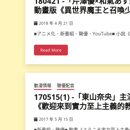
180421 -「芹澤優×和
動畫版《異世界魔王と召喚
2018 年 4 月 21 日
ccsx
■アニメ化．新番組．聲優．YouTube■ 
Read More
動漫情報
聲優配音
170515(1) -「東山奈央
《歡迎來到實力至上主義的
2017 年 5 月 15 日
ccsx
■新番組．聲優■ 動畫《ようこそ実力至上主