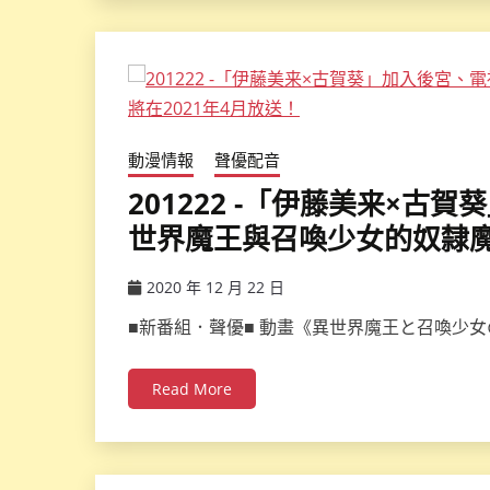
動漫情報
聲優配音
201222 -「伊藤美来×
世界魔王與召喚少女的奴隸魔術
2020 年 12 月 22 日
ccsx
■新番組．聲優■ 動畫《異世界魔王と召喚少
Read More