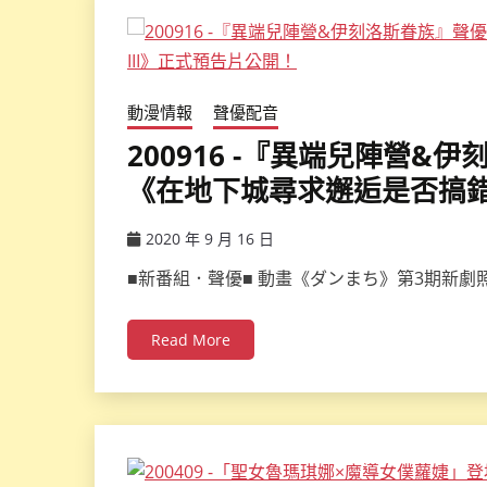
動漫情報
聲優配音
200916 -『異端兒陣營&
《在地下城尋求邂逅是否搞錯了
2020 年 9 月 16 日
ccsx
■新番組．聲優■ 動畫《ダンまち》第3期新劇
Read More