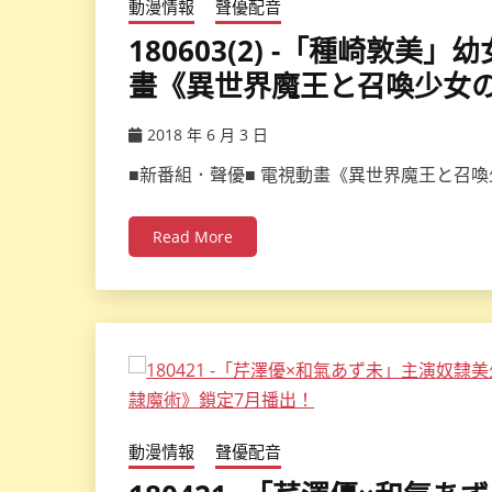
動漫情報
聲優配音
180603(2) -「種崎敦
畫《異世界魔王と召喚少女の
2018 年 6 月 3 日
ccsx
■新番組．聲優■ 電視動畫《異世界魔王と召
Read More
動漫情報
聲優配音