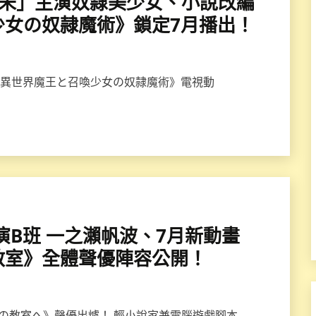
氣あず未」主演奴隸美少女、小說改編
少女の奴隷魔術》鎖定7月播出！
小說《異世界魔王と召喚少女の奴隷魔術》電視動
」主演B班 一之瀨帆波、7月新動畫
教室》全體聲優陣容公開！
義の教室へ》聲優出爐！ 輕小說家兼電腦遊戲腳本