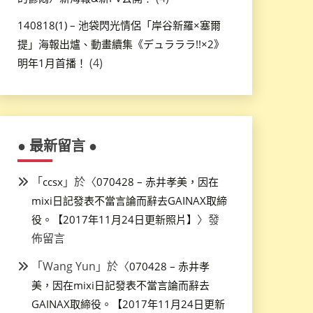
140818(1) – 池袋閃光情侶「岸谷新羅×塞爾
提」海報出爐、動畫續集《デュラララ!!×2》
(4)
明年1月首播！
● 最新留言 ●
「
」於〈
ccsx
070428 – 赤井孝美，因在
mixi日記發表不當言論而辭去GAINAX取締
〉發
役。【2017年11月24日更新照片】
佈留言
「
Wang Yun
」於〈
070428 – 赤井孝
美，因在mixi日記發表不當言論而辭去
GAINAX取締役。【2017年11月24日更新