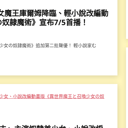
美」幼女魔王庫爾姆降臨、輕小說改編動
奴隷魔術》宣布7/5首播！
喚少女の奴隷魔術》追加第二批聲優！ 輕小說家む