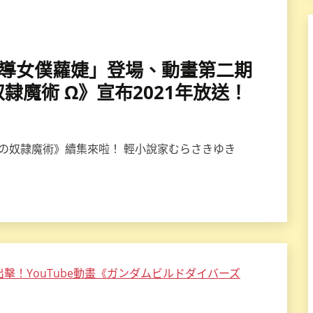
娜×魔導女僕蘿婕」登場、動畫第二期
魔術 Ω》宣布2021年放送！
女の奴隷魔術》續集來啦！ 輕小說家むらさきゆき