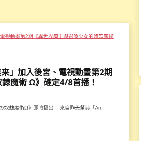
×伊藤美来」加入後宮、電視動畫第2期
隸魔術 Ω》確定4/8首播！
の奴隷魔術Ω》即將播出！ 來自昨天祭典「An