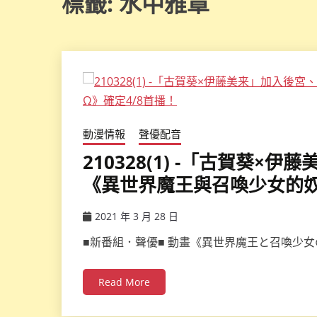
標籤:
水中雅章
動漫情報
聲優配音
210328(1) -「古賀葵
《異世界魔王與召喚少女的奴
2021 年 3 月 28 日
ccsx
■新番組．聲優■ 動畫《異世界魔王と召喚少女
Read More