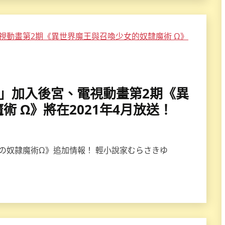
古賀葵」加入後宮、電視動畫第2期《異
 Ω》將在2021年4月放送！
女の奴隷魔術Ω》追加情報！ 輕小說家むらさきゆ