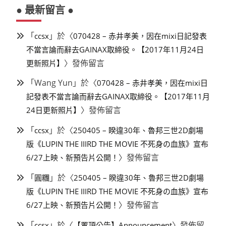
● 最新留言 ●
「
」於〈
ccsx
070428 – 赤井孝美，因在mixi日記發表
不當言論而辭去GAINAX取締役。【2017年11月24日
〉發佈留言
更新照片】
「
Wang Yun
」於〈
070428 – 赤井孝美，因在mixi日
記發表不當言論而辭去GAINAX取締役。【2017年11月
〉發佈留言
24日更新照片】
「
」於〈
ccsx
250405 – 睽違30年、魯邦三世2D劇場
版《LUPIN THE IIIRD THE MOVIE 不死身の血族》宣布
〉發佈留言
6/27上映、新預告片公開！
「
」於〈
圓糰
250405 – 睽違30年、魯邦三世2D劇場
版《LUPIN THE IIIRD THE MOVIE 不死身の血族》宣布
〉發佈留言
6/27上映、新預告片公開！
「
」於〈
〉發佈留
ccsx
【置頂公告】Announcement