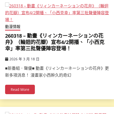
動漫情報
260318 – 動畫《リィンカーネーションの花
弁》（輪迴的花瓣）宣布4/2開播、「小西克
幸」率第三批聲優陣容登場！
2026 年 3 月 18 日
ccsx
■新番組．聲優■ 動畫《リィンカーネーションの花弁》更
新多項消息！ 漫畫家小西幹久的奇幻
Read More