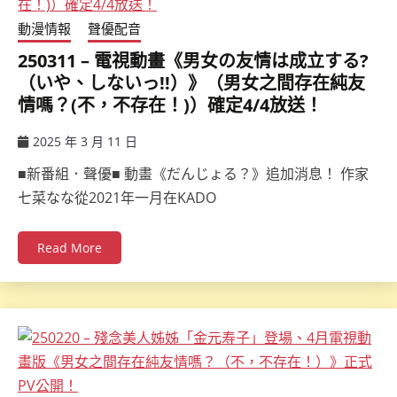
動漫情報
聲優配音
250311 – 電視動畫《男女の友情は成立する?
（いや、しないっ!!）》（男女之間存在純友
情嗎？(不，不存在！)）確定4/4放送！
2025 年 3 月 11 日
ccsx
■新番組．聲優■ 動畫《だんじょる？》追加消息！ 作家
七菜なな從2021年一月在KADO
Read More