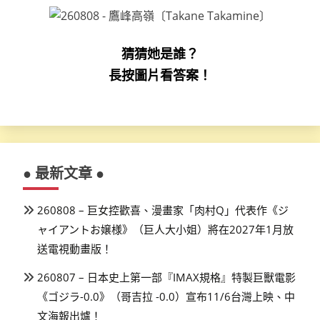
猜猜她是誰？
長按圖片看答案！
● 最新文章 ●
260808 – 巨女控歡喜、漫畫家「肉村Q」代表作《ジ
ャイアントお嬢様》（巨人大小姐）將在2027年1月放
送電視動畫版！
260807 – 日本史上第一部『IMAX規格』特製巨獸電影
《ゴジラ-0.0》（哥吉拉 -0.0）宣布11/6台灣上映、中
文海報出爐！