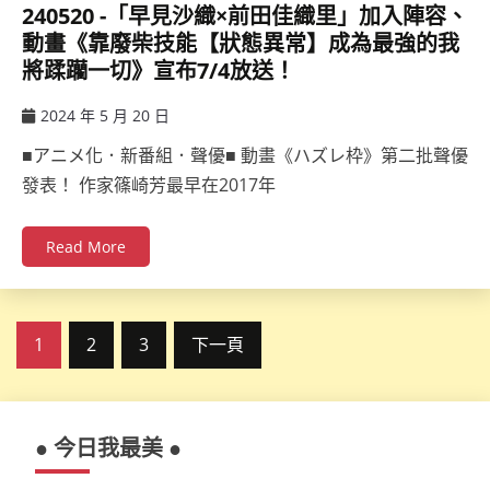
240520 -「早見沙織×前田佳織里」加入陣容、
動畫《靠廢柴技能【狀態異常】成為最強的我
將蹂躪一切》宣布7/4放送！
2024 年 5 月 20 日
ccsx
■アニメ化．新番組．聲優■ 動畫《ハズレ枠》第二批聲優
發表！ 作家篠崎芳最早在2017年
Read More
文
1
2
3
下一頁
章
分
● 今日我最美 ●
頁