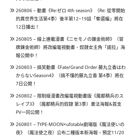
260806 – 動畫《Re:ゼロ 4th season》（Re: 從零開始
的異世界生活第4季）後半第12~19話「奪還編」將在
12日播出！
260805 – 線上連載漫畫《ニセモノの錬金術師》（冒
牌鍊金術師）將改編電視動畫、奴隸女主角「諾拉」海
報公開中！
260803 – 搞笑動畫《Fate/Grand Order 藤丸立香はわ
からないSeason4》（搞不懂的藤丸立香 第4季）將在
7日公開！
260802 – 限制級漫畫改編電視動畫版《魔都精兵のス
レイブ3》（魔都精兵的奴隸 第3季）書法海報&首支
PV一同公開！
260801 – TYPE-MOON×ufotable劇場版《魔法使いの
夜》（魔法使之夜）公布二種版本新海報、預定11/20