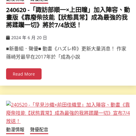
240620 -「諏訪部順一×上田瞳」加入陣容、動
畫版《靠廢柴技能【狀態異常】成為最強的我
將蹂躪一切》將於7/4放送！
2024 年 6 月 20 日
ccsx
■新番組．聲優■ 動畫《ハズレ枠》更新大量消息！ 作家
篠崎芳最早在2017年於「成為小說
Read More
動漫情報
聲優配音