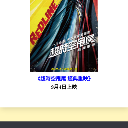
《超時空甩尾 經典重映》
9月4日上映