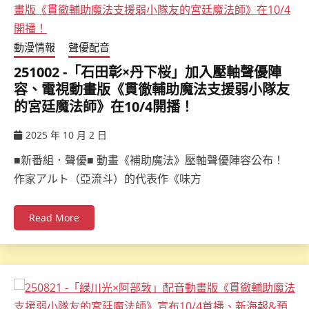
動漫情報
聲優配音
251002 -「石田彰×丹下桜」加入壓軸聲優陣
容、電視動畫版《貫徹輔助魔法支援弱小隊友
的宮廷魔法師》在10/4開播！
2025 年 10 月 2 日
ccsx
■新番組．聲優■ 動畫《補助魔法》壓軸聲優陣容公布！
作家アルト（亞流斗）的代表作《味方
Read More