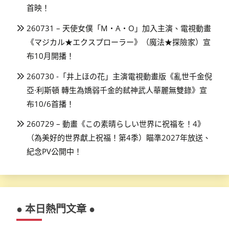
首映！
260731 – 天使女僕「M・A・O」加入主演、電視動畫
《マジカル★エクスプローラー》（魔法★探險家）宣
布10月開播！
260730 -「井上ほの花」主演電視動畫版《亂世千金倪
亞·利斯頓 轉生為嬌弱千金的弒神武人華麗無雙錄》宣
布10/6首播！
260729 – 動畫《この素晴らしい世界に祝福を！4》
（為美好的世界獻上祝福！第4季）瞄準2027年放送、
紀念PV公開中！
● 本日熱門文章 ●