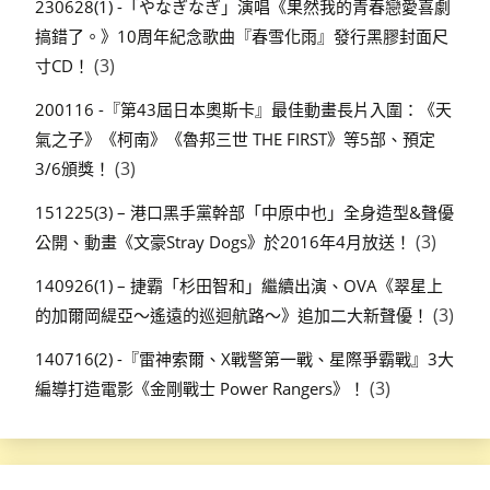
230628(1) -「やなぎなぎ」演唱《果然我的青春戀愛喜劇
搞錯了。》10周年紀念歌曲『春雪化雨』發行黑膠封面尺
(3)
寸CD！
200116 -『第43屆日本奧斯卡』最佳動畫長片入圍：《天
氣之子》《柯南》《魯邦三世 THE FIRST》等5部、預定
(3)
3/6頒獎！
151225(3) – 港口黑手黨幹部「中原中也」全身造型&聲優
(3)
公開、動畫《文豪Stray Dogs》於2016年4月放送！
140926(1) – 捷霸「杉田智和」繼續出演、OVA《翠星上
(3)
的加爾岡緹亞～遙遠的巡迴航路～》追加二大新聲優！
140716(2) -『雷神索爾、X戰警第一戰、星際爭霸戰』3大
(3)
編導打造電影《金剛戰士 Power Rangers》！