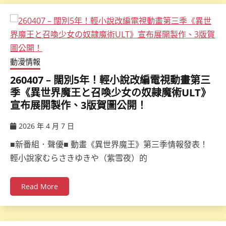
動漫情報
260407 – 闊別5年！輕小說改編電視動畫第三
季《異世界魔王と召喚少女の奴隷魔術ULT》
宣布展開製作、3版賀圖公開！
2026 年 4 月 7 日
ccsx
■新番組．聲優■ 動畫《異世界魔王》第三季情報發表！
輕小說家むらさきゆきや（紫雪夜）的
Read More