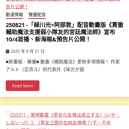
動漫情報
聲優配音
250821 -「緑川光×阿部敦」配音動畫版《貫徹
輔助魔法支援弱小隊友的宮廷魔法師》宣布
10/4首播、新海報&預告片公開！
2025 年 8 月 21 日
ccsx
■新番組．聲優■ 動畫《補助魔法》更新多項情報！ 作家
アルト（亞流斗）的代表作《味方が弱
Read More