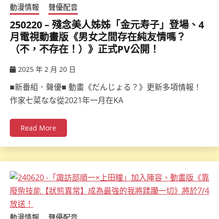
動漫情報
聲優配音
250220 – 殘念美人姊姊「金元寿子」登場、4
月電視動畫版《男女之間存在純友情嗎？
（不，不存在！）》正式PV公開！
2025 年 2 月 20 日
ccsx
■新番組．聲優■ 動畫《だんじょる？》更新多項情報！
作家七菜なな從2021年一月在KA
Read More
動漫情報
聲優配音