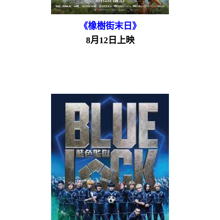
《橡樹街末日》
8月12日上映