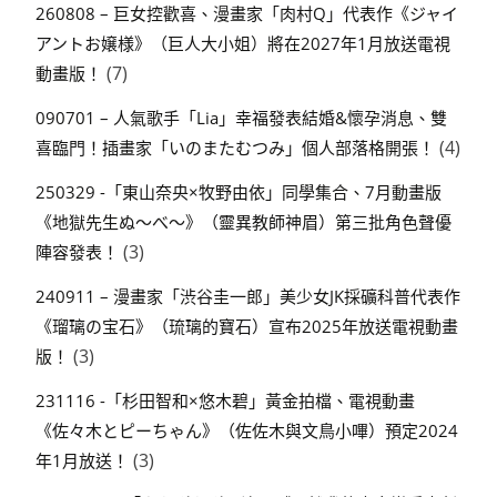
260808 – 巨女控歡喜、漫畫家「肉村Q」代表作《ジャイ
アントお嬢様》（巨人大小姐）將在2027年1月放送電視
(7)
動畫版！
090701 – 人氣歌手「Lia」幸福發表結婚&懷孕消息、雙
(4)
喜臨門！插畫家「いのまたむつみ」個人部落格開張！
250329 -「東山奈央×牧野由依」同學集合、7月動畫版
《地獄先生ぬ～べ～》（靈異教師神眉）第三批角色聲優
(3)
陣容發表！
240911 – 漫畫家「渋谷圭一郎」美少女JK採礦科普代表作
《瑠璃の宝石》（琉璃的寶石）宣布2025年放送電視動畫
(3)
版！
231116 -「杉田智和×悠木碧」黃金拍檔、電視動畫
《佐々木とピーちゃん》（佐佐木與文鳥小嗶）預定2024
(3)
年1月放送！