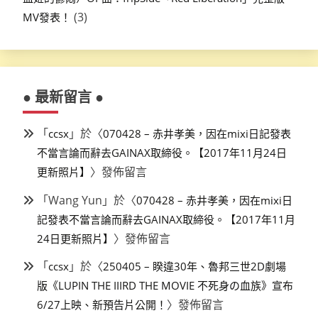
(3)
MV發表！
● 最新留言 ●
「
」於〈
ccsx
070428 – 赤井孝美，因在mixi日記發表
不當言論而辭去GAINAX取締役。【2017年11月24日
〉發佈留言
更新照片】
「
Wang Yun
」於〈
070428 – 赤井孝美，因在mixi日
記發表不當言論而辭去GAINAX取締役。【2017年11月
〉發佈留言
24日更新照片】
「
」於〈
ccsx
250405 – 睽違30年、魯邦三世2D劇場
版《LUPIN THE IIIRD THE MOVIE 不死身の血族》宣布
〉發佈留言
6/27上映、新預告片公開！