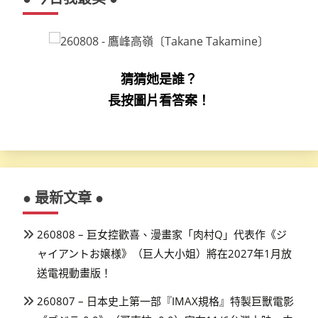
猜猜她是誰？
長按圖片看答案！
● 最新文章 ●
260808 – 巨女控歡喜、漫畫家「肉村Q」代表作《ジ
ャイアントお嬢様》（巨人大小姐）將在2027年1月放
送電視動畫版！
260807 – 日本史上第一部『IMAX規格』特製巨獸電影