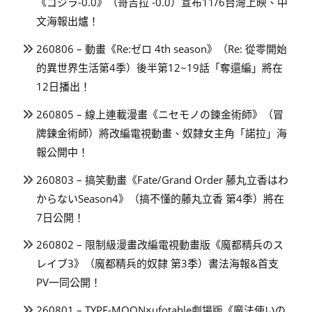
《ゴジラ-0.0》（哥吉拉 -0.0）宣布11/6台灣上映、中
文海報出爐！
260806 – 動畫《Re:ゼロ 4th season》（Re: 從零開始
的異世界生活第4季）後半第12~19話「奪還編」將在
12日播出！
260805 – 線上連載漫畫《ニセモノの錬金術師》（冒
牌鍊金術師）將改編電視動畫、奴隸女主角「諾拉」海
報公開中！
260803 – 搞笑動畫《Fate/Grand Order 藤丸立香はわ
からないSeason4》（搞不懂的藤丸立香 第4季）將在
7日公開！
260802 – 限制級漫畫改編電視動畫版《魔都精兵のス
レイブ3》（魔都精兵的奴隸 第3季）書法海報&首支
PV一同公開！
260801 – TYPE-MOON×ufotable劇場版《魔法使いの