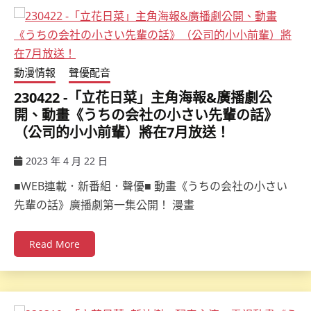
動漫情報
聲優配音
230422 -「立花日菜」主角海報&廣播劇公
開、動畫《うちの会社の小さい先輩の話》
（公司的小小前輩）將在7月放送！
2023 年 4 月 22 日
ccsx
■WEB連載．新番組．聲優■ 動畫《うちの会社の小さい
先輩の話》廣播劇第一集公開！ 漫畫
Read More