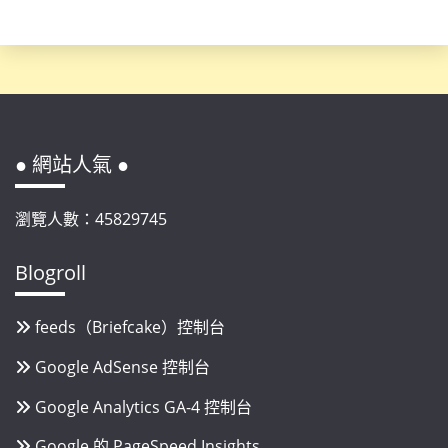
● 網站人氣 ●
瀏覽人數：45829745
Blogroll
feeds（Briefcake）控制台
Google AdSense 控制台
Google Analytics GA-4 控制台
Google 的 PageSpeed Insights