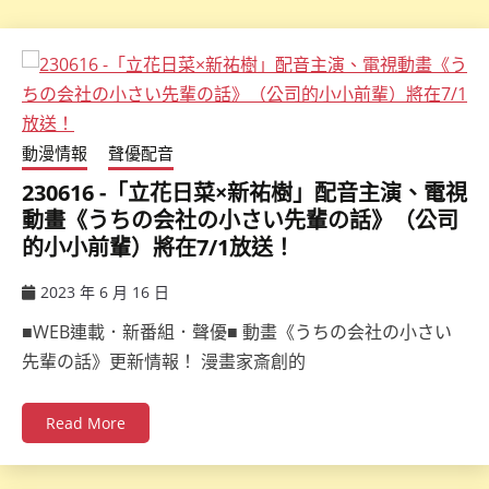
動漫情報
聲優配音
230616 -「立花日菜×新祐樹」配音主演、電視
動畫《うちの会社の小さい先輩の話》（公司
的小小前輩）將在7/1放送！
2023 年 6 月 16 日
ccsx
■WEB連載．新番組．聲優■ 動畫《うちの会社の小さい
先輩の話》更新情報！ 漫畫家斎創的
Read More