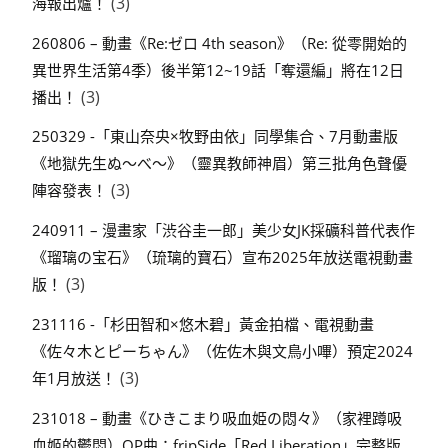
(3)
海報出爐！
260806 – 動畫《Re:ゼロ 4th season》（Re: 從零開始的
異世界生活第4季）後半第12~19話「奪還編」將在12日
(3)
播出！
250329 -「東山奈央×牧野由依」同學集合、7月動畫版
《地獄先生ぬ～べ～》（靈異教師神眉）第三批角色聲優
(3)
陣容發表！
240911 – 漫畫家「渋谷圭一郎」美少女JK採礦科普代表作
《瑠璃の宝石》（琉璃的寶石）宣布2025年放送電視動畫
(3)
版！
231116 -「杉田智和×悠木碧」黃金拍檔、電視動畫
《佐々木とピーちゃん》（佐佐木與文鳥小嗶）預定2024
(3)
年1月放送！
231018 – 動畫《ひきこまり吸血姫の悶々》（家裡蹲吸
血姬的鬱悶）OP曲：fripSide「Red Liberation」完整版