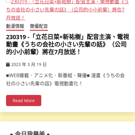
動漫情報
聲優配音
230319 -「立花日菜×新祐樹」配音主演、電視
動畫《うちの会社の小さい先輩の話》（公司
的小小前輩）將在7月放送！
2023 年 3 月 19 日
ccsx
■WEB連載．アニメ化．新番組．聲優■ 漫畫《うちの会
社の小さい先輩の話》電視動畫化！
Read More
● 今日我最美 ●