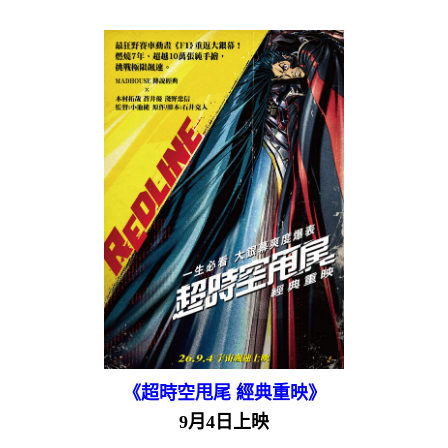
《超時空甩尾 經典重映》
9月4日上映