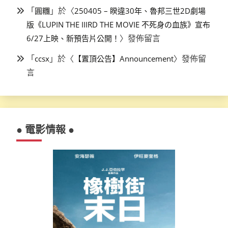
「
」於〈
圓糰
250405 – 睽違30年、魯邦三世2D劇場
版《LUPIN THE IIIRD THE MOVIE 不死身の血族》宣布
〉發佈留言
6/27上映、新預告片公開！
「
」於〈
〉發佈留
ccsx
【置頂公告】Announcement
言
● 電影情報 ●