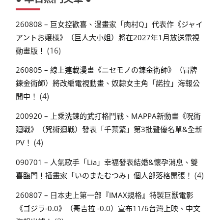
260808 – 巨女控歡喜、漫畫家「肉村Q」代表作《ジャイ
アントお嬢様》（巨人大小姐）將在2027年1月放送電視
(16)
動畫版！
260805 – 線上連載漫畫《ニセモノの錬金術師》（冒牌
鍊金術師）將改編電視動畫、奴隸女主角「諾拉」海報公
(4)
開中！
200920 – 上乘洗鍊的武打格鬥戰、MAPPA新動畫《呪術
廻戦》（咒術迴戰）發表「千葉繁」第3批聲優名單&全新
(4)
PV！
090701 – 人氣歌手「Lia」幸福發表結婚&懷孕消息、雙
(4)
喜臨門！插畫家「いのまたむつみ」個人部落格開張！
260807 – 日本史上第一部『IMAX規格』特製巨獸電影
《ゴジラ-0.0》（哥吉拉 -0.0）宣布11/6台灣上映、中文