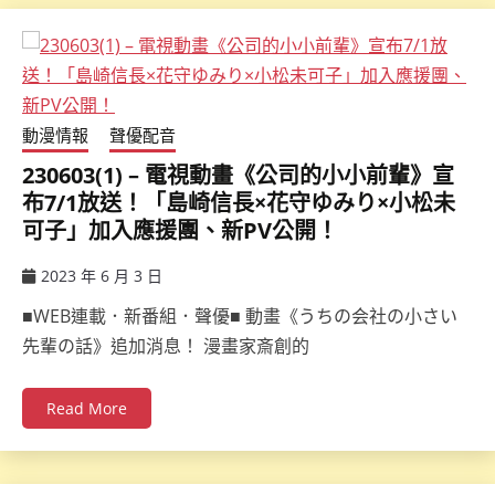
動漫情報
聲優配音
230603(1) – 電視動畫《公司的小小前輩》宣
布7/1放送！「島崎信長×花守ゆみり×小松未
可子」加入應援團、新PV公開！
2023 年 6 月 3 日
ccsx
■WEB連載．新番組．聲優■ 動畫《うちの会社の小さい
先輩の話》追加消息！ 漫畫家斎創的
Read More