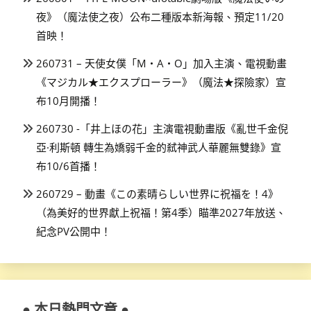
夜》（魔法使之夜）公布二種版本新海報、預定11/20
首映！
260731 – 天使女僕「M・A・O」加入主演、電視動畫
《マジカル★エクスプローラー》（魔法★探險家）宣
布10月開播！
260730 -「井上ほの花」主演電視動畫版《亂世千金倪
亞·利斯頓 轉生為嬌弱千金的弒神武人華麗無雙錄》宣
布10/6首播！
260729 – 動畫《この素晴らしい世界に祝福を！4》
（為美好的世界獻上祝福！第4季）瞄準2027年放送、
紀念PV公開中！
● 本日熱門文章 ●