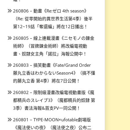
260806 – 動畫《Re:ゼロ 4th season》
（Re: 從零開始的異世界生活第4季）後半
第12~19話「奪還編」將在12日播出！
260805 – 線上連載漫畫《ニセモノの錬金
術師》（冒牌鍊金術師）將改編電視動
畫、奴隸女主角「諾拉」海報公開中！
260803 – 搞笑動畫《Fate/Grand Order
藤丸立香はわからないSeason4》（搞不懂
的藤丸立香 第4季）將在7日公開！
260802 – 限制級漫畫改編電視動畫版《魔
都精兵のスレイブ3》（魔都精兵的奴隸 第
3季）書法海報&首支PV一同公開！
260801 – TYPE-MOON×ufotable劇場版
《魔法使いの夜》（魔法使之夜）公布二