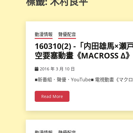
標籤:
木村良平
動漫情報
聲優配音
160310(2) -「内田雄馬
空要塞動畫《MACROSS Δ
2016 年 3 月 10 日
ccsx
■新番組．聲優．YouTube■ 電視動畫《マ
Read More
動漫情報
聲優配音