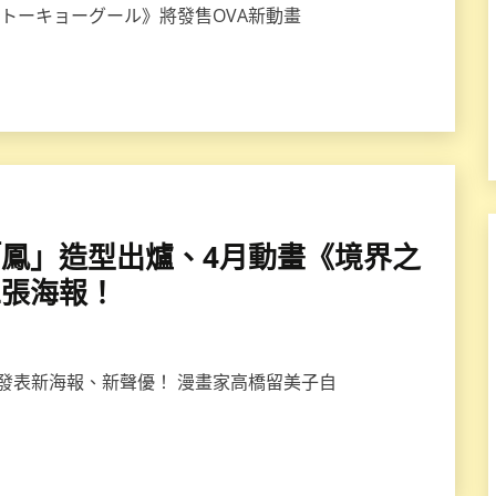
喰種トーキョーグール》將發售OVA新動畫
金死神「鳳」造型出爐、4月動畫《境界之
二張海報！
E》發表新海報、新聲優！ 漫畫家高橋留美子自