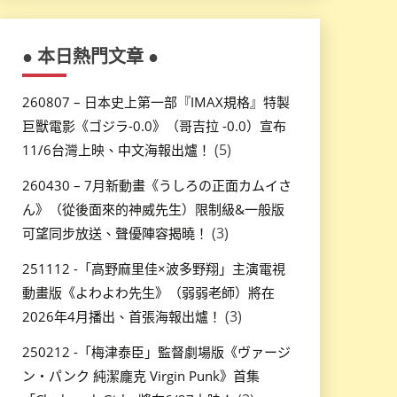
● 本日熱門文章 ●
260807 – 日本史上第一部『IMAX規格』特製
巨獸電影《ゴジラ-0.0》（哥吉拉 -0.0）宣布
(5)
11/6台灣上映、中文海報出爐！
260430 – 7月新動畫《うしろの正面カムイさ
ん》（從後面來的神威先生）限制級&一般版
(3)
可望同步放送、聲優陣容揭曉！
251112 -「高野麻里佳×波多野翔」主演電視
動畫版《よわよわ先生》（弱弱老師）將在
(3)
2026年4月播出、首張海報出爐！
250212 -「梅津泰臣」監督劇場版《ヴァージ
ン・パンク 純潔龐克 Virgin Punk》首集