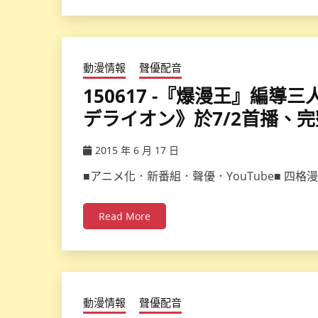
動漫情報
聲優配音
150617 -『爆漫王』編
デライオン》於7/2首播、
2015 年 6 月 17 日
ccsx
■アニメ化．新番組．聲優．YouTube■ 
Read More
動漫情報
聲優配音