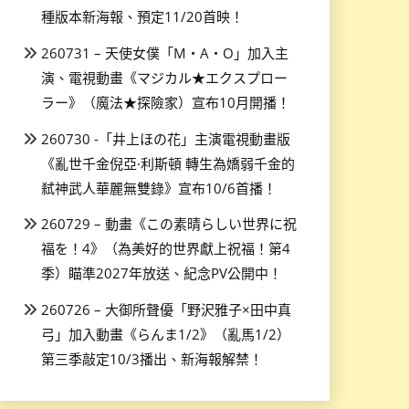
種版本新海報、預定11/20首映！
260731 – 天使女僕「M・A・O」加入主
演、電視動畫《マジカル★エクスプロー
ラー》（魔法★探險家）宣布10月開播！
260730 -「井上ほの花」主演電視動畫版
《亂世千金倪亞·利斯頓 轉生為嬌弱千金的
弒神武人華麗無雙錄》宣布10/6首播！
260729 – 動畫《この素晴らしい世界に祝
福を！4》（為美好的世界獻上祝福！第4
季）瞄準2027年放送、紀念PV公開中！
260726 – 大御所聲優「野沢雅子×田中真
弓」加入動畫《らんま1/2》（亂馬1/2）
第三季敲定10/3播出、新海報解禁！