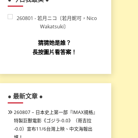
猜猜她是誰？
長按圖片看答案！
● 最新文章 ●
260807 – 日本史上第一部『IMAX規格』
特製巨獸電影《ゴジラ-0.0》（哥吉拉
-0.0）宣布11/6台灣上映、中文海報出
爐！