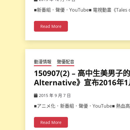
ccsx
■新番組．聲優．YouTube■ 電視動畫《Tales of Ze
Read More
動漫情報
聲優配音
150907(2) – 高中生
Alternative》宣布201
2015 年 9 月 7 日
ccsx
■アニメ化．新番組．聲優．YouTube■ 
Read More