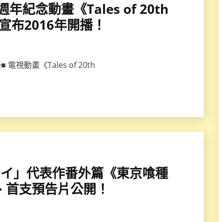
週年紀念動畫《Tales of 20th
on》宣布2016年開播！
視動畫《Tales of 20th
「石田スイ」代表作番外篇《東京喰種
A、首支預告片公開！