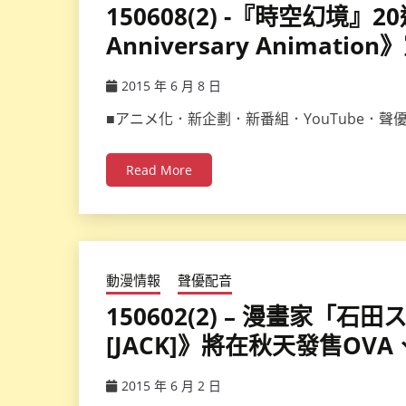
150608(2) -『時空幻境』20
Anniversary Animati
2015 年 6 月 8 日
ccsx
■アニメ化．新企劃．新番組．YouTube．聲優■ 電
Read More
動漫情報
聲優配音
150602(2) – 漫畫家
[JACK]》將在秋天發售OV
2015 年 6 月 2 日
ccsx