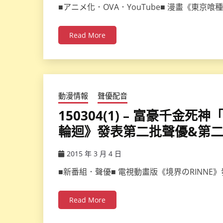
■アニメ化．OVA．YouTube■ 漫畫《東京
Read More
動漫情報
聲優配音
150304(1) – 富豪千
輪迴》發表第二批聲優&第
2015 年 3 月 4 日
ccsx
■新番組．聲優■ 電視動畫版《境界のRINN
Read More