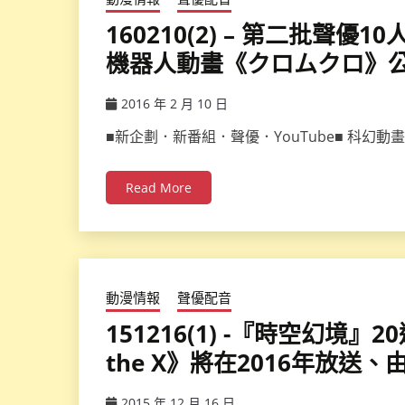
160210(2) – 第二批聲優1
機器人動畫《クロムクロ》
2016 年 2 月 10 日
ccsx
■新企劃．新番組．聲優．YouTube■ 科幻
Read More
動漫情報
聲優配音
151216(1) -『時空幻境』20週
the X》將在2016年放送、由
2015 年 12 月 16 日