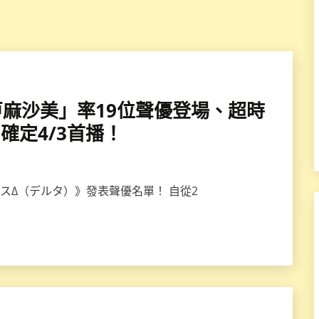
×瀬戸麻沙美」率19位聲優登場、超時
》確定4/3首播！
クロスΔ（デルタ）》發表聲優名單！ 自從2