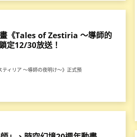
《Tales of Zestiria ～導師的
定12/30放送！
 ゼスティリア ～導師の夜明け～》正式預
彼「導師」、時空幻境20週年動畫