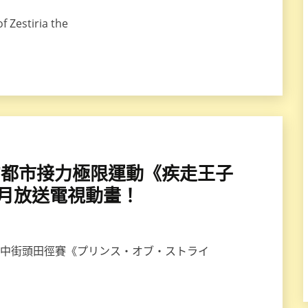
stiria the
美男子的都市接力極限運動《疾走王子
6年1月放送電視動畫！
熱血高中街頭田徑賽《プリンス・オブ・ストライ