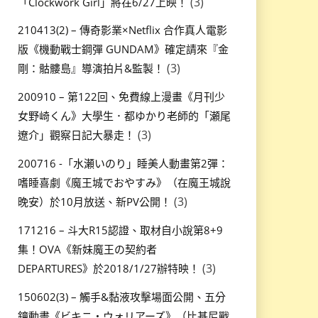
(3)
「Clockwork Girl」將在6/27上映！
210413(2) – 傳奇影業×Netflix 合作真人電影
版《機動戰士鋼彈 GUNDAM》確定請來『金
(3)
剛：骷髏島』導演拍片&監製！
200910 – 第122回、免費線上漫畫《月刊少
女野崎くん》大學生．都ゆかり老師的「瀬尾
(3)
遼介」觀察日記大暴走！
200716 -「水瀬いのり」睡美人動畫第2彈：
嗜睡喜劇《魔王城でおやすみ》（在魔王城說
(3)
晚安）於10月放送、新PV公開！
171216 – 斗大R15認證、取材自小說第8+9
集！OVA《新妹魔王の契約者
(3)
DEPARTURES》於2018/1/27辦特映！
150602(3) – 觸手&黏液攻擊場面公開、五分
鐘動畫《ビキニ・ウォリアーズ》（比基尼戰