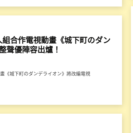
導三人組合作電視動畫《城下町のダン
完整聲優陣容出爐！
四格漫畫《城下町のダンデライオン》將改編電視