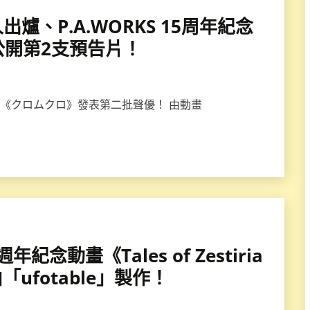
0人出爐、P.A.WORKS 15周年紀念
公開第2支預告片！
動畫《クロムクロ》發表第二批聲優！ 由動畫
年紀念動畫《Tales of Zestiria
「ufotable」製作！