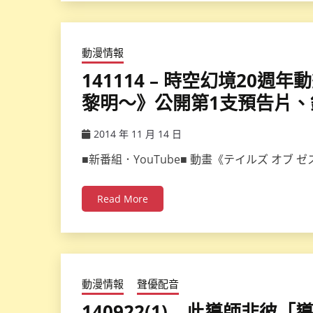
動漫情報
141114 – 時空幻境20週年動畫
黎明～》公開第1支預告片、鎖
2014 年 11 月 14 日
ccsx
■新番組．YouTube■ 動畫《テイルズ オブ
Read More
動漫情報
聲優配音
140922(1) – 此導師非