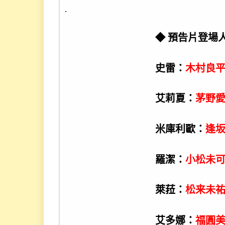
.
◆ 預告片登場人
史雷：
木村良
艾莉夏：
茅野
米庫利歐：
逢
羅潔：
小松未
萊菈：
松来未
艾多娜：
福圓