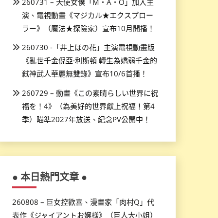
260731 – 天使女僕「M・A・O」加入主
演、電視動畫《マジカル★エクスプロー
ラー》（魔法★探險家）宣布10月開播！
260730 -「井上ほの花」主演電視動畫版
《亂世千金倪亞·利斯頓 轉生為嬌弱千金的
弒神武人華麗無雙錄》宣布10/6首播！
260729 – 動畫《この素晴らしい世界に祝
福を！4》（為美好的世界獻上祝福！第4
季）瞄準2027年放送、紀念PV公開中！
● 本日熱門文章 ●
260808 – 巨女控歡喜、漫畫家「肉村Q」代
表作《ジャイアントお嬢様》（巨人大小姐）