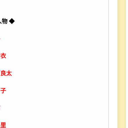
物 ◆
平
愛衣
坂良太
可子
祐
美里