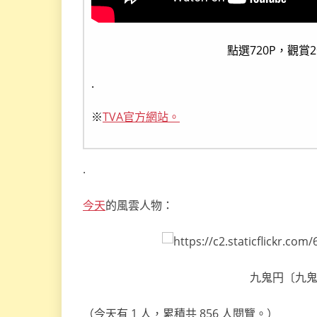
點選720P，觀賞
.
※
TVA官方網站。
.
今天
的風雲人物：
九鬼円〔九鬼圓
（今天有 1 人，累積共 856 人閱覽。）