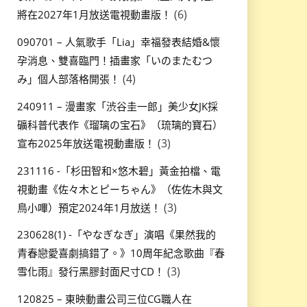
(6)
將在2027年1月放送電視動畫版！
090701 – 人氣歌手「Lia」幸福發表結婚&懷
孕消息、雙喜臨門！插畫家「いのまたむつ
(4)
み」個人部落格開張！
240911 – 漫畫家「渋谷圭一郎」美少女JK採
礦科普代表作《瑠璃の宝石》（琉璃的寶石）
(3)
宣布2025年放送電視動畫版！
231116 -「杉田智和×悠木碧」黃金拍檔、電
視動畫《佐々木とピーちゃん》（佐佐木與文
(3)
鳥小嗶）預定2024年1月放送！
230628(1) -「やなぎなぎ」演唱《果然我的
青春戀愛喜劇搞錯了。》10周年紀念歌曲『春
(3)
雪化雨』發行黑膠封面尺寸CD！
120825 – 東映動畫公司三位CG職人在