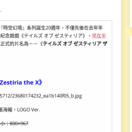
！
為了慶祝『時空幻境』系列誕生20週年，不僅先後在去年年
紀念遊戲《テイルズ オブ ゼスティリア》，
早在半
布正式的片名為－－《
テイルズ オブ ゼスティリア ザ
Zestiria the X》
海報，LOGO Ver.
小：800×967