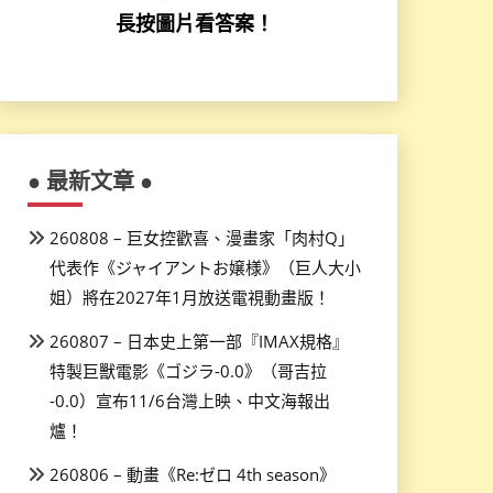
長按圖片看答案！
● 最新文章 ●
260808 – 巨女控歡喜、漫畫家「肉村Q」
代表作《ジャイアントお嬢様》（巨人大小
姐）將在2027年1月放送電視動畫版！
260807 – 日本史上第一部『IMAX規格』
特製巨獸電影《ゴジラ-0.0》（哥吉拉
-0.0）宣布11/6台灣上映、中文海報出
爐！
260806 – 動畫《Re:ゼロ 4th season》