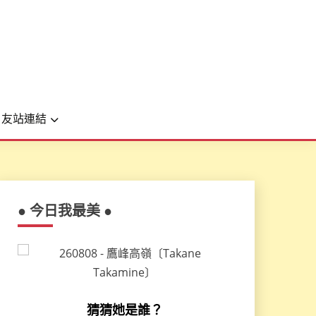
友站連結
● 今日我最美 ●
猜猜她是誰？