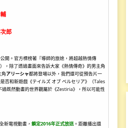
大輔
健次郎
同公開。官方標榜著『導師的旅途，將超越熱情傳
），除了透過畫面來告訴大家《熱情傳奇》的男主角
主角
アリーシャ
都將登場以外，我們還可從預告片一
否和新遊戲《テイルズ オブ ベルセリア》（Tales
連，不過既然動畫的世界觀屬於《Zestiria》，所以可能性
的全新電視動畫，
鎖定2016年正式放送
。距離播出還