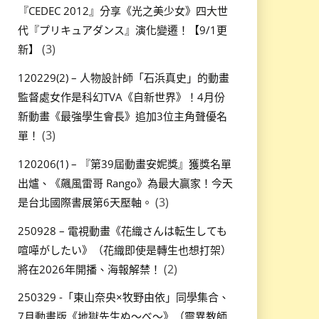
『CEDEC 2012』分享《光之美少女》四大世
代『プリキュアダンス』演化變遷！【9/1更
(3)
新】
120229(2) – 人物設計師「石浜真史」的動畫
監督處女作是科幻TVA《自新世界》！4月份
新動畫《最強學生會長》追加3位主角聲優名
(3)
單！
120206(1) – 『第39屆動畫安妮獎』獲獎名單
出爐、《飆風雷哥 Rango》為最大贏家！今天
(3)
是台北國際書展第6天壓軸。
250928 – 電視動畫《花織さんは転生しても
喧嘩がしたい》（花織即使是轉生也想打架）
(2)
將在2026年開播、海報解禁！
250329 -「東山奈央×牧野由依」同學集合、
7月動畫版《地獄先生ぬ～べ～》（靈異教師