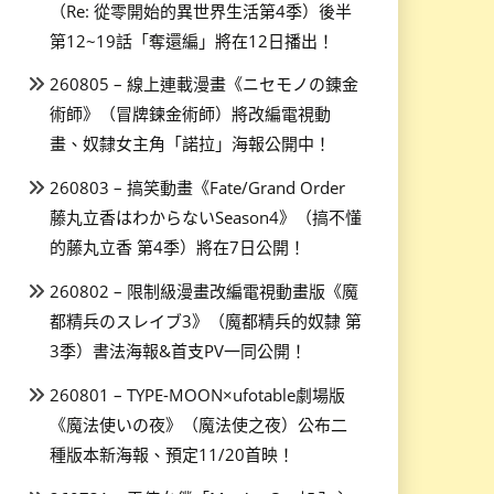
（Re: 從零開始的異世界生活第4季）後半
第12~19話「奪還編」將在12日播出！
260805 – 線上連載漫畫《ニセモノの錬金
術師》（冒牌鍊金術師）將改編電視動
畫、奴隸女主角「諾拉」海報公開中！
260803 – 搞笑動畫《Fate/Grand Order
藤丸立香はわからないSeason4》（搞不懂
的藤丸立香 第4季）將在7日公開！
260802 – 限制級漫畫改編電視動畫版《魔
都精兵のスレイブ3》（魔都精兵的奴隸 第
3季）書法海報&首支PV一同公開！
260801 – TYPE-MOON×ufotable劇場版
《魔法使いの夜》（魔法使之夜）公布二
種版本新海報、預定11/20首映！