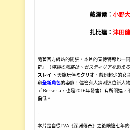
戴澤爾：
小野
扎比達：
津田
.
隨著官方網站的開張，本片的宣傳特報也一
奇』（
導師の旅路は、ゼスティリアを超える
スレイ 、
天族玩伴
ミクリオ
、
戲份超少的
女
窺
全新角色
的姿態！儘管有人猜測這位新人物是
of Berseria，也是2016年發售）有所關
偏低。
.
本片是自從TVA《深淵傳奇》之後睽違七年