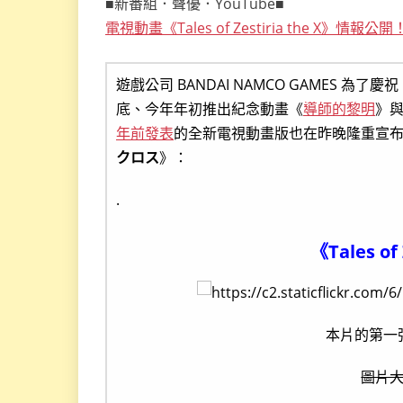
■新番組．聲優．YouTube■
電視動畫《Tales of Zestiria the X》情報公開
遊戲公司 BANDAI NAMCO GAMES 
底、今年年初推出紀念動畫《
導師的黎明
》與
年前發表
的全新電視動畫版也在昨晚隆重宣
クロス
》：
.
《Tales of 
本片的第一張
圖片大