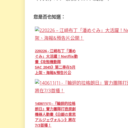
您是否也知道：
220226 - 江崎布丁「潘め
ぐみ」大活躍！Netflix動
畫《攻殼機動隊
SAC_2045》第二季在5月
上架、海報&預告片公
開！
140611(1) -『輪迴的拉格
朗日』實力團隊打造原創
機器人動畫《白銀の意思
アルジェヴォルン》將在
7/3首播！