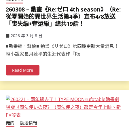
260308 – 動畫《Re:ゼロ 4th season》（Re:
從零開始的異世界生活第4季）宣布4/8放送
「喪失編+奪還編」總共19話！
2026 年 3 月 8 日
ccsx
■新番組．聲優■ 動畫《リゼロ》第四期更新大量消息！
輕小說家長月達平的生涯代表作『Re
Read More
俺的
動漫情報