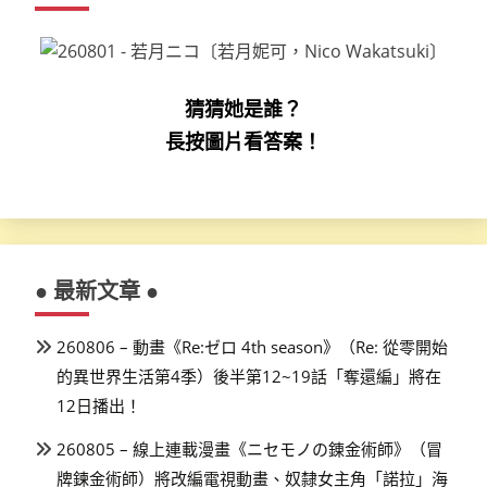
頁
猜猜她是誰？
長按圖片看答案！
● 最新文章 ●
260806 – 動畫《Re:ゼロ 4th season》（Re: 從零開始
的異世界生活第4季）後半第12~19話「奪還編」將在
12日播出！
260805 – 線上連載漫畫《ニセモノの錬金術師》（冒
牌鍊金術師）將改編電視動畫、奴隸女主角「諾拉」海