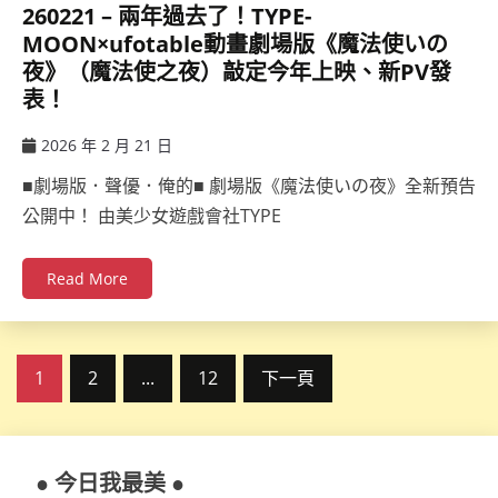
260221 – 兩年過去了！TYPE-
MOON×ufotable動畫劇場版《魔法使いの
夜》（魔法使之夜）敲定今年上映、新PV發
表！
2026 年 2 月 21 日
ccsx
■劇場版．聲優．俺的■ 劇場版《魔法使いの夜》全新預告
公開中！ 由美少女遊戲會社TYPE
Read More
文
1
2
...
12
下一頁
章
分
● 今日我最美 ●