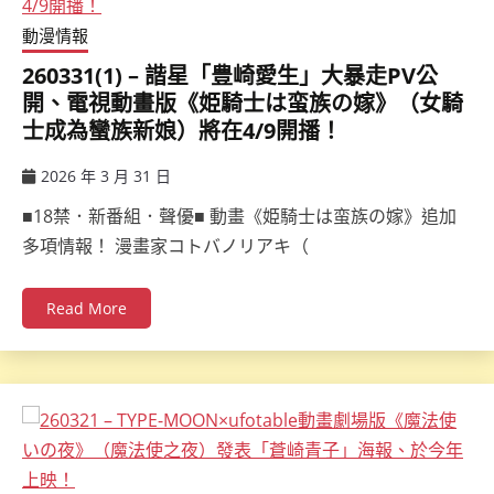
動漫情報
260331(1) – 諧星「豊崎愛生」大暴走PV公
開、電視動畫版《姫騎士は蛮族の嫁》（女騎
士成為蠻族新娘）將在4/9開播！
2026 年 3 月 31 日
ccsx
■18禁．新番組．聲優■ 動畫《姫騎士は蛮族の嫁》追加
多項情報！ 漫畫家コトバノリアキ（
Read More