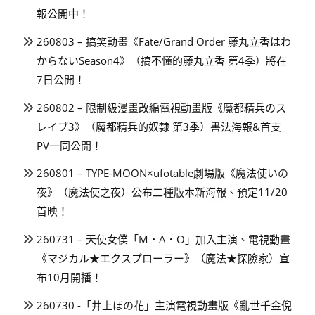
報公開中！
260803 – 搞笑動畫《Fate/Grand Order 藤丸立香はわ
からないSeason4》（搞不懂的藤丸立香 第4季）將在
7日公開！
260802 – 限制級漫畫改編電視動畫版《魔都精兵のス
レイブ3》（魔都精兵的奴隸 第3季）書法海報&首支
PV一同公開！
260801 – TYPE-MOON×ufotable劇場版《魔法使いの
夜》（魔法使之夜）公布二種版本新海報、預定11/20
首映！
260731 – 天使女僕「M・A・O」加入主演、電視動畫
《マジカル★エクスプローラー》（魔法★探險家）宣
布10月開播！
260730 -「井上ほの花」主演電視動畫版《亂世千金倪