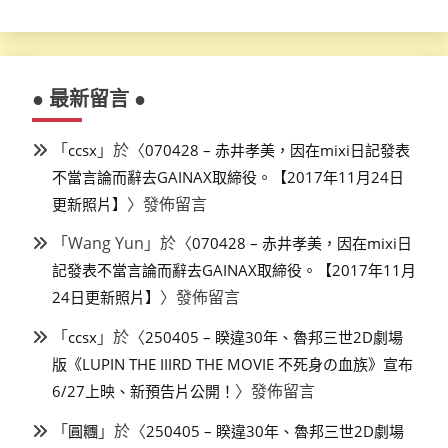
● 最新留言 ●
「
」於〈
ccsx
070428 – 赤井孝美，因在mixi日記發表
不當言論而辭去GAINAX取締役。【2017年11月24日
〉發佈留言
更新照片】
「
Wang Yun
」於〈
070428 – 赤井孝美，因在mixi日
記發表不當言論而辭去GAINAX取締役。【2017年11月
〉發佈留言
24日更新照片】
「
」於〈
ccsx
250405 – 睽違30年、魯邦三世2D劇場
版《LUPIN THE IIIRD THE MOVIE 不死身の血族》宣布
〉發佈留言
6/27上映、新預告片公開！
「
」於〈
圓糰
250405 – 睽違30年、魯邦三世2D劇場