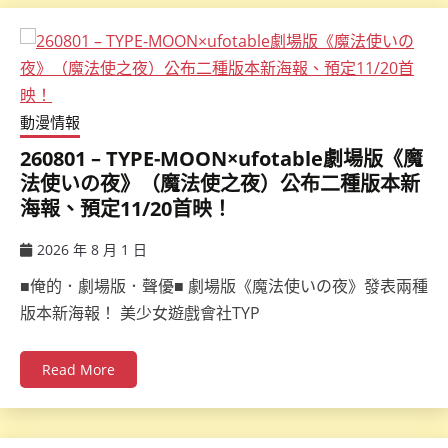
動漫情報
260801 – TYPE-MOON×ufotable劇場版《魔
法使いの夜》（魔法使之夜）公布二種版本新
海報、預定11/20首映！
2026 年 8 月 1 日
ccsx
■俺的．劇場版．聲優■ 劇場版《魔法使いの夜》發表兩種
版本新海報！ 美少女遊戲會社TYP
Read More