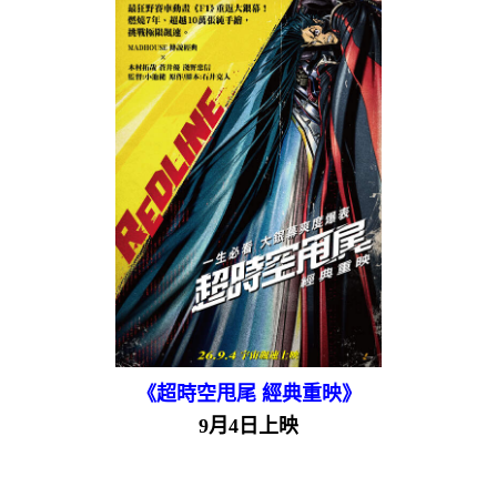
《超時空甩尾 經典重映》
9月4日上映