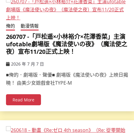
俺的
動漫情報
260707 -「戸松遥×小林裕介×花澤香菜」主演
ufotable劇場版《魔法使いの夜》（魔法使之
夜）宣布11/20正式上映！
2026 年 7 月 7 日
ccsx
■俺的．劇場版．聲優■ 劇場版《魔法使いの夜》上映日揭
曉！ 由美少女遊戲會社TYPE-M
Read More