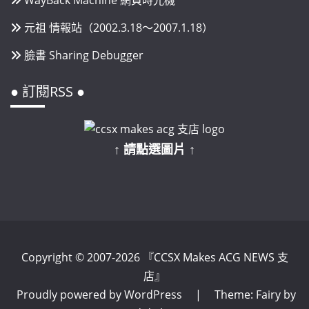
元祖 情報站（2002.3.18～2007.1.18）
臉書 Sharing Debugger
● 訂閱RSS ●
↑ 請點選圖片 ↑
Copyright © 2007-2026 『CCSX Makes ACG NEWS 支
店』
Proudly powered by WordPress
|
Theme: Fairy by