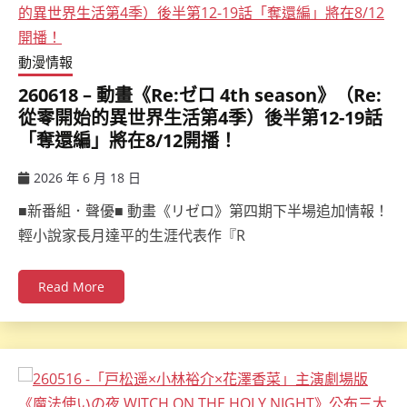
動漫情報
260618 – 動畫《Re:ゼロ 4th season》（Re:
從零開始的異世界生活第4季）後半第12-19話
「奪還編」將在8/12開播！
2026 年 6 月 18 日
ccsx
■新番組．聲優■ 動畫《リゼロ》第四期下半場追加情報！
輕小說家長月達平的生涯代表作『R
Read More