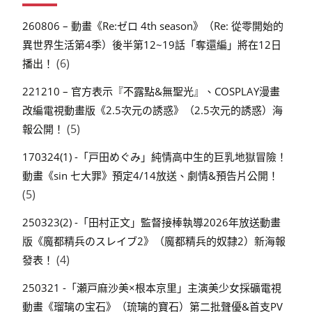
260806 – 動畫《Re:ゼロ 4th season》（Re: 從零開始的
異世界生活第4季）後半第12~19話「奪還編」將在12日
(6)
播出！
221210 – 官方表示『不露點&無聖光』、COSPLAY漫畫
改編電視動畫版《2.5次元の誘惑》（2.5次元的誘惑）海
(5)
報公開！
170324(1) -「戸田めぐみ」純情高中生的巨乳地獄冒險！
動畫《sin 七大罪》預定4/14放送、劇情&預告片公開！
(5)
250323(2) -「田村正文」監督接棒執導2026年放送動畫
版《魔都精兵のスレイブ2》（魔都精兵的奴隸2）新海報
(4)
發表！
250321 -「瀬戸麻沙美×根本京里」主演美少女採礦電視
動畫《瑠璃の宝石》（琉璃的寶石）第二批聲優&首支PV