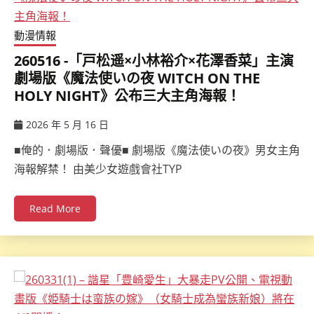
動漫情報
260516 -「戸松遥×小林裕介×花澤香菜」主演
劇場版《魔法使いの夜 WITCH ON THE
HOLY NIGHT》公布三大主角海報！
2026 年 5 月 16 日
ccsx
■俺的．劇場版．聲優■ 劇場版《魔法使いの夜》男女主角
海報解禁！ 由美少女遊戲會社TYP
Read More