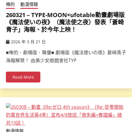
俺的
動漫情報
260321 – TYPE-MOON×ufotable動畫劇場版
《魔法使いの夜》（魔法使之夜）發表「蒼崎
青子」海報、於今年上映！
2026 年 3 月 21 日
ccsx
■俺的．劇場版．聲優■ 劇場版《魔法使いの夜》蒼崎青子
海報解禁！ 由美少女遊戲會社TYP
Read More
動漫情報