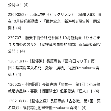
(4)
公開中！
230908(2) – Lotte甜點《ビックリメン》（仙魔大戰）將
在10月放送新動畫、「武井宏之」新海報&預告片一同公
(4)
開！
230707 – 願天下百合終成眷屬！10月新動畫《ひきこま
り吸血姫の悶々》（家裡蹲吸血姬的鬱悶）新海報&新PV
(4)
公開！
130713(1) -《聲優道》長篇專訪「國府田マリ子」第1
回：陰錯陽差入名門、撒嬌「摸頭」助振作～sakurax寄
(4)
稿！
130525 -《聲優道》長篇專訪「關智一」第1回：小時候
(4)
就是追星族、喜歡《假面騎士》但更愛演『怪人』！
130216(1) -《聲優之道》長篇專訪「古谷徹」第1回：莫
(4)
名其妙，讓我跨足動畫聲優～sakurax寄稿！