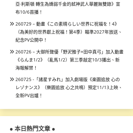
亞·利斯頓 轉生為嬌弱千金的弒神武人華麗無雙錄》宣
布10/6首播！
260729 – 動畫《この素晴らしい世界に祝福を！4》
（為美好的世界獻上祝福！第4季）瞄準2027年放送、
紀念PV公開中！
260726 – 大御所聲優「野沢雅子×田中真弓」加入動畫
《らんま1/2》（亂馬1/2）第三季敲定10/3播出、新
海報解禁！
260725 -「諸星すみれ」加入劇場版《楽園追放 心の
レゾナンス》（樂園追放 心之共鳴）預定11/13上映、
全新PV出爐！
● 本日熱門文章 ●