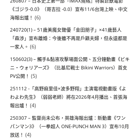
260807 – 日本史上第一部『IMAX規格』特製巨獸電影
《ゴジラ-0.0》（哥吉拉 -0.0）宣布11/6台灣上映、中文
(6)
海報出爐！
240720(1) – 51歲美魔女聲優「金田朋子」×41歲藝人
「森渉」宣布離婚：今後雖不再是戶籍夫婦，但永遠都是
(6)
一家人。
150602(3) – 觸手&黏液攻擊場面公開、五分鐘動畫《ビキ
ニ・ウォリアーズ》（比基尼戰士 Bikini Warriors）首支
(5)
PV公開！
251112 -「高野麻里佳×波多野翔」主演電視動畫版《よ
わよわ先生》（弱弱老師）將在2026年4月播出、首張海
(4)
報出爐！
250307 – 監督尚未公布，英雄海報出爐：新動畫《ワン
パンマン3》（一拳超人 ONE-PUNCH MAN 3）宣布10月
(4)
放送！