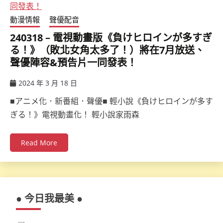
動漫情報
聲優配音
240318 – 電視動畫版《負けヒロインが多すぎ
る！》（敗北女角太多了！）將在7月放送、
聲優陣容&預告片一同發表！
2024 年 3 月 18 日
ccsx
■アニメ化．新番組．聲優■ 輕小說《負けヒロインが多す
ぎる！》電視動畫化！ 輕小說家雨森
Read More
● 今日我最美 ●