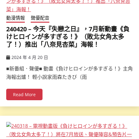
動漫情報
聲優配音
240420 – 今天『失戀之日』，7月新動畫《負
けヒロインが多すぎる！》（敗北女角太多
了！）推出「八奈見杏菜」海報！
2024 年 4 月 20 日
ccsx
■新番組．聲優■ 動畫《負けヒロインが多すぎる！》主角
海報出爐！ 輕小說家雨森たきび（雨
Read More