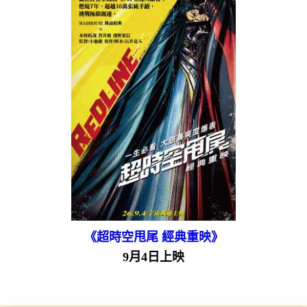
《超時空甩尾 經典重映》
9月4日上映