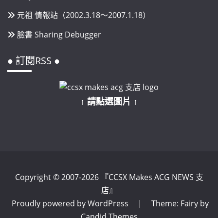
元祖 情報站（2002.3.18～2007.1.18）
臉書 Sharing Debugger
● 訂閱RSS ●
↑ 請點選圖片 ↑
Copyright © 2007-2026 『CCSX Makes ACG NEWS 支
店』
Proudly powered by WordPress
|
Theme: Fairy by
Candid Themes
.