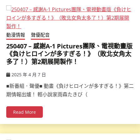
動漫情報
聲優配音
250407 – 感謝A-1 Pictures團隊、電視動畫版
《負けヒロインが多すぎる！》（敗北女角太
多了！）第2期展開製作！
2025 年 4 月 7 日
ccsx
■新番組．聲優■ 動畫《負けヒロインが多すぎる！》第二
期情報出爐！ 輕小說家雨森たきび（
Read More