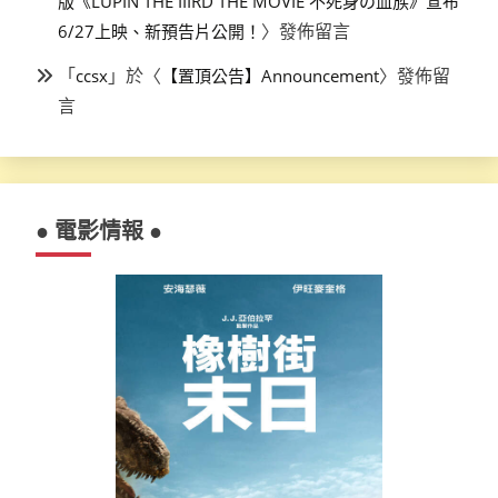
版《LUPIN THE IIIRD THE MOVIE 不死身の血族》宣布
〉發佈留言
6/27上映、新預告片公開！
「
」於〈
〉發佈留
ccsx
【置頂公告】Announcement
言
● 電影情報 ●