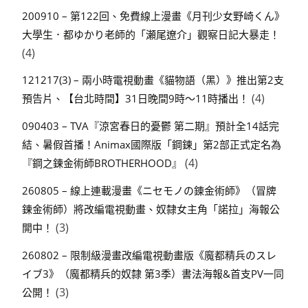
200910 – 第122回、免費線上漫畫《月刊少女野崎くん》
大學生．都ゆかり老師的「瀬尾遼介」觀察日記大暴走！
(4)
121217(3) – 兩小時電視動畫《貓物語（黑）》推出第2支
(4)
預告片、【台北時間】31日晚間9時～11時播出！
090403 – TVA『涼宮春日的憂鬱 第二期』預計全14話完
結、暑假首播！Animax國際版「鋼鍊」第2部正式定名為
(4)
『鋼之鍊金術師BROTHERHOOD』
260805 – 線上連載漫畫《ニセモノの錬金術師》（冒牌
鍊金術師）將改編電視動畫、奴隸女主角「諾拉」海報公
(3)
開中！
260802 – 限制級漫畫改編電視動畫版《魔都精兵のスレ
イブ3》（魔都精兵的奴隸 第3季）書法海報&首支PV一同
(3)
公開！