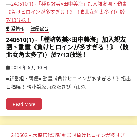
動漫情報
聲優配音
240610(1) -「種﨑敦美×田中美海」加入親友
團、動畫《負けヒロインが多すぎる！》（敗
北女角太多了!）於7/13放送！
2024 年 6 月 10 日
ccsx
■新番組．聲優■ 動畫《負けヒロインが多すぎる！》播出
日揭曉！ 輕小說家雨森たきび（雨森
Read More