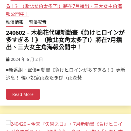
動漫情報
聲優配音
240602 – 木棉花代理新動畫《負けヒロインが
多すぎる！》（敗北女角太多了!）將在7月播
出、三大女主角海報公開中！
2024 年 6 月 2 日
ccsx
■新番組．聲優■ 動畫《負けヒロインが多すぎる！》更新
消息！ 輕小說家雨森たきび（雨森焚
Read More