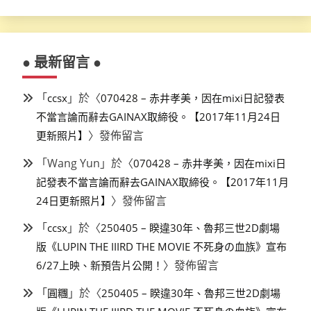
● 最新留言 ●
「
」於〈
ccsx
070428 – 赤井孝美，因在mixi日記發表
不當言論而辭去GAINAX取締役。【2017年11月24日
〉發佈留言
更新照片】
「
Wang Yun
」於〈
070428 – 赤井孝美，因在mixi日
記發表不當言論而辭去GAINAX取締役。【2017年11月
〉發佈留言
24日更新照片】
「
」於〈
ccsx
250405 – 睽違30年、魯邦三世2D劇場
版《LUPIN THE IIIRD THE MOVIE 不死身の血族》宣布
〉發佈留言
6/27上映、新預告片公開！
「
」於〈
圓糰
250405 – 睽違30年、魯邦三世2D劇場