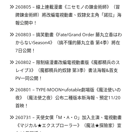
260805 – 線上連載漫畫《ニセモノの錬金術師》（冒
牌鍊金術師）將改編電視動畫、奴隸女主角「諾拉」海
報公開中！
260803 – 搞笑動畫《Fate/Grand Order 藤丸立香はわ
からないSeason4》（搞不懂的藤丸立香 第4季）將在
7日公開！
260802 – 限制級漫畫改編電視動畫版《魔都精兵のス
レイブ3》（魔都精兵的奴隸 第3季）書法海報&首支
PV一同公開！
260801 – TYPE-MOON×ufotable劇場版《魔法使いの
夜》（魔法使之夜）公布二種版本新海報、預定11/20
首映！
260731 – 天使女僕「M・A・O」加入主演、電視動畫
《マジカル★エクスプローラー》（魔法★探險家）宣