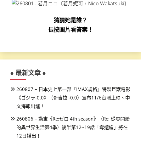
猜猜她是誰？
長按圖片看答案！
● 最新文章 ●
260807 – 日本史上第一部『IMAX規格』特製巨獸電影
《ゴジラ-0.0》（哥吉拉 -0.0）宣布11/6台灣上映、中
文海報出爐！
260806 – 動畫《Re:ゼロ 4th season》（Re: 從零開始
的異世界生活第4季）後半第12~19話「奪還編」將在
12日播出！