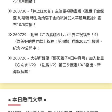
布10月開播！
260730 -「井上ほの花」主演電視動畫版《亂世千金倪
亞·利斯頓 轉生為嬌弱千金的弒神武人華麗無雙錄》宣
布10/6首播！
260729 – 動畫《この素晴らしい世界に祝福を！4》
（為美好的世界獻上祝福！第4季）瞄準2027年放送、
紀念PV公開中！
260726 – 大御所聲優「野沢雅子×田中真弓」加入動畫
《らんま1/2》（亂馬1/2）第三季敲定10/3播出、新
海報解禁！
● 本日熱門文章 ●