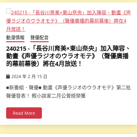
動漫情報
聲優配音
240215 -「長谷川育美×東山奈央」加入陣容、
動畫《声優ラジオのウラオモテ》（聲優廣播
的幕前幕後）將在4月放送！
2024 年 2 月 15 日
ccsx
■新番組．聲優■ 動畫《声優ラジオのウラオモテ》第二批
聲優發表！ 輕小說家二月公曾經榮獲
Read More