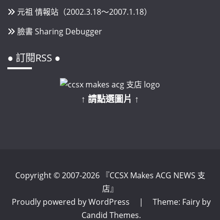
元祖 情報站（2002.3.18～2007.1.18）
臉書 Sharing Debugger
● 訂閱RSS ●
↑ 請點選圖片 ↑
Copyright © 2007-2026 『CCSX Makes ACG NEWS 支
店』
Proudly powered by WordPress
|
Theme: Fairy by
Candid Themes
.