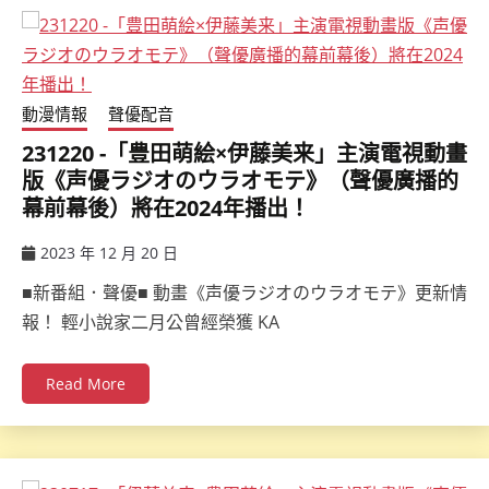
動漫情報
聲優配音
231220 -「豊田萌絵×伊藤美来」主演電視動畫
版《声優ラジオのウラオモテ》（聲優廣播的
幕前幕後）將在2024年播出！
2023 年 12 月 20 日
ccsx
■新番組．聲優■ 動畫《声優ラジオのウラオモテ》更新情
報！ 輕小說家二月公曾經榮獲 KA
Read More