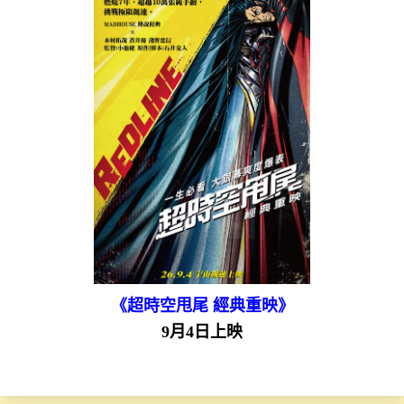
《超時空甩尾 經典重映》
9月4日上映