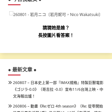
猜猜她是誰？
長按圖片看答案！
● 最新文章 ●
260807 – 日本史上第一部『IMAX規格』特製巨獸電影
《ゴジラ-0.0》（哥吉拉 -0.0）宣布11/6台灣上映、中
文海報出爐！
260806 – 動畫《Re:ゼロ 4th season》（Re: 從零開始