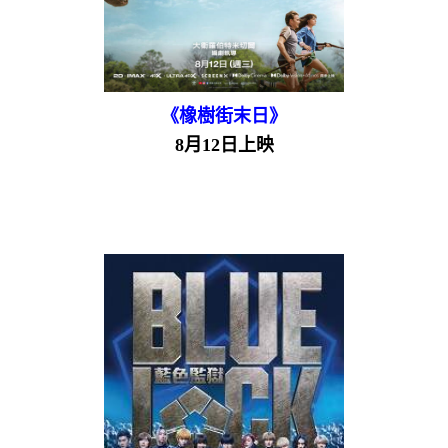
《橡樹街末日》
8月12日上映