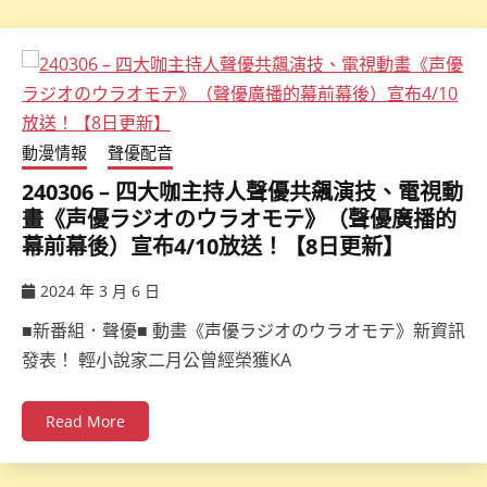
動漫情報
聲優配音
240306 – 四大咖主持人聲優共飆演技、電視動
畫《声優ラジオのウラオモテ》（聲優廣播的
幕前幕後）宣布4/10放送！【8日更新】
2024 年 3 月 6 日
ccsx
■新番組．聲優■ 動畫《声優ラジオのウラオモテ》新資訊
發表！ 輕小說家二月公曾經榮獲KA
Read More