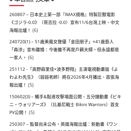
260807 – 日本史上第一部『IMAX規格』特製巨獸電影
《ゴジラ-0.0》（哥吉拉 -0.0）宣布11/6台灣上映、中文
(6)
海報出爐！
240720(1) – 51歲美魔女聲優「金田朋子」×41歲藝人
「森渉」宣布離婚：今後雖不再是戶籍夫婦，但永遠都是
(6)
一家人。
251112 -「高野麻里佳×波多野翔」主演電視動畫版《よ
わよわ先生》（弱弱老師）將在2026年4月播出、首張海
(5)
報出爐！
150602(3) – 觸手&黏液攻擊場面公開、五分鐘動畫《ビキ
ニ・ウォリアーズ》（比基尼戰士 Bikini Warriors）首支
(5)
PV公開！
250307 – 監督尚未公布，英雄海報出爐：新動畫《ワン