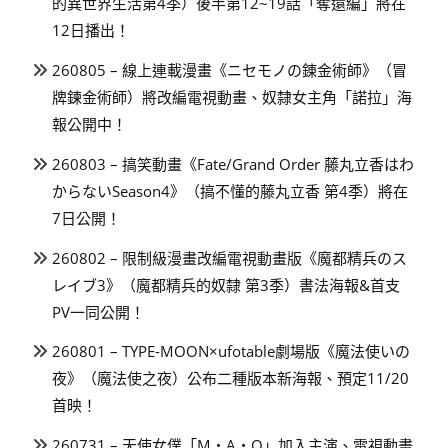
的異世界生活第4季）後半第12~19話「奪還編」將在
12日播出！
260805 – 線上連載漫畫《ニセモノの錬金術師》（冒
牌鍊金術師）將改編電視動畫、奴隸女主角「諾拉」海
報公開中！
260803 – 搞笑動畫《Fate/Grand Order 藤丸立香はわ
からないSeason4》（搞不懂的藤丸立香 第4季）將在
7日公開！
260802 – 限制級漫畫改編電視動畫版《魔都精兵のス
レイブ3》（魔都精兵的奴隸 第3季）書法海報&首支
PV一同公開！
260801 – TYPE-MOON×ufotable劇場版《魔法使いの
夜》（魔法使之夜）公布二種版本新海報、預定11/20
首映！
260731 – 天使女僕「M・A・O」加入主演、電視動畫