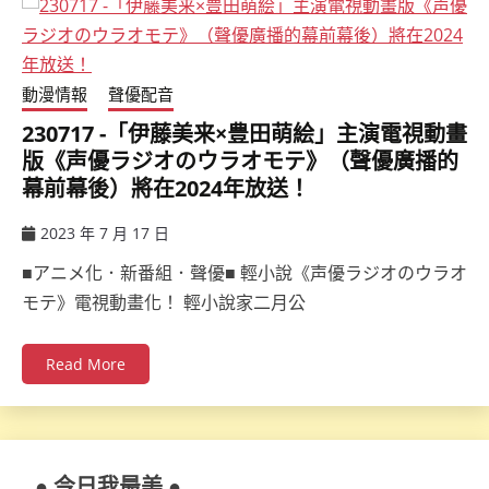
動漫情報
聲優配音
230717 -「伊藤美来×豊田萌絵」主演電視動畫
版《声優ラジオのウラオモテ》（聲優廣播的
幕前幕後）將在2024年放送！
2023 年 7 月 17 日
ccsx
■アニメ化．新番組．聲優■ 輕小說《声優ラジオのウラオ
モテ》電視動畫化！ 輕小說家二月公
Read More
● 今日我最美 ●