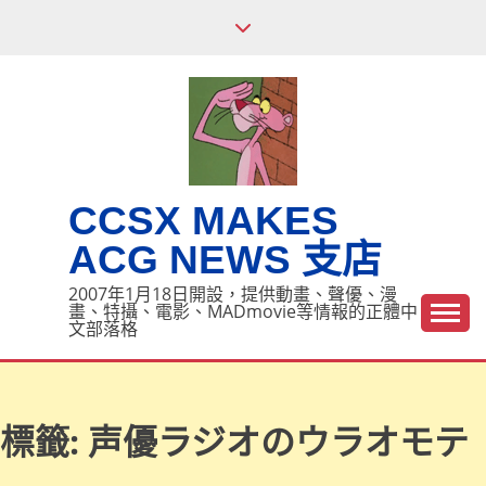
Skip
to
content
CCSX MAKES
ACG NEWS 支店
2007年1月18日開設，提供動畫、聲優、漫
畫、特攝、電影、MADmovie等情報的正體中
文部落格
標籤:
声優ラジオのウラオモテ