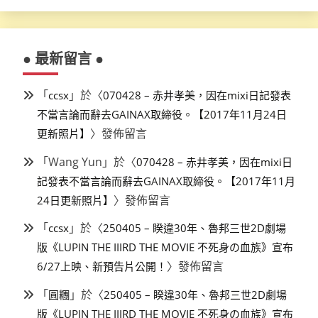
● 最新留言 ●
「
」於〈
ccsx
070428 – 赤井孝美，因在mixi日記發表
不當言論而辭去GAINAX取締役。【2017年11月24日
〉發佈留言
更新照片】
「
Wang Yun
」於〈
070428 – 赤井孝美，因在mixi日
記發表不當言論而辭去GAINAX取締役。【2017年11月
〉發佈留言
24日更新照片】
「
」於〈
ccsx
250405 – 睽違30年、魯邦三世2D劇場
版《LUPIN THE IIIRD THE MOVIE 不死身の血族》宣布
〉發佈留言
6/27上映、新預告片公開！
「
」於〈
圓糰
250405 – 睽違30年、魯邦三世2D劇場
版《LUPIN THE IIIRD THE MOVIE 不死身の血族》宣布