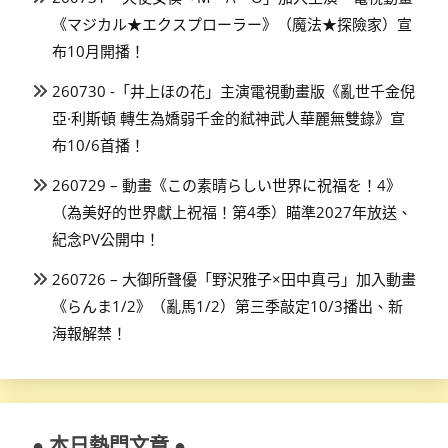
《マジカル★エクスプローラー》（魔法★探險家）宣
布10月開播！
260730 -「井上ほの花」主演電視動畫版《亂世千金倪
亞·利斯頓 轉生為嬌弱千金的弒神武人華麗無雙錄》宣
布10/6首播！
260729 – 動畫《この素晴らしい世界に祝福を！4》
（為美好的世界獻上祝福！第4季）瞄準2027年放送、
紀念PV公開中！
260726 – 大御所聲優「野沢雅子×田中真弓」加入動畫
《らんま1/2》（亂馬1/2）第三季敲定10/3播出、新
海報解禁！
● 本日熱門文章 ●