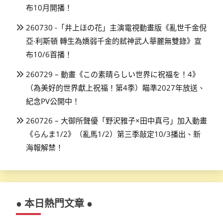
布10月開播！
260730 -「井上ほの花」主演電視動畫版《亂世千金倪
亞·利斯頓 轉生為嬌弱千金的弒神武人華麗無雙錄》宣
布10/6首播！
260729 – 動畫《この素晴らしい世界に祝福を！4》
（為美好的世界獻上祝福！第4季）瞄準2027年放送、
紀念PV公開中！
260726 – 大御所聲優「野沢雅子×田中真弓」加入動畫
《らんま1/2》（亂馬1/2）第三季敲定10/3播出、新
海報解禁！
● 本日熱門文章 ●