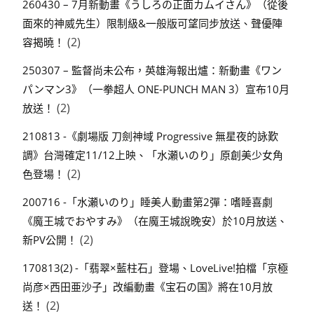
260430 – 7月新動畫《うしろの正面カムイさん》（從後
面來的神威先生）限制級&一般版可望同步放送、聲優陣
(2)
容揭曉！
250307 – 監督尚未公布，英雄海報出爐：新動畫《ワン
パンマン3》（一拳超人 ONE-PUNCH MAN 3）宣布10月
(2)
放送！
210813 -《劇場版 刀劍神域 Progressive 無星夜的詠歎
調》台灣確定11/12上映、「水瀬いのり」原創美少女角
(2)
色登場！
200716 -「水瀬いのり」睡美人動畫第2彈：嗜睡喜劇
《魔王城でおやすみ》（在魔王城說晚安）於10月放送、
(2)
新PV公開！
170813(2) -「翡翠×藍柱石」登場、LoveLive!拍檔「京極
尚彦×西田亜沙子」改編動畫《宝石の国》將在10月放
(2)
送！