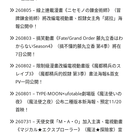
260805 – 線上連載漫畫《ニセモノの錬金術師》（冒
牌鍊金術師）將改編電視動畫、奴隸女主角「諾拉」海
報公開中！
260803 – 搞笑動畫《Fate/Grand Order 藤丸立香はわ
からないSeason4》（搞不懂的藤丸立香 第4季）將在
7日公開！
260802 – 限制級漫畫改編電視動畫版《魔都精兵のス
レイブ3》（魔都精兵的奴隸 第3季）書法海報&首支
PV一同公開！
260801 – TYPE-MOON×ufotable劇場版《魔法使いの
夜》（魔法使之夜）公布二種版本新海報、預定11/20
首映！
260731 – 天使女僕「M・A・O」加入主演、電視動畫
《マジカル★エクスプローラー》（魔法★探險家）宣