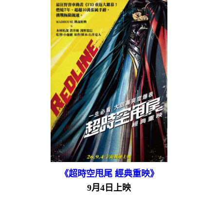
《超時空甩尾 經典重映》
9月4日上映