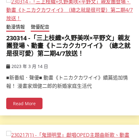
動漫情報
聲優配音
230314 -「三上枝織×久野美咲×平野文」親友
團登場、動畫《トニカクカワイイ》（總之就
是很可愛）第二期4/7放送！
2023 年 3 月 14 日
ccsx
■新番組．聲優■ 動畫《トニカクカワイイ》續篇追加情
報！ 漫畫家畑健二郎的新婚家庭生活代
Read More