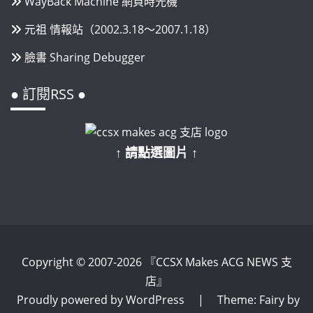
WayBack Machine 網頁時光機
元祖 情報站（2002.3.18～2007.1.18）
臉書 Sharing Debugger
● 訂閱RSS ●
↑ 請點選圖片 ↑
Copyright © 2007-2026 『CCSX Makes ACG NEWS 支
店』
Proudly powered by WordPress
|
Theme: Fairy by