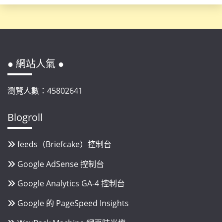
● 網站人氣 ●
瀏覽人數：45802641
Blogroll
feeds（Briefcake）控制台
Google AdSense 控制台
Google Analytics GA-4 控制台
Google 的 PageSpeed Insights