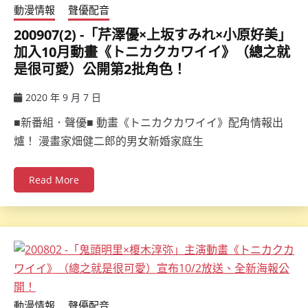
動漫情報
聲優配音
200907(2) -「芹澤優×上坂すみれ×小原好美」
加入10月動畫《トニカクカワイイ》（總之就
是很可愛）公開第2批角色！
2020 年 9 月 7 日
ccsx
■新番組．聲優■ 動畫《トニカクカワイイ》配角情報出
爐！ 漫畫家畑健二郎的男女新婚家庭生
Read More
動漫情報
聲優配音