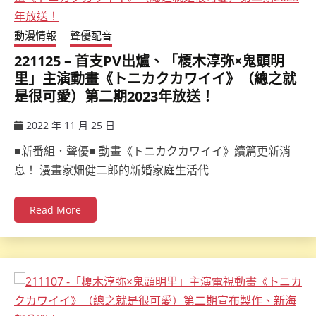
動漫情報
聲優配音
221125 – 首支PV出爐、「榎木淳弥×鬼頭明
里」主演動畫《トニカクカワイイ》（總之就
是很可愛）第二期2023年放送！
2022 年 11 月 25 日
ccsx
■新番組．聲優■ 動畫《トニカクカワイイ》續篇更新消
息！ 漫畫家畑健二郎的新婚家庭生活代
Read More