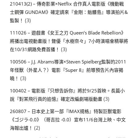
210413(2) – 傳奇影業×Netflix 合作真人電影版《機動戰
士鋼彈 GUNDAM》確定請來『金剛：骷髏島』導演拍片&
(3)
監製！
111026 – 遊戲書《女王之刃 Queen’s Blade Rebellion》
將播出電視動畫版！聲優「水樹奈々」7小時演唱會精華將
(3)
在10/31網路免費首播！
100506 – J.J. Abrams導演×Steven Spielberg監製的2011
年怪獸（外星人？）電影『Super 8』前導預告片內容揭
(3)
曉！
100402 – 電影版『只想告訴你』將於9/25首映。長篇小
(3)
說『對某飛行員的追憶』確定改編劇場版動畫
260807 – 日本史上第一部『IMAX規格』特製巨獸電影
《ゴジラ-0.0》（哥吉拉 -0.0）宣布11/6台灣上映、中文
(2)
海報出爐！