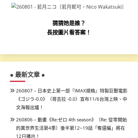
猜猜她是誰？
長按圖片看答案！
● 最新文章 ●
260807 – 日本史上第一部『IMAX規格』特製巨獸電影
《ゴジラ-0.0》（哥吉拉 -0.0）宣布11/6台灣上映、中
文海報出爐！
260806 – 動畫《Re:ゼロ 4th season》（Re: 從零開始
的異世界生活第4季）後半第12~19話「奪還編」將在
12日播出！