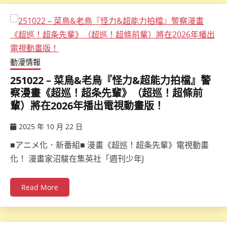
動漫情報
251022 – 菜鳥&老鳥『怪力&超能力拍檔』警
察漫畫《超巡！超条先輩》（超巡！超條前
輩）將在2026年播出電視動畫版！
2025 年 10 月 22 日
ccsx
■アニメ化．新番組■ 漫畫《超巡！超条先輩》電視動畫
化！ 漫畫家沼駿在集英社「週刊少年J
Read More