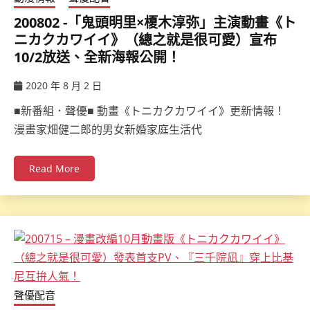
200802 -「鬼頭明里×榎木淳弥」主演動畫《ト
ニカクカワイイ》（總之就是很可愛）宣布
10/2放送、全新海報公開！
2020 年 8 月 2 日
ccsx
■新番組．聲優■ 動畫《トニカクカワイイ》更新情報！
漫畫家畑健二郎的男女新婚家庭生活代
Read More
聲優配音