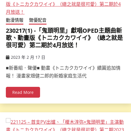
動漫情報
聲優配音
230217(1) -「鬼頭明里」獻唱OPED主題曲新
歌、動畫版《トニカクカワイイ》（總之就是
很可愛）第二期於4月放送！
2023 年 2 月 17 日
ccsx
■新番組．聲優■ 動畫《トニカクカワイイ》續篇追加情
報！ 漫畫家畑健二郎的新婚家庭生活代
Read More