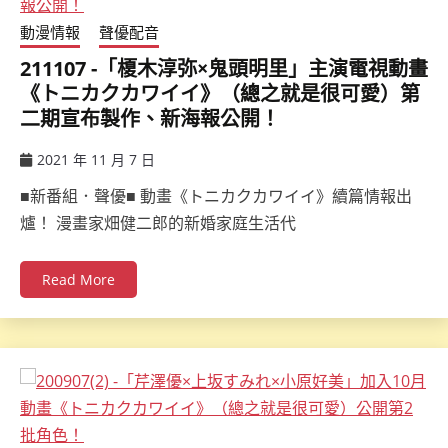
動漫情報
聲優配音
211107 -「榎木淳弥×鬼頭明里」主演電視動畫
《トニカクカワイイ》（總之就是很可愛）第
二期宣布製作、新海報公開！
2021 年 11 月 7 日
ccsx
■新番組．聲優■ 動畫《トニカクカワイイ》續篇情報出
爐！ 漫畫家畑健二郎的新婚家庭生活代
Read More