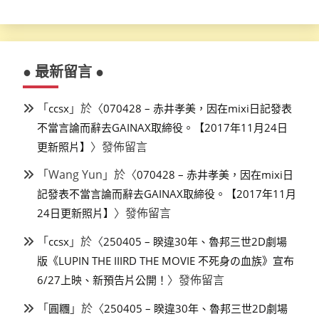
● 最新留言 ●
「
」於〈
ccsx
070428 – 赤井孝美，因在mixi日記發表
不當言論而辭去GAINAX取締役。【2017年11月24日
〉發佈留言
更新照片】
「
Wang Yun
」於〈
070428 – 赤井孝美，因在mixi日
記發表不當言論而辭去GAINAX取締役。【2017年11月
〉發佈留言
24日更新照片】
「
」於〈
ccsx
250405 – 睽違30年、魯邦三世2D劇場
版《LUPIN THE IIIRD THE MOVIE 不死身の血族》宣布
〉發佈留言
6/27上映、新預告片公開！
「
」於〈
圓糰
250405 – 睽違30年、魯邦三世2D劇場