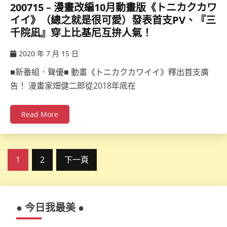
200715 – 漫畫改編10月動畫版《トニカクカワ
イイ》（總之就是很可愛）發表首支PV、『三
千院凪』穿上比基尼互拚人氣！
2020 年 7 月 15 日
ccsx
■新番組．聲優■ 動畫《トニカクカワイイ》釋出首支廣
告！ 漫畫家畑健二郎從2018年底在
Read More
文
1
2
下一頁
章
分
● 今日我最美 ●
頁