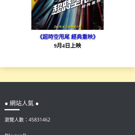
《超時空甩尾 經典重映》
9月4日上映
● 網站人氣 ●
瀏覽人數：45831462