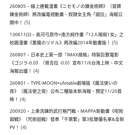
260805 – 線上連載漫畫《ニセモノの錬金術師》（冒牌
鍊金術師）將改編電視動畫、奴隸女主角「諾拉」海報公
(5)
開中！
130611(3) – 高河弓原作×南方純作畫「12人暗殺1女」之
(5)
校園漫畫《悪魔のリドル》將改編2014年動畫版！
260807 – 日本史上第一部『IMAX規格』特製巨獸電影
《ゴジラ-0.0》（哥吉拉 -0.0）宣布11/6台灣上映、中文
(4)
海報出爐！
260801 – TYPE-MOON×ufotable劇場版《魔法使いの
夜》（魔法使之夜）公布二種版本新海報、預定11/20首
(4)
映！
200920 – 上乘洗鍊的武打格鬥戰、MAPPA新動畫《呪術
廻戦》（咒術迴戰）發表「千葉繁」第3批聲優名單&全新
(4)
PV！