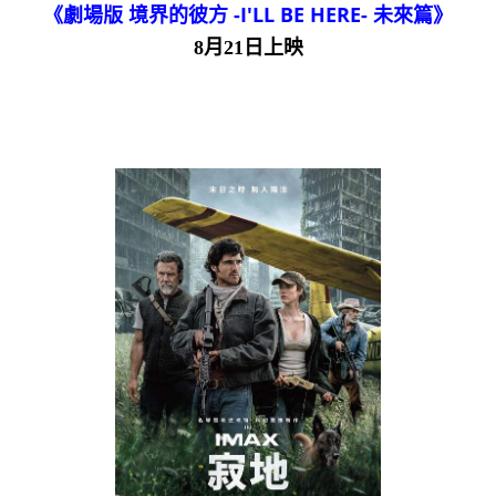
《劇場版 境界的彼方 -I'LL BE HERE- 未來篇》
8月21日上映