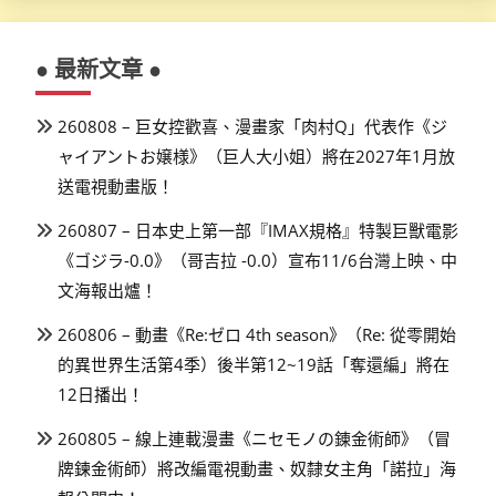
● 最新文章 ●
260808 – 巨女控歡喜、漫畫家「肉村Q」代表作《ジ
ャイアントお嬢様》（巨人大小姐）將在2027年1月放
送電視動畫版！
260807 – 日本史上第一部『IMAX規格』特製巨獸電影
《ゴジラ-0.0》（哥吉拉 -0.0）宣布11/6台灣上映、中
文海報出爐！
260806 – 動畫《Re:ゼロ 4th season》（Re: 從零開始
的異世界生活第4季）後半第12~19話「奪還編」將在
12日播出！
260805 – 線上連載漫畫《ニセモノの錬金術師》（冒
牌鍊金術師）將改編電視動畫、奴隸女主角「諾拉」海