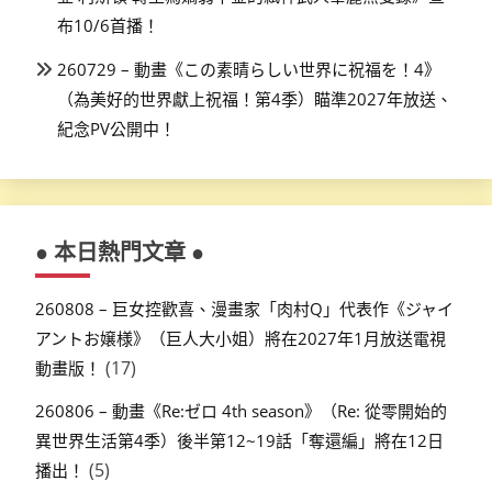
布10/6首播！
260729 – 動畫《この素晴らしい世界に祝福を！4》
（為美好的世界獻上祝福！第4季）瞄準2027年放送、
紀念PV公開中！
● 本日熱門文章 ●
260808 – 巨女控歡喜、漫畫家「肉村Q」代表作《ジャイ
アントお嬢様》（巨人大小姐）將在2027年1月放送電視
(17)
動畫版！
260806 – 動畫《Re:ゼロ 4th season》（Re: 從零開始的
異世界生活第4季）後半第12~19話「奪還編」將在12日
(5)
播出！