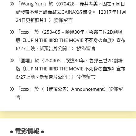
「
Wang Yun
」於〈
070428 – 赤井孝美，因在mixi日
記發表不當言論而辭去GAINAX取締役。【2017年11月
〉發佈留言
24日更新照片】
「
」於〈
ccsx
250405 – 睽違30年、魯邦三世2D劇場
版《LUPIN THE IIIRD THE MOVIE 不死身の血族》宣布
〉發佈留言
6/27上映、新預告片公開！
「
」於〈
圓糰
250405 – 睽違30年、魯邦三世2D劇場
版《LUPIN THE IIIRD THE MOVIE 不死身の血族》宣布
〉發佈留言
6/27上映、新預告片公開！
「
」於〈
〉發佈留
ccsx
【置頂公告】Announcement
言
● 電影情報 ●