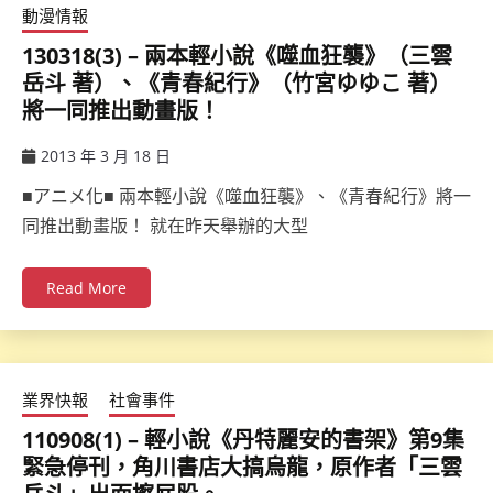
動漫情報
130318(3) – 兩本輕小說《噬血狂襲》（三雲
岳斗 著）、《青春紀行》（竹宮ゆゆこ 著）
將一同推出動畫版！
2013 年 3 月 18 日
ccsx
■アニメ化■ 兩本輕小說《噬血狂襲》、《青春紀行》將一
同推出動畫版！ 就在昨天舉辦的大型
Read More
業界快報
社會事件
110908(1) – 輕小說《丹特麗安的書架》第9集
緊急停刊，角川書店大搞烏龍，原作者「三雲