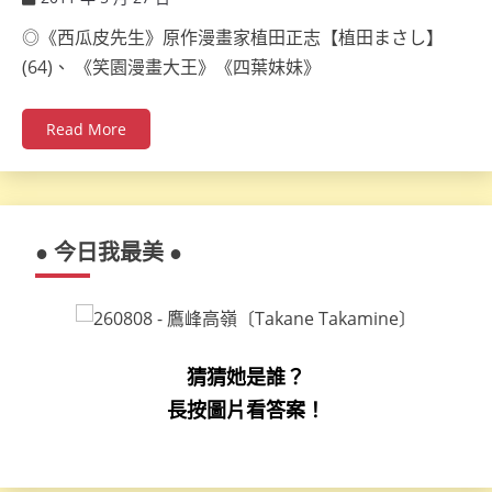
ccsx
◎《西瓜皮先生》原作漫畫家植田正志【植田まさし】
(64)、 《笑園漫畫大王》《四葉妹妹》
Read More
● 今日我最美 ●
猜猜她是誰？
長按圖片看答案！