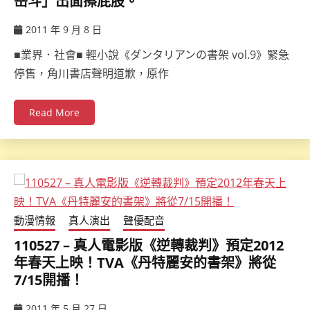
岳斗」出面擦屁股。
2011 年 9 月 8 日
ccsx
■業界．社會■ 輕小說《ダンタリアンの書架 vol.9》緊急
停售，角川書店聲明道歉，原作
Read More
動漫情報
真人演出
聲優配音
110527 – 真人電影版《逆轉裁判》預定2012
年春天上映！TVA《丹特麗安的書架》將從
7/15開播！
2011 年 5 月 27 日