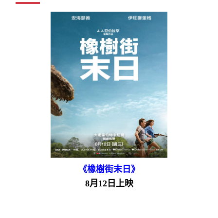
《橡樹街末日》
8月12日上映