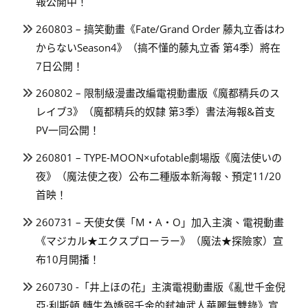
報公開中！
260803 – 搞笑動畫《Fate/Grand Order 藤丸立香はわ
からないSeason4》（搞不懂的藤丸立香 第4季）將在
7日公開！
260802 – 限制級漫畫改編電視動畫版《魔都精兵のス
レイブ3》（魔都精兵的奴隸 第3季）書法海報&首支
PV一同公開！
260801 – TYPE-MOON×ufotable劇場版《魔法使いの
夜》（魔法使之夜）公布二種版本新海報、預定11/20
首映！
260731 – 天使女僕「M・A・O」加入主演、電視動畫
《マジカル★エクスプローラー》（魔法★探險家）宣
布10月開播！
260730 -「井上ほの花」主演電視動畫版《亂世千金倪
亞·利斯頓 轉生為嬌弱千金的弒神武人華麗無雙錄》宣