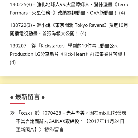
140225(3) – 強化地球人VS.火星蟑螂人、驚悚漫畫《Terra
(4)
Formars ~火星任務~》改編電視動畫、OVA新動畫！
130722(3) – 輕小說《東京闇鴉 Tokyo Ravens》預定10月
(4)
開播電視動畫、首張海報大公開！
130207 – 從『Kickstarter』學到的10件事…動畫公司
Production I.G分享新片《Kick-Heart》群眾集資甘苦談！
(4)
● 最新留言 ●
「
」於〈
ccsx
070428 – 赤井孝美，因在mixi日記發表
不當言論而辭去GAINAX取締役。【2017年11月24日
〉發佈留言
更新照片】