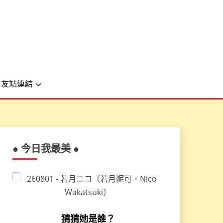
友站連結
● 今日我最美 ●
猜猜她是誰？