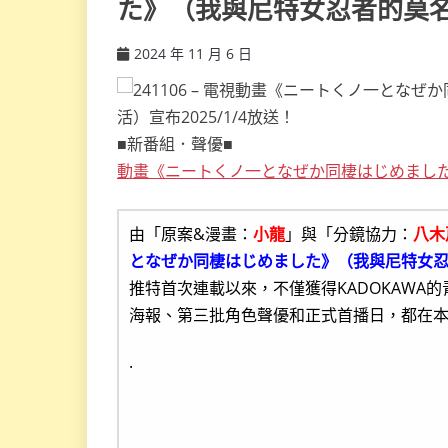
た》（我與尼特女忍者的莫名同
2024 年 11 月 6 日
ccsx
■新番組．聲優■
動畫《ニートくノ一となぜか同棲はじめまし
由「原案&漫畫：
小龍
」與「分鏡協力：
八木
となぜか同棲はじめました》（我與尼特女
推特首次連載以來，不僅獲得KADOKAWA
海報、第三批角色聲優和正式首播日，都在
.