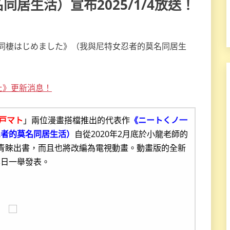
居生活）宣布2025/1/4放送！
た》更新消息！
戸マト
」兩位漫畫搭檔推出的代表作
《ニートくノ一
忍者的莫名同居生活）
自從2020年2月底於小龍老師的
的青睞出書，而且也將改編為電視動畫。動畫版的全新
本日一舉發表。