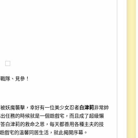
者戰隊、見參！
然被妖魔襲擊，幸好有一位美少女忍者
白津莉
非常帥
沒出任務的時候就是一個遊戲宅，而且成了超級懶
報答白津莉的救命之恩，每天都善用各種主夫的技
遊戲宅的溫馨同居生活，就此揭開序幕。