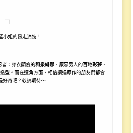
·藍小姐的暴走演技！
忍者：穿衣顯瘦的
和泉緋那
、厭惡男人的
百地彩夢
、
身造型。而在選角方面，相信讀過原作的朋友們都會
滿是好奇吧？敬請期待～