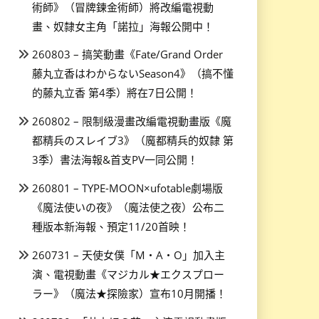
術師》（冒牌鍊金術師）將改編電視動
畫、奴隸女主角「諾拉」海報公開中！
260803 – 搞笑動畫《Fate/Grand Order
藤丸立香はわからないSeason4》（搞不懂
的藤丸立香 第4季）將在7日公開！
260802 – 限制級漫畫改編電視動畫版《魔
都精兵のスレイブ3》（魔都精兵的奴隸 第
3季）書法海報&首支PV一同公開！
260801 – TYPE-MOON×ufotable劇場版
《魔法使いの夜》（魔法使之夜）公布二
種版本新海報、預定11/20首映！
260731 – 天使女僕「M・A・O」加入主
演、電視動畫《マジカル★エクスプロー
ラー》（魔法★探險家）宣布10月開播！