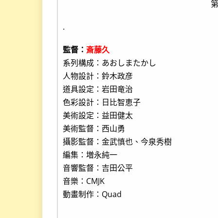
.
監督：
斎藤久
系列構成：あおしまたかし
人物設計：鈴木政彦
道具設定：岩田竜治
色彩設計：日比智恵子
美術設定：益田健太
美術監督：西山勇
攝影監督：金武慎也、今泉秀樹
編集：増永純一
音響監督：吉田公平
音樂：CMJK
動畫制作：Quad
.