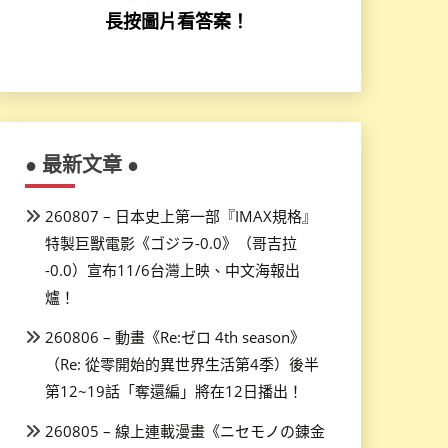
長按圖片看答案！
● 最新文章 ●
260807 – 日本史上第一部『IMAX規格』
特製巨獸電影《ゴジラ-0.0》（哥吉拉
-0.0）宣布11/6台灣上映、中文海報出
爐！
260806 – 動畫《Re:ゼロ 4th season》
（Re: 從零開始的異世界生活第4季）後半
第12~19話「奪還編」將在12日播出！
260805 – 線上連載漫畫《ニセモノの錬金