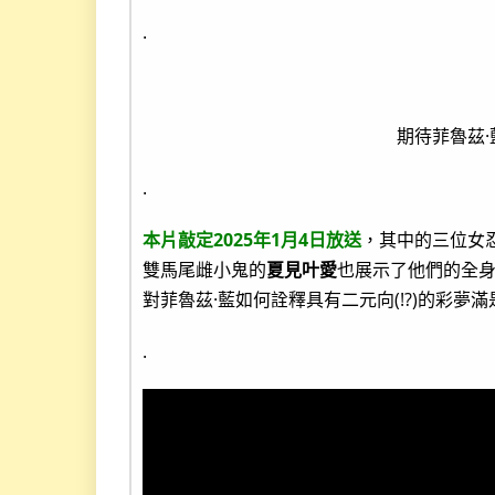
.
期待菲魯茲
.
本片敲定2025年1月4日放送
，其中的三位女
雙馬尾雌小鬼的
夏見叶愛
也展示了他們的全
對菲魯茲·藍如何詮釋具有二元向(!?)的彩夢
.