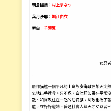
朝倉陽葵：
村上まなつ
葉月沙耶：
堀江由衣
旁白：
千葉繁
.
女忍
.
原作描述一個平凡的上班族
安海政
在某天突
氣地出手拯救。只不過，白津莉如果在平常
散、和阿政住在一起的尼特族。阿政也為了
能，來好好寵她。普通社會人與天才女忍者≒