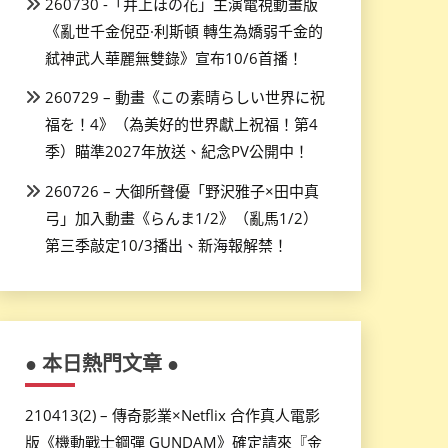
260730 -「井上ほの花」主演電視動畫版
《亂世千金倪亞·利斯頓 轉生為嬌弱千金的
弒神武人華麗無雙錄》宣布10/6首播！
260729 – 動畫《この素晴らしい世界に祝
福を！4》（為美好的世界獻上祝福！第4
季）瞄準2027年放送、紀念PV公開中！
260726 – 大御所聲優「野沢雅子×田中真
弓」加入動畫《らんま1/2》（亂馬1/2）
第三季敲定10/3播出、新海報解禁！
● 本日熱門文章 ●
210413(2) – 傳奇影業×Netflix 合作真人電影
版《機動戰士鋼彈 GUNDAM》確定請來『金