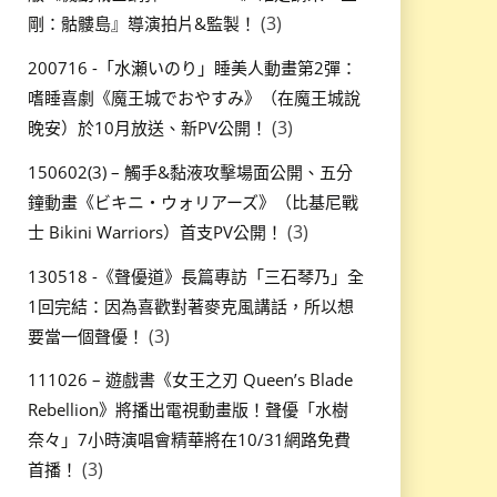
(3)
剛：骷髏島』導演拍片&監製！
200716 -「水瀬いのり」睡美人動畫第2彈：
嗜睡喜劇《魔王城でおやすみ》（在魔王城說
(3)
晚安）於10月放送、新PV公開！
150602(3) – 觸手&黏液攻擊場面公開、五分
鐘動畫《ビキニ・ウォリアーズ》（比基尼戰
(3)
士 Bikini Warriors）首支PV公開！
130518 -《聲優道》長篇專訪「三石琴乃」全
1回完結：因為喜歡對著麥克風講話，所以想
(3)
要當一個聲優！
111026 – 遊戲書《女王之刃 Queen’s Blade
Rebellion》將播出電視動畫版！聲優「水樹
奈々」7小時演唱會精華將在10/31網路免費
(3)
首播！