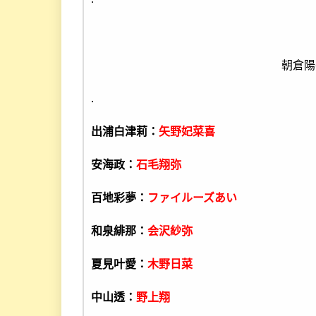
朝倉陽
.
出浦白津莉：
矢野妃菜喜
安海政：
石毛翔弥
百地彩夢：
ファイルーズあい
和泉緋那：
会沢紗弥
夏見叶愛：
木野日菜
中山透：
野上翔