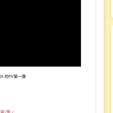
:05 的PV第一彈
第2集。