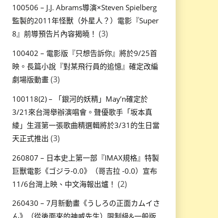
100506 – J.J. Abrams導演×Steven Spielberg
監製的2011年怪獸（外星人？）電影『Super
(3)
8』前導預告片內容揭曉！
100402 – 電影版『只想告訴你』將於9/25首
映。長篇小說『對某飛行員的追憶』確定改編
(3)
劇場版動畫
100118(2) – 「銀河的妖精」May’n確定於
3/21來台灣舉辦演唱會。聲優歌手「坂本真
綾」生涯第一張歌曲精選輯將於3/31的生日當
(3)
天正式推出
260807 – 日本史上第一部『IMAX規格』特製
巨獸電影《ゴジラ-0.0》（哥吉拉 -0.0）宣布
(2)
11/6台灣上映、中文海報出爐！
260430 – 7月新動畫《うしろの正面カムイさ
ん》（從後面來的神威先生）限制級&一般版