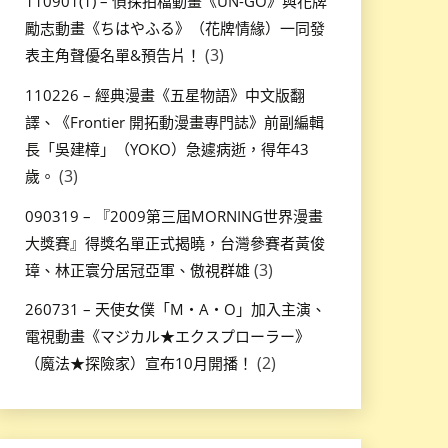
110901(1) – 偵探拍檔動畫《UN-GO》與花牌
勵志動畫《ちはやふる》（花牌情緣）一同發
(3)
表主角聲優名單&預告片！
110226 – 經典漫畫《五星物語》中文版翻
譯、《Frontier 開拓動漫畫專門誌》前副編輯
長「吳建樟」（YOKO）急遽病逝，得年43
(3)
歲。
090319 – 『2009第三屆MORNING世界漫畫
大獎賽』得獎名單正式揭曉，台灣參賽者黃俊
(3)
璋、林正寰分居冠亞軍、傲視群雄
260731 – 天使女僕「M・A・O」加入主演、
電視動畫《マジカル★エクスプローラー》
(2)
（魔法★探險家）宣布10月開播！