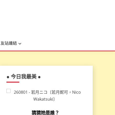
友站連結
● 今日我最美 ●
猜猜她是誰？