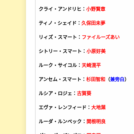
クライ・アンドリヒ：
小野賢章
ティノ・シェイド：
久保田未夢
リィズ・スマート：
ファイルーズあい
シトリー・スマート：
小原好美
ルーク・サイコル：
天崎滉平
アンセム・スマート：
杉田智和
（
兼旁白
）
ルシア・ロジェ：
古賀葵
エヴァ・レンフィード：
大地葉
ルーダ・ルンベック：
関根明良