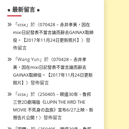
● 最新留言 ●
「
」於〈
ccsx
070428 – 赤井孝美，因在
mixi日記發表不當言論而辭去GAINAX取締
〉發
役。【2017年11月24日更新照片】
佈留言
「
Wang Yun
」於〈
070428 – 赤井孝
美，因在mixi日記發表不當言論而辭去
GAINAX取締役。【2017年11月24日更新
〉發佈留言
照片】
「
」於〈
ccsx
250405 – 睽違30年、魯邦
三世2D劇場版《LUPIN THE IIIRD THE
MOVIE 不死身の血族》宣布6/27上映、新
〉發佈留言
預告片公開！
「
」於〈
圓糰
250405 – 睽違30年、魯邦