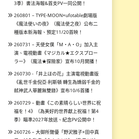
3季）書法海報&首支PV一同公開！
260801 – TYPE-MOON×ufotable劇場版
《魔法使いの夜》（魔法使之夜）公布二
種版本新海報、預定11/20首映！
260731 – 天使女僕「M・A・O」加入主
演、電視動畫《マジカル★エクスプロー
ラー》（魔法★探險家）宣布10月開播！
260730 -「井上ほの花」主演電視動畫版
《亂世千金倪亞·利斯頓 轉生為嬌弱千金的
弒神武人華麗無雙錄》宣布10/6首播！
260729 – 動畫《この素晴らしい世界に祝
福を！4》（為美好的世界獻上祝福！第4
季）瞄準2027年放送、紀念PV公開中！
260726 – 大御所聲優「野沢雅子×田中真