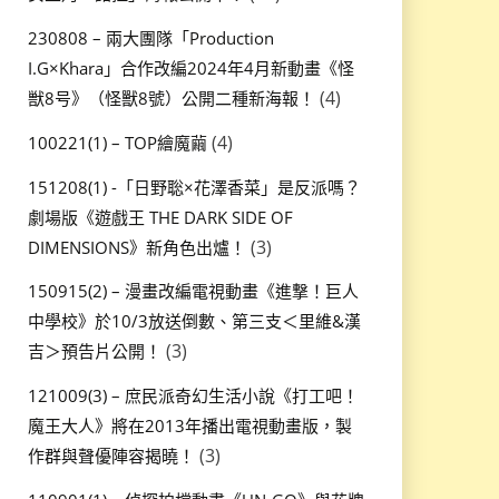
230808 – 兩大團隊「Production
I.G×Khara」合作改編2024年4月新動畫《怪
(4)
獣8号》（怪獸8號）公開二種新海報！
(4)
100221(1) – TOP繪魔繭
151208(1) -「日野聡×花澤香菜」是反派嗎？
劇場版《遊戲王 THE DARK SIDE OF
(3)
DIMENSIONS》新角色出爐！
150915(2) – 漫畫改編電視動畫《進撃！巨人
中學校》於10/3放送倒數、第三支＜里維&漢
(3)
吉＞預告片公開！
121009(3) – 庶民派奇幻生活小說《打工吧！
魔王大人》將在2013年播出電視動畫版，製
(3)
作群與聲優陣容揭曉！