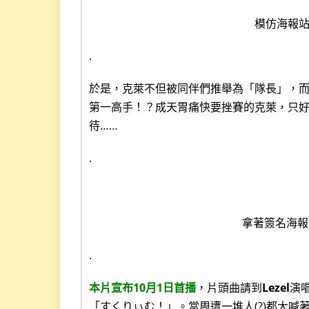
模仿海報
.
於是，克萊不但被同伴們推舉為「隊長」，
第一高手！？成天胃痛快要挫賽的克萊，只
待……
.
拿著簽名海報
.
本片宣布10月1日首播
，片頭曲請到
Lezel
演唱
「すくりぃむ！」。當周遭一堆人(?)都大喊著