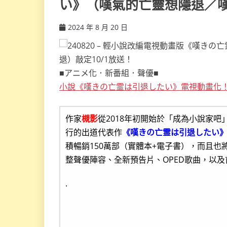
い》（嘆氣的亡靈想隱退／嘆
2024 年 8 月 20 日
ccsx
■アニメ化．新番組．聲優■
小說《嘆きの亡霊は引退したい》電視動畫化
作家
槻影
從2018年初開始於「成為小說家
行的出道代表作
《嘆きの亡霊は引退したい
積暢銷150萬部（實體本+電子書），而且
整聲優陣容、全新預告片、OPED歌曲，以
.