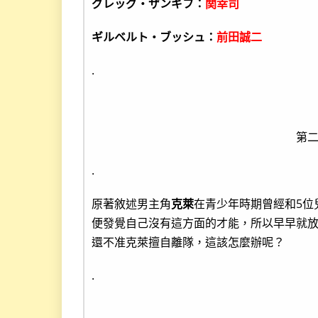
グレッグ・ザンギフ：
関幸司
ギルベルト・ブッシュ：
前田誠二
.
第
.
原著敘述男主角
克萊
在青少年時期曾經和5位
便發覺自己沒有這方面的才能，所以早早就放
還不准克萊擅自離隊，這該怎麼辦呢？
.