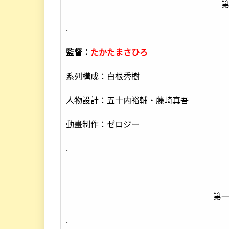
.
監督：
たかたまさひろ
系列構成：白根秀樹
人物設計：五十内裕輔・藤崎真吾
動畫制作：ゼロジー
.
第
.