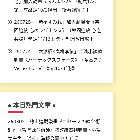
弓」加入動畫《らんま1/2》（亂馬1/2）
第三季敲定10/3播出、新海報解禁！
260725 -「諸星すみれ」加入劇場版《楽
園追放 心のレゾナンス》（樂園追放 心之
共鳴）預定11/13上映、全新PV出爐！
260724 -「本渡楓×高橋李依」主演小褲褲
動畫《バーテックスフォース》（至高之力
Vertex Force）宣布10/3開播！
● 本日熱門文章 ●
260805 – 線上連載漫畫《ニセモノの錬金術
師》（冒牌鍊金術師）將改編電視動畫、奴隸
(16)
女主角「諾拉」海報公開中！