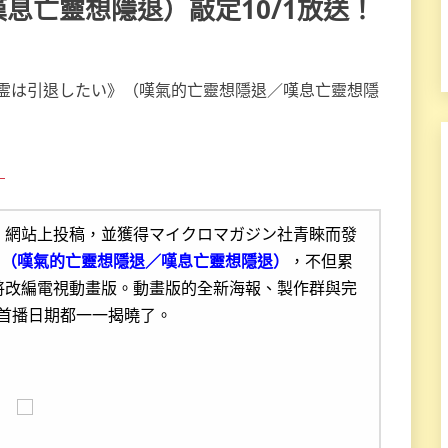
息亡靈想隱退）敲定10/1放送！
！
吧」網站上投稿，並獲得マイクロマガジン社青睞而發
》（嘆氣的亡靈想隱退／嘆息亡靈想隱退）
，不但累
也將改編電視動畫版。動畫版的全新海報、製作群與完
及首播日期都一一揭曉了。