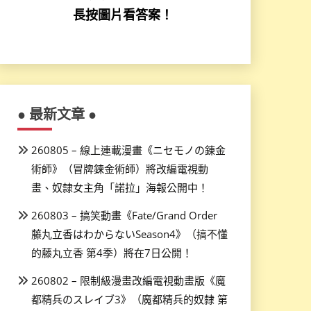
長按圖片看答案！
● 最新文章 ●
260805 – 線上連載漫畫《ニセモノの錬金
術師》（冒牌鍊金術師）將改編電視動
畫、奴隸女主角「諾拉」海報公開中！
260803 – 搞笑動畫《Fate/Grand Order
藤丸立香はわからないSeason4》（搞不懂
的藤丸立香 第4季）將在7日公開！
260802 – 限制級漫畫改編電視動畫版《魔
都精兵のスレイブ3》（魔都精兵的奴隸 第