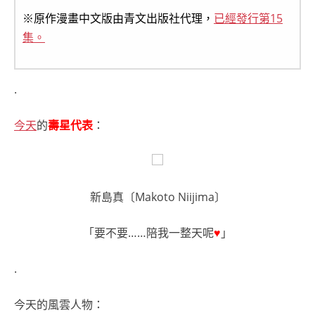
※原作漫畫中文版由青文出版社代理，
已經發行第15
集。
.
今天
的
壽星代表
：
新島真〔Makoto Niijima〕
「要不要……陪我一整天呢
♥
」
.
今天的風雲人物：