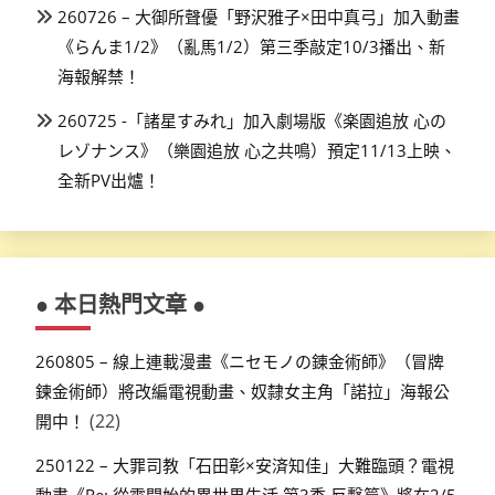
260726 – 大御所聲優「野沢雅子×田中真弓」加入動畫
《らんま1/2》（亂馬1/2）第三季敲定10/3播出、新
海報解禁！
260725 -「諸星すみれ」加入劇場版《楽園追放 心の
レゾナンス》（樂園追放 心之共鳴）預定11/13上映、
全新PV出爐！
● 本日熱門文章 ●
260805 – 線上連載漫畫《ニセモノの錬金術師》（冒牌
鍊金術師）將改編電視動畫、奴隸女主角「諾拉」海報公
(22)
開中！
250122 – 大罪司教「石田彰×安済知佳」大難臨頭？電視
動畫《Re: 從零開始的異世界生活 第3季 反擊篇》將在2/5