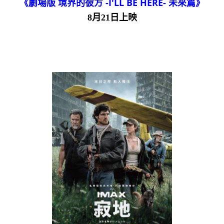
《劇場版 境界的彼方 -I'LL BE HERE- 未來篇》
8月21日上映