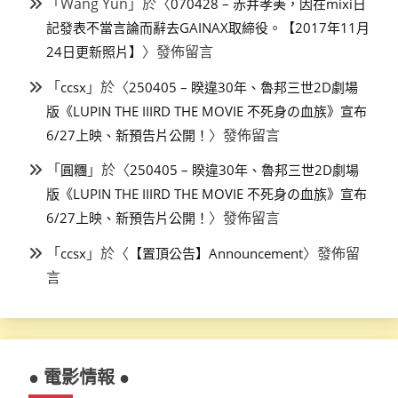
「
Wang Yun
」於〈
070428 – 赤井孝美，因在mixi日
記發表不當言論而辭去GAINAX取締役。【2017年11月
〉發佈留言
24日更新照片】
「
」於〈
ccsx
250405 – 睽違30年、魯邦三世2D劇場
版《LUPIN THE IIIRD THE MOVIE 不死身の血族》宣布
〉發佈留言
6/27上映、新預告片公開！
「
」於〈
圓糰
250405 – 睽違30年、魯邦三世2D劇場
版《LUPIN THE IIIRD THE MOVIE 不死身の血族》宣布
〉發佈留言
6/27上映、新預告片公開！
「
」於〈
〉發佈留
ccsx
【置頂公告】Announcement
言
● 電影情報 ●