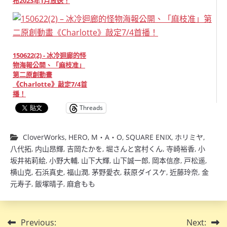
布2023年1月放送！
150622(2) - 冰冷迴廊的怪
物海報公開、「麻枝准」
第二原創動畫
《Charlotte》敲定7/4首
播！
Threads
CloverWorks
,
HERO
,
M・A・O
,
SQUARE ENIX
,
ホリミヤ
,
八代拓
,
内山昂輝
,
吉岡たかを
,
堀さんと宮村くん
,
寺崎裕香
,
小
坂井祐莉絵
,
小野大輔
,
山下大輝
,
山下誠一郎
,
岡本信彦
,
戸松遥
,
横山克
,
石浜真史
,
福山潤
,
茅野愛衣
,
萩原ダイスケ
,
近藤玲奈
,
金
元寿子
,
飯塚晴子
,
麻倉もも
文
Previous:
Next: