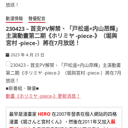
動漫情報
聲優配音
230423 – 首支PV解禁、「戸松遥×内山昂輝」
主演動畫第二期《ホリミヤ -piece-》（堀與
宮村 -piece-）將在7月放送！
2023 年 4 月 23 日
ccsx
■新番組．聲優■
動畫《ホリミヤ -piece-》更新消息！
最早是漫畫家
HERO
在2007年發表在個人網站的四格
漫畫《堀さんと宮村くん》，然後在2011年又加入
萩