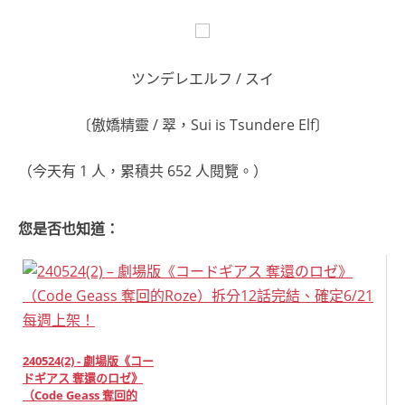
ツンデレエルフ / スイ
〔傲嬌精靈 / 翠，Sui is Tsundere Elf〕
（今天有 1 人，累積共 652 人閱覽。）
您是否也知道：
240524(2) - 劇場版《コー
ドギアス 奪還のロゼ》
（Code Geass 奪回的