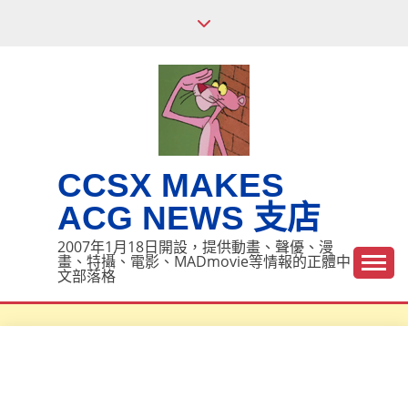
Skip
to
content
CCSX MAKES
ACG NEWS 支店
2007年1月18日開設，提供動畫、聲優、漫
畫、特攝、電影、MADmovie等情報的正體中
文部落格