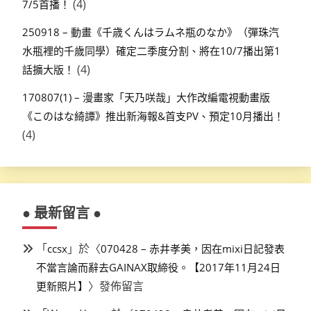
(4)
7/5首播！
250918 – 動畫《千歳くんはラムネ瓶のなか》（彈珠汽
水瓶裡的千歲同學）確定二季度分割、將在10/7播出第1
(4)
話擴大版！
170807(1) – 漫畫家「天乃咲哉」大作改編電視動畫版
《このはな綺譚》推出新海報&首支PV、預定10月播出！
(4)
● 最新留言 ●
「
」於〈
ccsx
070428 – 赤井孝美，因在mixi日記發表
不當言論而辭去GAINAX取締役。【2017年11月24日
〉發佈留言
更新照片】