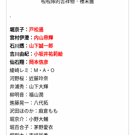
啦啦隊的吉祥物．禮未醬
.
堀京子：
戸松遥
宮村伊澄：
内山昂輝
石川透：
山下誠一郎
吉川由紀：
小坂井祐莉絵
仙石翔：
岡本信彦
綾崎レミ：M・A・O
河野桜：近藤玲奈
井浦秀：山下大輝
柳明音：福山潤
進藤晃一：八代拓
沢田ほのか：麻倉もも
堀京介：小野大輔
堀百合子：茅野愛衣