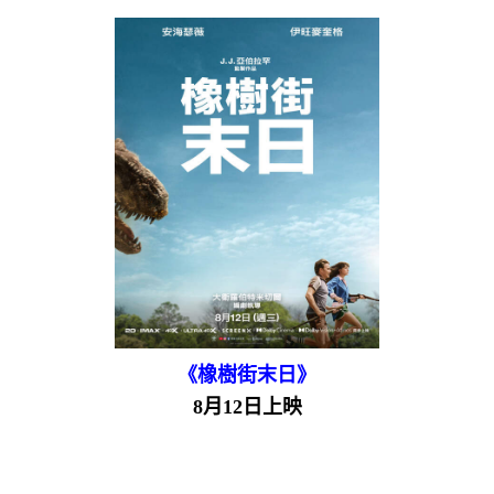
《橡樹街末日》
8月12日上映