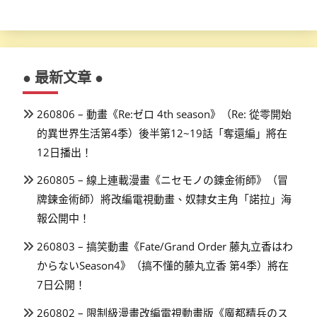
● 最新文章 ●
260806 – 動畫《Re:ゼロ 4th season》（Re: 從零開始
的異世界生活第4季）後半第12~19話「奪還編」將在
12日播出！
260805 – 線上連載漫畫《ニセモノの錬金術師》（冒
牌鍊金術師）將改編電視動畫、奴隸女主角「諾拉」海
報公開中！
260803 – 搞笑動畫《Fate/Grand Order 藤丸立香はわ
からないSeason4》（搞不懂的藤丸立香 第4季）將在
7日公開！
260802 – 限制級漫畫改編電視動畫版《魔都精兵のス