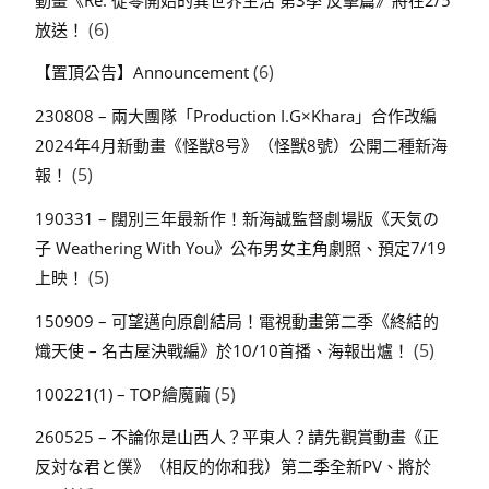
(6)
放送！
(6)
【置頂公告】Announcement
230808 – 兩大團隊「Production I.G×Khara」合作改編
2024年4月新動畫《怪獣8号》（怪獸8號）公開二種新海
(5)
報！
190331 – 闊別三年最新作！新海誠監督劇場版《天気の
子 Weathering With You》公布男女主角劇照、預定7/19
(5)
上映！
150909 – 可望邁向原創結局！電視動畫第二季《終結的
(5)
熾天使 – 名古屋決戰編》於10/10首播、海報出爐！
(5)
100221(1) – TOP繪魔繭
260525 – 不論你是山西人？平東人？請先觀賞動畫《正
反対な君と僕》（相反的你和我）第二季全新PV、將於