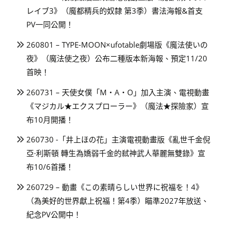
レイブ3》（魔都精兵的奴隸 第3季）書法海報&首支
PV一同公開！
260801 – TYPE-MOON×ufotable劇場版《魔法使いの
夜》（魔法使之夜）公布二種版本新海報、預定11/20
首映！
260731 – 天使女僕「M・A・O」加入主演、電視動畫
《マジカル★エクスプローラー》（魔法★探險家）宣
布10月開播！
260730 -「井上ほの花」主演電視動畫版《亂世千金倪
亞·利斯頓 轉生為嬌弱千金的弒神武人華麗無雙錄》宣
布10/6首播！
260729 – 動畫《この素晴らしい世界に祝福を！4》
（為美好的世界獻上祝福！第4季）瞄準2027年放送、
紀念PV公開中！