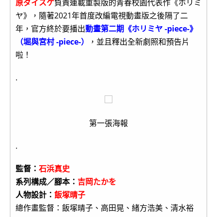
原ダイスケ
負責連載重製版的青春校園代表作《ホリミ
ヤ》，隨著2021年首度改編電視動畫版之後隔了二
年，官方終於要播出
動畫第二期《ホリミヤ -piece-》
（堀與宮村 -piece-）
，並且釋出全新劇照和預告片
啦！
.
第一張海報
.
監督：
石浜真史
系列構成／腳本：
吉岡たかを
人物設計：
飯塚晴子
總作畫監督：飯塚晴子、高田晃、緒方浩美、清水裕