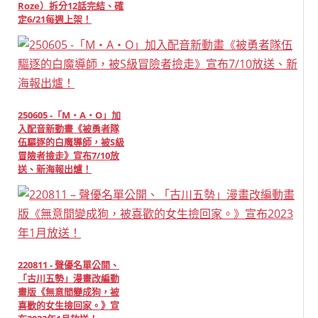
Roze）拆分12話完結、確
定6/21每週上架！
250605 -「M・A・O」加
入配音新動畫《被勇者隊
伍驅逐的白魔導師，被S級
冒險者撿走》宣布7/10放
送、新海報出爐！
220811 - 聲優名單公開、
「古川五勢」漫畫改編動
畫版《無意間變成狗，被
喜歡的女生撿回家。》宣