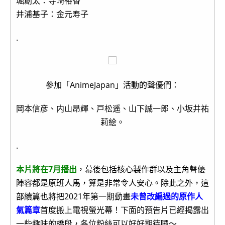
堀創太：寺崎裕香
井浦基子：金元寿子
.
參加「AnimeJapan」活動的聲優們：
岡本信彦、内山昂輝、戸松遥、山下誠一郎、小坂井祐
莉絵。
.
本片將在7月播出
，幕後包括核心製作群以及主角聲優
陣容都是原班人馬，算是非常令人安心。除此之外，這
部續篇也將把2021年第一期動畫
未曾改編過的原作人
氣篇章
首度搬上電視螢光幕！下面的預告片已經揭露出
一些趣味的橋段，各位粉絲可以好好期待囉～