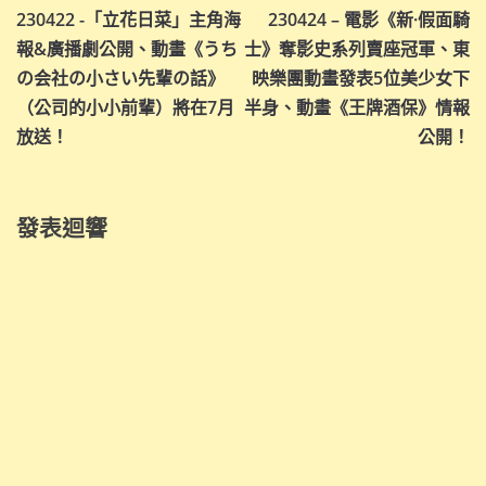
230422 -「立花日菜」主角海
230424 – 電影《新·假面騎
章
報&廣播劇公開、動畫《うち
士》奪影史系列賣座冠軍、東
導
の会社の小さい先輩の話》
映樂團動畫發表5位美少女下
（公司的小小前輩）將在7月
半身、動畫《王牌酒保》情報
覽
放送！
公開！
發表迴響