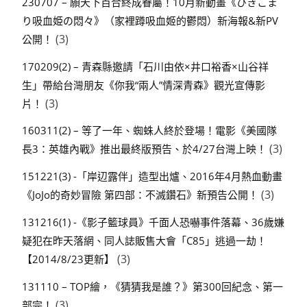
230707 – 願天下百合終成眷屬！10月新動畫《ひきこま
り吸血姫の悶々》（家裡蹲吸血姬的鬱悶）新海報&新PV
(3)
公開！
170209(2) – 青森縣邀請「石川由依×井口裕香×山谷祥
生」帶給台灣朋友《你我“兩人”情深青森》觀光宣傳影
(3)
片！
160311(2) – 等了一年、蜘蛛人終於登場！電影《美國隊
(3)
長3：英雄內戰》推出最終版預告、於4/27台灣上映！
151221(3) -「岸辺露伴」造型出爐、2016年4月熱血動畫
(3)
《JoJo的奇妙冒險 第四部：不滅鑽石》新預告公開！
131216(1) -《影子籃球員》千面人恐嚇事件落幕、36歲嫌
疑犯在昨天落網、同人誌販售大會「C85」逃過一劫！
(3)
【2014/8/23更新】
131110 – TOP繪，《猜猜我是誰？》第300回紀念、第一
(3)
部完！