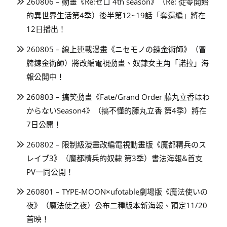
260806 – 動畫《Re:ゼロ 4th season》（Re: 從零開始
的異世界生活第4季）後半第12~19話「奪還編」將在
12日播出！
260805 – 線上連載漫畫《ニセモノの錬金術師》（冒
牌鍊金術師）將改編電視動畫、奴隸女主角「諾拉」海
報公開中！
260803 – 搞笑動畫《Fate/Grand Order 藤丸立香はわ
からないSeason4》（搞不懂的藤丸立香 第4季）將在
7日公開！
260802 – 限制級漫畫改編電視動畫版《魔都精兵のス
レイブ3》（魔都精兵的奴隸 第3季）書法海報&首支
PV一同公開！
260801 – TYPE-MOON×ufotable劇場版《魔法使いの
夜》（魔法使之夜）公布二種版本新海報、預定11/20
首映！