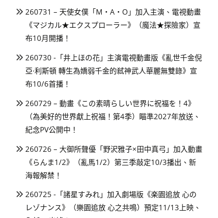
260731 – 天使女僕「M・A・O」加入主演、電視動畫
《マジカル★エクスプローラー》（魔法★探險家）宣
布10月開播！
260730 -「井上ほの花」主演電視動畫版《亂世千金倪
亞·利斯頓 轉生為嬌弱千金的弒神武人華麗無雙錄》宣
布10/6首播！
260729 – 動畫《この素晴らしい世界に祝福を！4》
（為美好的世界獻上祝福！第4季）瞄準2027年放送、
紀念PV公開中！
260726 – 大御所聲優「野沢雅子×田中真弓」加入動畫
《らんま1/2》（亂馬1/2）第三季敲定10/3播出、新
海報解禁！
260725 -「諸星すみれ」加入劇場版《楽園追放 心の
レゾナンス》（樂園追放 心之共鳴）預定11/13上映、