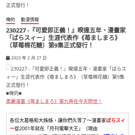
俺的
動漫情報
230227 -『可愛即正義！』暌違五年、漫畫家
「ばらスィー」生涯代表作《苺ましまろ》
（草莓棉花糖）第9集正式發行！
2023 年 2 月 27 日
ccsx
■俺的■
柔麗漫畫《苺ましまろ》第九卷在今天問世！
各位大葛格和大姊姊，讓你們久等了～漫畫家
ばらスィ
ー
從2001年就在「月刊電擊大王」（現由