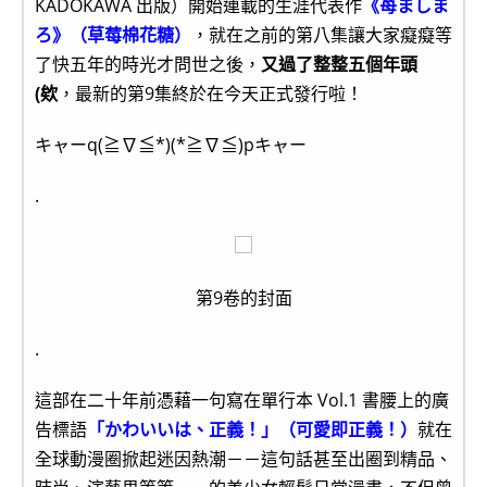
KADOKAWA 出版）開始連載的生涯代表作
《苺ましま
ろ》（草莓棉花糖）
，就在之前的第八集讓大家癡癡等
了快五年的時光才問世之後，
又過了整整五個年頭
(欸
，最新的第9集終於在今天正式發行啦！
キャーq(≧∇≦*)(*≧∇≦)pキャー
.
第9卷的封面
.
這部在二十年前憑藉一句寫在單行本 Vol.1 書腰上的廣
告標語
「かわいいは、正義！」（可愛即正義！）
就在
全球動漫圈掀起迷因熱潮－－這句話甚至出圈到精品、