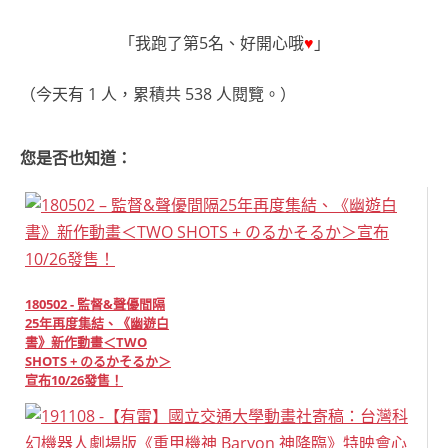
「我跑了第5名、好開心哦
♥
」
（今天有 1 人，累積共 538 人閱覽。）
您是否也知道：
180502 - 監督&聲優間隔
25年再度集結、《幽遊白
書》新作動畫＜TWO
SHOTS + のるかそるか＞
宣布10/26發售！