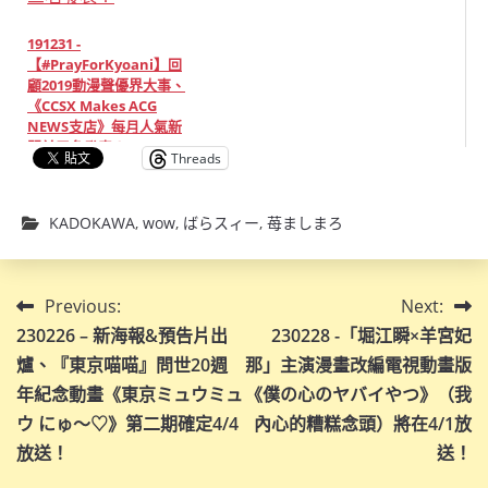
191231 -
【#PrayForKyoani】回
顧2019動漫聲優界大事、
《CCSX Makes ACG
NEWS支店》每月人氣新
聞前三名發表！
Threads
KADOKAWA
,
wow
,
ばらスィー
,
苺ましまろ
文
Previous:
Next:
230226 – 新海報&預告片出
230228 -「堀江瞬×羊宮妃
章
爐、『東京喵喵』問世20週
那」主演漫畫改編電視動畫版
導
年紀念動畫《東京ミュウミュ
《僕の心のヤバイやつ》（我
ウ にゅ～♡》第二期確定4/4
內心的糟糕念頭）將在4/1放
覽
放送！
送！