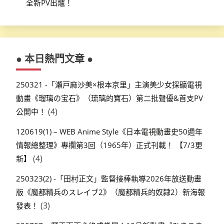
全新PV出爐！
● 本日熱門文章 ●
250321 -「瀬戸麻沙美×根本京里」主演美少女採礦電視
動畫《瑠璃の宝石》（琉璃的寶石）第二批聲優&首支PV
(4)
公開中！
120619(1) – WEB Anime Style《日本電視動畫史50週年
情報總整理》專欄第3回（1965年）正式刊載！ 【7/3更
(4)
新】
250323(2) -「田村正文」監督接棒執導2026年放送動畫
版《魔都精兵のスレイブ2》（魔都精兵的奴隸2）新海報
(3)
發表！