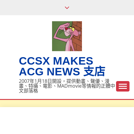
Skip
to
content
CCSX MAKES
ACG NEWS 支店
2007年1月18日開設，提供動畫、聲優、漫
畫、特攝、電影、MADmovie等情報的正體中
文部落格