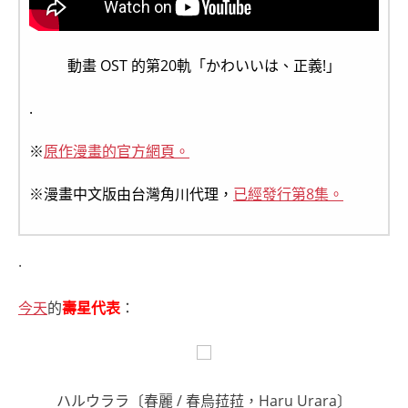
動畫 OST 的第20軌「かわいいは、正義!」
.
※
原作漫畫的官方網頁。
※漫畫中文版由台灣角川代理，
已經發行第8集。
.
今天
的
壽星代表
：
ハルウララ〔春麗 / 春烏菈菈，Haru Urara〕