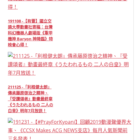
191108 -【有雷】國立交
通大學動畫社寄稿：台灣
科幻機器人劇場版《重甲
機神 Baryon 神降臨》特
映會心得！
211125 -「利根健太朗」
傳承藤原啓治之精神、
『受讚頌者』動畫最終章
《うたわれるもの 二人の
白皇》明年7月放送！