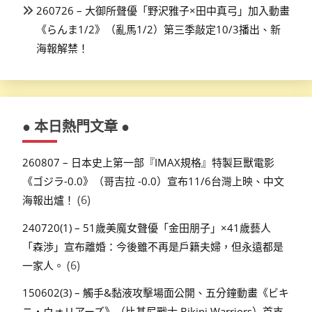
260726 – 大御所聲優「野沢雅子×田中真弓」加入動畫
《らんま1/2》（亂馬1/2）第三季敲定10/3播出、新
海報解禁！
● 本日熱門文章 ●
260807 – 日本史上第一部『IMAX規格』特製巨獸電影
《ゴジラ-0.0》（哥吉拉 -0.0）宣布11/6台灣上映、中文
(6)
海報出爐！
240720(1) – 51歲美魔女聲優「金田朋子」×41歲藝人
「森渉」宣布離婚：今後雖不再是戶籍夫婦，但永遠都是
(6)
一家人。
150602(3) – 觸手&黏液攻擊場面公開、五分鐘動畫《ビキ
ニ・ウォリアーズ》（比基尼戰士 Bikini Warriors）首支