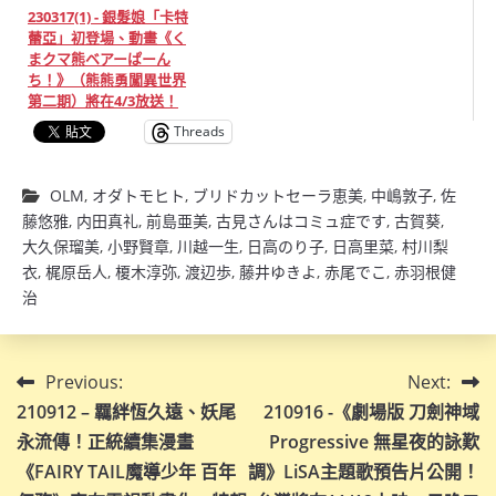
230317(1) - 銀髮娘「卡特
蕾亞」初登場、動畫《く
まクマ熊ベアーぱーん
ち！》（熊熊勇闖異世界
第二期）將在4/3放送！
Threads
OLM
,
オダトモヒト
,
ブリドカットセーラ恵美
,
中嶋敦子
,
佐
藤悠雅
,
内田真礼
,
前島亜美
,
古見さんはコミュ症です
,
古賀葵
,
大久保瑠美
,
小野賢章
,
川越一生
,
日高のり子
,
日高里菜
,
村川梨
衣
,
梶原岳人
,
榎木淳弥
,
渡辺歩
,
藤井ゆきよ
,
赤尾でこ
,
赤羽根健
治
文
Previous:
Next:
210912 – 羈絆恆久遠、妖尾
210916 -《劇場版 刀劍神域
章
永流傳！正統續集漫畫
Progressive 無星夜的詠歎
導
《FAIRY TAIL魔導少年 百年
調》LiSA主題歌預告片公開！