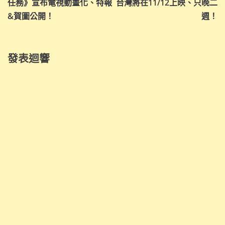
任務》宣布電視動畫化、特報
台灣將在11/12上映、只晚二
覽
&賀圖公開！
週！
發表迴響