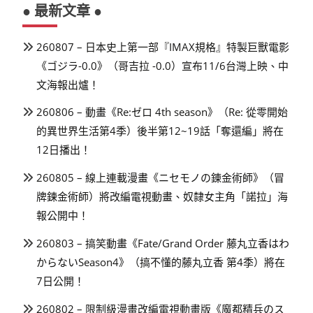
● 最新文章 ●
260807 – 日本史上第一部『IMAX規格』特製巨獸電影
《ゴジラ-0.0》（哥吉拉 -0.0）宣布11/6台灣上映、中
文海報出爐！
260806 – 動畫《Re:ゼロ 4th season》（Re: 從零開始
的異世界生活第4季）後半第12~19話「奪還編」將在
12日播出！
260805 – 線上連載漫畫《ニセモノの錬金術師》（冒
牌鍊金術師）將改編電視動畫、奴隸女主角「諾拉」海
報公開中！
260803 – 搞笑動畫《Fate/Grand Order 藤丸立香はわ
からないSeason4》（搞不懂的藤丸立香 第4季）將在
7日公開！
260802 – 限制級漫畫改編電視動畫版《魔都精兵のス