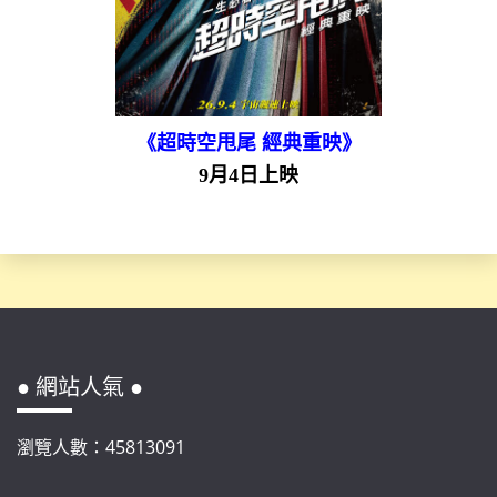
《超時空甩尾 經典重映》
9月4日上映
● 網站人氣 ●
瀏覽人數：45813091