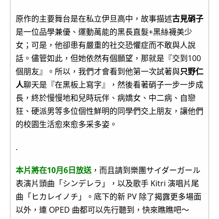
原作的主要舞台是在私立伊旦高中，故事描述
古見硝子
是一位品學兼優、運動萬能的黑長直髮+黑絲襪美少
女；可是，他卻患有嚴重的社交恐懼症而不敢與人說
話。儘管如此，但她依然有個願望，那就是『交到100
個朋友』。所以，我們才會看到他第一次試著與
只野仁
人
聊天是『在黑板上寫字』，然後看著硝子一步一步成
長，終於慢慢地和兒時玩伴、病嬌女、中二病、自戀
狂、硬派男等多位個性鮮明的同學們交上朋友，讓他們
的校園生活愈來愈多采多姿。
.
本片將在10月6日放送
，而且請到樂團サイダーガール
表演片頭曲「シンデレラ」，以及歌手 Kitri 演唱片尾
曲「ヒカレイノチ」。底下的新 PV 除了揭露更多場面
以外，連 OPED 曲都可以先行聽到，快來瞧瞧吧～