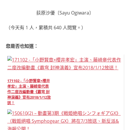
荻原沙優〔Sayu Ogiwara〕
（今天有 1 人，累積共 640 人閱覽。）
您是否也知道：
171102 -「小野賢章×櫻井
孝宏」主演、藤崎竜代表
作二度改編動畫《霸穹 封
神演義》宣布2018/1/12放
送！