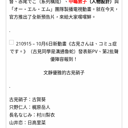
督、赤尾でこ（系列構成）、
中嶋敦子
（人物設計）
與
「オー・エル・エム」團隊製播電視動畫。就在今天，
官方推出了全新預告片，來給大家嚐嚐鮮。
.
文靜優雅的古見硝子
.
古見硝子：古賀葵
只野仁人：梶原岳人
長名なじみ：村川梨衣
山井恋：日高里菜