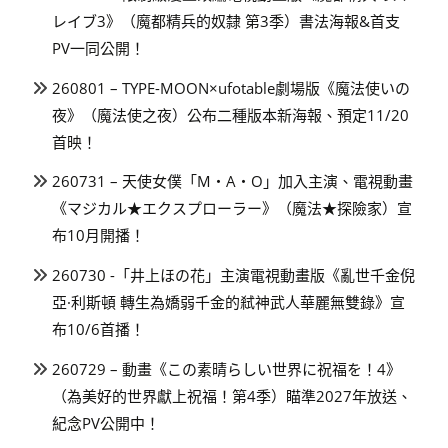
レイブ3》（魔都精兵的奴隸 第3季）書法海報&首支
PV一同公開！
260801 – TYPE-MOON×ufotable劇場版《魔法使いの
夜》（魔法使之夜）公布二種版本新海報、預定11/20
首映！
260731 – 天使女僕「M・A・O」加入主演、電視動畫
《マジカル★エクスプローラー》（魔法★探險家）宣
布10月開播！
260730 -「井上ほの花」主演電視動畫版《亂世千金倪
亞·利斯頓 轉生為嬌弱千金的弒神武人華麗無雙錄》宣
布10/6首播！
260729 – 動畫《この素晴らしい世界に祝福を！4》
（為美好的世界獻上祝福！第4季）瞄準2027年放送、
紀念PV公開中！