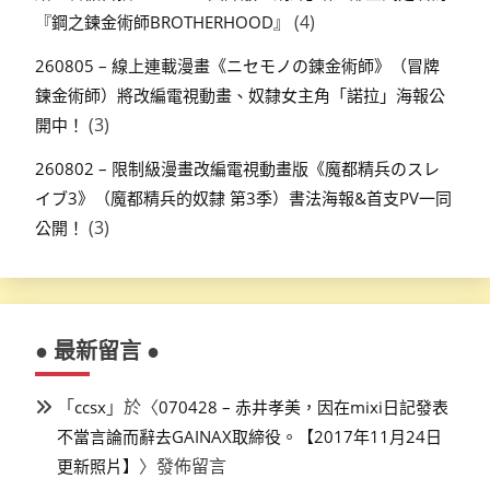
(4)
『鋼之鍊金術師BROTHERHOOD』
260805 – 線上連載漫畫《ニセモノの錬金術師》（冒牌
鍊金術師）將改編電視動畫、奴隸女主角「諾拉」海報公
(3)
開中！
260802 – 限制級漫畫改編電視動畫版《魔都精兵のスレ
イブ3》（魔都精兵的奴隸 第3季）書法海報&首支PV一同
(3)
公開！
● 最新留言 ●
「
」於〈
ccsx
070428 – 赤井孝美，因在mixi日記發表
不當言論而辭去GAINAX取締役。【2017年11月24日
〉發佈留言
更新照片】