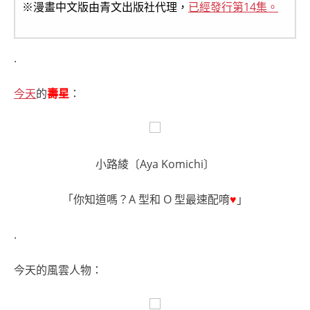
※漫畫中文版由青文出版社代理，
已經發行第14集。
.
今天
的
壽星
：
小路綾〔Aya Komichi〕
「你知道嗎？A 型和 O 型最速配唷
♥
」
.
今天的風雲人物：