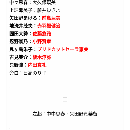
中々思春：大久保瑠美
上理卑美子：藤井ゆきよ
矢田野まける：
前島亜美
地洗井茂夫：
赤羽根健治
園田大勢：
佐藤悠雅
忍野裳乃：
小野賢章
鬼ヶ島朱子：
ブリドカットセーラ恵美
古見笑介：
榎木淳弥
只野瞳：
内田真礼
旁白：日高のり子
.
左起：中中思春、矢田野真華留
.