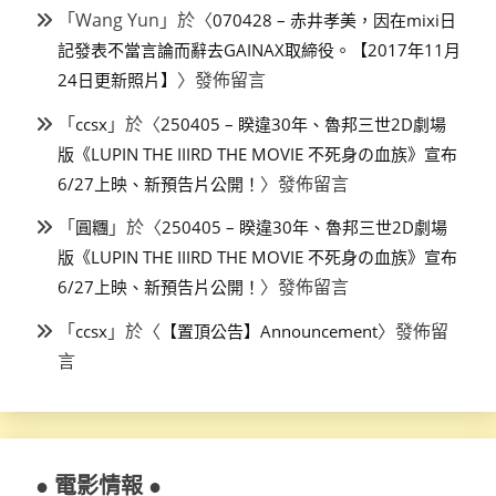
「
Wang Yun
」於〈
070428 – 赤井孝美，因在mixi日
記發表不當言論而辭去GAINAX取締役。【2017年11月
〉發佈留言
24日更新照片】
「
」於〈
ccsx
250405 – 睽違30年、魯邦三世2D劇場
版《LUPIN THE IIIRD THE MOVIE 不死身の血族》宣布
〉發佈留言
6/27上映、新預告片公開！
「
」於〈
圓糰
250405 – 睽違30年、魯邦三世2D劇場
版《LUPIN THE IIIRD THE MOVIE 不死身の血族》宣布
〉發佈留言
6/27上映、新預告片公開！
「
」於〈
〉發佈留
ccsx
【置頂公告】Announcement
言
● 電影情報 ●