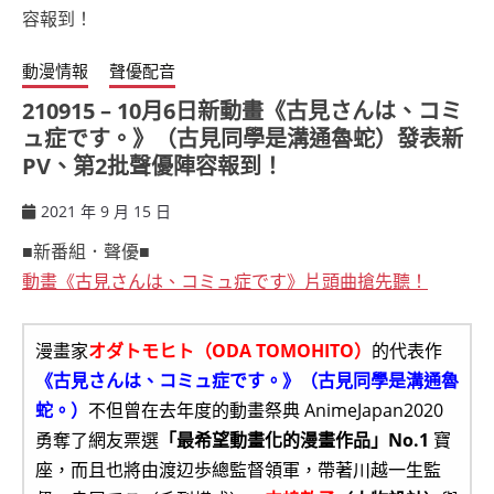
動漫情報
聲優配音
210915 – 10月6日新動畫《古見さんは、コミ
ュ症です。》（古見同學是溝通魯蛇）發表新
PV、第2批聲優陣容報到！
2021 年 9 月 15 日
ccsx
■新番組．聲優■
動畫《古見さんは、コミュ症です》片頭曲搶先聽！
漫畫家
オダトモヒト（ODA TOMOHITO）
的代表作
《古見さんは、コミュ症です。》（古見同學是溝通魯
蛇。）
不但曾在去年度的動畫祭典 AnimeJapan2020
勇奪了網友票選
「最希望動畫化的漫畫作品」No.1
寶
座，而且也將由渡辺歩總監督領軍，帶著川越一生監