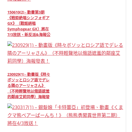
150610(2) - 動畫第3期
《戦姫絶唱シンフォギア
GX》（戰姬絕唱
Symphogear GX）將在
7/3放送、新反派&海報公
開！
230929(1) - 動畫版《時々
ボソッとロシア語でデレ
る隣のアーリャさん》
（不時輕聲地以俄語遮羞
的鄰座艾莉同學）海報發
表！