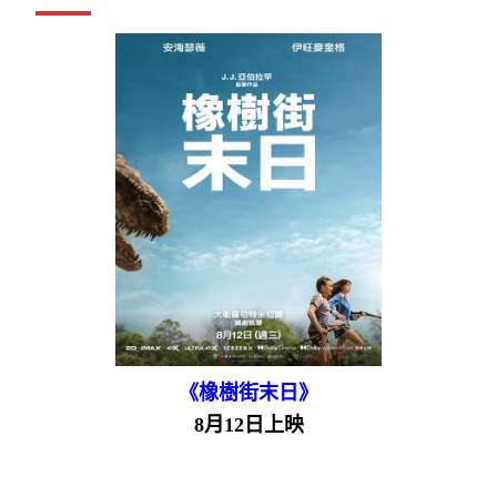
《橡樹街末日》
8月12日上映