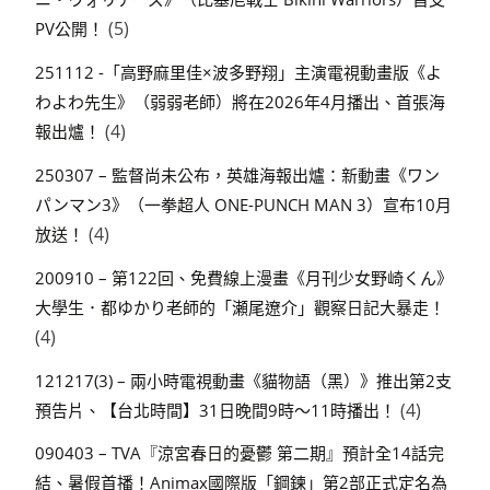
(5)
PV公開！
251112 -「高野麻里佳×波多野翔」主演電視動畫版《よ
わよわ先生》（弱弱老師）將在2026年4月播出、首張海
(4)
報出爐！
250307 – 監督尚未公布，英雄海報出爐：新動畫《ワン
パンマン3》（一拳超人 ONE-PUNCH MAN 3）宣布10月
(4)
放送！
200910 – 第122回、免費線上漫畫《月刊少女野崎くん》
大學生．都ゆかり老師的「瀬尾遼介」觀察日記大暴走！
(4)
121217(3) – 兩小時電視動畫《貓物語（黑）》推出第2支
(4)
預告片、【台北時間】31日晚間9時～11時播出！
090403 – TVA『涼宮春日的憂鬱 第二期』預計全14話完
結、暑假首播！Animax國際版「鋼鍊」第2部正式定名為