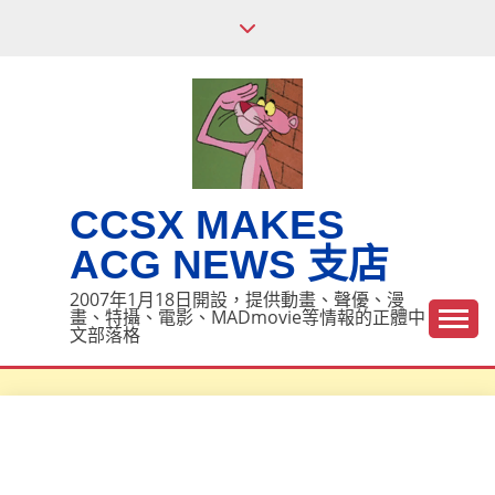
Skip
to
content
CCSX MAKES
ACG NEWS 支店
2007年1月18日開設，提供動畫、聲優、漫
畫、特攝、電影、MADmovie等情報的正體中
文部落格