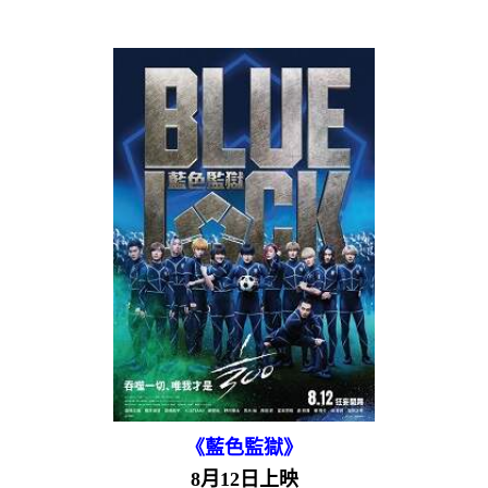
《藍色監獄》
8月12日上映