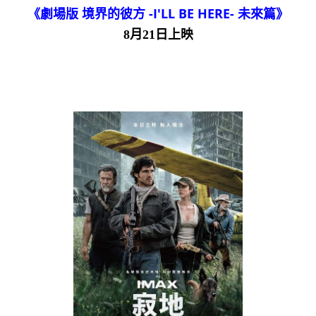
《劇場版 境界的彼方 -I'LL BE HERE- 未來篇》
8月21日上映