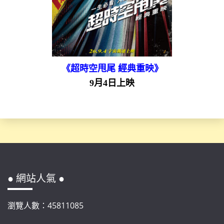
《超時空甩尾 經典重映》
9月4日上映
● 網站人氣 ●
瀏覽人數：45811085