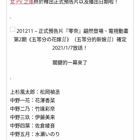
女 PV 之後
終於釋出正式預告片以及播出日期啦！
.
關鍵的一幕來了
.
上杉風太郎：松岡禎丞
中野一花：花澤香菜
中野二乃：竹達彩奈
中野三玖：伊藤美来
中野四葉：佐倉綾音
中野五月：水瀬いのり