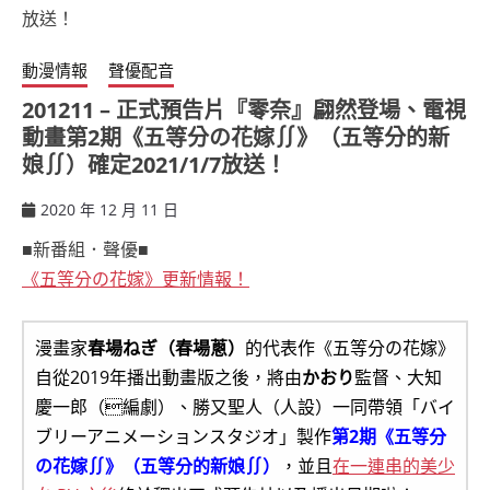
動漫情報
聲優配音
201211 – 正式預告片『零奈』翩然登場、電視
動畫第2期《五等分の花嫁∬》（五等分的新
娘∬）確定2021/1/7放送！
2020 年 12 月 11 日
ccsx
■新番組．聲優■
《五等分の花嫁》更新情報！
漫畫家
春場ねぎ（春場蔥）
的代表作《五等分の花嫁》
自從2019年播出動畫版之後，將由
かおり
監督、大知
慶一郎（編劇）、勝又聖人（人設）一同帶領「バイ
ブリーアニメーションスタジオ」製作
第2期《五等分
の花嫁∬》（五等分的新娘∬）
，並且
在一連串的美少