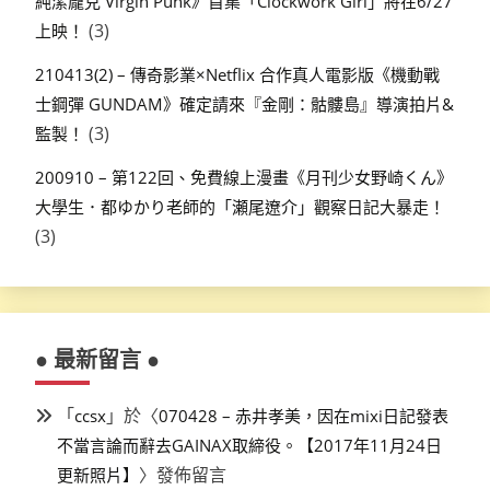
純潔龐克 Virgin Punk》首集「Clockwork Girl」將在6/27
(3)
上映！
210413(2) – 傳奇影業×Netflix 合作真人電影版《機動戰
士鋼彈 GUNDAM》確定請來『金剛：骷髏島』導演拍片&
(3)
監製！
200910 – 第122回、免費線上漫畫《月刊少女野崎くん》
大學生．都ゆかり老師的「瀬尾遼介」觀察日記大暴走！
(3)
● 最新留言 ●
「
」於〈
ccsx
070428 – 赤井孝美，因在mixi日記發表
不當言論而辭去GAINAX取締役。【2017年11月24日
〉發佈留言
更新照片】