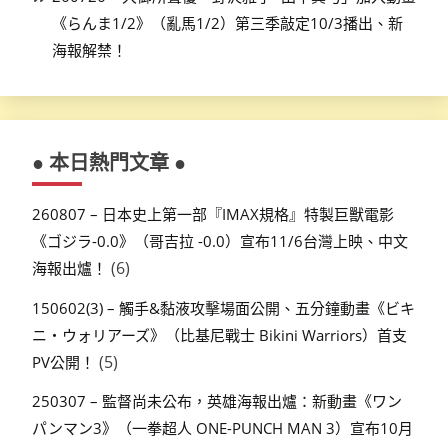
《らんま1/2》（亂馬1/2）第三季敲定10/3播出、新
海報解禁！
● 本日熱門文章 ●
260807 – 日本史上第一部『IMAX規格』特製巨獸電影
《ゴジラ-0.0》（哥吉拉 -0.0）宣布11/6台灣上映、中文
(6)
海報出爐！
150602(3) – 觸手&黏液攻擊場面公開、五分鐘動畫《ビキ
ニ・ウォリアーズ》（比基尼戰士 Bikini Warriors）首支
(5)
PV公開！
250307 – 監督尚未公布，英雄海報出爐：新動畫《ワン
パンマン3》（一拳超人 ONE-PUNCH MAN 3）宣布10月