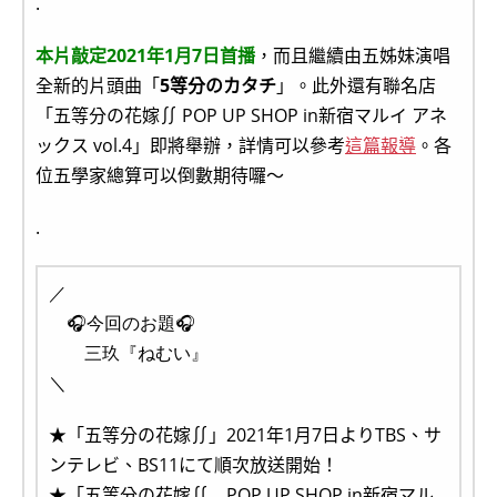
.
本片敲定2021年1月7日首播
，而且繼續由五姊妹演唱
全新的片頭曲「
5等分のカタチ
」。此外還有聯名店
「五等分の花嫁∬ POP UP SHOP in新宿マルイ アネ
ックス vol.4」即將舉辦，詳情可以參考
這篇報導
。各
位五學家總算可以倒數期待囉～
.
／
🎧今回のお題🎧
三玖『ねむい』
＼
★「五等分の花嫁∬」2021年1月7日よりTBS、サ
ンテレビ、BS11にて順次放送開始！
★「五等分の花嫁∬ POP UP SHOP in新宿マル