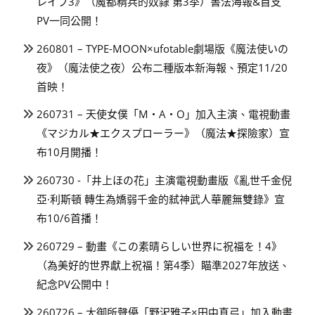
レイブ3》（魔都精兵的奴隸 第3季）書法海報&首支
PV一同公開！
260801 – TYPE-MOON×ufotable劇場版《魔法使いの
夜》（魔法使之夜）公布二種版本新海報、預定11/20
首映！
260731 – 天使女僕「M・A・O」加入主演、電視動畫
《マジカル★エクスプローラー》（魔法★探險家）宣
布10月開播！
260730 -「井上ほの花」主演電視動畫版《亂世千金倪
亞·利斯頓 轉生為嬌弱千金的弒神武人華麗無雙錄》宣
布10/6首播！
260729 – 動畫《この素晴らしい世界に祝福を！4》
（為美好的世界獻上祝福！第4季）瞄準2027年放送、
紀念PV公開中！
260726 – 大御所聲優「野沢雅子×田中真弓」加入動畫