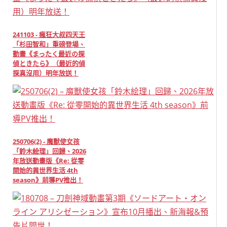
241103 - 瘋狂大叔四天王
「杉田智和」重磅登場、
動畫《まったく最近の探
偵ときたら》（最近的偵
探真沒用）明年放送！
250706(2) - 魔獸使女孩
「鈴木絵理」回歸、2026
年放送動畫版《Re: 從零
開始的異世界生活 4th
season》前導PV推出！