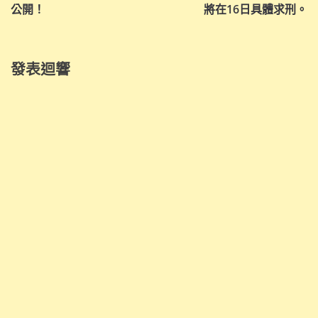
覽
公開！
將在16日具體求刑。
發表迴響