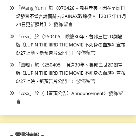
「
Wang Yun
」於〈
070428 – 赤井孝美，因在mixi日
記發表不當言論而辭去GAINAX取締役。【2017年11月
〉發佈留言
24日更新照片】
「
」於〈
ccsx
250405 – 睽違30年、魯邦三世2D劇場
版《LUPIN THE IIIRD THE MOVIE 不死身の血族》宣布
〉發佈留言
6/27上映、新預告片公開！
「
」於〈
圓糰
250405 – 睽違30年、魯邦三世2D劇場
版《LUPIN THE IIIRD THE MOVIE 不死身の血族》宣布
〉發佈留言
6/27上映、新預告片公開！
「
」於〈
〉發佈留
ccsx
【置頂公告】Announcement
言
● 電影情報 ●