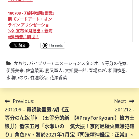
180708 - 刀劍神域動畫第3
期《ソードアート・オン
ライン アリシゼーショ
ン》宣布10月播出、新海
報&預告片問世！
Threads
かおり
,
バイブリーアニメーションスタジオ
,
五等分の花嫁
,
伊藤美来
,
佐倉綾音
,
勝又聖人
,
大知慶一郎
,
春場ねぎ
,
松岡禎丞
,
水瀬いのり
,
竹達彩奈
,
花澤香菜
文
Previous:
Next:
201209 – 電視動畫第2期《五
201212 -
章
等分の花嫁∬》（五等分的新
【#PrayForKyoani】檢方士
導
娘∬）發表五月「水瀬いの
氣大振！京阿尼縱火案嫌犯確
り」角色PV、將於2021年1月
定『司法精神鑑定：正常』、