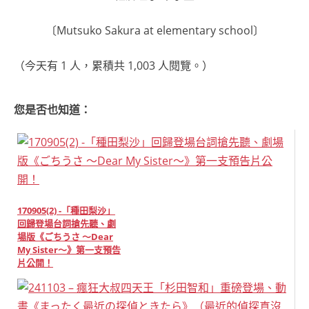
〔Mutsuko Sakura at elementary school〕
（今天有 1 人，累積共 1,003 人閱覽。）
您是否也知道：
170905(2) -「種田梨沙」
回歸登場台詞搶先聽、劇
場版《ごちうさ ～Dear
My Sister～》第一支預告
片公開！