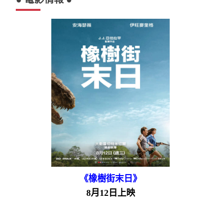
《橡樹街末日》
8月12日上映