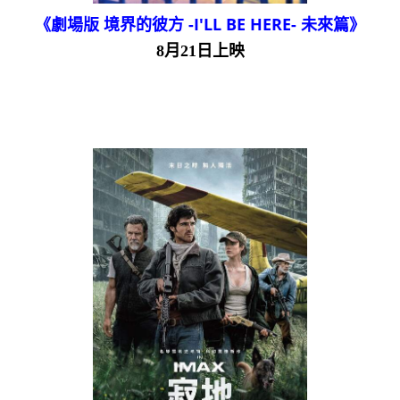
《劇場版 境界的彼方 -I'LL BE HERE- 未來篇》
8月21日上映