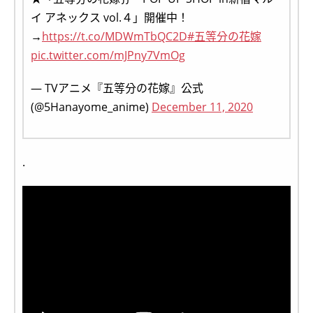
イ アネックス vol.４」開催中！
→
https://t.co/MDWmTbQC2D
#五等分の花嫁
pic.twitter.com/mJPny7VmOg
— TVアニメ『五等分の花嫁』公式
(@5Hanayome_anime)
December 11, 2020
.