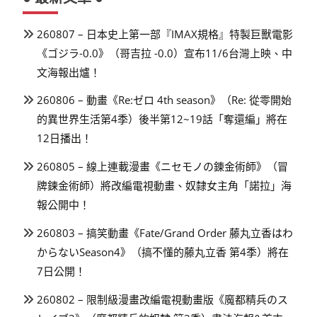
260807 – 日本史上第一部『IMAX規格』特製巨獸電影
《ゴジラ-0.0》（哥吉拉 -0.0）宣布11/6台灣上映、中
文海報出爐！
260806 – 動畫《Re:ゼロ 4th season》（Re: 從零開始
的異世界生活第4季）後半第12~19話「奪還編」將在
12日播出！
260805 – 線上連載漫畫《ニセモノの錬金術師》（冒
牌鍊金術師）將改編電視動畫、奴隸女主角「諾拉」海
報公開中！
260803 – 搞笑動畫《Fate/Grand Order 藤丸立香はわ
からないSeason4》（搞不懂的藤丸立香 第4季）將在
7日公開！
260802 – 限制級漫畫改編電視動畫版《魔都精兵のス