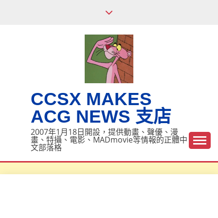
Skip
to
content
CCSX MAKES
ACG NEWS 支店
2007年1月18日開設，提供動畫、聲優、漫
畫、特攝、電影、MADmovie等情報的正體中
文部落格