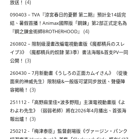
(4)
放送！
090403 – TVA『涼宮春日的憂鬱 第二期』預計全14話完
結、暑假首播！Animax國際版「鋼鍊」第2部正式定名為
(4)
『鋼之鍊金術師BROTHERHOOD』
260802 – 限制級漫畫改編電視動畫版《魔都精兵のスレ
イブ3》（魔都精兵的奴隸 第3季）書法海報&首支PV一同
(3)
公開！
260430 – 7月新動畫《うしろの正面カムイさん》（從後
面來的神威先生）限制級&一般版可望同步放送、聲優陣
(3)
容揭曉！
251112 -「高野麻里佳×波多野翔」主演電視動畫版《よ
わよわ先生》（弱弱老師）將在2026年4月播出、首張海
(3)
報出爐！
250212 -「梅津泰臣」監督劇場版《ヴァージン・パンク