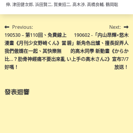
伸
,
津田健次郎
,
浜田賢二
,
賀東招二
,
高木渉
,
高橋良輔
,
鶴岡聡
文
Previous:
Next:
190530 – 第110回、免費線上
190602 -「内山昂輝×悠木
章
漫畫《月刊少女野崎くん》當
碧」新角色出爐、擅長捉弄人
導
我們傲嬌在一起、其快樂無
的高木同學 新動畫《からか
比…？肋骨神經痛不要出來亂
い上手の高木さん2》宣布7/7
覽
好嗎！
放送！
發表迴響