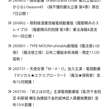
260803 – 搞笑動畫《Fate/Grand Order 藤丸立香はわ
からないSeason4》（搞不懂的藤丸立香 第4季）將在
7日公開！
260802 – 限制級漫畫改編電視動畫版《魔都精兵のス
レイブ3》（魔都精兵的奴隸 第3季）書法海報&首支
PV一同公開！
260801 – TYPE-MOON×ufotable劇場版《魔法使いの
夜》（魔法使之夜）公布二種版本新海報、預定11/20
首映！
260731 – 天使女僕「M・A・O」加入主演、電視動畫
《マジカル★エクスプローラー》（魔法★探險家）宣
布10月開播！
260730 -「井上ほの花」主演電視動畫版《亂世千金倪
亞·利斯頓 轉生為嬌弱千金的弒神武人華麗無雙錄》宣
布10/6首播！