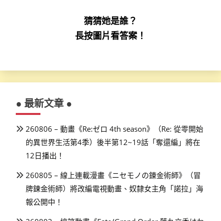
猜猜她是誰？
長按圖片看答案！
● 最新文章 ●
260806 – 動畫《Re:ゼロ 4th season》（Re: 從零開始
的異世界生活第4季）後半第12~19話「奪還編」將在
12日播出！
260805 – 線上連載漫畫《ニセモノの錬金術師》（冒
牌鍊金術師）將改編電視動畫、奴隸女主角「諾拉」海
報公開中！