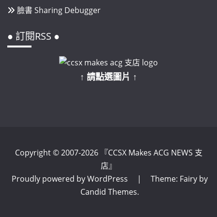
臉書 Sharing Debugger
● 訂閱RSS ●
↑ 請點選圖片 ↑
Copyright © 2007-2026 『CCSX Makes ACG NEWS 支
店』
Proudly powered by WordPress
|
Theme: Fairy by
Candid Themes
.