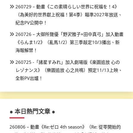
260729 – 動畫《この素晴らしい世界に祝福を！4》
（為美好的世界獻上祝福！第4季）瞄準2027年放送、
紀念PV公開中！
260726 – 大御所聲優「野沢雅子×田中真弓」加入動畫
《らんま1/2》（亂馬1/2）第三季敲定10/3播出、新
海報解禁！
260725 -「諸星すみれ」加入劇場版《楽園追放 心の
レゾナンス》（樂園追放 心之共鳴）預定11/13上映、
全新PV出爐！
● 本日熱門文章 ●
260806 – 動畫《Re:ゼロ 4th season》（Re: 從零開始的