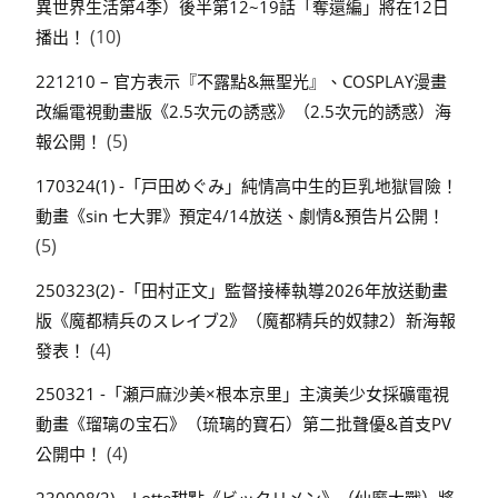
異世界生活第4季）後半第12~19話「奪還編」將在12日
(10)
播出！
221210 – 官方表示『不露點&無聖光』、COSPLAY漫畫
改編電視動畫版《2.5次元の誘惑》（2.5次元的誘惑）海
(5)
報公開！
170324(1) -「戸田めぐみ」純情高中生的巨乳地獄冒險！
動畫《sin 七大罪》預定4/14放送、劇情&預告片公開！
(5)
250323(2) -「田村正文」監督接棒執導2026年放送動畫
版《魔都精兵のスレイブ2》（魔都精兵的奴隸2）新海報
(4)
發表！
250321 -「瀬戸麻沙美×根本京里」主演美少女採礦電視
動畫《瑠璃の宝石》（琉璃的寶石）第二批聲優&首支PV
(4)
公開中！