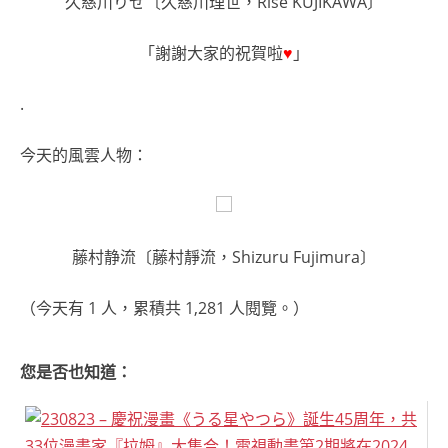
久慈川りせ〔久慈川理世，Rise KUJIKAWA〕
「謝謝大家的祝賀啦
♥
」
.
今天的風雲人物：
藤村静流〔藤村靜流，Shizuru Fujimura〕
（今天有 1 人，累積共 1,281 人閱覽。）
您是否也知道：