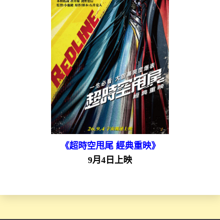
《超時空甩尾 經典重映》
9月4日上映