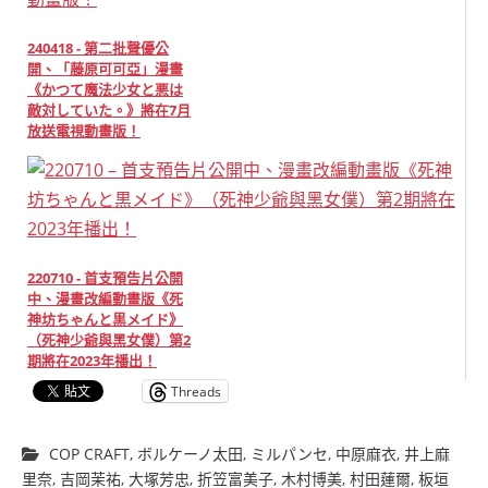
240418 - 第二批聲優公
開、「藤原可可亞」漫畫
《かつて魔法少女と悪は
敵対していた。》將在7月
放送電視動畫版！
220710 - 首支預告片公開
中、漫畫改編動畫版《死
神坊ちゃんと黒メイド》
（死神少爺與黑女僕）第2
期將在2023年播出！
Threads
COP CRAFT
,
ボルケーノ太田
,
ミルパンセ
,
中原麻衣
,
井上麻
里奈
,
吉岡茉祐
,
大塚芳忠
,
折笠富美子
,
木村博美
,
村田蓮爾
,
板垣