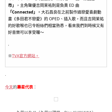
市」
，主角聲優吉岡茉祐則是負責 ED 曲
「Connected」
。大石昌良在之前製作過戀愛喜劇動
畫《多田君不戀愛》的 OPED、插入歌，而且吉岡茉祐
的好歌喉也已令粉絲們相當熟悉，看來我們到時候又有
好音樂可以享受囉～
.
※
TVA官方網站。
.
今天
的
壽星代表
：