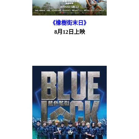
《橡樹街末日》
8月12日上映