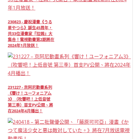
230823 - 慶祝漫畫《うる
星やつら》誕生45周年，
共33位漫畫家『拉姆』大
集合！電視動畫第2期將在
2024年1月放送！
231227 - 京阿尼動畫系列
《響け！ユーフォニアム
3》（吹響吧！上低音號
第三季）首支PV公開、將
在2024年4月播出！