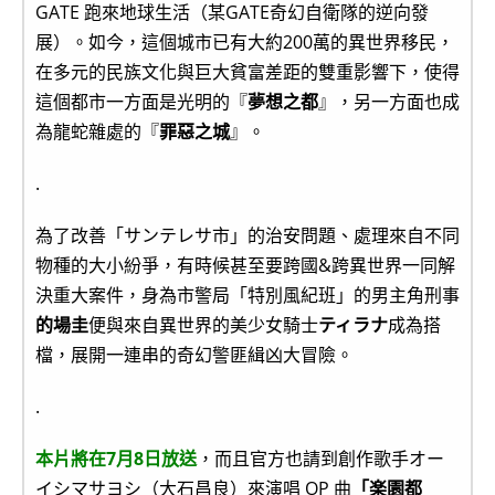
GATE 跑來地球生活（某GATE奇幻自衛隊的逆向發
展）。如今，這個城市已有大約200萬的異世界移民，
在多元的民族文化與巨大貧富差距的雙重影響下，使得
這個都市一方面是光明的『
夢想之都
』，另一方面也成
為龍蛇雜處的『
罪惡之城
』。
.
為了改善「サンテレサ市」的治安問題、處理來自不同
物種的大小紛爭，有時候甚至要跨國&跨異世界一同解
決重大案件，身為市警局「特別風紀班」的男主角刑事
的場圭
便與來自異世界的美少女騎士
ティラナ
成為搭
檔，展開一連串的奇幻警匪緝凶大冒險。
.
本片將在7月8日放送
，而且官方也請到創作歌手オー
イシマサヨシ（大石昌良）來演唱 OP 曲
「楽園都