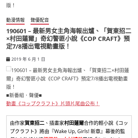
動漫情報
聲優配音
190601 – 最新男女主角海報出爐、「賀東招二
×村田蓮爾」奇幻警匪小說《COP CRAFT》預
定7/8播出電視動畫版！
2019 年 6 月 1 日
ccsx
■新番組．聲優■
動畫《コップクラフト》片頭片尾曲公布！
由作家
賀東招二
、插畫家
村田蓮爾
合作的輕小說《コッ
プクラフト》將由『Wake Up, Girls! 新章』幕後的監