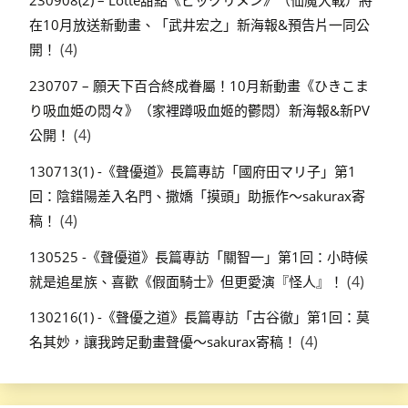
230908(2) – Lotte甜點《ビックリメン》（仙魔大戰）將
在10月放送新動畫、「武井宏之」新海報&預告片一同公
(4)
開！
230707 – 願天下百合終成眷屬！10月新動畫《ひきこま
り吸血姫の悶々》（家裡蹲吸血姬的鬱悶）新海報&新PV
(4)
公開！
130713(1) -《聲優道》長篇專訪「國府田マリ子」第1
回：陰錯陽差入名門、撒嬌「摸頭」助振作～sakurax寄
(4)
稿！
130525 -《聲優道》長篇專訪「關智一」第1回：小時候
(4)
就是追星族、喜歡《假面騎士》但更愛演『怪人』！
130216(1) -《聲優之道》長篇專訪「古谷徹」第1回：莫
(4)
名其妙，讓我跨足動畫聲優～sakurax寄稿！