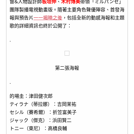
督&人物設計師
板垣伸
、
木村博美
帶領「ミルパンセ」
團隊製播電視動畫版。隨著主要角色聲優陣容、首發海
報與預告片
一一揭曉之後
，包括全新的動感海報和主題
歌的詳細資訊也終於公開了：
.
第二張海報
.
的場圭：津田健次郎
ティラナ（蒂拉娜）：吉岡茉祐
セシル（賽希爾）：折笠富美子
ジャック（傑克）：浜田賢二
トニー（東尼）：高橋良輔