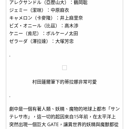
アレクサンドル（亞歷山大）：鶴岡聡
ジェミー（潔咪）：中原麻衣
キャメロン（卡麥隆）：井上麻里奈
ビズ・オニール（比茲）：高木渉
ケニー（肯尼）：ボルケーノ太田
ゼラーダ（澤拉達）：大塚芳忠
.
村田蓮爾筆下的蒂拉娜非常可愛
.
劇中是一個有著人類、妖精、魔物的地球上都市「サン
テレサ市」，這一切的起因來自15年前，在太平洋上
突然出現一個巨大 GATE，讓異世界的妖精與魔獸都從