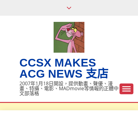
Skip
to
content
CCSX MAKES
ACG NEWS 支店
2007年1月18日開設，提供動畫、聲優、漫
畫、特攝、電影、MADmovie等情報的正體中
文部落格