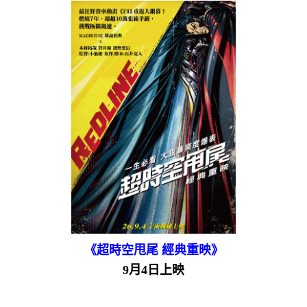
《超時空甩尾 經典重映》
9月4日上映