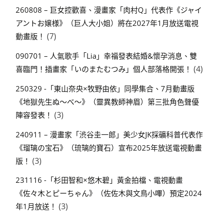
260808 – 巨女控歡喜、漫畫家「肉村Q」代表作《ジャイ
アントお嬢様》（巨人大小姐）將在2027年1月放送電視
(7)
動畫版！
090701 – 人氣歌手「Lia」幸福發表結婚&懷孕消息、雙
(4)
喜臨門！插畫家「いのまたむつみ」個人部落格開張！
250329 -「東山奈央×牧野由依」同學集合、7月動畫版
《地獄先生ぬ～べ～》（靈異教師神眉）第三批角色聲優
(3)
陣容發表！
240911 – 漫畫家「渋谷圭一郎」美少女JK採礦科普代表作
《瑠璃の宝石》（琉璃的寶石）宣布2025年放送電視動畫
(3)
版！
231116 -「杉田智和×悠木碧」黃金拍檔、電視動畫
《佐々木とピーちゃん》（佐佐木與文鳥小嗶）預定2024
(3)
年1月放送！