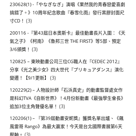
230628(1) -「やなぎなぎ」演唱《果然我的青春戀愛喜劇
搞錯了。》10周年紀念歌曲『春雪化雨』發行黑膠封面尺
(3)
寸CD！
200116 -『第43屆日本奧斯卡』最佳動畫長片入圍：《天
氣之子》《柯南》《魯邦三世 THE FIRST》等5部、預定
(3)
3/6頒獎！
120825 – 東映動畫公司三位CG職人在『CEDEC 2012』
分享《光之美少女》四大世代『プリキュアダンス』演化
(3)
變遷！【9/1更新】
120229(2) – 人物設計師「石浜真史」的動畫監督處女作
是科幻TVA《自新世界》！4月份新動畫《最強學生會長》
(3)
追加3位主角聲優名單！
120206(1) – 『第39屆動畫安妮獎』獲獎名單出爐、《飆
風雷哥 Rango》為最大贏家！今天是台北國際書展第6天
(3)
壓軸。