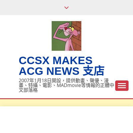
Skip
to
content
CCSX MAKES
ACG NEWS 支店
2007年1月18日開設，提供動畫、聲優、漫
畫、特攝、電影、MADmovie等情報的正體中
文部落格