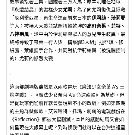
故事緊接著上集，圍繞著三方人馬：原本沉睡在地球
『永遠結晶』的謎樣少女
尤莉
；為了向尤莉復仇且拯救
「厄利垂亞星」再生命運而前來日本的
伊莉絲、琦莉耶
等人；被捲入大戰並試圖扭轉乾坤的
高町奈葉、菲特、
八神疾風
。途中由於伊莉絲與眾人的意見產生歧異，最
終將導致了奈葉一行人與「構築體3人組」迪亞琪、修
緹露、萊維攜手合作，共同對抗伊莉絲與（被洗腦控制
的）尤莉的慘烈大戰……
.
這兩部劇場版雖然是以兩款電玩《魔法少女奈葉 A’s 王
牌空戰》、《魔法少女奈葉 A’s 命運齒輪》為基礎，但
是從玩家們從前作就會發現到不小的改編，例如第四期
的主角群薇薇歐、艾茵哈特、托瑪、莉莉的電玩戲份在
《Reflection》都被大幅刪減。本片的感動結局又會如
何呈現在大銀幕上呢？到時候我們就可以在台灣這裡盡