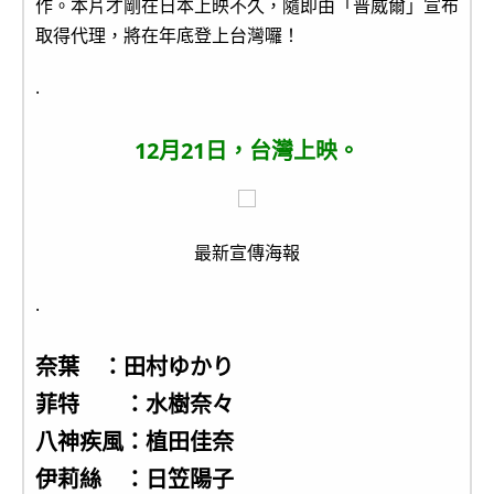
作。本片才剛在日本上映不久，隨即由「普威爾」宣布
取得代理，將在年底登上台灣囉！
.
12月21日，台灣上映。
最新宣傳海報
.
奈葉 ：田村ゆかり
菲特 ：水樹奈々
八神疾風：植田佳奈
伊莉絲 ：日笠陽子