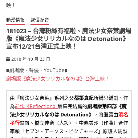
動漫情報
聲優配音
181023 – 台灣粉絲有福啦、魔法少女奈葉劇場
版《魔法少女リリカルなのは Detonation》
宣布12/21台灣正式上映！
2018 年 10 月 23 日
ccsx
■劇場版．聲優．YouTube■
劇場版《魔法少女リリカルなのは》台灣上映！
由『魔法少女奈葉』系列之父
都築真紀
所構思編劇、作
為
前作《Reflection》
續集完結篇的
劇場版第四部《魔
法少女リリカルなのは Detonation》
，將繼續由
浜名
孝行
監督、橋立佳奈（人設）、中條美沙（作曲）合作
率領「セブン・アークス・ピクチャーズ」原班人馬製