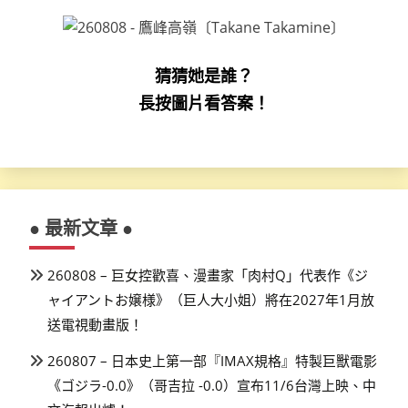
猜猜她是誰？
長按圖片看答案！
● 最新文章 ●
260808 – 巨女控歡喜、漫畫家「肉村Q」代表作《ジ
ャイアントお嬢様》（巨人大小姐）將在2027年1月放
送電視動畫版！
260807 – 日本史上第一部『IMAX規格』特製巨獸電影
《ゴジラ-0.0》（哥吉拉 -0.0）宣布11/6台灣上映、中