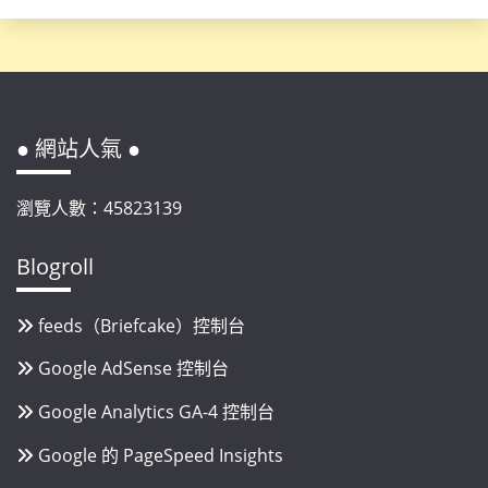
● 網站人氣 ●
瀏覽人數：45823139
Blogroll
feeds（Briefcake）控制台
Google AdSense 控制台
Google Analytics GA-4 控制台
Google 的 PageSpeed Insights