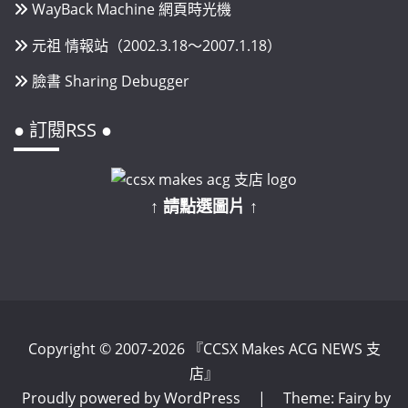
WayBack Machine 網頁時光機
元祖 情報站（2002.3.18～2007.1.18）
臉書 Sharing Debugger
● 訂閱RSS ●
↑ 請點選圖片 ↑
Copyright © 2007-2026 『CCSX Makes ACG NEWS 支
店』
Proudly powered by WordPress
|
Theme: Fairy by