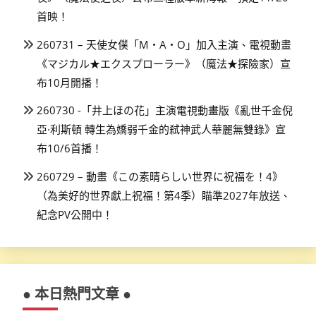
首映！
260731 – 天使女僕「M・A・O」加入主演、電視動畫
《マジカル★エクスプローラー》（魔法★探險家）宣
布10月開播！
260730 -「井上ほの花」主演電視動畫版《亂世千金倪
亞·利斯頓 轉生為嬌弱千金的弒神武人華麗無雙錄》宣
布10/6首播！
260729 – 動畫《この素晴らしい世界に祝福を！4》
（為美好的世界獻上祝福！第4季）瞄準2027年放送、
紀念PV公開中！
● 本日熱門文章 ●