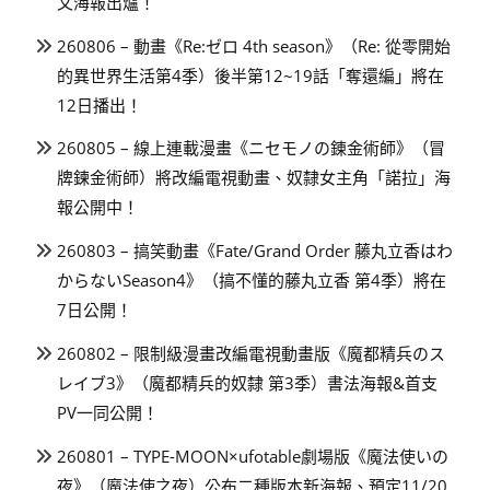
文海報出爐！
260806 – 動畫《Re:ゼロ 4th season》（Re: 從零開始
的異世界生活第4季）後半第12~19話「奪還編」將在
12日播出！
260805 – 線上連載漫畫《ニセモノの錬金術師》（冒
牌鍊金術師）將改編電視動畫、奴隸女主角「諾拉」海
報公開中！
260803 – 搞笑動畫《Fate/Grand Order 藤丸立香はわ
からないSeason4》（搞不懂的藤丸立香 第4季）將在
7日公開！
260802 – 限制級漫畫改編電視動畫版《魔都精兵のス
レイブ3》（魔都精兵的奴隸 第3季）書法海報&首支
PV一同公開！
260801 – TYPE-MOON×ufotable劇場版《魔法使いの
夜》（魔法使之夜）公布二種版本新海報、預定11/20