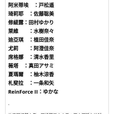
阿米蒂埃 ：戸松遥
琦莉耶 ：佐藤聡美
修緹露：田村ゆかり
萊維 ：水樹奈々
迪亞琪 ：植田佳奈
尤莉 ：阿澄佳奈
席格娜 ：清水香里
薇塔 ：真田アサミ
夏瑪爾 ：柚木涼香
札斐拉 ：一条和矢
ReinForce II：ゆかな
.