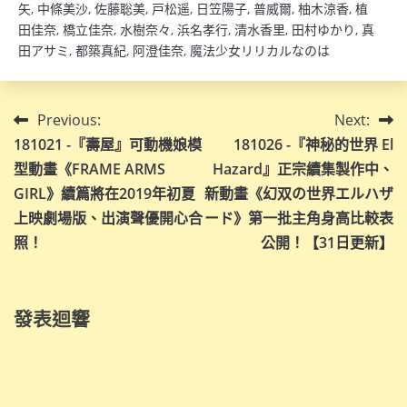
矢
,
中條美沙
,
佐藤聡美
,
戸松遥
,
日笠陽子
,
普威爾
,
柚木涼香
,
植
田佳奈
,
橋立佳奈
,
水樹奈々
,
浜名孝行
,
清水香里
,
田村ゆかり
,
真
田アサミ
,
都築真紀
,
阿澄佳奈
,
魔法少女リリカルなのは
文
Previous:
Next:
181021 -『壽屋』可動機娘模
181026 -『神秘的世界 El
章
型動畫《FRAME ARMS
Hazard』正宗續集製作中、
導
GIRL》續篇將在2019年初夏
新動畫《幻双の世界エルハザ
上映劇場版、出演聲優開心合
ード》第一批主角身高比較表
覽
照！
公開！【31日更新】
發表迴響