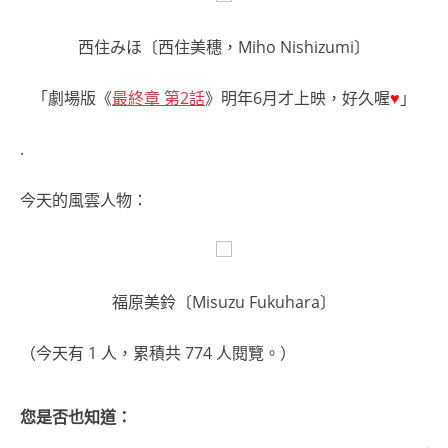
西住みほ〔西住美穗，Miho Nishizumi〕
「劇場版《
最終章 第2話
》明年6月才上映，好久喔
♥
」
.
今天的風雲人物：
福原美鈴〔Misuzu Fukuhara〕
（今天有 1 人，累積共 774 人閱覽。）
您是否也知道：