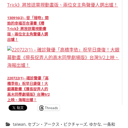
130916(2) - 從「接吻」開
始的幸福百合漫畫《櫻
Trick》將放送電視動畫
版、兩位女主角聲優人選
出爐！
220722(1) - 確診聲優「高
橋李依」祝早日康復！大
銀幕動畫《擅長捉弄人的
高木同學劇場版》台灣9/2
上映、海報出爐！
Threads
taiwan
,
セブン・アークス・ピクチャーズ
,
ゆかな
,
一条和