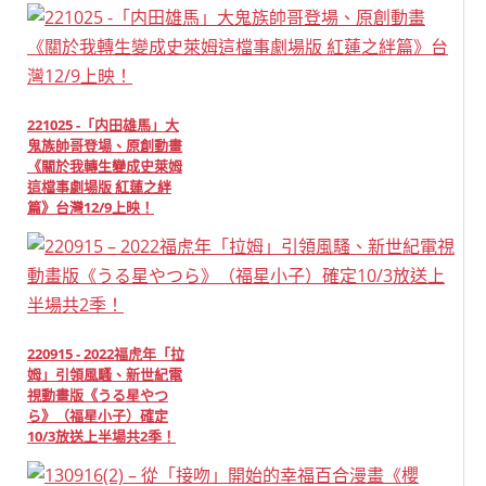
221025 -「内田雄馬」大
鬼族帥哥登場、原創動畫
《關於我轉生變成史萊姆
這檔事劇場版 紅蓮之絆
篇》台灣12/9上映！
220915 - 2022福虎年「拉
姆」引領風騷、新世紀電
視動畫版《うる星やつ
ら》（福星小子）確定
10/3放送上半場共2季！