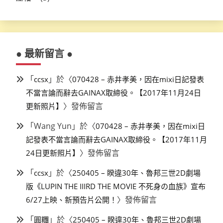
● 最新留言 ●
「
」於〈
ccsx
070428 – 赤井孝美，因在mixi日記發表
不當言論而辭去GAINAX取締役。【2017年11月24日
〉發佈留言
更新照片】
「
Wang Yun
」於〈
070428 – 赤井孝美，因在mixi日
記發表不當言論而辭去GAINAX取締役。【2017年11月
〉發佈留言
24日更新照片】
「
」於〈
ccsx
250405 – 睽違30年、魯邦三世2D劇場
版《LUPIN THE IIIRD THE MOVIE 不死身の血族》宣布
〉發佈留言
6/27上映、新預告片公開！
「
」於〈
圓糰
250405 – 睽違30年、魯邦三世2D劇場