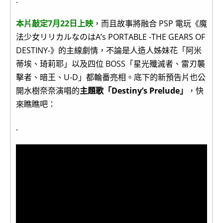
本片敲定7月22日上映
，而且故事將融合 PSP 電玩《魔
法少女リリカルなのはA’s PORTABLE -THE GEARS OF
DESTINY-》的主線劇情，不論是人造人姊妹花「阿米
蒂埃、琦莉耶」以及四位 BOSS「星光殲滅者、雷刃襲
擊者、暗王、U-D」都輪番亮相。底下的新預告片也公
開水樹奈奈演唱的
主題歌「Destiny’s Prelude」
，快
來瞧瞧吧：
.