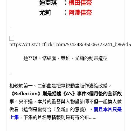
迪亞琪 ：
植田佳奈
尤莉 ：
阿澄佳奈
.
迪亞琪、修緹露、萊維、尤莉的動畫造型
.
相較於第一、二部曲是把電視動畫版作濃縮改編，
《Reflection》則是描述《A’s》事件3個月後的全新故
事
。只不過，本片的監督與人物設計師不但一起換人做
做看（這倒是蠻符合『全新』的意義），
而且本片只是
上集
，下集的片名等情報則是有待公布……
.