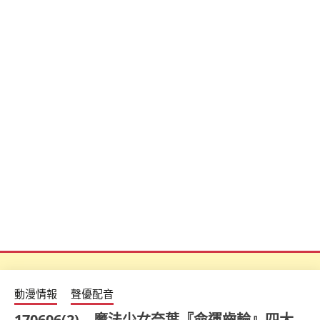
動漫情報
聲優配音
170606(2) – 魔法少女奈葉『命運齒輪』四大