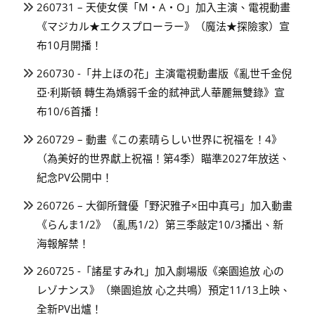
260731 – 天使女僕「M・A・O」加入主演、電視動畫
《マジカル★エクスプローラー》（魔法★探險家）宣
布10月開播！
260730 -「井上ほの花」主演電視動畫版《亂世千金倪
亞·利斯頓 轉生為嬌弱千金的弒神武人華麗無雙錄》宣
布10/6首播！
260729 – 動畫《この素晴らしい世界に祝福を！4》
（為美好的世界獻上祝福！第4季）瞄準2027年放送、
紀念PV公開中！
260726 – 大御所聲優「野沢雅子×田中真弓」加入動畫
《らんま1/2》（亂馬1/2）第三季敲定10/3播出、新
海報解禁！
260725 -「諸星すみれ」加入劇場版《楽園追放 心の
レゾナンス》（樂園追放 心之共鳴）預定11/13上映、
全新PV出爐！