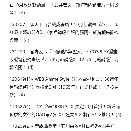
在10月放送新動畫、「武井宏之」新海報&預告片一同公
(4)
開！
230707 – 願天下百合終成眷屬！10月新動畫《ひきこま
り吸血姫の悶々》（家裡蹲吸血姬的鬱悶）新海報&新PV
(4)
公開！
221210 – 官方表示『不露點&無聖光』、COSPLAY漫畫
改編電視動畫版《2.5次元の誘惑》（2.5次元的誘惑）海
(4)
報公開！
120619(1) – WEB Anime Style《日本電視動畫史50週年
情報總整理》專欄第3回（1965年）正式刊載！ 【7/3更
(4)
新】
110627(4) – TVA《WORKING’!!》預定10月首播！新增兩
(4)
位原創女神的OAD第2彈《幸運女神》將在9/22推出！
170209(2) – 青森縣邀請「石川由依×井口裕香×山谷祥