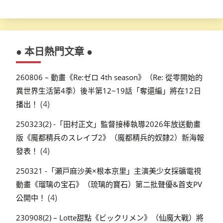
● 本日熱門文章 ●
260806 – 動畫《Re:ゼロ 4th season》（Re: 從零開始的
異世界生活第4季）後半第12~19話「奪還編」將在12日
(4)
播出！
250323(2) -「田村正文」監督接棒執導2026年放送動畫
版《魔都精兵のスレイブ2》（魔都精兵的奴隸2）新海報
(4)
發表！
250321 -「瀬戸麻沙美×根本京里」主演美少女採礦電視
動畫《瑠璃の宝石》（琉璃的寶石）第二批聲優&首支PV
(4)
公開中！
230908(2) – Lotte甜點《ビックリメン》（仙魔大戰）將