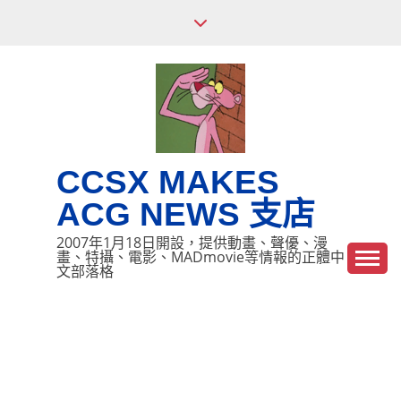
Skip
to
content
CCSX MAKES
ACG NEWS 支店
2007年1月18日開設，提供動畫、聲優、漫
畫、特攝、電影、MADmovie等情報的正體中
文部落格