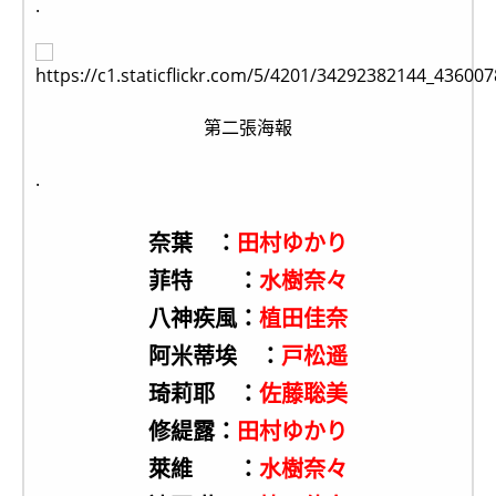
.
第二張海報
.
奈葉 ：
田村ゆかり
菲特 ：
水樹奈々
八神疾風：
植田佳奈
阿米蒂埃 ：
戸松遥
琦莉耶 ：
佐藤聡美
修緹露：
田村ゆかり
萊維 ：
水樹奈々