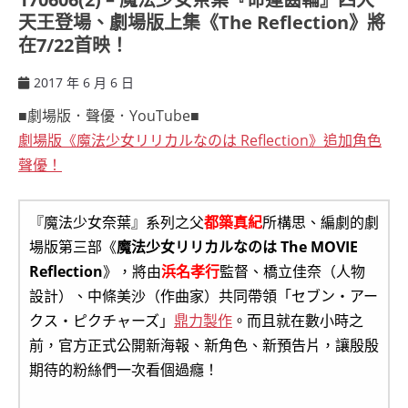
天王登場、劇場版上集《The Reflection》將
在7/22首映！
2017 年 6 月 6 日
ccsx
■劇場版．聲優．YouTube■
劇場版《魔法少女リリカルなのは Reflection》追加角色
聲優！
『魔法少女奈葉』系列之父
都築真紀
所構思、編劇的劇
場版第三部《
魔法少女リリカルなのは The MOVIE
Reflection
》，將由
浜名孝行
監督、橋立佳奈（人物
設計）、中條美沙（作曲家）共同帶領「セブン・アー
クス・ピクチャーズ」
鼎力製作
。而且就在數小時之
前，官方正式公開新海報、新角色、新預告片，讓殷殷
期待的粉絲們一次看個過癮！