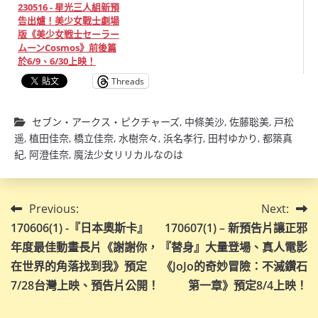
230516 - 星光三人組新預
告出爐！美少女戰士劇場
版《美少女戦士セーラー
ムーンCosmos》前後篇
於6/9、6/30上映！
Threads
セブン・アークス・ピクチャーズ
,
中條美沙
,
佐藤聡美
,
戸松
遥
,
植田佳奈
,
橋立佳奈
,
水樹奈々
,
浜名孝行
,
田村ゆかり
,
都築真
紀
,
阿澄佳奈
,
魔法少女リリカルなのは
文
Previous:
Next:
170606(1) -『日本奧斯卡』
170607(1) – 新預告片讓正邪
章
年度最佳動畫長片《謝謝你，
『替身』大量登場、真人電影
導
在世界的角落找到我》預定
《JoJo的奇妙冒險：不滅鑽石
7/28台灣上映、預告片公開！
第一章》預定8/4上映！
覽