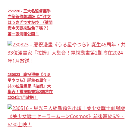
251226 - 三大名監督攜手
完全新作劇場版《ご注文
はうさぎですか?》（請問
您今天要來點兔子嗎？）
第一張海報公開！
230823 - 慶祝漫畫《うる
星やつら》誕生45周年，
共33位漫畫家『拉姆』大
集合！電視動畫第2期將在
2024年1月放送！