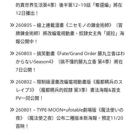
的異世界生活第4季）後半第12~19話「奪還編」將在
12日播出！
260805 – 線上連載漫畫《ニセモノの錬金術師》（冒
牌鍊金術師）將改編電視動畫、奴隸女主角「諾拉」海
報公開中！
260803 – 搞笑動畫《Fate/Grand Order 藤丸立香はわ
からないSeason4》（搞不懂的藤丸立香 第4季）將在
7日公開！
260802 – 限制級漫畫改編電視動畫版《魔都精兵のス
レイブ3》（魔都精兵的奴隸 第3季）書法海報&首支
PV一同公開！
260801 – TYPE-MOON×ufotable劇場版《魔法使いの
夜》（魔法使之夜）公布二種版本新海報、預定11/20
首映！