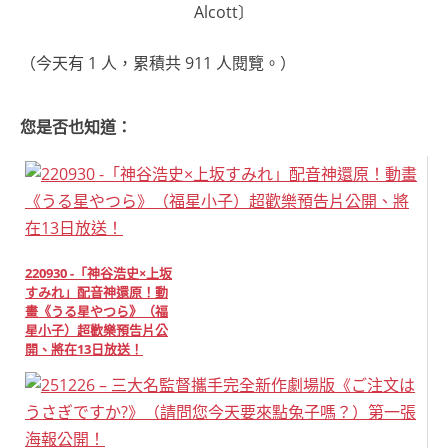
Alcott〕
（今天有 1 人，累積共 911 人閱覽。）
您是否也知道：
220930 -「神谷浩史×上坂
すみれ」配音神還原！動
畫《うる星やつら》（福
星小子）超歡樂預告片公
開、將在13日放送！