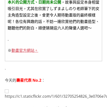
本片的公開方式、日期尚未公開
，故事與設定本身相當
吸引目光，尤其在欣賞了しずまよしのり老師筆下的女
主角造型設定之後，會更令人期待動畫版的最終模樣
呢！各位有興趣的話，不妨一邊欣賞他們的動畫造型、
聽聽他們的對白，順便猜猜這六人的聲優人選吧～
.
※
動畫官方網站。
.
今天的
壽星代表 No.2
：