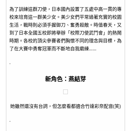
為了訓練這群刀使，日本國內設置了五處中高一貫的專
校來培育這一群美少女。美少女們平常過著充實的校園
生活，戰時則必須手握御刀、奮勇殺敵。時值春天，又
到了日本全國五校即將舉辦「校際刀使武鬥會」的熱鬧
時期。各校的頂尖參賽者們胸懷不同的理念與目標，為
了在大賽中勇奪冠軍而不斷地自我磨練……
.
新角色：燕結芽
她雖然還沒有台詞，但怎麼看都適合竹達彩奈配音(笑)
.