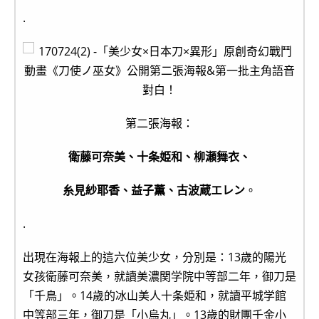
.
第二張海報：
衛藤可奈美、十条姫和、柳瀬舞衣、
糸見紗耶香、益子薫、古波蔵エレン
。
.
出現在海報上的這六位美少女，分別是：13歲的陽光
女孩衛藤可奈美，就讀美濃関学院中等部二年，御刀是
「千鳥」。14歲的冰山美人十条姫和，就讀平城学館
中等部三年，御刀是「小烏丸」。13歲的財團千金小