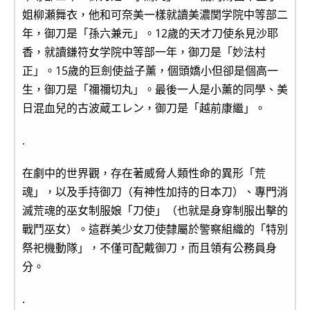
姐柳瀬舞衣，他和可奈美一樣就讀美濃関学院中等部二
年，御刀是「孫六兼元」。12歲的天才刀使糸見沙耶
香，就讀鎌符女学院中等部一年，御刀是「妙法村
正」。15歲的巨劍使益子薰，個頭嬌小但卻是個高一
生，御刀是「禰禰切丸」。最後一人是小薰的同學、美
日混血兒的古波蔵エレン，御刀是「越前康繼」。
.
在劇中的世界觀，存在著威脅人類性命的異形「荒
魂」，以及手持御刀（有神性加持的日本刀）、專門消
滅荒魂的巫女制服娘「刀使」（也就是身穿制服出擊的
戰鬥巫女）。這群美少女刀使隸屬於警察組織的「特別
祭祀機動隊」，不僅可配戴御刀，而且領有公務員身
分。
.