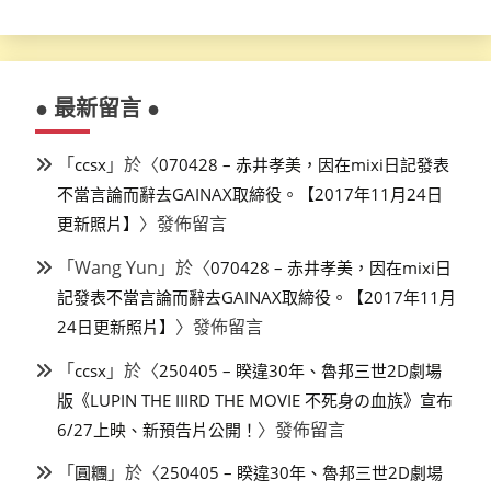
● 最新留言 ●
「
」於〈
ccsx
070428 – 赤井孝美，因在mixi日記發表
不當言論而辭去GAINAX取締役。【2017年11月24日
〉發佈留言
更新照片】
「
Wang Yun
」於〈
070428 – 赤井孝美，因在mixi日
記發表不當言論而辭去GAINAX取締役。【2017年11月
〉發佈留言
24日更新照片】
「
」於〈
ccsx
250405 – 睽違30年、魯邦三世2D劇場
版《LUPIN THE IIIRD THE MOVIE 不死身の血族》宣布
〉發佈留言
6/27上映、新預告片公開！
「
」於〈
圓糰
250405 – 睽違30年、魯邦三世2D劇場