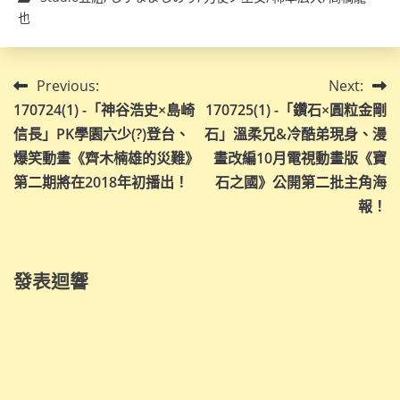
也
文
Previous:
Next:
170724(1) -「神谷浩史×島崎
170725(1) -「鑽石×圓粒金剛
章
信長」PK學園六少(?)登台、
石」溫柔兄&冷酷弟現身、漫
導
爆笑動畫《齊木楠雄的災難》
畫改編10月電視動畫版《寶
第二期將在2018年初播出！
石之國》公開第二批主角海
覽
報！
發表迴響