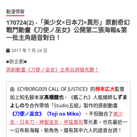
動漫情報
170724(2) -「美少女×日本刀×異形」原創奇幻
戰鬥動畫《刀使ノ巫女》公開第二張海報&第
一批主角語音對白！
2017 年 7 月 24 日
ccsx
■新企劃■
原創動畫《刀使ノ巫女》主角台詞搶先聽！
由《CYBORG009 CALL OF JUSTICE》的
柿本広大
監督
加上知名腳本家
髙橋龍也
、《艦これ》人氣繪師
しずま
よしのり
合作帶領「Studio五組」製作的原創動畫
《刀使ノ巫女》（Toji no Miko）
，不但融合了
美少
女、日本刀、神聖巫女、兇猛異形
等元素，也在最近一
一公布新海報、新角色，還有其中六人的語音台詞！