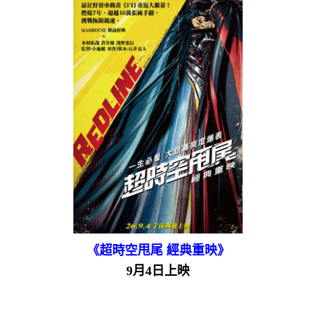
《超時空甩尾 經典重映》
9月4日上映