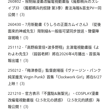
260802 – 限制級漫畫改編電視動畫版《魔都精兵のスレ
イブ3》（魔都精兵的奴隸 第3季）書法海報&首支PV一同
(3)
公開！
260430 – 7月新動畫《うしろの正面カムイさん》（從後
面來的神威先生）限制級&一般版可望同步放送、聲優陣
(3)
容揭曉！
251112 -「高野麻里佳×波多野翔」主演電視動畫版《よ
わよわ先生》（弱弱老師）將在2026年4月播出、首張海
(3)
報出爐！
250212 -「梅津泰臣」監督劇場版《ヴァージン・パンク
純潔龐克 Virgin Punk》首集「Clockwork Girl」將在6/27
(3)
上映！
221210 – 官方表示『不露點&無聖光』、COSPLAY漫畫
改編電視動畫版《2.5次元の誘惑》（2.5次元的誘惑）海
(3)
報公開！