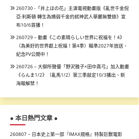
260730 -「井上ほの花」主演電視動畫版《亂世千金倪
亞·利斯頓 轉生為嬌弱千金的弒神武人華麗無雙錄》宣
布10/6首播！
260729 – 動畫《この素晴らしい世界に祝福を！4》
（為美好的世界獻上祝福！第4季）瞄準2027年放送、
紀念PV公開中！
260726 – 大御所聲優「野沢雅子×田中真弓」加入動畫
《らんま1/2》（亂馬1/2）第三季敲定10/3播出、新
海報解禁！
● 本日熱門文章 ●
260807 – 日本史上第一部『IMAX規格』特製巨獸電影