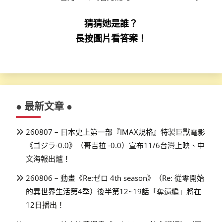
猜猜她是誰？
長按圖片看答案！
● 最新文章 ●
260807 – 日本史上第一部『IMAX規格』特製巨獸電影
《ゴジラ-0.0》（哥吉拉 -0.0）宣布11/6台灣上映、中
文海報出爐！
260806 – 動畫《Re:ゼロ 4th season》（Re: 從零開始
的異世界生活第4季）後半第12~19話「奪還編」將在
12日播出！