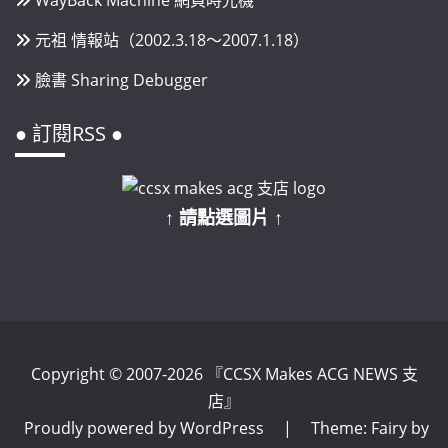
WayBack Machine 網頁時光機
元祖 情報站（2002.3.18～2007.1.18）
臉書 Sharing Debugger
● 訂閱RSS ●
↑ 請點選圖片 ↑
Copyright © 2007-2026 『CCSX Makes ACG NEWS 支
店』
Proudly powered by WordPress
|
Theme: Fairy by