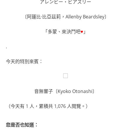
アレンビー・ビアズリー
〔阿蓮比·比亞茲莉，Allenby Beardsley〕
「多蒙、來決鬥吧
♥
」
.
今天的特別來賓：
音無響子〔Kyoko Otonashi〕
（今天有 1 人，累積共 1,076 人閱覽。）
您是否也知道：