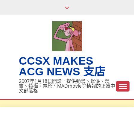
Skip
to
content
CCSX MAKES
ACG NEWS 支店
2007年1月18日開設，提供動畫、聲優、漫
畫、特攝、電影、MADmovie等情報的正體中
文部落格