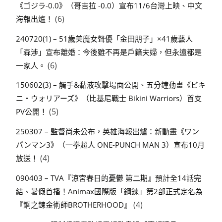
《ゴジラ-0.0》（哥吉拉 -0.0）宣布11/6台灣上映、中文
(6)
海報出爐！
240720(1) – 51歲美魔女聲優「金田朋子」×41歲藝人
「森渉」宣布離婚：今後雖不再是戶籍夫婦，但永遠都是
(6)
一家人。
150602(3) – 觸手&黏液攻擊場面公開、五分鐘動畫《ビキ
ニ・ウォリアーズ》（比基尼戰士 Bikini Warriors）首支
(5)
PV公開！
250307 – 監督尚未公布，英雄海報出爐：新動畫《ワン
パンマン3》（一拳超人 ONE-PUNCH MAN 3）宣布10月
(4)
放送！
090403 – TVA『涼宮春日的憂鬱 第二期』預計全14話完
結、暑假首播！Animax國際版「鋼鍊」第2部正式定名為
(4)
『鋼之鍊金術師BROTHERHOOD』