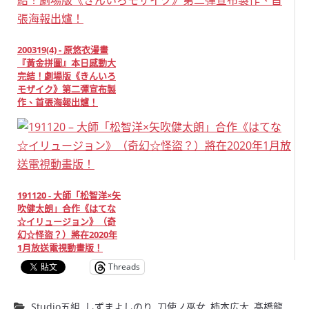
200319(4) - 原悠衣漫畫
『黃金拼圖』本日感動大
完結！劇場版《きんいろ
モザイク》第二彈宣布製
作、首張海報出爐！
191120 - 大師「松智洋×矢
吹健太朗」合作《はてな
☆イリュージョン》（奇
幻☆怪盜？）將在2020年
1月放送電視動畫版！
Threads
Studio五組
,
しずまよしのり
,
刀使ノ巫女
,
柿本広大
,
髙橋龍