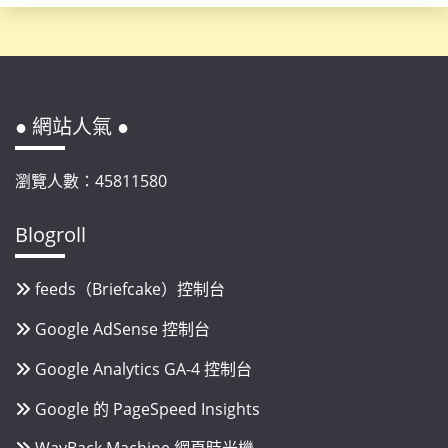
● 網站人氣 ●
瀏覽人數：45811580
Blogroll
feeds（Briefcake）控制台
Google AdSense 控制台
Google Analytics GA-4 控制台
Google 的 PageSpeed Insights