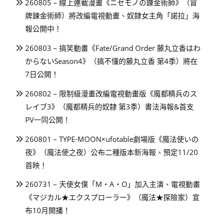
260805 – 線上連載漫畫《ニセモノの錬金術師》（冒
牌鍊金術師）將改編電視動畫、奴隸女主角「諾拉」海
報公開中！
260803 – 搞笑動畫《Fate/Grand Order 藤丸立香はわ
からないSeason4》（搞不懂的藤丸立香 第4季）將在
7日公開！
260802 – 限制級漫畫改編電視動畫版《魔都精兵のス
レイブ3》（魔都精兵的奴隸 第3季）書法海報&首支
PV一同公開！
260801 – TYPE-MOON×ufotable劇場版《魔法使いの
夜》（魔法使之夜）公布二種版本新海報、預定11/20
首映！
260731 – 天使女僕「M・A・O」加入主演、電視動畫
《マジカル★エクスプローラー》（魔法★探險家）宣
布10月開播！