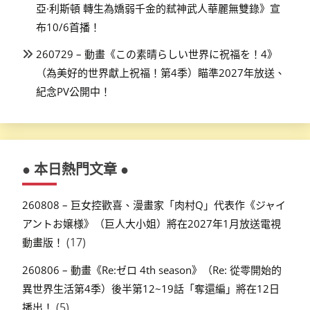
亞·利斯頓 轉生為嬌弱千金的弒神武人華麗無雙錄》宣
布10/6首播！
260729 – 動畫《この素晴らしい世界に祝福を！4》
（為美好的世界獻上祝福！第4季）瞄準2027年放送、
紀念PV公開中！
● 本日熱門文章 ●
260808 – 巨女控歡喜、漫畫家「肉村Q」代表作《ジャイ
アントお嬢様》（巨人大小姐）將在2027年1月放送電視
(17)
動畫版！
260806 – 動畫《Re:ゼロ 4th season》（Re: 從零開始的
異世界生活第4季）後半第12~19話「奪還編」將在12日
(5)
播出！