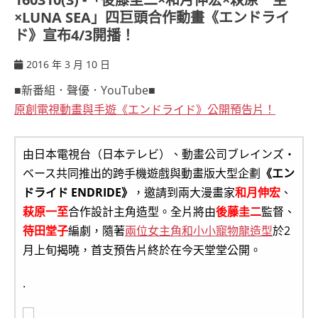
×LUNA SEA」四巨頭合作動畫《エンドライ
ド》宣布4/3開播！
2016 年 3 月 10 日
ccsx
■新番組．聲優．YouTube■
原創電視動畫與手遊《エンドライド》公開預告片！
由日本電視台（日本テレビ）、動畫公司ブレインズ・
ベース共同推出的跨手機遊戲與動畫版大型企劃
《エン
ドライド ENDRIDE》
，邀請到兩大漫畫家
和月伸宏
、
萩原一至
合作設計主角造型。全片將由
後藤圭二
監督、
待田堂子
編劇，隨著
兩位女主角和小小寵物龍造型
於2
月上旬揭曉，首支預告片終於在今天堂堂公開。
.