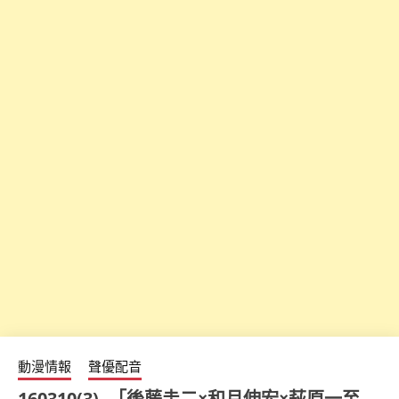
動漫情報
聲優配音
160310(3) -「後藤圭二×和月伸宏×萩原一至