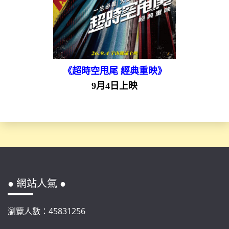
《超時空甩尾 經典重映》
9月4日上映
● 網站人氣 ●
瀏覽人數：45831256