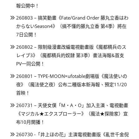
報公開中！
260803 – 搞笑動畫《Fate/Grand Order 藤丸立香はわ
からないSeason4》（搞不懂的藤丸立香 第4季）將在
7日公開！
260802 – 限制級漫畫改編電視動畫版《魔都精兵のス
レイブ3》（魔都精兵的奴隸 第3季）書法海報&首支
PV一同公開！
260801 – TYPE-MOON×ufotable劇場版《魔法使いの
夜》（魔法使之夜）公布二種版本新海報、預定11/20
首映！
260731 – 天使女僕「M・A・O」加入主演、電視動畫
《マジカル★エクスプローラー》（魔法★探險家）宣
布10月開播！
260730 -「井上ほの花」主演電視動畫版《亂世千金倪