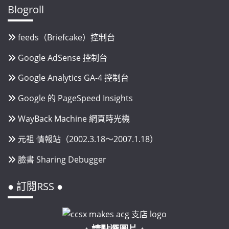
Blogroll
feeds（Briefcake）控制台
Google AdSense 控制台
Google Analytics GA-4 控制台
Google 的 PageSpeed Insights
WayBack Machine 網頁時光機
元祖 情報站（2002.3.18～2007.1.18）
臉書 Sharing Debugger
● 訂閱RSS ●