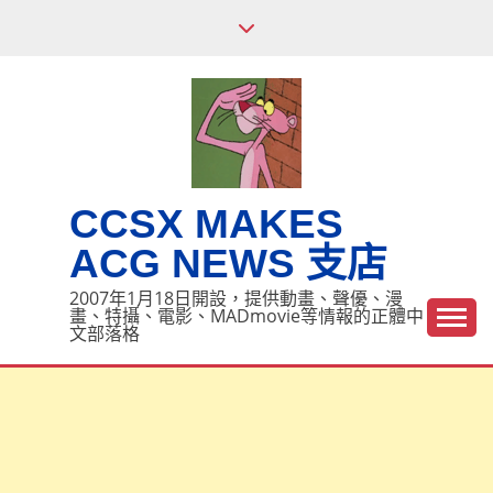
Skip
to
content
CCSX MAKES
ACG NEWS 支店
2007年1月18日開設，提供動畫、聲優、漫
畫、特攝、電影、MADmovie等情報的正體中
文部落格