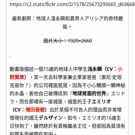
最新劇照：地球人淺永瞬和異界人アリシア的奇特邂
逅。
圖片大小：1920×2660
.
動畫版描述一個15歲的地球人中學生
浅永瞬（CV：
小
野賢章
）
，某一天去科學家兼企業家爸爸（東尼·史塔
克是你？）的公司裡面晃晃，因為不小心觸摸一顆神秘
的水晶，害他自己被傳送到『
地球背面的世界
』エンド
ラ。而在那裡有一座城堡，城堡的王子
エミリオ
（CV：
増田俊樹
）
出於某個不可告人的理由而非常憎
恨現任的國王
デルザイン
。如今，エミリオ的16歲生
日快到了，雖然終於有資格繼承王位，但卻因為莫須有
的罪名而被關在牢中。