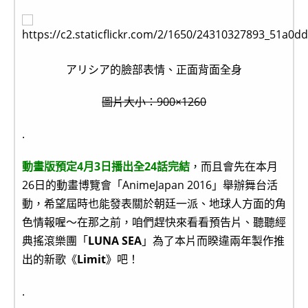
アリシア的臉部表情、正面背面全身
圖片大小：900×1260
.
動畫版預定4月3日播出全24話完結
，而且會先在本月
26日的動畫博覽會「AnimeJapan 2016」舉辦舞台活
動，希望屆時也能發表關於朝廷一派、地球人方面的角
色情報喔～在那之前，咱們趕快來看看預告片、聽聽經
典搖滾樂團「
LUNA SEA
」為了本片而睽違兩年製作推
出的新歌《
Limit
》吧！
.