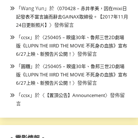
「
Wang Yun
」於〈
070428 – 赤井孝美，因在mixi日
記發表不當言論而辭去GAINAX取締役。【2017年11月
〉發佈留言
24日更新照片】
「
」於〈
ccsx
250405 – 睽違30年、魯邦三世2D劇場
版《LUPIN THE IIIRD THE MOVIE 不死身の血族》宣布
〉發佈留言
6/27上映、新預告片公開！
「
」於〈
圓糰
250405 – 睽違30年、魯邦三世2D劇場
版《LUPIN THE IIIRD THE MOVIE 不死身の血族》宣布
〉發佈留言
6/27上映、新預告片公開！
「
」於〈
〉發佈留
ccsx
【置頂公告】Announcement
言