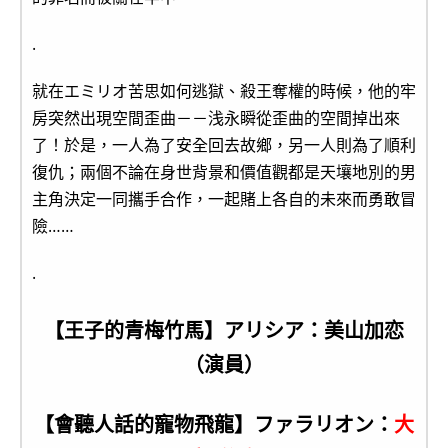
.
就在エミリオ苦思如何逃獄、殺王奪權的時候，他的牢
房突然出現空間歪曲－－浅永瞬從歪曲的空間掉出來
了！於是，一人為了安全回去故鄉，另一人則為了順利
復仇；兩個不論在身世背景和價值觀都是天壤地別的男
主角決定一同攜手合作，一起賭上各自的未來而勇敢冒
險……
.
【王子的青梅竹馬】アリシア：美山加恋
（演員）
【會聽人話的寵物飛龍】ファラリオン：
大