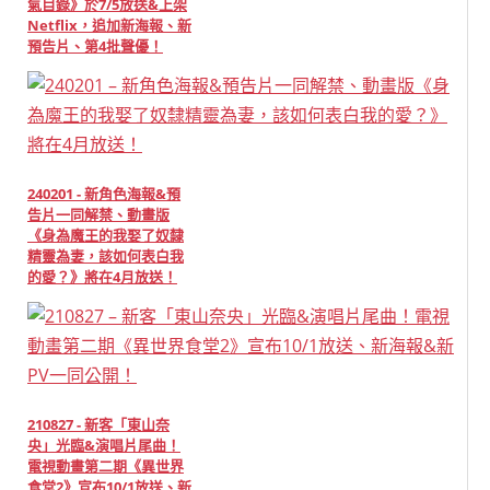
氣目錄》於7/5放送&上架
Netflix，追加新海報、新
預告片、第4批聲優！
240201 - 新角色海報&預
告片一同解禁、動畫版
《身為魔王的我娶了奴隸
精靈為妻，該如何表白我
的愛？》將在4月放送！
210827 - 新客「東山奈
央」光臨&演唱片尾曲！
電視動畫第二期《異世界
食堂2》宣布10/1放送、新