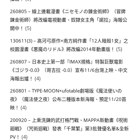
260805 – 線上連載漫畫《ニセモノの錬金術師》（冒牌
鍊金術師）將改編電視動畫、奴隸女主角「諾拉」海報公
(5)
開中！
130611(3) – 高河弓原作×南方純作畫「12人暗殺1女」之
(5)
校園漫畫《悪魔のリドル》將改編2014年動畫版！
260807 – 日本史上第一部『IMAX規格』特製巨獸電影
《ゴジラ-0.0》（哥吉拉 -0.0）宣布11/6台灣上映、中文
(4)
海報出爐！
260801 – TYPE-MOON×ufotable劇場版《魔法使いの
夜》（魔法使之夜）公布二種版本新海報、預定11/20首
(4)
映！
200920 – 上乘洗鍊的武打格鬥戰、MAPPA新動畫《呪術
廻戦》（咒術迴戰）發表「千葉繁」第3批聲優名單&全新
(4)
PV！