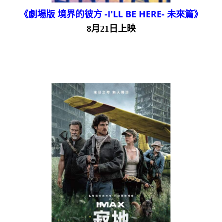
《劇場版 境界的彼方 -I'LL BE HERE- 未來篇》
8月21日上映