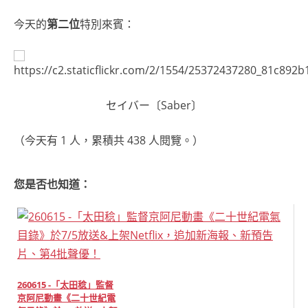
今天的
第二位
特別來賓：
セイバー〔Saber〕
（今天有 1 人，累積共 438 人閱覽。）
您是否也知道：
260615 -「太田稔」監督
京阿尼動畫《二十世紀電