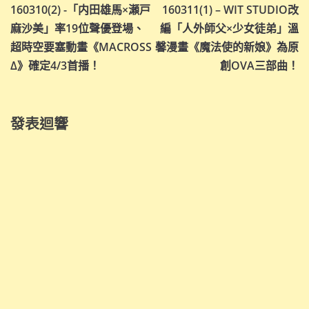
160310(2) -「内田雄馬×瀬戸
160311(1) – WIT STUDIO改
章
麻沙美」率19位聲優登場、
編「人外師父×少女徒弟」溫
導
超時空要塞動畫《MACROSS
馨漫畫《魔法使的新娘》為原
Δ》確定4/3首播！
創OVA三部曲！
覽
發表迴響