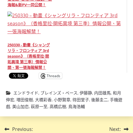
海報&新PV一同公開！
250330 - 動畫《シャング
リラ・フロンティア 3rd
season》（香格里拉·開
拓異境 第三季）情報公
開、第一張海報解禁！
Threads
エンドライド
,
ブレインズ・ベース
,
伊藤静
,
内田雄馬
,
和月
伸宏
,
増田俊樹
,
大橋彩香
,
小野賢章
,
待田堂子
,
後藤圭二
,
手機遊
戲
,
美山加恋
,
萩原一至
,
高橋広樹
,
鳥海浩輔
文
Previous:
Next: