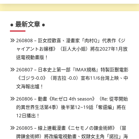
● 最新文章 ●
260808 – 巨女控歡喜、漫畫家「肉村Q」代表作《ジ
ャイアントお嬢様》（巨人大小姐）將在2027年1月放
送電視動畫版！
260807 – 日本史上第一部『IMAX規格』特製巨獸電影
《ゴジラ-0.0》（哥吉拉 -0.0）宣布11/6台灣上映、中
文海報出爐！
260806 – 動畫《Re:ゼロ 4th season》（Re: 從零開始
的異世界生活第4季）後半第12~19話「奪還編」將在
12日播出！
260805 – 線上連載漫畫《ニセモノの錬金術師》（冒
牌鍊金術師）將改編電視動畫、奴隸女主角「諾拉」海