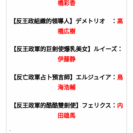
橋彩香
【反王政組織的領導人】デメトリオ ：
高
橋広樹
【反王政軍的巨劍使爆乳美女】ルイーズ：
伊藤静
【反亡政軍占卜預言師】エルジュイア：
鳥
海浩輔
【反王政軍的酷酷雙劍使】フェリクス：
内
田雄馬
.