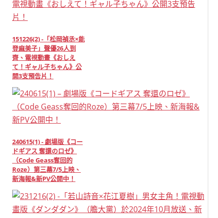
151226(2) -「松岡禎丞×能
登麻美子」聲優26人到
齊、電視動畫《おしえ
て！ギャル子ちゃん》公
開3支預告片！
240615(1) - 劇場版《コー
ドギアス 奪還のロゼ》
（Code Geass奪回的
Roze）第三幕7/5上映、
新海報&新PV公開中！