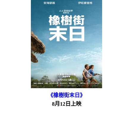
《橡樹街末日》
8月12日上映