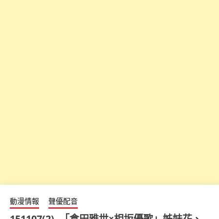
動漫情報
聲優配音
151107(2) -「倉田雅世×相坂優歌」姊妹花、