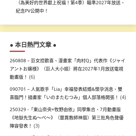
（為美好的世界獻上祝福！第4季）瞄準2027年放送、
紀念PV公開中！
● 本日熱門文章 ●
260808 – 巨女控歡喜、漫畫家「肉村Q」代表作《ジャイ
アントお嬢様》（巨人大小姐）將在2027年1月放送電視
(6)
動畫版！
090701 – 人氣歌手「Lia」幸福發表結婚&懷孕消息、雙
(4)
喜臨門！插畫家「いのまたむつみ」個人部落格開張！
250329 -「東山奈央×牧野由依」同學集合、7月動畫版
《地獄先生ぬ～べ～》（靈異教師神眉）第三批角色聲優
(3)
陣容發表！