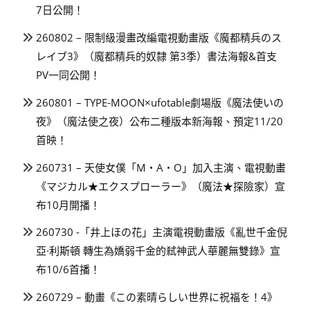
7日公開！
260802 – 限制級漫畫改編電視動畫版《魔都精兵のス
レイブ3》（魔都精兵的奴隸 第3季）書法海報&首支
PV一同公開！
260801 – TYPE-MOON×ufotable劇場版《魔法使いの
夜》（魔法使之夜）公布二種版本新海報、預定11/20
首映！
260731 – 天使女僕「M・A・O」加入主演、電視動畫
《マジカル★エクスプローラー》（魔法★探險家）宣
布10月開播！
260730 -「井上ほの花」主演電視動畫版《亂世千金倪
亞·利斯頓 轉生為嬌弱千金的弒神武人華麗無雙錄》宣
布10/6首播！
260729 – 動畫《この素晴らしい世界に祝福を！4》