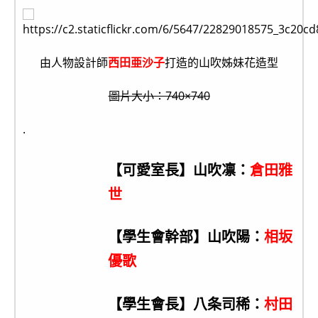
由人物設計師
西田亜沙子
打造的山吹姊妹花造型
圖片大小：740×740
.
【可愛室長】山吹凛：
倉田雅
世
【學生會幹部】山吹陽：
相坂
優歌
【學生會長】八条司稀：
村田