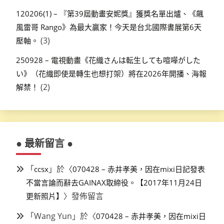
120206(1) – 『第39屆動畫安妮獎』獲獎名單出爐、《飆
風雷哥 Rango》為最大贏家！今天是台北國際書展第6天
(3)
壓軸。
250928 – 電視動畫《花織さんは転生しても喧嘩がした
い》（花織即使是轉生也想打架）將在2026年開播、海報
(2)
解禁！
● 最新留言 ●
「
」於〈
ccsx
070428 – 赤井孝美，因在mixi日記發表
不當言論而辭去GAINAX取締役。【2017年11月24日
〉發佈留言
更新照片】
「
Wang Yun
」於〈
070428 – 赤井孝美，因在mixi日