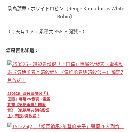
駒鳥蓮華 / ホワイトロビン〔Renge Komadori is White
Robin〕
（今天有 1 人，累積共 858 人閱覽。）
您是否也知道：
250526 - 暗殺者僧侶「上
田瞳」專屬PV發表、電視
動畫《気絶勇者と暗殺
姫》（氣絕勇者與暗殺公
主）預定7月放送！