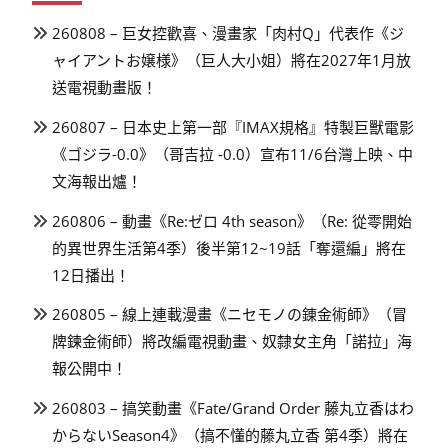
260808 – 巨女控歡喜、漫畫家「肉村Q」代表作《ジ
ャイアントお嬢様》（巨人大小姐）將在2027年1月放
送電視動畫版！
260807 – 日本史上第一部『IMAX規格』特製巨獸電影
《ゴジラ-0.0》（哥吉拉 -0.0）宣布11/6台灣上映、中
文海報出爐！
260806 – 動畫《Re:ゼロ 4th season》（Re: 從零開始
的異世界生活第4季）後半第12~19話「奪還編」將在
12日播出！
260805 – 線上連載漫畫《ニセモノの錬金術師》（冒
牌鍊金術師）將改編電視動畫、奴隸女主角「諾拉」海
報公開中！
260803 – 搞笑動畫《Fate/Grand Order 藤丸立香はわ
からないSeason4》（搞不懂的藤丸立香 第4季）將在