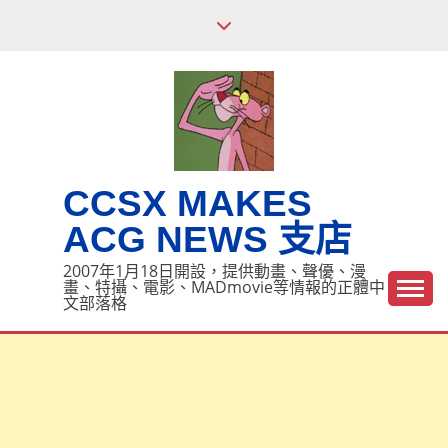
Skip
to
content
CCSX MAKES
ACG NEWS 支店
2007年1月18日開設，提供動畫、聲優、漫
畫、特攝、電影、MADmovie等情報的正體中
文部落格