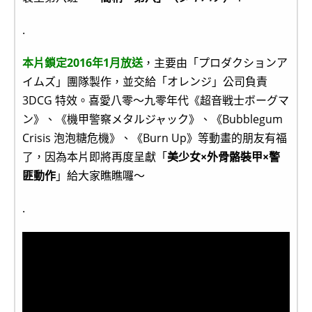
.
本片鎖定2016年1月放送
，主要由「プロダクションア
イムズ」團隊製作，並交給「オレンジ」公司負責
3DCG 特效。喜愛八零～九零年代《超音戦士ボーグマ
ン》、《機甲警察メタルジャック》、《Bubblegum
Crisis 泡泡糖危機》、《Burn Up》等動畫的朋友有福
了，因為本片即將再度呈獻「
美少女×外骨骼裝甲×警
匪動作
」給大家瞧瞧囉～
.