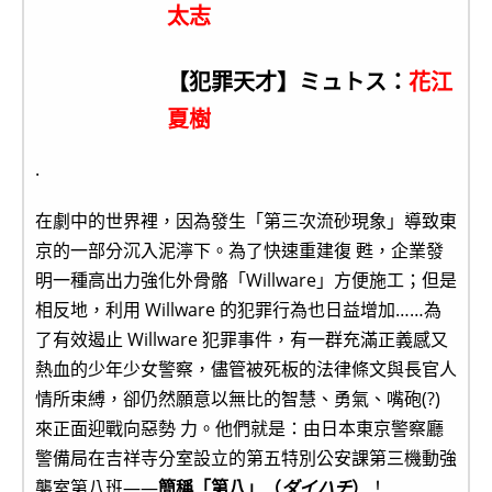
太志
【犯罪天才】ミュトス：
花江
夏樹
.
在劇中的世界裡，因為發生「第三次流砂現象」導致東
京的一部分沉入泥濘下。為了快速重建復 甦，企業發
明一種高出力強化外骨骼「Willware」方便施工；但是
相反地，利用 Willware 的犯罪行為也日益增加……為
了有效遏止 Willware 犯罪事件，有一群充滿正義感又
熱血的少年少女警察，儘管被死板的法律條文與長官人
情所束縛，卻仍然願意以無比的智慧、勇氣、嘴砲(?)
來正面迎戰向惡勢 力。他們就是：由日本東京警察廳
警備局在吉祥寺分室設立的第五特別公安課第三機動強
襲室第八班——
簡稱「第八」（
ダイハチ
）
！