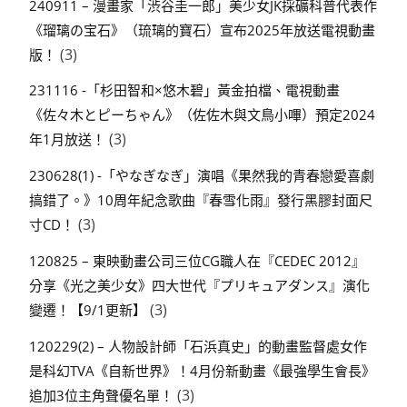
240911 – 漫畫家「渋谷圭一郎」美少女JK採礦科普代表作
《瑠璃の宝石》（琉璃的寶石）宣布2025年放送電視動畫
(3)
版！
231116 -「杉田智和×悠木碧」黃金拍檔、電視動畫
《佐々木とピーちゃん》（佐佐木與文鳥小嗶）預定2024
(3)
年1月放送！
230628(1) -「やなぎなぎ」演唱《果然我的青春戀愛喜劇
搞錯了。》10周年紀念歌曲『春雪化雨』發行黑膠封面尺
(3)
寸CD！
120825 – 東映動畫公司三位CG職人在『CEDEC 2012』
分享《光之美少女》四大世代『プリキュアダンス』演化
(3)
變遷！【9/1更新】
120229(2) – 人物設計師「石浜真史」的動畫監督處女作
是科幻TVA《自新世界》！4月份新動畫《最強學生會長》
(3)
追加3位主角聲優名單！