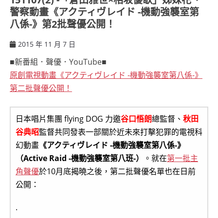
警察動畫《アクティヴレイド -機動強襲室第
八係-》第2批聲優公開！
2015 年 11 月 7 日
ccsx
■新番組．聲優．YouTube■
原創電視動畫《アクティヴレイド -機動強襲室第八係-》
第二批聲優公開！
日本唱片集團 flying DOG 力邀
谷口悟朗
總監督、
秋田
谷典昭
監督共同發表一部關於近未來打擊犯罪的電視科
幻動畫
《アクティヴレイド -機動強襲室第八係-》
（Active Raid -機動強襲室第八班-）
。就在
第一批主
角聲優
於10月底揭曉之後，第二批聲優名單也在日前
公開：
.