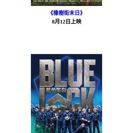
《橡樹街末日》
8月12日上映