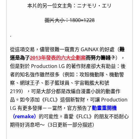
本片的另一位女主角：ニナモリ・エリ
圖片大小：1800×1228
.
從這項交易，儘管很難一窺賣方 GAINAX 的好處（
難
道是為了
2013年發表的六大企劃案
而努力籌錢？
），
但是對於 Production I.G 的著作財產卻大有助益：後
者的知名強作雖然很多（例如：攻殼機動隊、機動警
察、網球王子、影子籃球員、宇宙戰艦大和號
2199），可是大部分都是改編自漫畫小說的動畫作
品。如今添加《FLCL》這個新智財，可讓 Production
I.G 有更多發揮－－當然，官方預告了
動畫重開機
（remake）
的可能性。喜愛《FLCL》的朋友不妨耐心
期待好消息吧～（3日更新一部分描述）