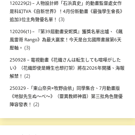
120229(2) – 人物設計師「石浜真史」的動畫監督處女作
是科幻TVA《自新世界》！4月份新動畫《最強學生會長》
(3)
追加3位主角聲優名單！
120206(1) – 『第39屆動畫安妮獎』獲獎名單出爐、《飆
風雷哥 Rango》為最大贏家！今天是台北國際書展第6天
(3)
壓軸。
250928 – 電視動畫《花織さんは転生しても喧嘩がした
い》（花織即使是轉生也想打架）將在2026年開播、海報
(2)
解禁！
250329 -「東山奈央×牧野由依」同學集合、7月動畫版
《地獄先生ぬ～べ～》（靈異教師神眉）第三批角色聲優
(2)
陣容發表！