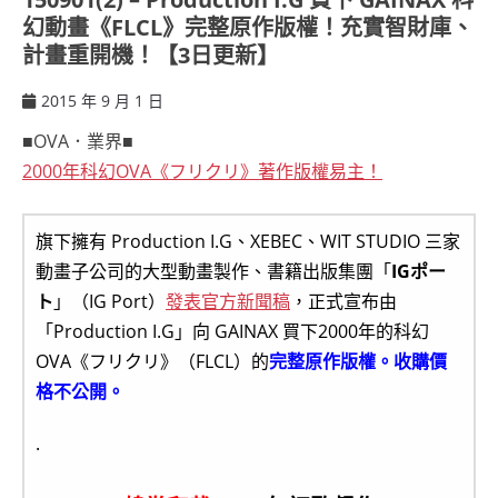
幻動畫《FLCL》完整原作版權！充實智財庫、
計畫重開機！【3日更新】
2015 年 9 月 1 日
ccsx
■OVA．業界■
2000年科幻OVA《フリクリ》著作版權易主！
旗下擁有 Production I.G、XEBEC、WIT STUDIO 三家
動畫子公司的大型動畫製作、書籍出版集團「
IGポー
ト
」（IG Port）
發表官方新聞稿
，正式宣布由
「Production I.G」向 GAINAX 買下2000年的科幻
OVA《フリクリ》（FLCL）的
完整原作版權。收購價
格不公開。
.