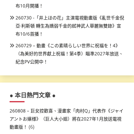
布10月開播！
260730 -「井上ほの花」主演電視動畫版《亂世千金倪
亞·利斯頓 轉生為嬌弱千金的弒神武人華麗無雙錄》宣
布10/6首播！
260729 – 動畫《この素晴らしい世界に祝福を！4》
（為美好的世界獻上祝福！第4季）瞄準2027年放送、
紀念PV公開中！
● 本日熱門文章 ●
260808 – 巨女控歡喜、漫畫家「肉村Q」代表作《ジャイ
アントお嬢様》（巨人大小姐）將在2027年1月放送電視
(6)
動畫版！