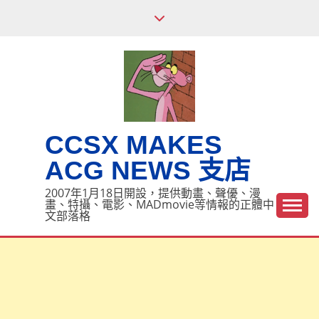
Skip
to
content
CCSX MAKES
ACG NEWS 支店
2007年1月18日開設，提供動畫、聲優、漫
畫、特攝、電影、MADmovie等情報的正體中
文部落格