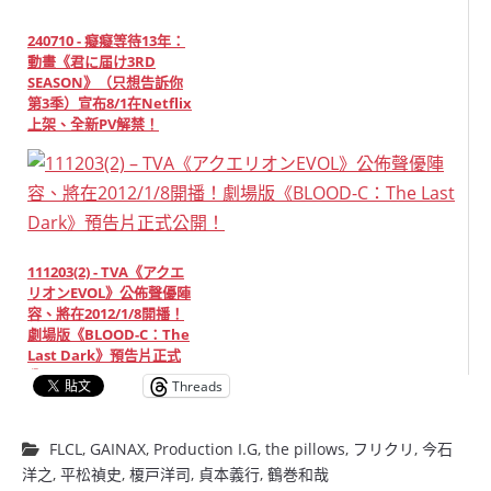
240710 - 癡癡等待13年：
動畫《君に届け3RD
SEASON》（只想告訴你
第3季）宣布8/1在Netflix
上架、全新PV解禁！
111203(2) - TVA《アクエ
リオンEVOL》公佈聲優陣
容、將在2012/1/8開播！
劇場版《BLOOD-C：The
Last Dark》預告片正式
公開！
Threads
FLCL
,
GAINAX
,
Production I.G
,
the pillows
,
フリクリ
,
今石
洋之
,
平松禎史
,
榎戸洋司
,
貞本義行
,
鶴巻和哉