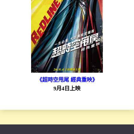
《超時空甩尾 經典重映》
9月4日上映