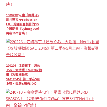
100929(2) - 由「押井守×
川井憲次×Production
I.G」黃金組合製作的3D
立體動畫《Cyborg 009》
將在10/5首映！
220226 - 江崎布丁「潘め
ぐみ」大活躍！Netflix動
畫《攻殼機動隊
SAC_2045》第二季在5月
上架、海報&預告片公
開！