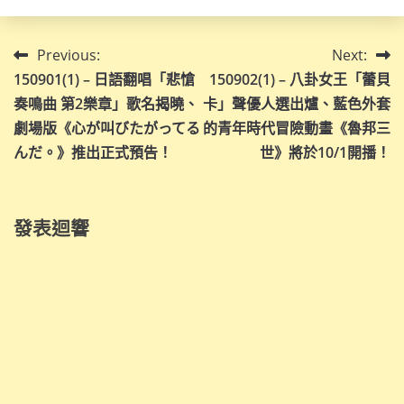
文
Previous:
Next:
150901(1) – 日語翻唱「悲愴
150902(1) – 八卦女王「蕾貝
章
奏鳴曲 第2樂章」歌名揭曉、
卡」聲優人選出爐、藍色外套
導
劇場版《心が叫びたがってる
的青年時代冒險動畫《魯邦三
んだ。》推出正式預告！
世》將於10/1開播！
覽
發表迴響