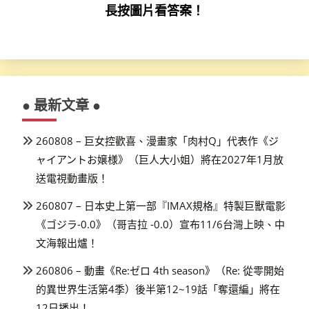
長按圖片看答案！
● 最新文章 ●
260808 – 巨女控歡喜、漫畫家「肉村Q」代表作《ジ
ャイアントお嬢様》（巨人大小姐）將在2027年1月放
送電視動畫版！
260807 – 日本史上第一部『IMAX規格』特製巨獸電影
《ゴジラ-0.0》（哥吉拉 -0.0）宣布11/6台灣上映、中
文海報出爐！
260806 – 動畫《Re:ゼロ 4th season》（Re: 從零開始
的異世界生活第4季）後半第12~19話「奪還編」將在
12日播出！