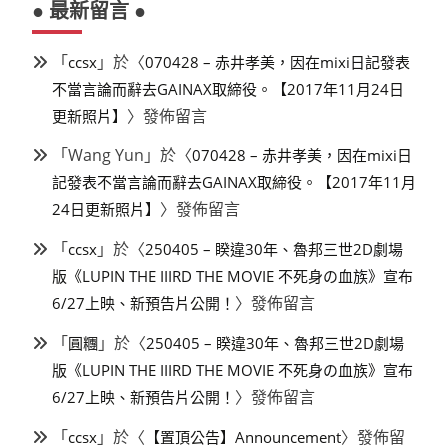
● 最新留言 ●
「
」於〈
ccsx
070428 – 赤井孝美，因在mixi日記發表
不當言論而辭去GAINAX取締役。【2017年11月24日
〉發佈留言
更新照片】
「
Wang Yun
」於〈
070428 – 赤井孝美，因在mixi日
記發表不當言論而辭去GAINAX取締役。【2017年11月
〉發佈留言
24日更新照片】
「
」於〈
ccsx
250405 – 睽違30年、魯邦三世2D劇場
版《LUPIN THE IIIRD THE MOVIE 不死身の血族》宣布
〉發佈留言
6/27上映、新預告片公開！
「
」於〈
圓糰
250405 – 睽違30年、魯邦三世2D劇場
版《LUPIN THE IIIRD THE MOVIE 不死身の血族》宣布
〉發佈留言
6/27上映、新預告片公開！
「
」於〈
〉發佈留
ccsx
【置頂公告】Announcement