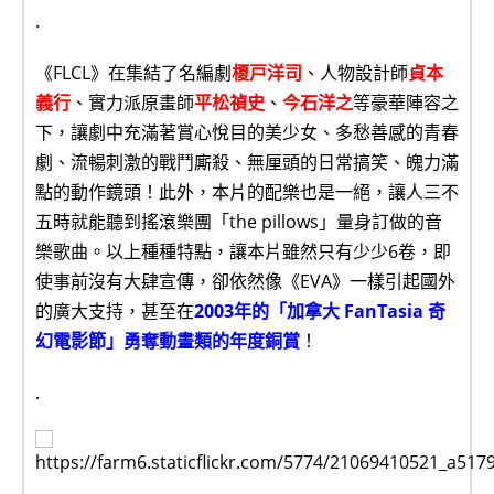
.
《FLCL》在集結了名編劇
榎戸洋司
、人物設計師
貞本
義行
、實力派原畫師
平松禎史
、
今石洋之
等豪華陣容之
下，讓劇中充滿著賞心悅目的美少女、多愁善感的青春
劇、流暢刺激的戰鬥廝殺、無厘頭的日常搞笑、魄力滿
點的動作鏡頭！此外，本片的配樂也是一絕，讓人三不
五時就能聽到搖滾樂團「the pillows」量身訂做的音
樂歌曲。以上種種特點，讓本片雖然只有少少6卷，即
使事前沒有大肆宣傳，卻依然像《EVA》一樣引起國外
的廣大支持，甚至在
2003年的「加拿大 FanTasia 奇
幻電影節」勇奪動畫類的年度銅賞
！
.