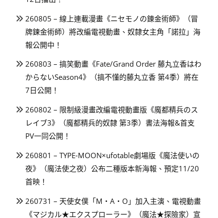
260805 – 線上連載漫畫《ニセモノの錬金術師》（冒
牌鍊金術師）將改編電視動畫、奴隸女主角「諾拉」海
報公開中！
260803 – 搞笑動畫《Fate/Grand Order 藤丸立香はわ
からないSeason4》（搞不懂的藤丸立香 第4季）將在
7日公開！
260802 – 限制級漫畫改編電視動畫版《魔都精兵のス
レイブ3》（魔都精兵的奴隸 第3季）書法海報&首支
PV一同公開！
260801 – TYPE-MOON×ufotable劇場版《魔法使いの
夜》（魔法使之夜）公布二種版本新海報、預定11/20
首映！
260731 – 天使女僕「M・A・O」加入主演、電視動畫
《マジカル★エクスプローラー》（魔法★探險家）宣