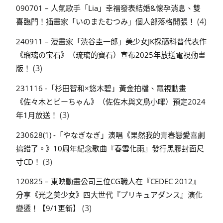
090701 – 人氣歌手「Lia」幸福發表結婚&懷孕消息、雙
(4)
喜臨門！插畫家「いのまたむつみ」個人部落格開張！
240911 – 漫畫家「渋谷圭一郎」美少女JK採礦科普代表作
《瑠璃の宝石》（琉璃的寶石）宣布2025年放送電視動畫
(3)
版！
231116 -「杉田智和×悠木碧」黃金拍檔、電視動畫
《佐々木とピーちゃん》（佐佐木與文鳥小嗶）預定2024
(3)
年1月放送！
230628(1) -「やなぎなぎ」演唱《果然我的青春戀愛喜劇
搞錯了。》10周年紀念歌曲『春雪化雨』發行黑膠封面尺
(3)
寸CD！
120825 – 東映動畫公司三位CG職人在『CEDEC 2012』
分享《光之美少女》四大世代『プリキュアダンス』演化
(3)
變遷！【9/1更新】