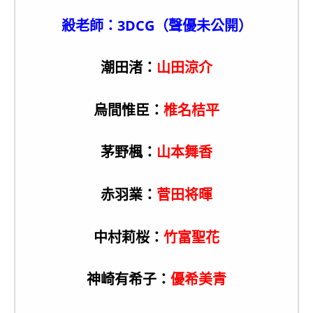
殺老師：3DCG（聲優未公開）
潮田渚：
山田涼介
烏間惟臣：
椎名桔平
茅野楓：
山本舞香
赤羽業：
菅田将暉
中村莉桜：
竹富聖花
神崎有希子：
優希美青