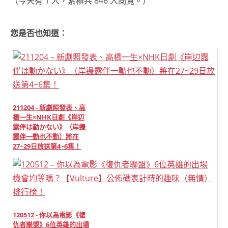
（今天有 1 人，累積共 846 人閱覽。）
您是否也知道：
211204 - 新劇照發表、高
橋一生×NHK日劇《岸辺
露伴は動かない》（岸邊
露伴一動也不動）將在
27~29日放送第4~6集！
120512 - 你以為電影《復
仇者聯盟》6位英雄的出場