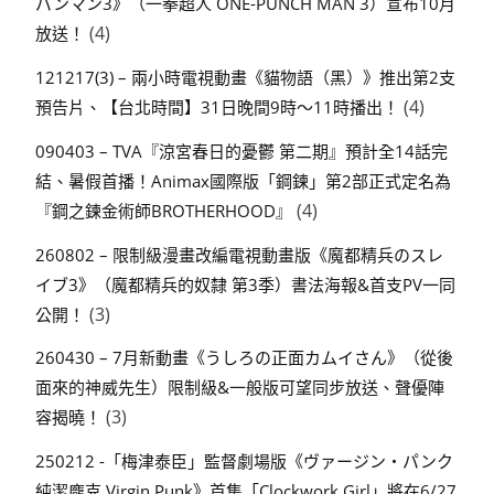
パンマン3》（一拳超人 ONE-PUNCH MAN 3）宣布10月
(4)
放送！
121217(3) – 兩小時電視動畫《貓物語（黑）》推出第2支
(4)
預告片、【台北時間】31日晚間9時～11時播出！
090403 – TVA『涼宮春日的憂鬱 第二期』預計全14話完
結、暑假首播！Animax國際版「鋼鍊」第2部正式定名為
(4)
『鋼之鍊金術師BROTHERHOOD』
260802 – 限制級漫畫改編電視動畫版《魔都精兵のスレ
イブ3》（魔都精兵的奴隸 第3季）書法海報&首支PV一同
(3)
公開！
260430 – 7月新動畫《うしろの正面カムイさん》（從後
面來的神威先生）限制級&一般版可望同步放送、聲優陣
(3)
容揭曉！
250212 -「梅津泰臣」監督劇場版《ヴァージン・パンク
純潔龐克 Virgin Punk》首集「Clockwork Girl」將在6/27