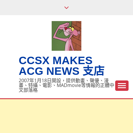
Skip
to
content
CCSX MAKES
ACG NEWS 支店
2007年1月18日開設，提供動畫、聲優、漫
畫、特攝、電影、MADmovie等情報的正體中
文部落格