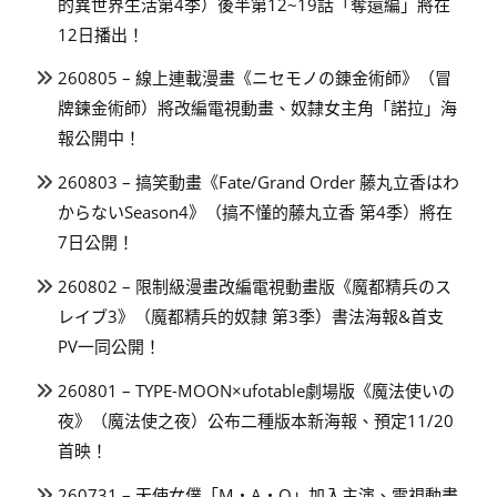
的異世界生活第4季）後半第12~19話「奪還編」將在
12日播出！
260805 – 線上連載漫畫《ニセモノの錬金術師》（冒
牌鍊金術師）將改編電視動畫、奴隸女主角「諾拉」海
報公開中！
260803 – 搞笑動畫《Fate/Grand Order 藤丸立香はわ
からないSeason4》（搞不懂的藤丸立香 第4季）將在
7日公開！
260802 – 限制級漫畫改編電視動畫版《魔都精兵のス
レイブ3》（魔都精兵的奴隸 第3季）書法海報&首支
PV一同公開！
260801 – TYPE-MOON×ufotable劇場版《魔法使いの
夜》（魔法使之夜）公布二種版本新海報、預定11/20
首映！
260731 – 天使女僕「M・A・O」加入主演、電視動畫