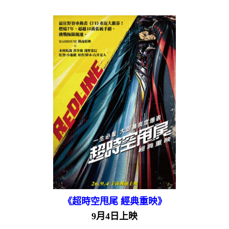
《超時空甩尾 經典重映》
9月4日上映