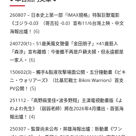
260807 – 日本史上第一部『IMAX規格』特製巨獸電影
《ゴジラ-0.0》（哥吉拉 -0.0）宣布11/6台灣上映、中文
(6)
海報出爐！
240720(1) – 51歲美魔女聲優「金田朋子」×41歲藝人
「森渉」宣布離婚：今後雖不再是戶籍夫婦，但永遠都是
(6)
一家人。
150602(3) – 觸手&黏液攻擊場面公開、五分鐘動畫《ビキ
ニ・ウォリアーズ》（比基尼戰士 Bikini Warriors）首支
(5)
PV公開！
251112 -「高野麻里佳×波多野翔」主演電視動畫版《よ
わよわ先生》（弱弱老師）將在2026年4月播出、首張海
(4)
報出爐！
250307 – 監督尚未公布，英雄海報出爐：新動畫《ワン