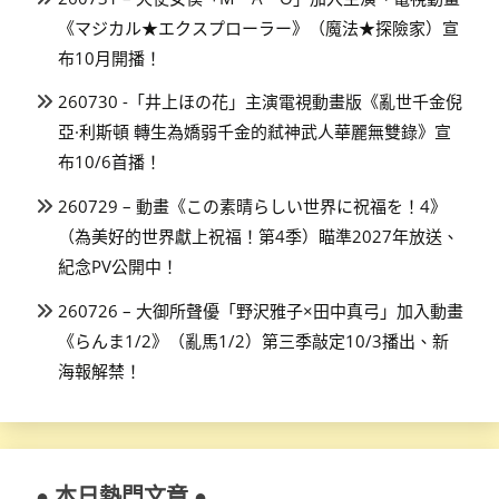
《マジカル★エクスプローラー》（魔法★探險家）宣
布10月開播！
260730 -「井上ほの花」主演電視動畫版《亂世千金倪
亞·利斯頓 轉生為嬌弱千金的弒神武人華麗無雙錄》宣
布10/6首播！
260729 – 動畫《この素晴らしい世界に祝福を！4》
（為美好的世界獻上祝福！第4季）瞄準2027年放送、
紀念PV公開中！
260726 – 大御所聲優「野沢雅子×田中真弓」加入動畫
《らんま1/2》（亂馬1/2）第三季敲定10/3播出、新
海報解禁！
● 本日熱門文章 ●