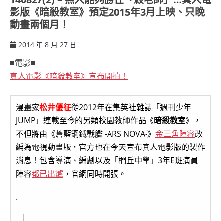
影版《暗殺教室》預定2015年3月上映、只晚
動畫兩個月！
2014 年 8 月 27 日
ccsx
■電影■
真人電影《暗殺教室》宣布開拍！
漫畫家
松井優征
從2012年在集英社雜誌「週刊少年
JUMP」連載至今的另類校園教師作品《
暗殺教室
》，
不但將由《蒼藍鋼鐵戰艦 -ARS NOVA-》
金三角陣容
改
編為電視動畫版，官方也在今天宣布真人電影版的製作
消息！包含導演、編劇以及「椚丘中學」3年E班演員
陣容
都已出爐
，官網同時開張。
.