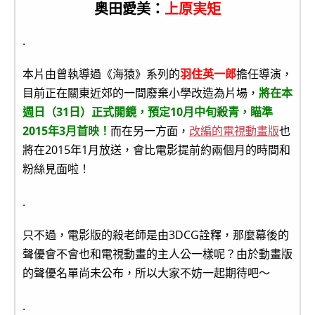
奥田愛美：
上原実矩
.
本片由曾執導過《海猿》系列的
羽住英一郎
擔任導演，
目前正在關東近郊的一間廢棄小學改造為片場，
將在本
週日（31日）正式開鏡，預定10月中旬殺青，瞄準
2015年3月首映！
而在另一方面，
改編的電視動畫版
也
將在2015年1月放送，會比電影提前約兩個月的時間和
粉絲見面啦！
.
只不過，電影版的殺老師是由3DCG詮釋，那麼幕後的
聲優會不會也和電視動畫的主人公一樣呢？由於動畫版
的聲優名單尚未公布，所以大家不妨一起期待吧～
.