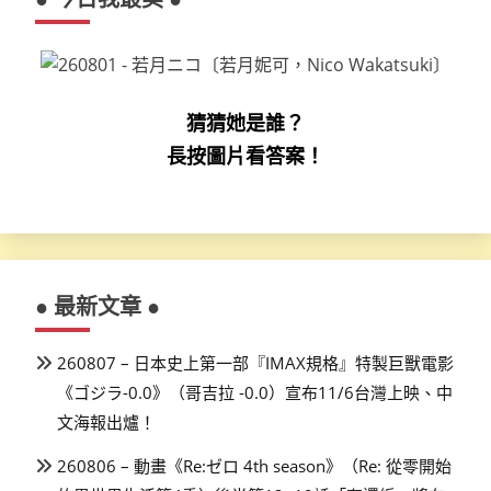
猜猜她是誰？
長按圖片看答案！
● 最新文章 ●
260807 – 日本史上第一部『IMAX規格』特製巨獸電影
《ゴジラ-0.0》（哥吉拉 -0.0）宣布11/6台灣上映、中
文海報出爐！
260806 – 動畫《Re:ゼロ 4th season》（Re: 從零開始