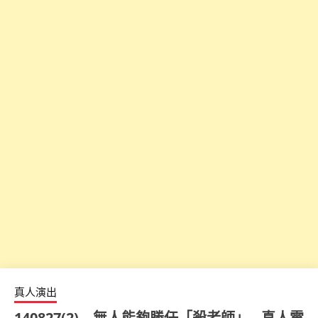
真人演出
140827(2) – 無人能夠勝任「殺老師」…真人電