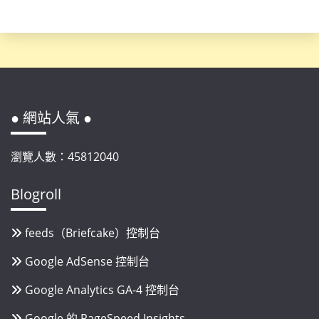
● 網站人氣 ●
瀏覽人數：45812040
Blogroll
feeds（Briefcake）控制台
Google AdSense 控制台
Google Analytics GA-4 控制台
Google 的 PageSpeed Insights