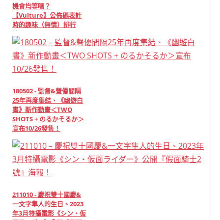
機會均等嗎？
【Vulture】公佈碼表計
時的趣味（無情）排行
榜！
180502 - 監督&聲優間隔
25年再度集結、《幽遊白
書》新作動畫＜TWO
SHOTS + のるかそるか＞
宣布10/26發售！
211010 - 慶祝雙十國慶&
一文字隼人的生日、2023
年3月特攝電影《シン・仮