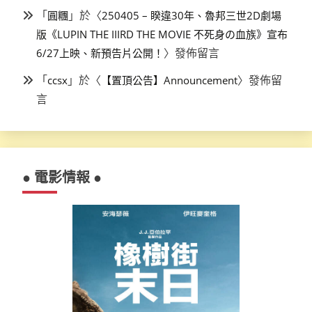
「
」於〈
圓糰
250405 – 睽違30年、魯邦三世2D劇場
版《LUPIN THE IIIRD THE MOVIE 不死身の血族》宣布
〉發佈留言
6/27上映、新預告片公開！
「
」於〈
〉發佈留
ccsx
【置頂公告】Announcement
言
● 電影情報 ●