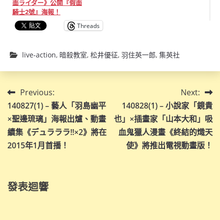
面ライダー》公開『假面
騎士2號』海報！
Threads
live-action
,
暗殺教室
,
松井優征
,
羽住英一郎
,
集英社
文
Previous:
Next:
140827(1) – 藝人「羽島幽平
140828(1) – 小說家「鏡貴
章
×聖邊琉璃」海報出爐、動畫
也」×插畫家「山本大和」吸
導
續集《デュラララ!!×2》將在
血鬼獵人漫畫《終結的熾天
2015年1月首播！
使》將推出電視動畫版！
覽
發表迴響