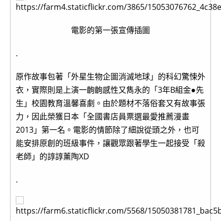
電影的第一張宣傳插圖
.
原作故事包著「外星生物企圖消滅地球」的科幻驚悚外
衣，實際則是上演一齣齣感性又雋永的「3年B組金●先
生」校園教育溫馨喜劇。由於題材不落俗套又有故事張
力，因此榮獲日本「全國書店員票選最愛推薦漫畫
2013」第一名。電影的情節除了細說從頭之外，也可
能安排原創的班級事件，讓觀眾跟著學生一起接受「殺
老師」的諄諄薰陶XD
.