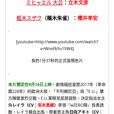
ミヒャエル 大公
：
立木文彦
枢木スザク
（樞木朱雀）：
櫻井孝宏
.
[youtube=http://www.youtube.com/watch?
v=WnvFkYo1SW4]
長約1分37秒的正式版預告片
.
本片預定在9月14日上映
。劇情描述皇歴2017年（革命
暦228年）的歐洲大陸，「不列顛尼亞」與「E.U.」雙
方陣營激烈交戰。E.U.軍眼見屈居弱勢，決定指派女主
角
レイラ（CV：
坂本真綾
）
率領『wZERO隊』負責誘
敵。レイラ親自出馬，帶著男主角
日向アキト（CV：