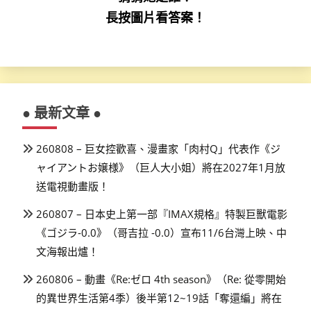
長按圖片看答案！
● 最新文章 ●
260808 – 巨女控歡喜、漫畫家「肉村Q」代表作《ジ
ャイアントお嬢様》（巨人大小姐）將在2027年1月放
送電視動畫版！
260807 – 日本史上第一部『IMAX規格』特製巨獸電影
《ゴジラ-0.0》（哥吉拉 -0.0）宣布11/6台灣上映、中
文海報出爐！
260806 – 動畫《Re:ゼロ 4th season》（Re: 從零開始
的異世界生活第4季）後半第12~19話「奪還編」將在