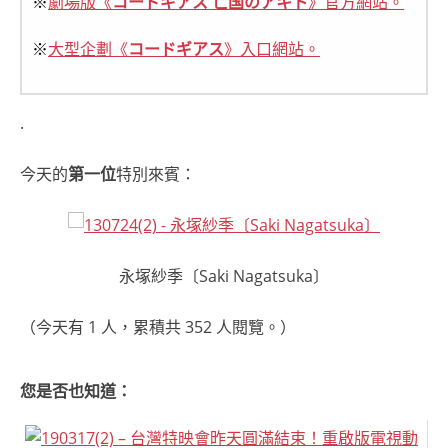
※
劇場版《
コードギアス 亡国のアキト
》官方網站。
※
大型企劃《
コードギアス
》入口網站。
.
今天的
第一位
特別來賓：
永塚紗季〔Saki Nagatsuka〕
（今天有 1 人，累積共 352 人閱覽。）
您是否也知道：