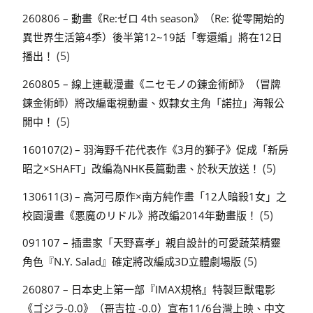
260806 – 動畫《Re:ゼロ 4th season》（Re: 從零開始的
異世界生活第4季）後半第12~19話「奪還編」將在12日
(5)
播出！
260805 – 線上連載漫畫《ニセモノの錬金術師》（冒牌
鍊金術師）將改編電視動畫、奴隸女主角「諾拉」海報公
(5)
開中！
160107(2) – 羽海野千花代表作《3月的獅子》促成「新房
(5)
昭之×SHAFT」改編為NHK長篇動畫、於秋天放送！
130611(3) – 高河弓原作×南方純作畫「12人暗殺1女」之
(5)
校園漫畫《悪魔のリドル》將改編2014年動畫版！
091107 – 插畫家「天野喜孝」親自設計的可愛蔬菜精靈
(5)
角色『N.Y. Salad』確定將改編成3D立體劇場版
260807 – 日本史上第一部『IMAX規格』特製巨獸電影
《ゴジラ-0.0》（哥吉拉 -0.0）宣布11/6台灣上映、中文