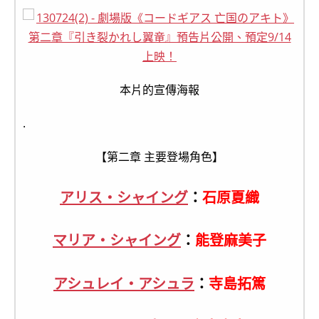
本片的宣傳海報
.
【第二章 主要登場角色】
アリス・シャイング
：
石原夏織
マリア・シャイング
：
能登麻美子
アシュレイ・アシュラ
：
寺島拓篤