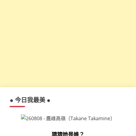
● 今日我最美 ●
猜猜她是誰？