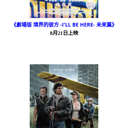
《劇場版 境界的彼方 -I'LL BE HERE- 未來篇》
8月21日上映