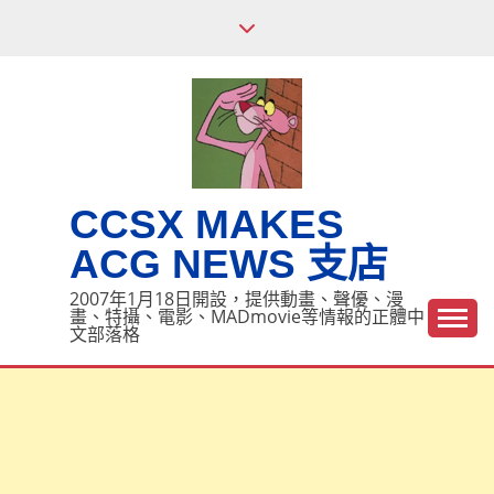
Skip
to
content
CCSX MAKES
ACG NEWS 支店
2007年1月18日開設，提供動畫、聲優、漫
畫、特攝、電影、MADmovie等情報的正體中
文部落格