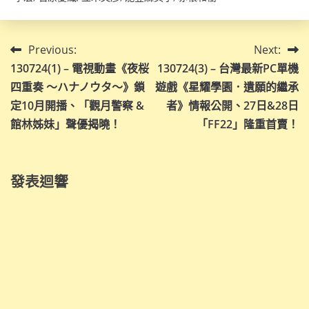
文
Previous:
Next:
130724(1) – 電視動畫《夜桜
130724(3) – 台灣最新PC單機
章
四重奏 〜ハナノウタ〜》鎖
遊戲《星耀學園．遺願的繼承
導
定10月開播、「觀月警察 &
者》情報公開、27日&28日
館林姊妹」聲優揭曉！
「FF22」隆重首賣！
覽
發表迴響