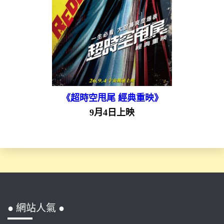
《超時空甩尾 經典重映》
9月4日上映
● 網站人氣 ●