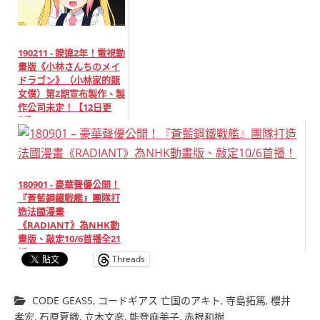
190211 - 睽違2年！電視動
畫版《小林さんちのメイ
ドラゴン》（小林家的龍
女僕）第2期宣布製作、製
作公司未定！【12日更
新】
180901 - 豪華聲優公開！
『蒼藍鋼鐵戰艦』團隊打
造法國漫畫
《RADIANT》為NHK動
畫版、敲定10/6首播全21
話！
Threads
CODE GEASS
,
コードギアス 亡国のアキト
,
寺島拓篤
,
櫻井
孝宏
,
石原夏織
,
立木文彦
,
能登麻美子
,
赤根和樹