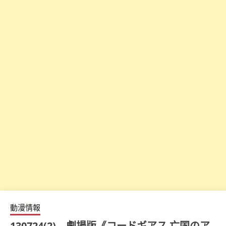
動漫情報
130724(2) – 劇場版《コードギアス 亡国のア