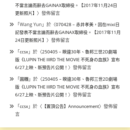
不當言論而辭去GAINAX取締役。【2017年11月24日
〉發佈留言
更新照片】
「
Wang Yun
」於〈
070428 – 赤井孝美，因在mixi日
記發表不當言論而辭去GAINAX取締役。【2017年11月
〉發佈留言
24日更新照片】
「
」於〈
ccsx
250405 – 睽違30年、魯邦三世2D劇場
版《LUPIN THE IIIRD THE MOVIE 不死身の血族》宣布
〉發佈留言
6/27上映、新預告片公開！
「
」於〈
圓糰
250405 – 睽違30年、魯邦三世2D劇場
版《LUPIN THE IIIRD THE MOVIE 不死身の血族》宣布
〉發佈留言
6/27上映、新預告片公開！
「
」於〈
〉發佈留
ccsx
【置頂公告】Announcement
言