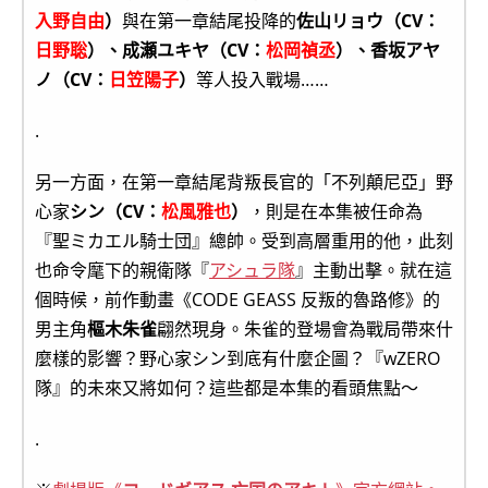
入野自由
）
與在第一章結尾投降的
佐山リョウ（CV：
日野聡
）、成瀬ユキヤ（CV：
松岡禎丞
）、香坂アヤ
ノ（CV：
日笠陽子
）
等人投入戰場……
.
另一方面，在第一章結尾背叛長官的「不列顛尼亞」野
心家
シン（CV：
松風雅也
）
，則是在本集被任命為
『聖ミカエル騎士団』總帥。受到高層重用的他，此刻
也命令麾下的親衛隊『
アシュラ隊
』主動出擊。就在這
個時候，前作動畫《CODE GEASS 反叛的魯路修》的
男主角
樞木朱雀
翩然現身。朱雀的登場會為戰局帶來什
麼樣的影響？野心家シン到底有什麼企圖？『wZERO
隊』的未來又將如何？這些都是本集的看頭焦點～
.