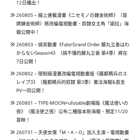
12日播出！
260805 – 線上連載漫畫《ニセモノの錬金術師》（冒
牌鍊金術師）將改編電視動畫、奴隸女主角「諾拉」海
報公開中！
260803 – 搞笑動畫《Fate/Grand Order 藤丸立香はわ
からないSeason4》（搞不懂的藤丸立香 第4季）將在
7日公開！
260802 – 限制級漫畫改編電視動畫版《魔都精兵のス
レイブ3》（魔都精兵的奴隸 第3季）書法海報&首支
PV一同公開！
260801 – TYPE-MOON×ufotable劇場版《魔法使いの
夜》（魔法使之夜）公布二種版本新海報、預定11/20
首映！
260731 – 天使女僕「M・A・O」加入主演、電視動畫