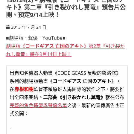
キト》第二章『引き裂かれし翼竜』預告片公
開、預定9/14上映！
2013 年 7 月 24 日
ccsx
■劇場版．聲優．YouTube■
劇場版《
コードギアス 亡国のアキト
》第2章『引き裂か
れし翼竜』將在9月14日上映！
出自知名機器人動畫《CODE GEASS 反叛的魯路修》
系列的劇場版動畫《
コードギアス 亡国のアキト
》，
在
赤根和樹
監督率領原班人馬團隊的製作之下，將要推
出全四集完結。
二部曲《引き裂かれし翼竜》
就在公布
完整的角色造型與聲優名單
之後，最新的宣傳廣告也正
式公開：
.