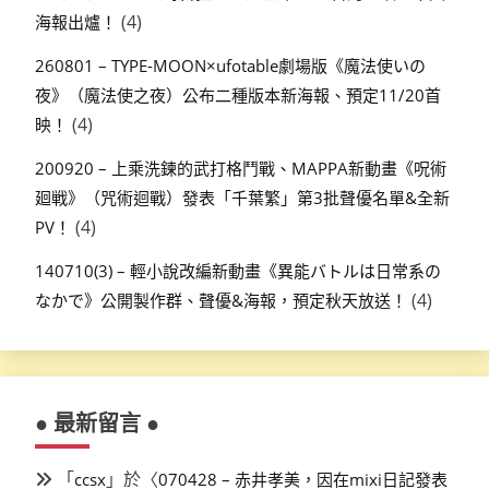
(4)
海報出爐！
260801 – TYPE-MOON×ufotable劇場版《魔法使いの
夜》（魔法使之夜）公布二種版本新海報、預定11/20首
(4)
映！
200920 – 上乘洗鍊的武打格鬥戰、MAPPA新動畫《呪術
廻戦》（咒術迴戰）發表「千葉繁」第3批聲優名單&全新
(4)
PV！
140710(3) – 輕小說改編新動畫《異能バトルは日常系の
(4)
なかで》公開製作群、聲優&海報，預定秋天放送！
● 最新留言 ●
「
」於〈
ccsx
070428 – 赤井孝美，因在mixi日記發表