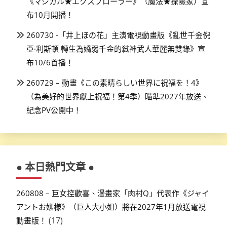
《マジカル★エクスプローラー》（魔法★探險家）宣
布10月開播！
260730 -「井上ほの花」主演電視動畫版《亂世千金倪
亞·利斯頓 轉生為嬌弱千金的弒神武人華麗無雙錄》宣
布10/6首播！
260729 – 動畫《この素晴らしい世界に祝福を！4》
（為美好的世界獻上祝福！第4季）瞄準2027年放送、
紀念PV公開中！
● 本日熱門文章 ●
260808 – 巨女控歡喜、漫畫家「肉村Q」代表作《ジャイ
アントお嬢様》（巨人大小姐）將在2027年1月放送電視
(17)
動畫版！