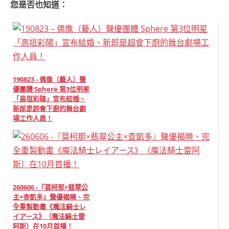
您是否也知道：
190823 - 偶像（藝人）聲
優團體 Sphere 第3位明星
「高垣彩陽」宣布結婚、
新郎是超會下廚的舞台劇
場工作人員！
260606 -『莫柯那×翡翠公
主×查凱多』聲優揭曉、完
全重製動畫《魔法騎士レ
イアース》（魔法騎士雷
阿斯）在10月首播！