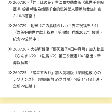
260730 -「井上ほの花」主演電視動畫版《亂世千金倪
亞·利斯頓 轉生為嬌弱千金的弒神武人華麗無雙錄》宣
布10/6首播！
260729 – 動畫《この素晴らしい世界に祝福を！4》
（為美好的世界獻上祝福！第4季）瞄準2027年放送、
紀念PV公開中！
260726 – 大御所聲優「野沢雅子×田中真弓」加入動畫
《らんま1/2》（亂馬1/2）第三季敲定10/3播出、新
海報解禁！
260725 -「諸星すみれ」加入劇場版《楽園追放 心の
レゾナンス》（樂園追放 心之共鳴）預定11/13上映、
全新PV出爐！