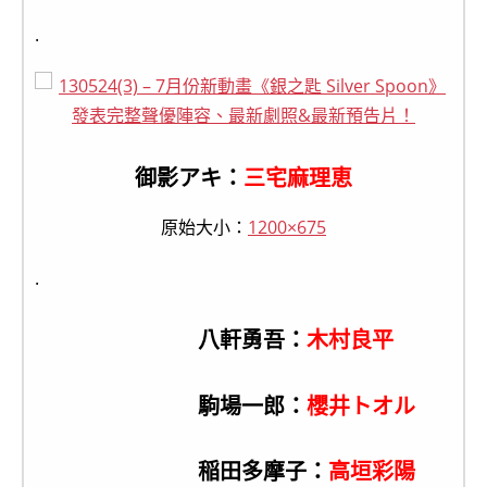
.
御影アキ：
三宅麻理恵
原始大小：
1200×675
.
八軒勇吾：
木村良平
駒場一郎：
櫻井トオル
稲田多摩子：
高垣彩陽