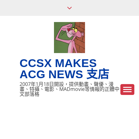
Skip
to
content
CCSX MAKES
ACG NEWS 支店
2007年1月18日開設，提供動畫、聲優、漫
畫、特攝、電影、MADmovie等情報的正體中
文部落格