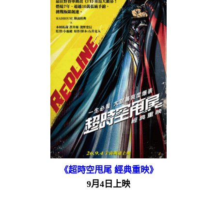
《超時空甩尾 經典重映》
9月4日上映