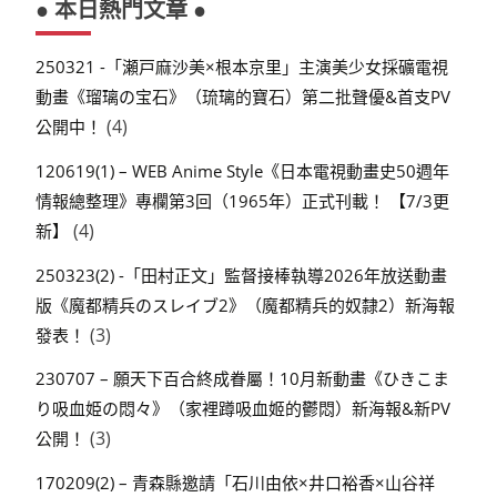
● 本日熱門文章 ●
250321 -「瀬戸麻沙美×根本京里」主演美少女採礦電視
動畫《瑠璃の宝石》（琉璃的寶石）第二批聲優&首支PV
(4)
公開中！
120619(1) – WEB Anime Style《日本電視動畫史50週年
情報總整理》專欄第3回（1965年）正式刊載！ 【7/3更
(4)
新】
250323(2) -「田村正文」監督接棒執導2026年放送動畫
版《魔都精兵のスレイブ2》（魔都精兵的奴隸2）新海報
(3)
發表！
230707 – 願天下百合終成眷屬！10月新動畫《ひきこま
り吸血姫の悶々》（家裡蹲吸血姬的鬱悶）新海報&新PV
(3)
公開！
170209(2) – 青森縣邀請「石川由依×井口裕香×山谷祥