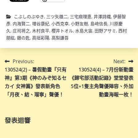
こぶしのぶゆき
,
三ツ矢雄二
,
三宅麻理恵
,
井澤詩織
,
伊藤智
彥
,
内海賢二
,
増谷康紀
,
小西克幸
,
小野友樹
,
島﨑信長
,
川原慶
久
,
庄司将之
,
木村良平
,
櫻井トオル
,
水島大宙
,
田野アサミ
,
西村
朋紘
,
銀の匙
,
高垣彩陽
,
高梨謙吾
文
Previous:
Next:
130524(2) – 暑假動畫『只有
130524(4) – 7月份新動畫
章
神』第3期《神のみぞ知るセ
《歸宅部活動記錄》堂堂發表
導
カイ 女神篇》發表新角色
5位+1隻主角聲優陣容、外加
「月夜、結、瑠寧」聲優！
動畫海報一枚！
覽
發表迴響