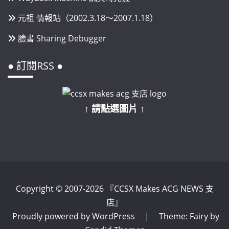
元祖 情報站（2002.3.18～2007.1.18）
臉書 Sharing Debugger
● 訂閱RSS ●
↑ 請點選圖片 ↑
Copyright © 2007-2026 『CCSX Makes ACG NEWS 支
店』
Proudly powered by WordPress
|
Theme: Fairy by