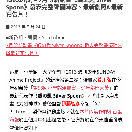
Spoon》發表完整聲優陣容、最新劇照&最新
預告片！
2013 年 5 月 24 日
ccsx
■新番組．聲優．YouTube■
7月份新動畫《銀の匙 Silver Spoon》發表完整聲優陣容
與最新預告片！
這是「小學館」大型企劃『2013 週刊少年SUNDAY
Anime Project』的新情報第二發：漫畫家
荒川弘
在今
年初榮獲「
第58回小學館漫畫賞 – 少年部門大獎
」的
最新代表作《
銀の匙 Silver Spoon
》，將由超人氣動
畫《刀劍神域》幕後監督
伊藤智彥
率領「A-1
Pictures」製作電視動畫版。就在
本片的製作群和首張
海報
於上個月中旬出爐之後，官方終於在今天隆重發表
聲優陣容如下：