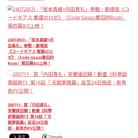
240720(2) -「坂本真綾×内
田真礼」參戰、劇場版
《コードギアス 奪還のロ
ゼ》（Code Geass奪回的
Roze）第四幕8/2上映！
200711 - 賀「内田真礼」
芙蘭達回歸！動畫《科學
超電磁砲T》第16話『 天
賦夢路篇』延至24日放
送、新角色PV公開！
Threads