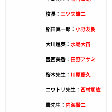
校長：
三ツ矢雄二
稲田真一郎：
小野友樹
大川進英：
水島大宙
豊西美香：
田野アサミ
桜木先生：
川原慶久
ニワトリ先生：
西村朋紘
轟先生：
内海賢二