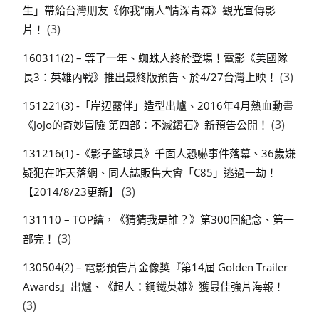
生」帶給台灣朋友《你我“兩人”情深青森》觀光宣傳影
(3)
片！
160311(2) – 等了一年、蜘蛛人終於登場！電影《美國隊
(3)
長3：英雄內戰》推出最終版預告、於4/27台灣上映！
151221(3) -「岸辺露伴」造型出爐、2016年4月熱血動畫
(3)
《JoJo的奇妙冒險 第四部：不滅鑽石》新預告公開！
131216(1) -《影子籃球員》千面人恐嚇事件落幕、36歲嫌
疑犯在昨天落網、同人誌販售大會「C85」逃過一劫！
(3)
【2014/8/23更新】
131110 – TOP繪，《猜猜我是誰？》第300回紀念、第一
(3)
部完！
130504(2) – 電影預告片金像獎『第14屆 Golden Trailer
Awards』出爐、《超人：鋼鐵英雄》獲最佳強片海報！
(3)