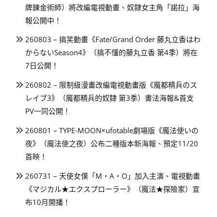
牌鍊金術師）將改編電視動畫、奴隸女主角「諾拉」海
報公開中！
260803 – 搞笑動畫《Fate/Grand Order 藤丸立香はわ
からないSeason4》（搞不懂的藤丸立香 第4季）將在
7日公開！
260802 – 限制級漫畫改編電視動畫版《魔都精兵のス
レイブ3》（魔都精兵的奴隸 第3季）書法海報&首支
PV一同公開！
260801 – TYPE-MOON×ufotable劇場版《魔法使いの
夜》（魔法使之夜）公布二種版本新海報、預定11/20
首映！
260731 – 天使女僕「M・A・O」加入主演、電視動畫
《マジカル★エクスプローラー》（魔法★探險家）宣
布10月開播！