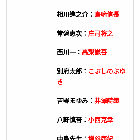
相川進之介：
島﨑信長
常盤恵次：
庄司将之
西川一：
高梨謙吾
別府太郎：
こぶしのぶゆ
き
吉野まゆみ：
井澤詩織
八軒慎吾：
小西克幸
中島先生：
増谷康紀