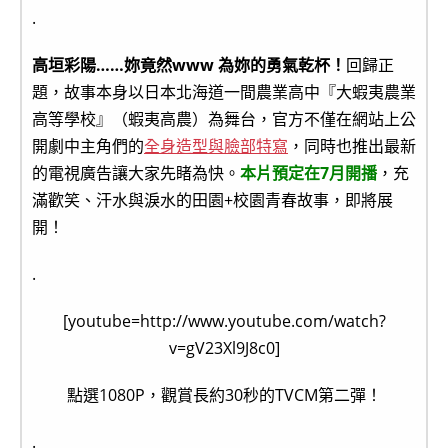
.
高垣彩陽……妳竟然www 為妳的勇氣乾杯！
回歸正
題，故事本身以日本北海道一間農業高中『大蝦夷農業
高等學校』（蝦夷高農）為舞台，官方不僅在網站上公
開劇中主角們的
全身造型與臉部特寫
，同時也推出最新
的電視廣告讓大家先睹為快。
本片預定在7月開播
，充
滿歡笑、汗水與淚水的田園+校園青春故事，即將展
開！
.
[youtube=http://www.youtube.com/watch?
v=gV23Xl9J8c0]
點選1080P，觀賞長約30秒的TVCM第二彈！
.