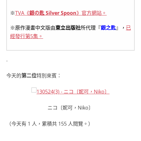
※
TVA《
銀の匙 Silver Spoon
》官方網站。
※原作漫畫中文版由
東立出版社
所代理『
銀之匙
』，
已
經發行第5集。
.
今天的
第二位
特別來賓：
ニコ〔妮可，Niko〕
（今天有 1 人，累積共 155 人閱覽。）