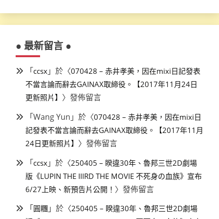
● 最新留言 ●
「
」於〈
ccsx
070428 – 赤井孝美，因在mixi日記發表
不當言論而辭去GAINAX取締役。【2017年11月24日
〉發佈留言
更新照片】
「
Wang Yun
」於〈
070428 – 赤井孝美，因在mixi日
記發表不當言論而辭去GAINAX取締役。【2017年11月
〉發佈留言
24日更新照片】
「
」於〈
ccsx
250405 – 睽違30年、魯邦三世2D劇場
版《LUPIN THE IIIRD THE MOVIE 不死身の血族》宣布
〉發佈留言
6/27上映、新預告片公開！
「
」於〈
圓糰
250405 – 睽違30年、魯邦三世2D劇場