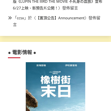
版《LUPIN THE IIIRD THE MOVIE 不死身の血族》宣布
〉發佈留言
6/27上映、新預告片公開！
「
」於〈
〉發佈留
ccsx
【置頂公告】Announcement
言
● 電影情報 ●