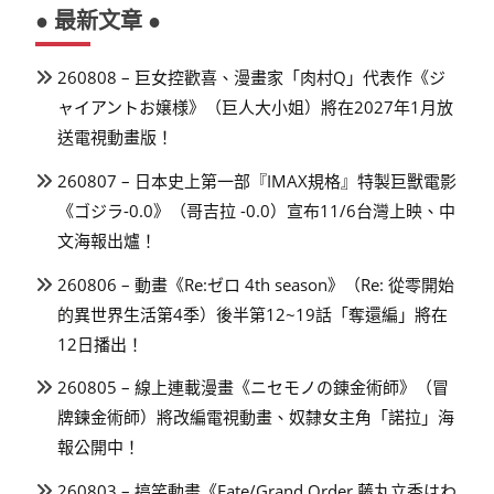
● 最新文章 ●
260808 – 巨女控歡喜、漫畫家「肉村Q」代表作《ジ
ャイアントお嬢様》（巨人大小姐）將在2027年1月放
送電視動畫版！
260807 – 日本史上第一部『IMAX規格』特製巨獸電影
《ゴジラ-0.0》（哥吉拉 -0.0）宣布11/6台灣上映、中
文海報出爐！
260806 – 動畫《Re:ゼロ 4th season》（Re: 從零開始
的異世界生活第4季）後半第12~19話「奪還編」將在
12日播出！
260805 – 線上連載漫畫《ニセモノの錬金術師》（冒
牌鍊金術師）將改編電視動畫、奴隸女主角「諾拉」海
報公開中！
260803 – 搞笑動畫《Fate/Grand Order 藤丸立香はわ