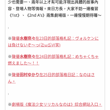
少也需要一、兩年以上才有可能浮現出具體的故事內
容、登場人物等情報。來日方長，大家不妨一邊複習
《1st》、《2nd A’s》兩集劇場版，一邊慢慢期待囉～
.
※
聲優
水樹奈々
在23日的部落格札記：ヴォルケンに
は負けないぞ～っ(≧ω≦)/(笑)
※
聲優
水樹奈々
在24日的部落格札記：めちゃくちゃ
燃えました～！！
※
聲優
田村ゆかり
在25日的部落格日記：なのはさ
ん。
.
※
劇場版《魔法少女リリカルなのは》綜合網站入口。