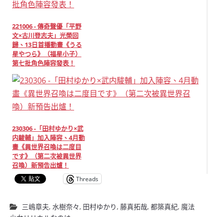
221006 - 傳奇聲優「平野
文×古川登志夫」光榮回
歸、13日首播動畫《うる
星やつら》（福星小子）
第七批角色陣容發表！
230306 -「田村ゆかり×武
内駿輔」加入陣容、4月動
畫《異世界召喚は二度目
です》（第二次被異世界
召喚）新預告出爐！
Threads
三嶋章夫
,
水樹奈々
,
田村ゆかり
,
藤真拓哉
,
都築真紀
,
魔法