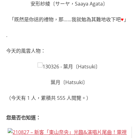
安形紗綾〔サーヤ，Saaya Agata〕
「既然是你送的禮物，那……我就勉為其難地收下吧
♥
」
.
今天的風雲人物：
葉月〔Hatsuki〕
（今天有 1 人，累積共 555 人閱覽。）
您是否也知道：