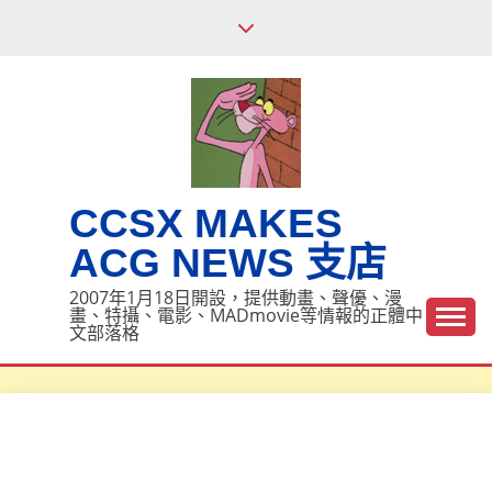
Skip
to
content
CCSX MAKES
ACG NEWS 支店
2007年1月18日開設，提供動畫、聲優、漫
畫、特攝、電影、MADmovie等情報的正體中
文部落格