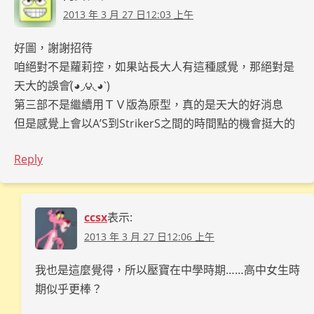
2013 年 3 月 27 日12:03 上午
好圖，謝謝招待
咱絕對不是蘿莉控，如果站長大人有這種感覺，那絕對是
天大的誤會(́◕◞౪◟◕‵)
第三部不是繼續用ＴＶ版為原型，真的是天大的好消息
但是感覺上會以A’S到StrikerS之間的時間點的機會挺大的
Reply
ccsx
表示:
2013 年 3 月 27 日12:06 上午
我也是這麼覺得，所以壓寶在中學時期……高中女生時
期似乎更棒？