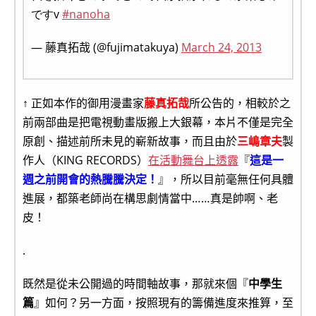
ですv
#nanoha
— 藤真拓哉 (@fujimatakuya)
March 24, 2013
↑ 正如本作的御用漫畫家
藤真拓哉
所公告的，相較於之
前兩部曲是把電視動畫版搬上大銀幕，本片不僅是完全
原創、描述前所未見的嶄新故事，而且由於
三嶋章夫
製
作人（KING RECORDS）
在活動舞台上透露
『
這是一
週之前開會的熱騰騰決定！
』，所以目前毫無任何具體
進展，都築老師尚在構思劇情當中……真是帥啊、老
皮！
.
既然是從未公開過的時間軸故事，那就來個『
中學生
篇
』如何？另一方面，按照現有的籌備進度來推算，至