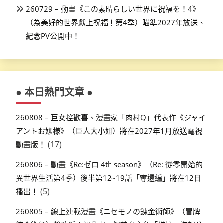
260729 – 動畫《この素晴らしい世界に祝福を！4》
（為美好的世界獻上祝福！第4季）瞄準2027年放送、
紀念PV公開中！
● 本日熱門文章 ●
260808 – 巨女控歡喜、漫畫家「肉村Q」代表作《ジャイ
アントお嬢様》（巨人大小姐）將在2027年1月放送電視
(17)
動畫版！
260806 – 動畫《Re:ゼロ 4th season》（Re: 從零開始的
異世界生活第4季）後半第12~19話「奪還編」將在12日
(5)
播出！
260805 – 線上連載漫畫《ニセモノの錬金術師》（冒牌