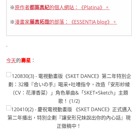
※
原作者
都築真紀
的個人網站：《Platina》。
※
漫畫家
藤真拓哉
的部落：《ESSENTIA blog》。
.
今天
的
壽星
：