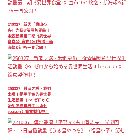
210827 - 新客「東山奈
央」光臨&演唱片尾曲！
電視動畫第二期《異世界
食堂2》宣布10/1放送、新
海報&新PV一同公開！
250327 - 賢者之塔、我們
來啦！從零開始的異世界
生活動畫《Re:ゼロから
始める異世界生活 4th
season》銳意製作中！