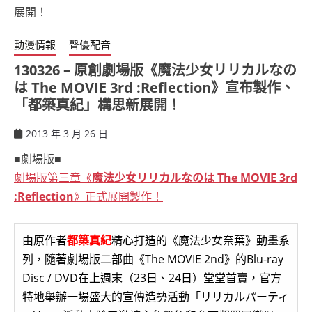
動漫情報
聲優配音
130326 – 原創劇場版《魔法少女リリカルなの
は The MOVIE 3rd :Reflection》宣布製作、
「都築真紀」構思新展開！
2013 年 3 月 26 日
ccsx
■劇場版■
劇場版第三章《
魔法少女リリカルなのは The MOVIE 3rd
:Reflection
》正式展開製作！
由原作者
都築真紀
精心打造的《魔法少女奈葉》動畫系
列，隨著劇場版二部曲《The MOVIE 2nd》的Blu-ray
Disc / DVD在上週末（23日、24日）堂堂首賣，官方
特地舉辦一場盛大的宣傳造勢活動「リリカルパーティ