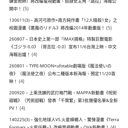
鍊金術師）將改編電視動畫、奴隸女主角「諾拉」海報公
(5)
開中！
130611(3) – 高河弓原作×南方純作畫「12人暗殺1女」之
(5)
校園漫畫《悪魔のリドル》將改編2014年動畫版！
260807 – 日本史上第一部『IMAX規格』特製巨獸電影
《ゴジラ-0.0》（哥吉拉 -0.0）宣布11/6台灣上映、中文
(4)
海報出爐！
260801 – TYPE-MOON×ufotable劇場版《魔法使いの
夜》（魔法使之夜）公布二種版本新海報、預定11/20首
(4)
映！
200920 – 上乘洗鍊的武打格鬥戰、MAPPA新動畫《呪術
廻戦》（咒術迴戰）發表「千葉繁」第3批聲優名單&全新
(4)
PV！
140225(3) – 強化地球人VS.火星蟑螂人、驚悚漫畫《Terra
(4)
Formars ~火星任務~》改編電視動畫、OVA新動畫！