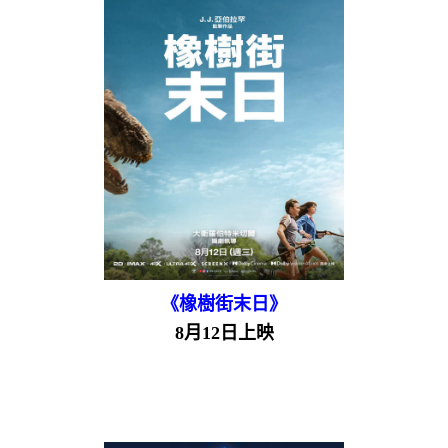
《橡樹街末日》
8月12日上映