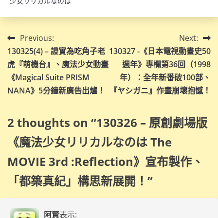
少女リリカルなのは
文
Previous:
Next:
130325(4) – 證實為吃角子老
130327 -《日本電視動畫史50
章
虎『萌機台』、魔法少女動畫
週年》專欄第36回（1998
導
《Magical Suite PRISM
年）：全年新番破100部、
NANA》5分鐘新廣告出爐！
『ヤシガニ』作畫崩壞抱憾！
覽
2 thoughts on “
130326 – 原創劇場版
《魔法少女リリカルなのは The
MOVIE 3rd :Reflection》宣布製作、
「都築真紀」構思新展開！
”
阿賢
表示: