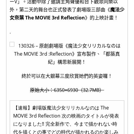
ーV」。活動中除了邀請主角聲優和台下觀眾同樂以
外，第二天的舞台也正式發表了劇場版三部曲《
魔法少
女奈葉 The MOVIE 3rd Reflection
》的上映計畫！
.
終於可以在大銀幕三度欣賞她們的英姿囉！
原始大小：6350×6930（32.7MB）
【速報】劇場版魔法少女リリカルなのは The
MOVIE 3rd Reflection 次の映画のタイトルが発表
になりました‼ 完全新作で、今まで描かれない時
代を描くとの事でどの時代が描かれるのか楽しみ