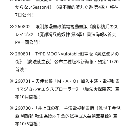
からないSeason4》（搞不懂的藤丸立香 第4季）將在
7日公開！
260802 – 限制級漫畫改編電視動畫版《魔都精兵のス
レイブ3》（魔都精兵的奴隸 第3季）書法海報&首支
PV一同公開！
260801 – TYPE-MOON×ufotable劇場版《魔法使いの
夜》（魔法使之夜）公布二種版本新海報、預定11/20
首映！
260731 – 天使女僕「M・A・O」加入主演、電視動畫
《マジカル★エクスプローラー》（魔法★探險家）宣
布10月開播！
260730 -「井上ほの花」主演電視動畫版《亂世千金倪
亞·利斯頓 轉生為嬌弱千金的弒神武人華麗無雙錄》宣
布10/6首播！