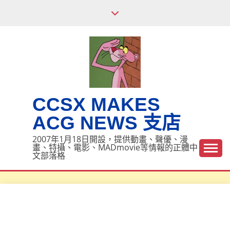
Skip
to
content
CCSX MAKES
ACG NEWS 支店
2007年1月18日開設，提供動畫、聲優、漫
畫、特攝、電影、MADmovie等情報的正體中
文部落格