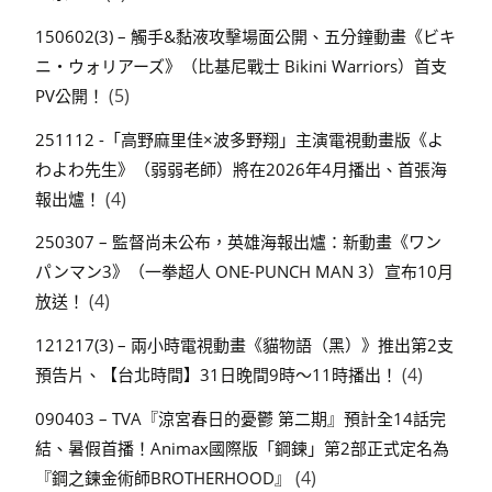
150602(3) – 觸手&黏液攻擊場面公開、五分鐘動畫《ビキ
ニ・ウォリアーズ》（比基尼戰士 Bikini Warriors）首支
(5)
PV公開！
251112 -「高野麻里佳×波多野翔」主演電視動畫版《よ
わよわ先生》（弱弱老師）將在2026年4月播出、首張海
(4)
報出爐！
250307 – 監督尚未公布，英雄海報出爐：新動畫《ワン
パンマン3》（一拳超人 ONE-PUNCH MAN 3）宣布10月
(4)
放送！
121217(3) – 兩小時電視動畫《貓物語（黑）》推出第2支
(4)
預告片、【台北時間】31日晚間9時～11時播出！
090403 – TVA『涼宮春日的憂鬱 第二期』預計全14話完
結、暑假首播！Animax國際版「鋼鍊」第2部正式定名為
(4)
『鋼之鍊金術師BROTHERHOOD』