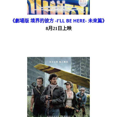
《劇場版 境界的彼方 -I'LL BE HERE- 未來篇》
8月21日上映