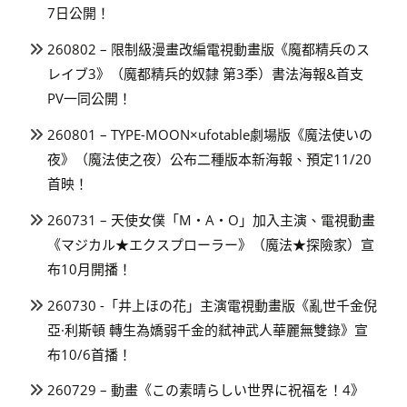
7日公開！
260802 – 限制級漫畫改編電視動畫版《魔都精兵のス
レイブ3》（魔都精兵的奴隸 第3季）書法海報&首支
PV一同公開！
260801 – TYPE-MOON×ufotable劇場版《魔法使いの
夜》（魔法使之夜）公布二種版本新海報、預定11/20
首映！
260731 – 天使女僕「M・A・O」加入主演、電視動畫
《マジカル★エクスプローラー》（魔法★探險家）宣
布10月開播！
260730 -「井上ほの花」主演電視動畫版《亂世千金倪
亞·利斯頓 轉生為嬌弱千金的弒神武人華麗無雙錄》宣
布10/6首播！
260729 – 動畫《この素晴らしい世界に祝福を！4》