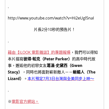
.
http://www.youtube.com/watch?v=Hi2eUgl5naI
片長2分10秒的預告片！
.
藉由【iLOOK 電影雜誌】的專題報導
，我們可以得知
本片描寫
彼得·帕克（Peter Parker）
的高中時代故
事，邂逅他的初戀女友
葛溫·史黛西（Gwen
Stacy）
，同時也將面對嶄新敵人－－
蜥蜴人（The
Lizard）
。
本片預定7月3日台灣與全美同步上映～
.
※
電影官方網站。