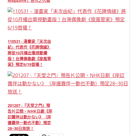
Magazine」合作之代號
《Vinto de Pint》原創動
畫推出首支廣告！
110531 - 漫畫家「末次由
紀」代表作《花牌情緣》
將從10月播出電視動畫
版！台灣偶像劇《旋風管
家》預定6/19首播！
201207 -『天堂之門』預
告片公開、NHK日劇《岸
辺露伴は動かない》（岸
邊露伴一動也不動）預定
28~30日放送！