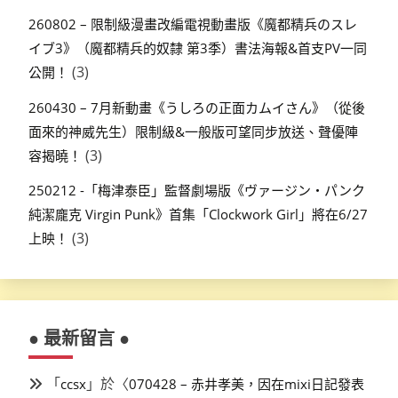
260802 – 限制級漫畫改編電視動畫版《魔都精兵のスレ
イブ3》（魔都精兵的奴隸 第3季）書法海報&首支PV一同
(3)
公開！
260430 – 7月新動畫《うしろの正面カムイさん》（從後
面來的神威先生）限制級&一般版可望同步放送、聲優陣
(3)
容揭曉！
250212 -「梅津泰臣」監督劇場版《ヴァージン・パンク
純潔龐克 Virgin Punk》首集「Clockwork Girl」將在6/27
(3)
上映！
● 最新留言 ●
「
」於〈
ccsx
070428 – 赤井孝美，因在mixi日記發表