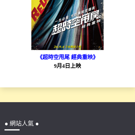
《超時空甩尾 經典重映》
9月4日上映
● 網站人氣 ●