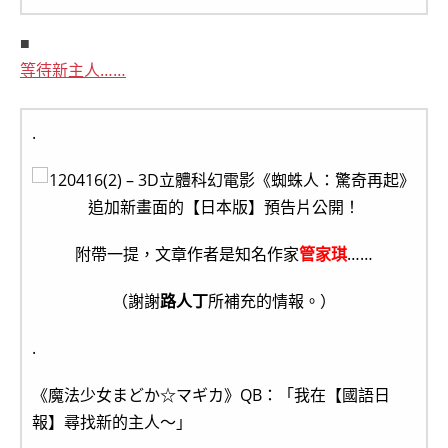
■
等待新主人……
.
附帶一提，文章作者是知名作家
管家琪
……
（謝謝
路人丁
所補充的情報。）
.
《魔法少女まどか☆マギカ》QB：「我在【國語日
報】尋找新的主人～」