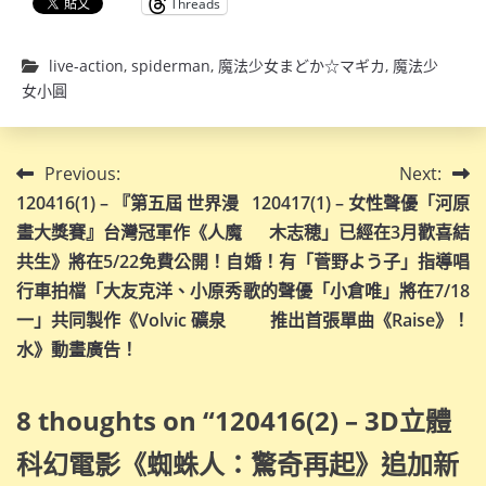
Threads
live-action
,
spiderman
,
魔法少女まどか☆マギカ
,
魔法少
女小圓
文
Previous:
Next:
120416(1) – 『第五屆 世界漫
120417(1) – 女性聲優「河原
章
畫大獎賽』台灣冠軍作《人魔
木志穂」已經在3月歡喜結
導
共生》將在5/22免費公開！自
婚！有「菅野よう子」指導唱
行車拍檔「大友克洋、小原秀
歌的聲優「小倉唯」將在7/18
覽
一」共同製作《Volvic 礦泉
推出首張單曲《Raise》！
水》動畫廣告！
8 thoughts on “
120416(2) – 3D立體
科幻電影《蜘蛛人：驚奇再起》追加新