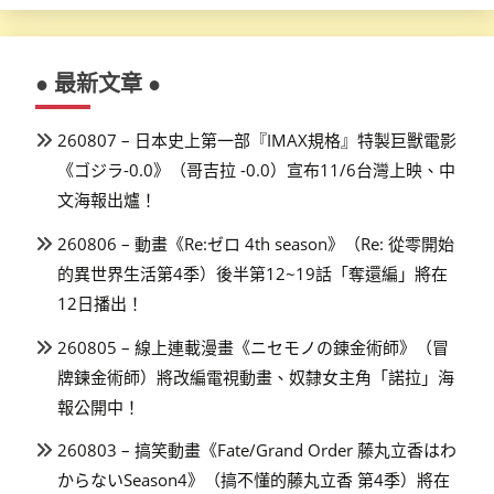
● 最新文章 ●
260807 – 日本史上第一部『IMAX規格』特製巨獸電影
《ゴジラ-0.0》（哥吉拉 -0.0）宣布11/6台灣上映、中
文海報出爐！
260806 – 動畫《Re:ゼロ 4th season》（Re: 從零開始
的異世界生活第4季）後半第12~19話「奪還編」將在
12日播出！
260805 – 線上連載漫畫《ニセモノの錬金術師》（冒
牌鍊金術師）將改編電視動畫、奴隸女主角「諾拉」海
報公開中！
260803 – 搞笑動畫《Fate/Grand Order 藤丸立香はわ
からないSeason4》（搞不懂的藤丸立香 第4季）將在