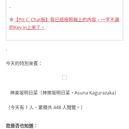
.
※
【Ptt C_Chat板】我已經按照報上的內容，一字不漏
的Key in上來了。
.
今天的特別來賓：
神楽坂明日菜〔神樂坂明日菜，Asuna Kagurazaka〕
（今天有 1 人，累積共 448 人閱覽。）
您是否也知道：