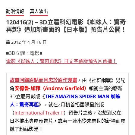
動漫情報
真人演出
120416(2) – 3D立體科幻電影《蜘蛛人：驚奇
再起》追加新畫面的【日本版】預告片公開！
2012 年 4 月 16 日
ccsx
■3D立體．電影■
電影《蜘蛛人：驚奇再起》日文字幕版預告片首播！
故事回歸原點而且忠於原作漫畫
，由《社群網戰》男配
角
安德魯·加菲（Andrew Garfield）
領銜主演的嶄新
3D立體電影版《
THE AMAZING SPIDER-MAN 蜘蛛
人：驚奇再起
》，就在2月初首播國際最終版
（
International Trailer F
）預告片之後，沒想到又在
日本推出專屬預告片，靠著一連串從未問世的新場面震
撼了粉絲影迷：