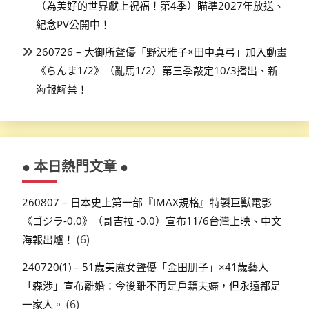
（為美好的世界獻上祝福！第4季）瞄準2027年放送、
紀念PV公開中！
260726 – 大御所聲優「野沢雅子×田中真弓」加入動畫
《らんま1/2》（亂馬1/2）第三季敲定10/3播出、新
海報解禁！
● 本日熱門文章 ●
260807 – 日本史上第一部『IMAX規格』特製巨獸電影
《ゴジラ-0.0》（哥吉拉 -0.0）宣布11/6台灣上映、中文
(6)
海報出爐！
240720(1) – 51歲美魔女聲優「金田朋子」×41歲藝人
「森渉」宣布離婚：今後雖不再是戶籍夫婦，但永遠都是
(6)
一家人。