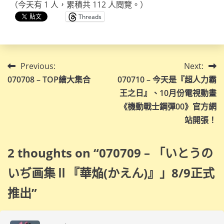
（今天有 1 人，累積共 112 人閱覽。）
Threads
文
Previous:
Next:
070708 – TOP繪大集合
070710 – 今天是『超人力霸
章
王之日』、10月份電視動畫
導
《機動戰士鋼彈00》官方網
站開張！
覽
2 thoughts on “
070709 – 「いとうの
いぢ画集Ⅱ『華焔(かえん)』」8/9正式
推出
”