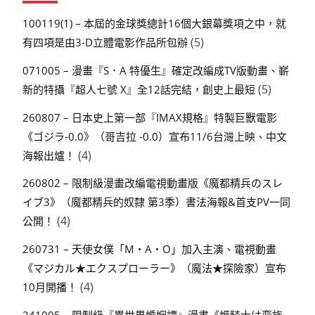
100119(1) – 本屆的金球獎總計16個大銀幕獎項之中，就
(5)
有四項是由3-D立體電影作品所包辦
071005 – 漫畫『S．A 特優生』確定改編成TV版動畫、嶄
(5)
新的特攝『超人七號 X』全12話完結，創史上最短
260807 – 日本史上第一部『IMAX規格』特製巨獸電影
《ゴジラ-0.0》（哥吉拉 -0.0）宣布11/6台灣上映、中文
(4)
海報出爐！
260802 – 限制級漫畫改編電視動畫版《魔都精兵のスレ
イブ3》（魔都精兵的奴隸 第3季）書法海報&首支PV一同
(4)
公開！
260731 – 天使女僕「M・A・O」加入主演、電視動畫
《マジカル★エクスプローラー》（魔法★探險家）宣布
(4)
10月開播！
241005 – 限制級『異世界婚姻譚』漫畫《姫騎士は蛮族