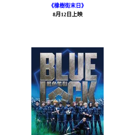
《橡樹街末日》
8月12日上映