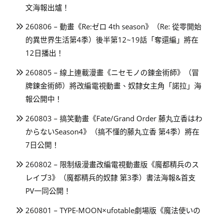
文海報出爐！
260806 – 動畫《Re:ゼロ 4th season》（Re: 從零開始
的異世界生活第4季）後半第12~19話「奪還編」將在
12日播出！
260805 – 線上連載漫畫《ニセモノの錬金術師》（冒
牌鍊金術師）將改編電視動畫、奴隸女主角「諾拉」海
報公開中！
260803 – 搞笑動畫《Fate/Grand Order 藤丸立香はわ
からないSeason4》（搞不懂的藤丸立香 第4季）將在
7日公開！
260802 – 限制級漫畫改編電視動畫版《魔都精兵のス
レイブ3》（魔都精兵的奴隸 第3季）書法海報&首支
PV一同公開！
260801 – TYPE-MOON×ufotable劇場版《魔法使いの