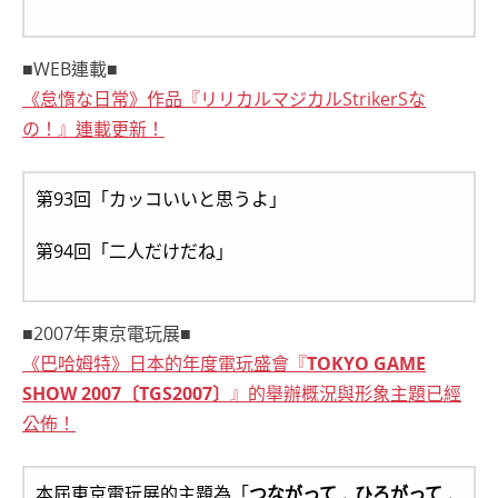
■WEB連載■
《怠惰な日常》作品『リリカルマジカルStrikerSな
の！』連載更新！
第93回「カッコいいと思うよ」
第94回「二人だけだね」
■2007年東京電玩展■
《巴哈姆特》日本的年度電玩盛會『
TOKYO GAME
SHOW 2007〔TGS2007〕
』的舉辦概況與形象主題已經
公佈！
本屆東京電玩展的主題為「
つながって﹑ひろがって﹑