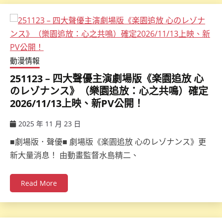
動漫情報
251123 – 四大聲優主演劇場版《楽園追放 心
のレゾナンス》（樂園追放：心之共鳴）確定
2026/11/13上映、新PV公開！
2025 年 11 月 23 日
ccsx
■劇場版．聲優■ 劇場版《楽園追放 心のレゾナンス》更
新大量消息！ 由動畫監督水島精二、
Read More