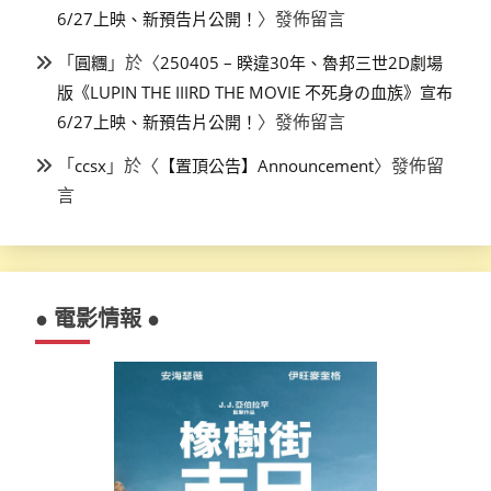
〉發佈留言
6/27上映、新預告片公開！
「
」於〈
圓糰
250405 – 睽違30年、魯邦三世2D劇場
版《LUPIN THE IIIRD THE MOVIE 不死身の血族》宣布
〉發佈留言
6/27上映、新預告片公開！
「
」於〈
〉發佈留
ccsx
【置頂公告】Announcement
言
● 電影情報 ●