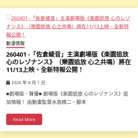
動漫情報
260401 -「佐倉綾音」主演劇場版《楽園追放
心のレゾナンス》（樂園追放 心之共鳴）將在
11/13上映、全新特報公開！
2026 年 4 月 1 日
ccsx
■劇場版．聲優■ 劇場版《楽園追放 心のレゾナンス》追
加情報！ 由動畫監督水島精二、腳本
Read More