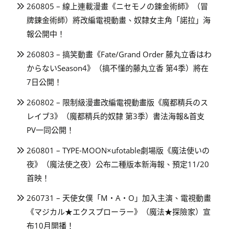
260805 – 線上連載漫畫《ニセモノの錬金術師》（冒
牌鍊金術師）將改編電視動畫、奴隸女主角「諾拉」海
報公開中！
260803 – 搞笑動畫《Fate/Grand Order 藤丸立香はわ
からないSeason4》（搞不懂的藤丸立香 第4季）將在
7日公開！
260802 – 限制級漫畫改編電視動畫版《魔都精兵のス
レイブ3》（魔都精兵的奴隸 第3季）書法海報&首支
PV一同公開！
260801 – TYPE-MOON×ufotable劇場版《魔法使いの
夜》（魔法使之夜）公布二種版本新海報、預定11/20
首映！
260731 – 天使女僕「M・A・O」加入主演、電視動畫
《マジカル★エクスプローラー》（魔法★探險家）宣
布10月開播！