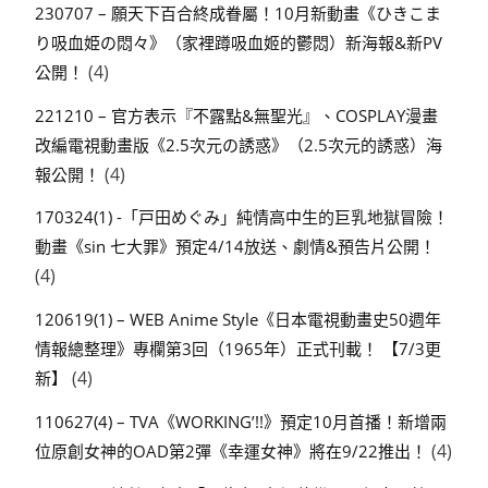
230707 – 願天下百合終成眷屬！10月新動畫《ひきこま
り吸血姫の悶々》（家裡蹲吸血姬的鬱悶）新海報&新PV
(4)
公開！
221210 – 官方表示『不露點&無聖光』、COSPLAY漫畫
改編電視動畫版《2.5次元の誘惑》（2.5次元的誘惑）海
(4)
報公開！
170324(1) -「戸田めぐみ」純情高中生的巨乳地獄冒險！
動畫《sin 七大罪》預定4/14放送、劇情&預告片公開！
(4)
120619(1) – WEB Anime Style《日本電視動畫史50週年
情報總整理》專欄第3回（1965年）正式刊載！ 【7/3更
(4)
新】
110627(4) – TVA《WORKING’!!》預定10月首播！新增兩
(4)
位原創女神的OAD第2彈《幸運女神》將在9/22推出！