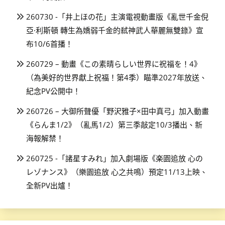
260730 -「井上ほの花」主演電視動畫版《亂世千金倪
亞·利斯頓 轉生為嬌弱千金的弒神武人華麗無雙錄》宣
布10/6首播！
260729 – 動畫《この素晴らしい世界に祝福を！4》
（為美好的世界獻上祝福！第4季）瞄準2027年放送、
紀念PV公開中！
260726 – 大御所聲優「野沢雅子×田中真弓」加入動畫
《らんま1/2》（亂馬1/2）第三季敲定10/3播出、新
海報解禁！
260725 -「諸星すみれ」加入劇場版《楽園追放 心の
レゾナンス》（樂園追放 心之共鳴）預定11/13上映、
全新PV出爐！