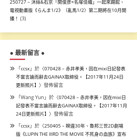
250727 – 沐絲&右京「関俊彦×名塚佳織」一起來踢館、
電視動畫版《らんま1/2》（亂馬1/2）第二期將在10月開
(3)
播！
● 最新留言 ●
「
」於〈
ccsx
070428 – 赤井孝美，因在mixi日記發表
不當言論而辭去GAINAX取締役。【2017年11月24日
〉發佈留言
更新照片】
「
Wang Yun
」於〈
070428 – 赤井孝美，因在mixi日
記發表不當言論而辭去GAINAX取締役。【2017年11月
〉發佈留言
24日更新照片】
「
」於〈
ccsx
250405 – 睽違30年、魯邦三世2D劇場
版《LUPIN THE IIIRD THE MOVIE 不死身の血族》宣布