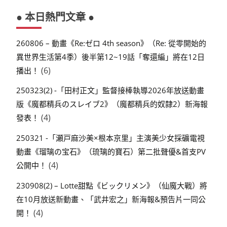
● 本日熱門文章 ●
260806 – 動畫《Re:ゼロ 4th season》（Re: 從零開始的
異世界生活第4季）後半第12~19話「奪還編」將在12日
(6)
播出！
250323(2) -「田村正文」監督接棒執導2026年放送動畫
版《魔都精兵のスレイブ2》（魔都精兵的奴隸2）新海報
(4)
發表！
250321 -「瀬戸麻沙美×根本京里」主演美少女採礦電視
動畫《瑠璃の宝石》（琉璃的寶石）第二批聲優&首支PV
(4)
公開中！
230908(2) – Lotte甜點《ビックリメン》（仙魔大戰）將
在10月放送新動畫、「武井宏之」新海報&預告片一同公
(4)
開！