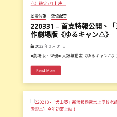
動漫情報
聲優配音
220331 – 首支特報公
作劇場版《ゆるキャン△》（
2022 年 3 月 31 日
ccsx
■劇場版．聲優■ 大銀幕動畫《ゆるキャン△》
Read More