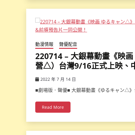
動漫情報
聲優配音
220714 – 大銀幕動畫《
營△）台灣9/16正式上映
2022 年 7 月 14 日
ccsx
■劇場版．聲優■ 大銀幕動畫《ゆるキャン△》
Read More