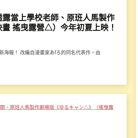
海報透露當上學校老師、原班人馬製作
畫 搖曳露營△）今年初夏上映！
新海報！ 改編自漫畫家あfろ的同名代表作，由