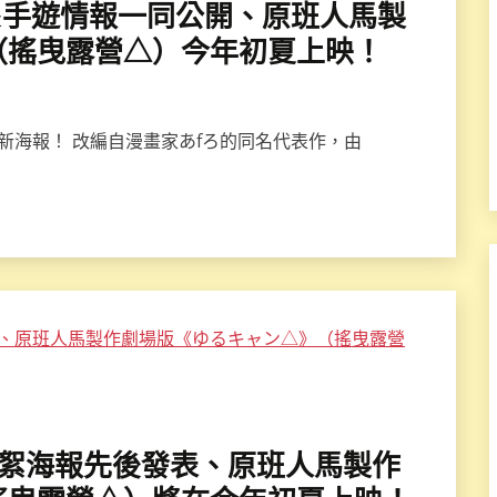
海報&手遊情報一同公開、原班人馬製
（搖曳露營△）今年初夏上映！
新海報！ 改編自漫畫家あfろ的同名代表作，由
凜」花絮海報先後發表、原班人馬製作