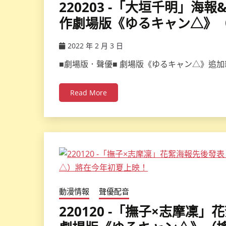
220203 -「大垣千明」
作劇場版《ゆるキャン△》
2022 年 2 月 3 日
ccsx
■劇場版．聲優■ 劇場版《ゆるキャン△》追加
Read More
動漫情報
聲優配音
220120 -「撫子×志摩