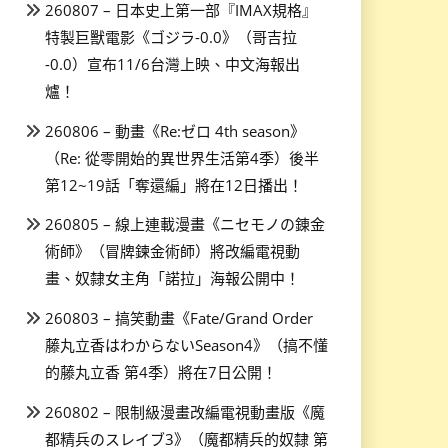
260807 – 日本史上第一部『IMAX規格』
特製巨獸電影《ゴジラ-0.0》（哥吉拉
-0.0）宣布11/6台灣上映、中文海報出
爐！
260806 – 動畫《Re:ゼロ 4th season》
（Re: 從零開始的異世界生活第4季）後半
第12~19話「奪還編」將在12日播出！
260805 – 線上連載漫畫《ニセモノの錬金
術師》（冒牌鍊金術師）將改編電視動
畫、奴隸女主角「諾拉」海報公開中！
260803 – 搞笑動畫《Fate/Grand Order
藤丸立香はわからないSeason4》（搞不懂
的藤丸立香 第4季）將在7日公開！
260802 – 限制級漫畫改編電視動畫版《魔
都精兵のスレイブ3》（魔都精兵的奴隸 第