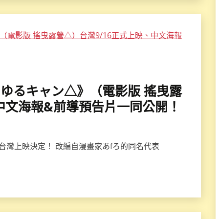
映画 ゆるキャン△》（電影版 搖曳露
、中文海報&前導預告片一同公開！
台灣上映決定！ 改編自漫畫家あfろ的同名代表