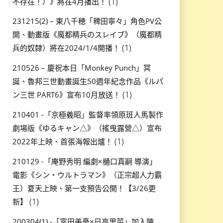
(1)
不存在！）》將在4月播出！
231215(2) – 東八千穂「稗田寧々」角色PV公
開、動畫版《魔都精兵のスレイブ》（魔都精
(1)
兵的奴隸）將在2024/1/4開播！
210526 – 慶祝本日「Monkey Punch」冥
誕、魯邦三世動畫誕生50週年紀念作品《ルパ
(1)
ン三世 PART6》宣布10月放送！
210401 -「京極義昭」監督率領原班人馬製作
劇場版《ゆるキャン△》（搖曳露營△）宣布
(1)
2022年上映、首張海報出爐！
210129 -「庵野秀明 編劇×樋口真嗣 導演」
電影《シン・ウルトラマン》（正宗超人力霸
王）夏天上映、第一支預告公開！【3/26更
(1)
新】
200304(1) -「富田美憂×日高里菜」加入陣