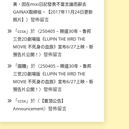
美，因在mixi日記發表不當言論而辭去
GAINAX取締役。【2017年11月24日更新
〉發佈留言
照片】
「
」於〈
ccsx
250405 – 睽違30年、魯邦
三世2D劇場版《LUPIN THE IIIRD THE
MOVIE 不死身の血族》宣布6/27上映、新
〉發佈留言
預告片公開！
「
」於〈
圓糰
250405 – 睽違30年、魯邦
三世2D劇場版《LUPIN THE IIIRD THE
MOVIE 不死身の血族》宣布6/27上映、新
〉發佈留言
預告片公開！
「
」於〈
ccsx
【置頂公告】
〉發佈留言
Announcement