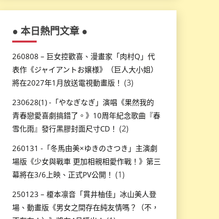
● 本日熱門文章 ●
260808 – 巨女控歡喜、漫畫家「肉村Q」代
表作《ジャイアントお嬢様》（巨人大小姐）
(3)
將在2027年1月放送電視動畫版！
230628(1) -「やなぎなぎ」演唱《果然我的
青春戀愛喜劇搞錯了。》10周年紀念歌曲『春
(2)
雪化雨』發行黑膠封面尺寸CD！
260131 -「冬馬由美×ゆきのさつき」主演劇
場版《少女與戰車 更加相親相愛作戰！》第三
(1)
幕將在3/6上映、正式PV公開！
250123 – 榎本凛音「貫井柚佳」冰山美人登
場、動畫版《男女之間存在純友情嗎？（不，