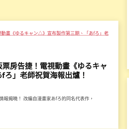
劇場版票房告捷！電視動畫《ゆるキャ
fろ」老師祝賀海報出爐！
情報揭曉！ 改編自漫畫家あfろ的同名代表作，