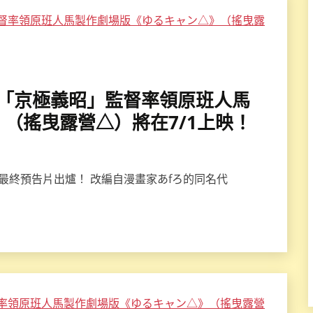
公開、「京極義昭」監督率領原班人馬
（搖曳露營△）將在7/1上映！
最終預告片出爐！ 改編自漫畫家あfろ的同名代