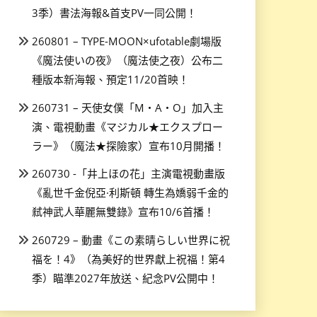
3季）書法海報&首支PV一同公開！
260801 – TYPE-MOON×ufotable劇場版
《魔法使いの夜》（魔法使之夜）公布二
種版本新海報、預定11/20首映！
260731 – 天使女僕「M・A・O」加入主
演、電視動畫《マジカル★エクスプロー
ラー》（魔法★探險家）宣布10月開播！
260730 -「井上ほの花」主演電視動畫版
《亂世千金倪亞·利斯頓 轉生為嬌弱千金的
弒神武人華麗無雙錄》宣布10/6首播！
260729 – 動畫《この素晴らしい世界に祝
福を！4》（為美好的世界獻上祝福！第4
季）瞄準2027年放送、紀念PV公開中！