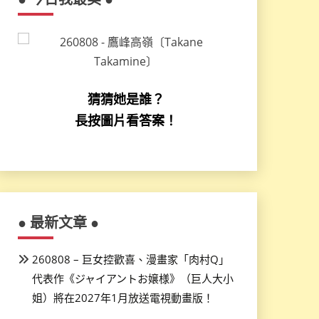
猜猜她是誰？
長按圖片看答案！
● 最新文章 ●
260808 – 巨女控歡喜、漫畫家「肉村Q」
代表作《ジャイアントお嬢様》（巨人大小
姐）將在2027年1月放送電視動畫版！