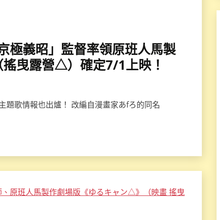
開、「京極義昭」監督率領原班人馬製
搖曳露營△）確定7/1上映！
主題歌情報也出爐！ 改編自漫畫家あfろ的同名