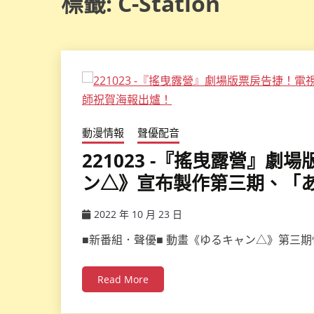
標籤:
C-Station
動漫情報
聲優配音
221023 -『搖曳露營』
ン△》宣布製作第三期、「あ
2022 年 10 月 23 日
ccsx
■新番組．聲優■ 動畫《ゆるキャン△》第三期
Read More