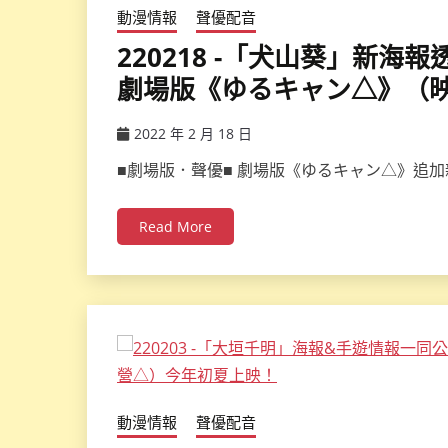
動漫情報
聲優配音
220218 -「犬山葵」新
劇場版《ゆるキャン△》（映
2022 年 2 月 18 日
ccsx
■劇場版．聲優■ 劇場版《ゆるキャン△》追加
Read More
動漫情報
聲優配音