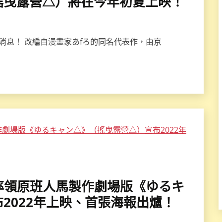
搖曳露營△）將在今年初夏上映！
消息！ 改編自漫畫家あfろ的同名代表作，由京
監督率領原班人馬製作劇場版《ゆるキ
2022年上映、首張海報出爐！