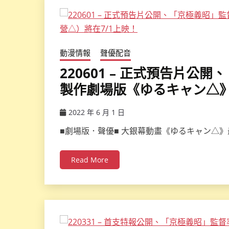
動漫情報
聲優配音
220601 – 正式預告片
製作劇場版《ゆるキャン△》
2022 年 6 月 1 日
ccsx
■劇場版．聲優■ 大銀幕動畫《ゆるキャン△》
Read More