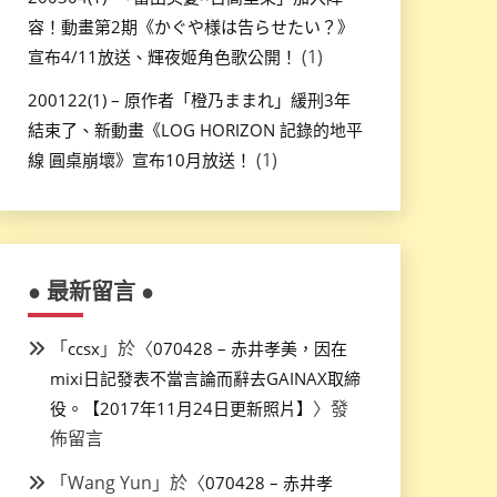
容！動畫第2期《かぐや様は告らせたい？》
(1)
宣布4/11放送、輝夜姬角色歌公開！
200122(1) – 原作者「橙乃ままれ」緩刑3年
結束了、新動畫《LOG HORIZON 記錄的地平
(1)
線 圓桌崩壞》宣布10月放送！
● 最新留言 ●
「
」於〈
ccsx
070428 – 赤井孝美，因在
mixi日記發表不當言論而辭去GAINAX取締
〉發
役。【2017年11月24日更新照片】
佈留言
「
Wang Yun
」於〈
070428 – 赤井孝