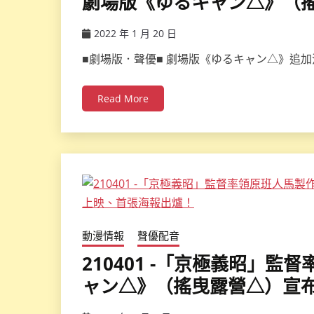
劇場版《ゆるキャン△》（
2022 年 1 月 20 日
ccsx
■劇場版．聲優■ 劇場版《ゆるキャン△》追加
Read More
動漫情報
聲優配音
210401 -「京極義昭」
ャン△》（搖曳露營△）宣布