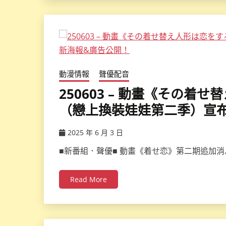
動漫情報
聲優配音
250603 – 動畫《その着せ替
（戀上換裝娃娃第二季）宣布
2025 年 6 月 3 日
ccsx
■新番組．聲優■ 動畫《着せ恋》第二期追加消
Read More