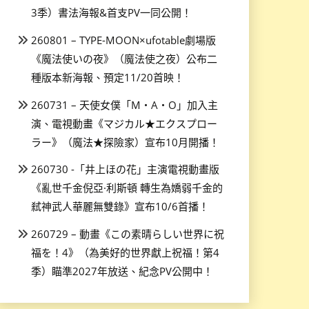
3季）書法海報&首支PV一同公開！
260801 – TYPE-MOON×ufotable劇場版
《魔法使いの夜》（魔法使之夜）公布二
種版本新海報、預定11/20首映！
260731 – 天使女僕「M・A・O」加入主
演、電視動畫《マジカル★エクスプロー
ラー》（魔法★探險家）宣布10月開播！
260730 -「井上ほの花」主演電視動畫版
《亂世千金倪亞·利斯頓 轉生為嬌弱千金的
弒神武人華麗無雙錄》宣布10/6首播！
260729 – 動畫《この素晴らしい世界に祝
福を！4》（為美好的世界獻上祝福！第4
季）瞄準2027年放送、紀念PV公開中！