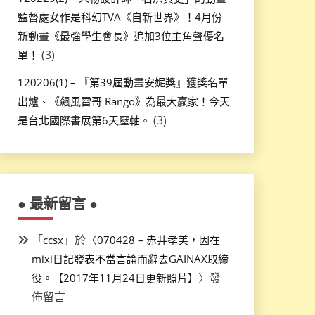
監督處女作是科幻TVA《自新世界》！4月份
新動畫《最強學生會長》追加3位主角聲優名
(3)
單！
120206(1) – 『第39屆動畫安妮獎』獲獎名單
出爐、《飆風雷哥 Rango》為最大贏家！今天
(3)
是台北國際書展第6天壓軸。
● 最新留言 ●
「
」於〈
ccsx
070428 – 赤井孝美，因在
mixi日記發表不當言論而辭去GAINAX取締
〉發
役。【2017年11月24日更新照片】
佈留言