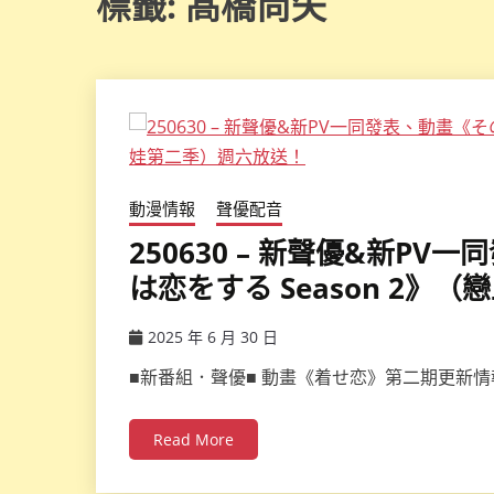
標籤:
髙橋尚矢
動漫情報
聲優配音
250630 – 新聲優&新P
は恋をする Season 2
2025 年 6 月 30 日
ccsx
■新番組．聲優■ 動畫《着せ恋》第二期更新情報
Read More