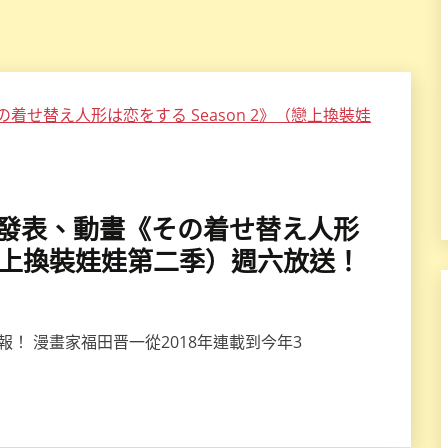
V一同發表、動畫《その着せ替え人形
》（戀上換裝娃娃第二季）週六放送！
！ 漫畫家福田晋一從2018年連載到今年3