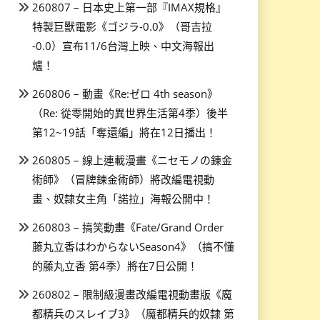
260807 – 日本史上第一部『IMAX規格』
特製巨獸電影《ゴジラ-0.0》（哥吉拉
-0.0）宣布11/6台灣上映、中文海報出
爐！
260806 – 動畫《Re:ゼロ 4th season》
（Re: 從零開始的異世界生活第4季）後半
第12~19話「奪還編」將在12日播出！
260805 – 線上連載漫畫《ニセモノの錬金
術師》（冒牌鍊金術師）將改編電視動
畫、奴隸女主角「諾拉」海報公開中！
260803 – 搞笑動畫《Fate/Grand Order
藤丸立香はわからないSeason4》（搞不懂
的藤丸立香 第4季）將在7日公開！
260802 – 限制級漫畫改編電視動畫版《魔
都精兵のスレイブ3》（魔都精兵的奴隸 第