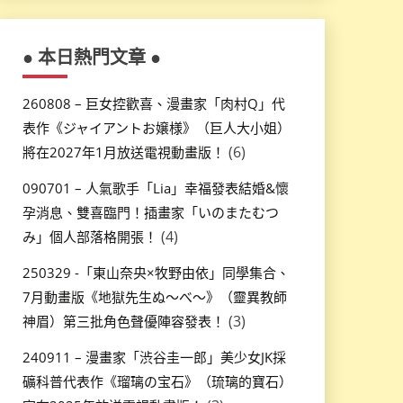
● 本日熱門文章 ●
260808 – 巨女控歡喜、漫畫家「肉村Q」代
表作《ジャイアントお嬢様》（巨人大小姐）
(6)
將在2027年1月放送電視動畫版！
090701 – 人氣歌手「Lia」幸福發表結婚&懷
孕消息、雙喜臨門！插畫家「いのまたむつ
(4)
み」個人部落格開張！
250329 -「東山奈央×牧野由依」同學集合、
7月動畫版《地獄先生ぬ～べ～》（靈異教師
(3)
神眉）第三批角色聲優陣容發表！
240911 – 漫畫家「渋谷圭一郎」美少女JK採
礦科普代表作《瑠璃の宝石》（琉璃的寶石）