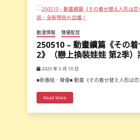
動漫情報
聲優配音
250510 – 動畫續篇《その
2》（戀上換裝娃娃 第2季
2025 年 5 月 10 日
ccsx
■新番組．聲優■ 動畫《その着せ替え人形は恋
Read More