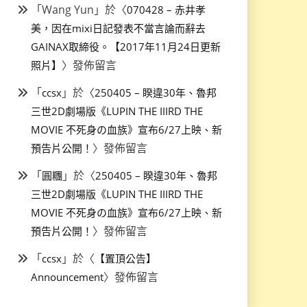
「
Wang Yun
」於〈
070428 – 赤井孝
美，因在mixi日記發表不當言論而辭去
GAINAX取締役。【2017年11月24日更新
〉發佈留言
照片】
「
」於〈
ccsx
250405 – 睽違30年、魯邦
三世2D劇場版《LUPIN THE IIIRD THE
MOVIE 不死身の血族》宣布6/27上映、新
〉發佈留言
預告片公開！
「
」於〈
圓糰
250405 – 睽違30年、魯邦
三世2D劇場版《LUPIN THE IIIRD THE
MOVIE 不死身の血族》宣布6/27上映、新
〉發佈留言
預告片公開！
「
」於〈
ccsx
【置頂公告】
〉發佈留言
Announcement