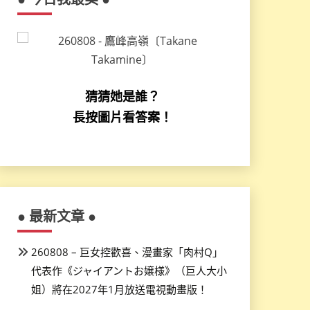
猜猜她是誰？
長按圖片看答案！
● 最新文章 ●
260808 – 巨女控歡喜、漫畫家「肉村Q」
代表作《ジャイアントお嬢様》（巨人大小
姐）將在2027年1月放送電視動畫版！