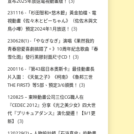
(3)
宣布2025年放送電視動畫版！
231116 -「杉田智和×悠木碧」黃金拍檔、電
視動畫《佐々木とピーちゃん》（佐佐木與文
(3)
鳥小嗶）預定2024年1月放送！
230628(1) -「やなぎなぎ」演唱《果然我的
青春戀愛喜劇搞錯了。》10周年紀念歌曲『春
(3)
雪化雨』發行黑膠封面尺寸CD！
200116 -『第43屆日本奧斯卡』最佳動畫長
片入圍：《天氣之子》《柯南》《魯邦三世
(3)
THE FIRST》等5部、預定3/6頒獎！
120825 – 東映動畫公司三位CG職人在
『CEDEC 2012』分享《光之美少女》四大世
代『プリキュアダンス』演化變遷！【9/1更
(3)
新】
120229(2) – 人物設計師「石浜真史」的動畫