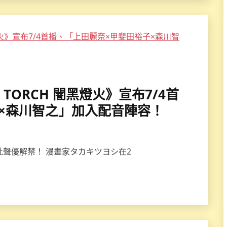
CK TORCH 闇黑燈火》宣布7/4首
×森川智之」加入配音陣容！
新一批聲優解禁！ 漫畫家タカキツヨシ在2