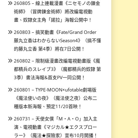
260805 – 線上連載漫畫《ニセモノの錬金
術師》（冒牌鍊金術師）將改編電視動
畫、奴隸女主角「諾拉」海報公開中！
260803 – 搞笑動畫《Fate/Grand Order
藤丸立香はわからないSeason4》（搞不懂
的藤丸立香 第4季）將在7日公開！
260802 – 限制級漫畫改編電視動畫版《魔
都精兵のスレイブ3》（魔都精兵的奴隸 第
3季）書法海報&首支PV一同公開！
260801 – TYPE-MOON×ufotable劇場版
《魔法使いの夜》（魔法使之夜）公布二
種版本新海報、預定11/20首映！
260731 – 天使女僕「M・A・O」加入主
演、電視動畫《マジカル★エクスプロー
ラー》（魔法★探險家）宣布10月開播！