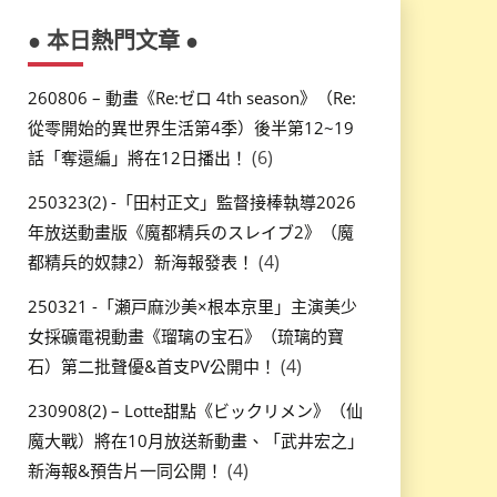
● 本日熱門文章 ●
260806 – 動畫《Re:ゼロ 4th season》（Re:
從零開始的異世界生活第4季）後半第12~19
(6)
話「奪還編」將在12日播出！
250323(2) -「田村正文」監督接棒執導2026
年放送動畫版《魔都精兵のスレイブ2》（魔
(4)
都精兵的奴隸2）新海報發表！
250321 -「瀬戸麻沙美×根本京里」主演美少
女採礦電視動畫《瑠璃の宝石》（琉璃的寶
(4)
石）第二批聲優&首支PV公開中！
230908(2) – Lotte甜點《ビックリメン》（仙
魔大戰）將在10月放送新動畫、「武井宏之」
(4)
新海報&預告片一同公開！