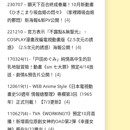
230707 – 願天下百合終成眷屬！10月新動畫
《ひきこまり吸血姫の悶々》（家裡蹲吸血姬
(4)
的鬱悶）新海報&新PV公開！
221210 – 官方表示『不露點&無聖光』、
COSPLAY漫畫改編電視動畫版《2.5次元の誘
(4)
惑》（2.5次元的誘惑）海報公開！
170324(1) -「戸田めぐみ」純情高中生的巨
乳地獄冒險！動畫《sin 七大罪》預定4/14放
(4)
送、劇情&預告片公開！
120619(1) – WEB Anime Style《日本電視動
畫史50週年 情報總整理》專欄第3回（1965
(4)
年）正式刊載！ 【7/3更新】
110627(4) – TVA《WORKING’!!》預定10月首
播！新增兩位原創女神的OAD第2彈《幸運女
(4)
神》將在9/22推出！