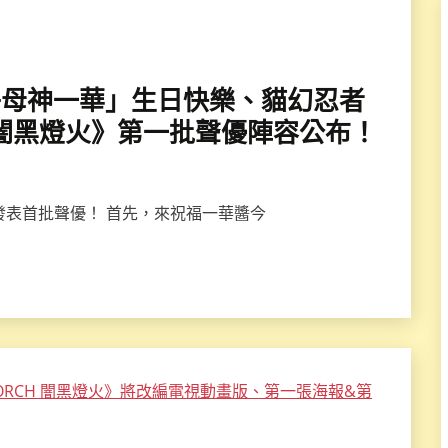
女「鬼子母神一華」生日快樂、貓幻忍者
CH 闇黑燈火》第一批聲優陣容公布！
H》發表首批聲優！ 首先，來祝福一華醬今