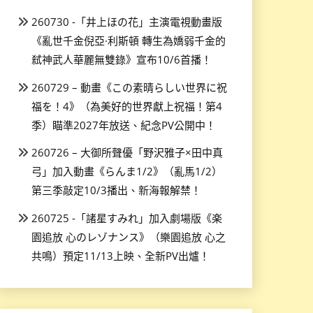
260730 -「井上ほの花」主演電視動畫版
《亂世千金倪亞·利斯頓 轉生為嬌弱千金的
弒神武人華麗無雙錄》宣布10/6首播！
260729 – 動畫《この素晴らしい世界に祝
福を！4》（為美好的世界獻上祝福！第4
季）瞄準2027年放送、紀念PV公開中！
260726 – 大御所聲優「野沢雅子×田中真
弓」加入動畫《らんま1/2》（亂馬1/2）
第三季敲定10/3播出、新海報解禁！
260725 -「諸星すみれ」加入劇場版《楽
園追放 心のレゾナンス》（樂園追放 心之
共鳴）預定11/13上映、全新PV出爐！