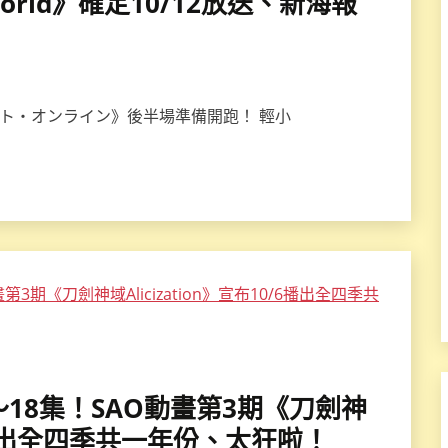
rworld》確定10/12放送、新海報
アート・オンライン》後半場準備開跑！ 輕小
9～18集！SAO動畫第3期《刀劍神
0/6播出全四季共一年份、太狂啦！