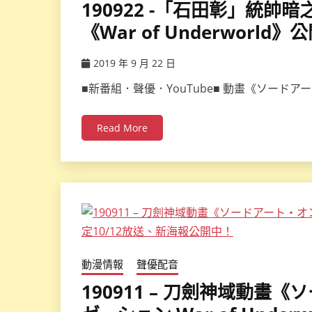
190922 -「石田彰」統
《War of Underworl
2019 年 9 月 22 日
ccsx
■新番組．聲優．YouTube■ 動畫《ソード
Read More
動漫情報
聲優配音
190911 – 刀劍神域動畫