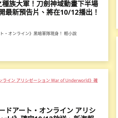
帥暗之種族大軍！刀劍神域動畫下半場
d》公開最新預告片、將在10/12播出！
アート・オンライン》黑暗軍隊現身！ 輕小說
《ソードアート・オンライン アリシ