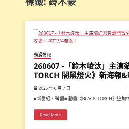
標籤:
鈴木豪
動漫情報
260607 -「鈴木崚汰」主
TORCH 闇黑燈火》新海報
2026 年 6 月 7 日
ccsx
■新番組．聲優■ 動畫《BLACK TORCH》追
Read More