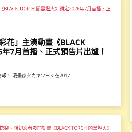
木彩花」主演動畫《BLACK
026年7月首播、正式預告片出爐！
新情報！ 漫畫家タカキツヨシ在2017