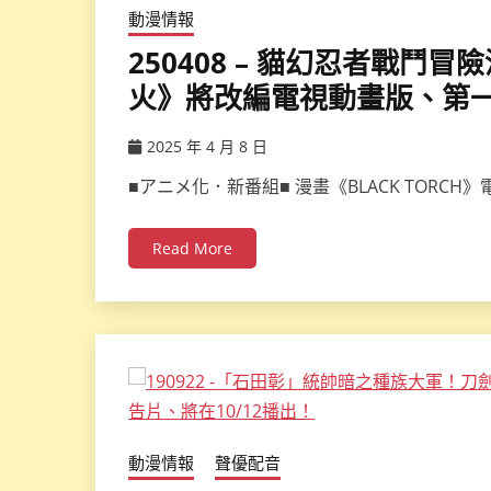
動漫情報
250408 – 貓幻忍者戰鬥冒險
火》將改編電視動畫版、第
2025 年 4 月 8 日
ccsx
■アニメ化．新番組■ 漫畫《BLACK TORC
Read More
動漫情報
聲優配音