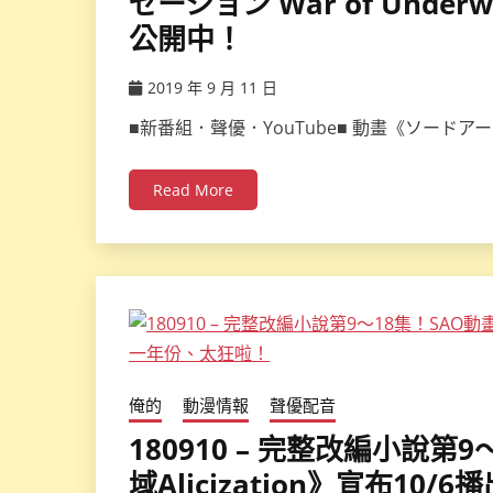
ゼーション War of Unde
公開中！
2019 年 9 月 11 日
ccsx
■新番組．聲優．YouTube■ 動畫《ソード
Read More
俺的
動漫情報
聲優配音
180910 – 完整改編小說第
域Alicization》宣布1