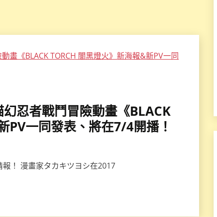
演貓幻忍者戰鬥冒險動畫《BLACK
&新PV一同發表、將在7/4開播！
加情報！ 漫畫家タカキツヨシ在2017