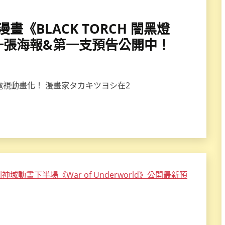
漫畫《BLACK TORCH 闇黑燈
一張海報&第一支預告公開中！
H》電視動畫化！ 漫畫家タカキツヨシ在2