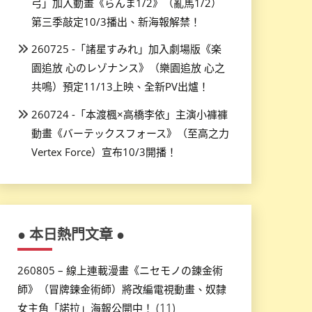
弓」加入動畫《らんま1/2》（亂馬1/2）
第三季敲定10/3播出、新海報解禁！
260725 -「諸星すみれ」加入劇場版《楽
園追放 心のレゾナンス》（樂園追放 心之
共鳴）預定11/13上映、全新PV出爐！
260724 -「本渡楓×高橋李依」主演小褲褲
動畫《バーテックスフォース》（至高之力
Vertex Force）宣布10/3開播！
● 本日熱門文章 ●
260805 – 線上連載漫畫《ニセモノの錬金術
師》（冒牌鍊金術師）將改編電視動畫、奴隸
(11)
女主角「諾拉」海報公開中！