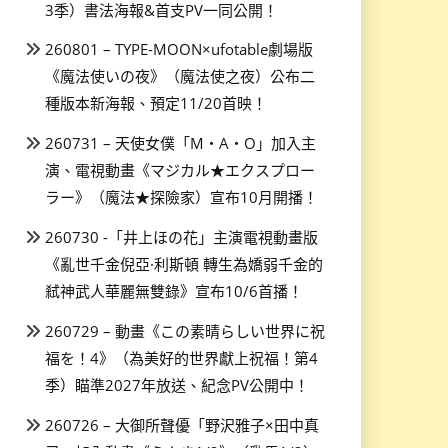
3季）書法海報&首支PV一同公開！
260801 – TYPE-MOON×ufotable劇場版
《魔法使いの夜》（魔法使之夜）公布二
種版本新海報、預定11/20首映！
260731 – 天使女僕「M・A・O」加入主
演、電視動畫《マジカル★エクスプロー
ラー》（魔法★探險家）宣布10月開播！
260730 -「井上ほの花」主演電視動畫版
《亂世千金倪亞·利斯頓 轉生為嬌弱千金的
弒神武人華麗無雙錄》宣布10/6首播！
260729 – 動畫《この素晴らしい世界に祝
福を！4》（為美好的世界獻上祝福！第4
季）瞄準2027年放送、紀念PV公開中！
260726 – 大御所聲優「野沢雅子×田中真