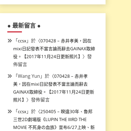
● 最新留言 ●
「
」於〈
ccsx
070428 – 赤井孝美，因在
mixi日記發表不當言論而辭去GAINAX取締
〉發
役。【2017年11月24日更新照片】
佈留言
「
Wang Yun
」於〈
070428 – 赤井孝
美，因在mixi日記發表不當言論而辭去
GAINAX取締役。【2017年11月24日更新
〉發佈留言
照片】
「
」於〈
ccsx
250405 – 睽違30年、魯邦
三世2D劇場版《LUPIN THE IIIRD THE
MOVIE 不死身の血族》宣布6/27上映、新