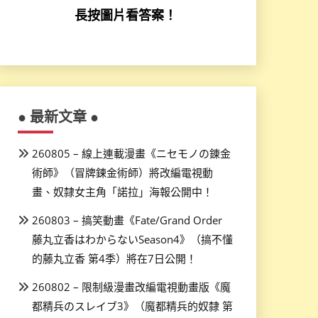
長按圖片看答案！
● 最新文章 ●
260805 – 線上連載漫畫《ニセモノの錬金
術師》（冒牌鍊金術師）將改編電視動
畫、奴隸女主角「諾拉」海報公開中！
260803 – 搞笑動畫《Fate/Grand Order
藤丸立香はわからないSeason4》（搞不懂
的藤丸立香 第4季）將在7日公開！
260802 – 限制級漫畫改編電視動畫版《魔
都精兵のスレイブ3》（魔都精兵的奴隸 第