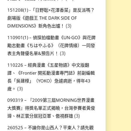
151208(1) -「日野聡×花澤香菜」是反派嗎？
劇場版《遊戲王 THE DARK SIDE OF
(3)
DIMENSIONS》新角色出爐！
110901(1) – 偵探拍檔動畫《UN-GO》與花牌
勵志動畫《ちはやふる》（花牌情緣）一同發
(3)
表主角聲優名單&預告片！
110226 – 經典漫畫《五星物語》中文版翻
譯、《Frontier 開拓動漫畫專門誌》前副編輯
長「吳建樟」（YOKO）急遽病逝，得年43
(3)
歲。
090319 – 『2009第三屆MORNING世界漫畫
大獎賽』得獎名單正式揭曉，台灣參賽者黃俊
(3)
璋、林正寰分居冠亞軍、傲視群雄
260525 – 不論你是山西人？平東人？請先觀