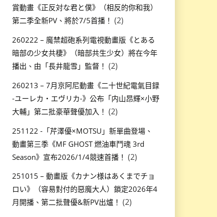
賞動畫《正反対な君と僕》（相反的你和我）
(2)
第二季全新PV、將於7/5首播！
260222 – 魔禁超砲系列電視動畫版《とある
暗部の少女共棲》（暗部共生少女）將在今年
(2)
播出、由「長井龍雪」監督！
260213 – 7月京阿尼動畫《二十世紀電氣目録
-ユーレカ・エヴリカ-》公布「内山昂輝×小野
(2)
大輔」第二批豪華聲優加入！
251122 -「芹澤優×MOTSU」新單曲登場、
動畫第三季《MF GHOST 燃油車鬥魂 3rd
(2)
Season》宣布2026/1/4競速首播！
251015 – 動畫版《カナン様はあくまでチョ
ロい》（容易對付的惡魔大人）鎖定2026年4
(2)
月開播、第二批聲優&新PV出爐！