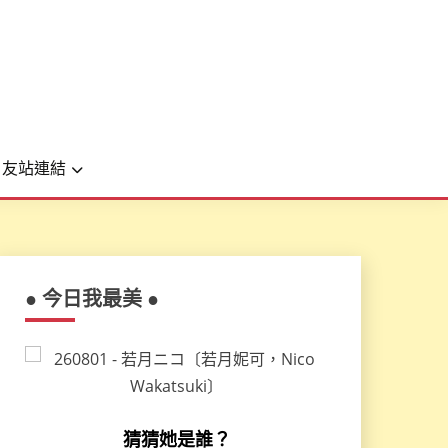
友站連結
● 今日我最美 ●
猜猜她是誰？