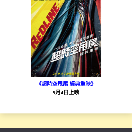
《超時空甩尾 經典重映》
9月4日上映