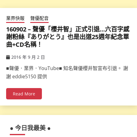
業界快報
聲優配音
160902 – 聲優「櫻井智」正式引退…六百字感
謝粉絲『ありがとう』也是出道25週年紀念單
曲+CD名稱！
2016 年 9 月 2 日
ccsx
■聲優．業界．YouTube■ 知名聲優櫻井智宣布引退。 謝
謝 eddie5150 提供
Read More
● 今日我最美 ●