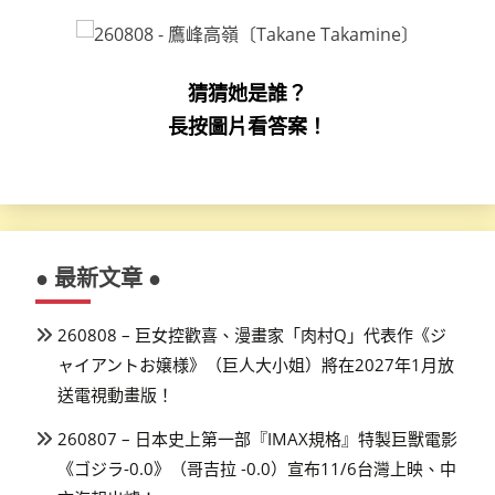
猜猜她是誰？
長按圖片看答案！
● 最新文章 ●
260808 – 巨女控歡喜、漫畫家「肉村Q」代表作《ジ
ャイアントお嬢様》（巨人大小姐）將在2027年1月放
送電視動畫版！
260807 – 日本史上第一部『IMAX規格』特製巨獸電影
《ゴジラ-0.0》（哥吉拉 -0.0）宣布11/6台灣上映、中