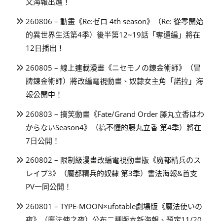
文海報出爐！
260806 – 動畫《Re:ゼロ 4th season》（Re: 從零開始
的異世界生活第4季）後半第12~19話「奪還編」將在
12日播出！
260805 – 線上連載漫畫《ニセモノの錬金術師》（冒
牌鍊金術師）將改編電視動畫、奴隸女主角「諾拉」海
報公開中！
260803 – 搞笑動畫《Fate/Grand Order 藤丸立香はわ
からないSeason4》（搞不懂的藤丸立香 第4季）將在
7日公開！
260802 – 限制級漫畫改編電視動畫版《魔都精兵のス
レイブ3》（魔都精兵的奴隸 第3季）書法海報&首支
PV一同公開！
260801 – TYPE-MOON×ufotable劇場版《魔法使いの
夜》（魔法使之夜）公布二種版本新海報、預定11/20