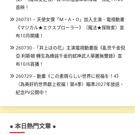
首映！
260731 – 天使女僕「M・A・O」加入主演、電視動畫
《マジカル★エクスプローラー》（魔法★探險家）宣
布10月開播！
260730 -「井上ほの花」主演電視動畫版《亂世千金倪
亞·利斯頓 轉生為嬌弱千金的弒神武人華麗無雙錄》宣
布10/6首播！
260729 – 動畫《この素晴らしい世界に祝福を！4》
（為美好的世界獻上祝福！第4季）瞄準2027年放送、
紀念PV公開中！
● 本日熱門文章 ●