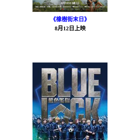
《橡樹街末日》
8月12日上映