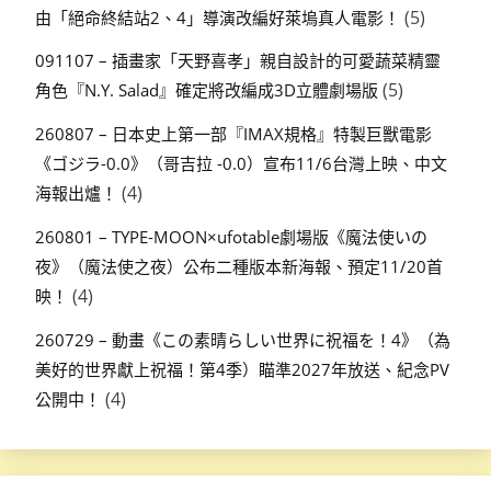
(5)
由「絕命終結站2、4」導演改編好萊塢真人電影！
091107 – 插畫家「天野喜孝」親自設計的可愛蔬菜精靈
(5)
角色『N.Y. Salad』確定將改編成3D立體劇場版
260807 – 日本史上第一部『IMAX規格』特製巨獸電影
《ゴジラ-0.0》（哥吉拉 -0.0）宣布11/6台灣上映、中文
(4)
海報出爐！
260801 – TYPE-MOON×ufotable劇場版《魔法使いの
夜》（魔法使之夜）公布二種版本新海報、預定11/20首
(4)
映！
260729 – 動畫《この素晴らしい世界に祝福を！4》（為
美好的世界獻上祝福！第4季）瞄準2027年放送、紀念PV
(4)
公開中！