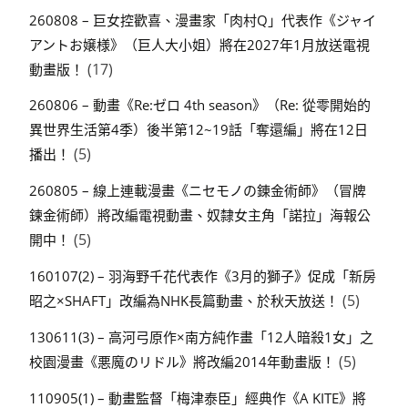
260808 – 巨女控歡喜、漫畫家「肉村Q」代表作《ジャイ
アントお嬢様》（巨人大小姐）將在2027年1月放送電視
(17)
動畫版！
260806 – 動畫《Re:ゼロ 4th season》（Re: 從零開始的
異世界生活第4季）後半第12~19話「奪還編」將在12日
(5)
播出！
260805 – 線上連載漫畫《ニセモノの錬金術師》（冒牌
鍊金術師）將改編電視動畫、奴隸女主角「諾拉」海報公
(5)
開中！
160107(2) – 羽海野千花代表作《3月的獅子》促成「新房
(5)
昭之×SHAFT」改編為NHK長篇動畫、於秋天放送！
130611(3) – 高河弓原作×南方純作畫「12人暗殺1女」之
(5)
校園漫畫《悪魔のリドル》將改編2014年動畫版！
110905(1) – 動畫監督「梅津泰臣」經典作《A KITE》將