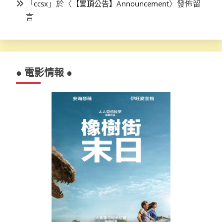
「
」於〈
〉發佈留
ccsx
【置頂公告】Announcement
言
● 電影情報 ●