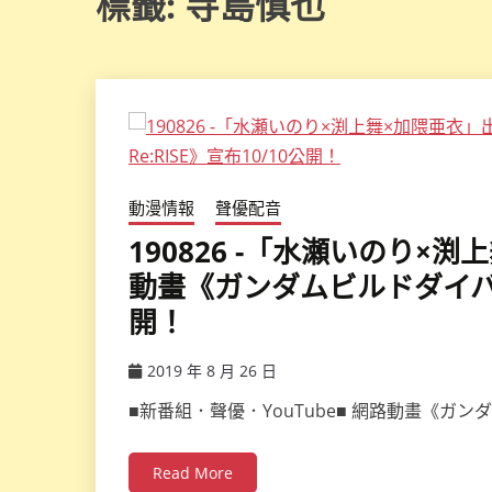
標籤:
寺島慎也
動漫情報
聲優配音
190826 -「水瀬いのり×渕
動畫《ガンダムビルドダイバーズ
開！
2019 年 8 月 26 日
ccsx
■新番組．聲優．YouTube■ 網路動畫《ガンダ
Read More