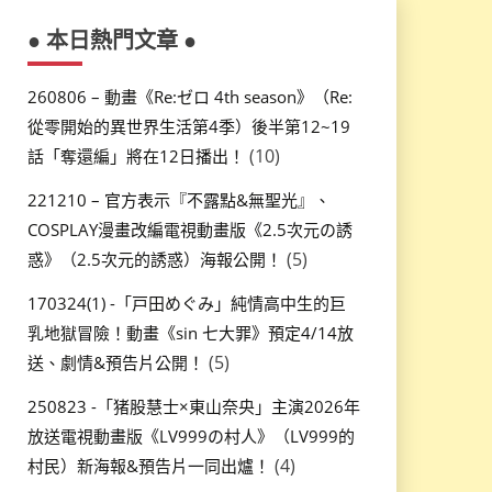
● 本日熱門文章 ●
260806 – 動畫《Re:ゼロ 4th season》（Re:
從零開始的異世界生活第4季）後半第12~19
(10)
話「奪還編」將在12日播出！
221210 – 官方表示『不露點&無聖光』、
COSPLAY漫畫改編電視動畫版《2.5次元の誘
(5)
惑》（2.5次元的誘惑）海報公開！
170324(1) -「戸田めぐみ」純情高中生的巨
乳地獄冒險！動畫《sin 七大罪》預定4/14放
(5)
送、劇情&預告片公開！
250823 -「猪股慧士×東山奈央」主演2026年
放送電視動畫版《LV999の村人》（LV999的
(4)
村民）新海報&預告片一同出爐！