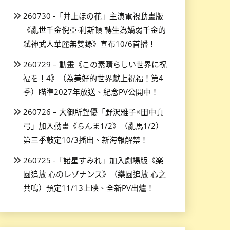
260730 -「井上ほの花」主演電視動畫版
《亂世千金倪亞·利斯頓 轉生為嬌弱千金的
弒神武人華麗無雙錄》宣布10/6首播！
260729 – 動畫《この素晴らしい世界に祝
福を！4》（為美好的世界獻上祝福！第4
季）瞄準2027年放送、紀念PV公開中！
260726 – 大御所聲優「野沢雅子×田中真
弓」加入動畫《らんま1/2》（亂馬1/2）
第三季敲定10/3播出、新海報解禁！
260725 -「諸星すみれ」加入劇場版《楽
園追放 心のレゾナンス》（樂園追放 心之
共鳴）預定11/13上映、全新PV出爐！