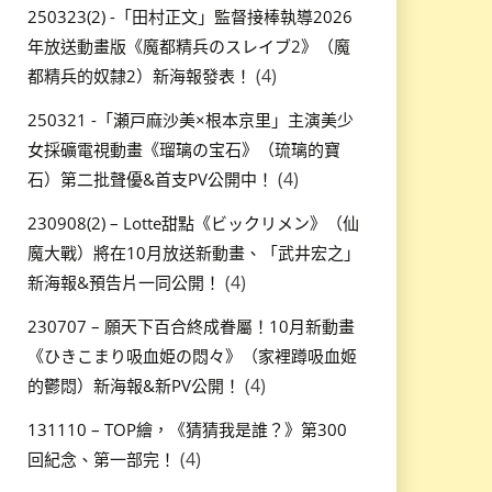
250323(2) -「田村正文」監督接棒執導2026
年放送動畫版《魔都精兵のスレイブ2》（魔
(4)
都精兵的奴隸2）新海報發表！
250321 -「瀬戸麻沙美×根本京里」主演美少
女採礦電視動畫《瑠璃の宝石》（琉璃的寶
(4)
石）第二批聲優&首支PV公開中！
230908(2) – Lotte甜點《ビックリメン》（仙
魔大戰）將在10月放送新動畫、「武井宏之」
(4)
新海報&預告片一同公開！
230707 – 願天下百合終成眷屬！10月新動畫
《ひきこまり吸血姫の悶々》（家裡蹲吸血姬
(4)
的鬱悶）新海報&新PV公開！
131110 – TOP繪，《猜猜我是誰？》第300
(4)
回紀念、第一部完！