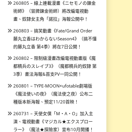
260805 – 線上連載漫畫《ニセモノの錬金
術師》（冒牌鍊金術師）將改編電視動
畫、奴隸女主角「諾拉」海報公開中！
260803 – 搞笑動畫《Fate/Grand Order
藤丸立香はわからないSeason4》（搞不懂
的藤丸立香 第4季）將在7日公開！
260802 – 限制級漫畫改編電視動畫版《魔
都精兵のスレイブ3》（魔都精兵的奴隸 第
3季）書法海報&首支PV一同公開！
260801 – TYPE-MOON×ufotable劇場版
《魔法使いの夜》（魔法使之夜）公布二
種版本新海報、預定11/20首映！
260731 – 天使女僕「M・A・O」加入主
演、電視動畫《マジカル★エクスプロー
ラー》（魔法★探險家）宣布10月開播！