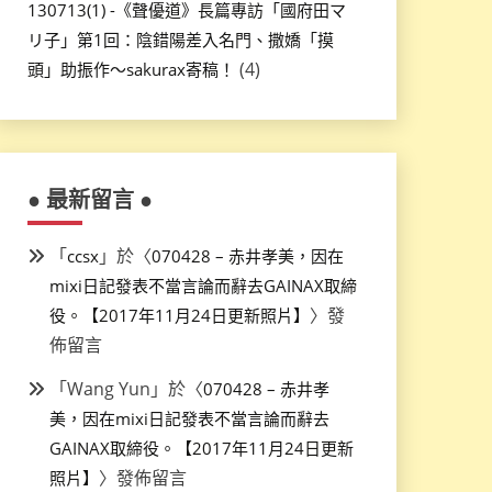
130713(1) -《聲優道》長篇專訪「國府田マ
リ子」第1回：陰錯陽差入名門、撒嬌「摸
(4)
頭」助振作～sakurax寄稿！
● 最新留言 ●
「
」於〈
ccsx
070428 – 赤井孝美，因在
mixi日記發表不當言論而辭去GAINAX取締
〉發
役。【2017年11月24日更新照片】
佈留言
「
Wang Yun
」於〈
070428 – 赤井孝
美，因在mixi日記發表不當言論而辭去
GAINAX取締役。【2017年11月24日更新
〉發佈留言
照片】