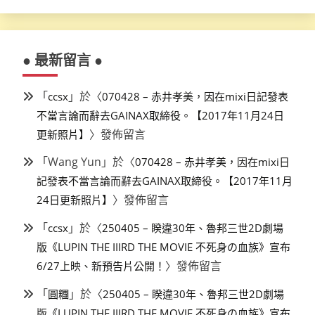
● 最新留言 ●
「
」於〈
ccsx
070428 – 赤井孝美，因在mixi日記發表
不當言論而辭去GAINAX取締役。【2017年11月24日
〉發佈留言
更新照片】
「
Wang Yun
」於〈
070428 – 赤井孝美，因在mixi日
記發表不當言論而辭去GAINAX取締役。【2017年11月
〉發佈留言
24日更新照片】
「
」於〈
ccsx
250405 – 睽違30年、魯邦三世2D劇場
版《LUPIN THE IIIRD THE MOVIE 不死身の血族》宣布
〉發佈留言
6/27上映、新預告片公開！
「
」於〈
圓糰
250405 – 睽違30年、魯邦三世2D劇場
版《LUPIN THE IIIRD THE MOVIE 不死身の血族》宣布