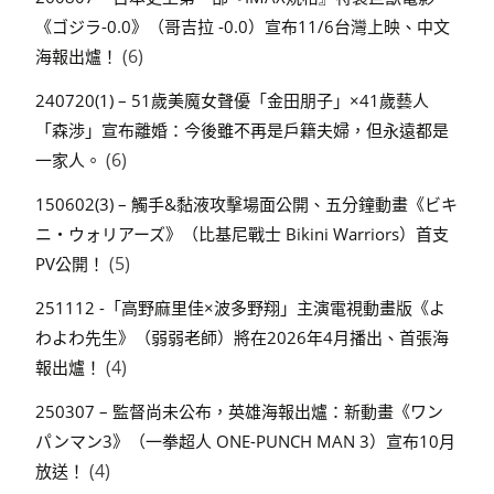
《ゴジラ-0.0》（哥吉拉 -0.0）宣布11/6台灣上映、中文
(6)
海報出爐！
240720(1) – 51歲美魔女聲優「金田朋子」×41歲藝人
「森渉」宣布離婚：今後雖不再是戶籍夫婦，但永遠都是
(6)
一家人。
150602(3) – 觸手&黏液攻擊場面公開、五分鐘動畫《ビキ
ニ・ウォリアーズ》（比基尼戰士 Bikini Warriors）首支
(5)
PV公開！
251112 -「高野麻里佳×波多野翔」主演電視動畫版《よ
わよわ先生》（弱弱老師）將在2026年4月播出、首張海
(4)
報出爐！
250307 – 監督尚未公布，英雄海報出爐：新動畫《ワン
パンマン3》（一拳超人 ONE-PUNCH MAN 3）宣布10月
(4)
放送！