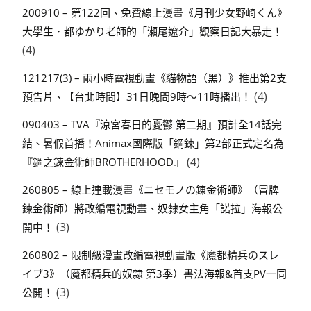
200910 – 第122回、免費線上漫畫《月刊少女野崎くん》
大學生．都ゆかり老師的「瀬尾遼介」觀察日記大暴走！
(4)
121217(3) – 兩小時電視動畫《貓物語（黑）》推出第2支
(4)
預告片、【台北時間】31日晚間9時～11時播出！
090403 – TVA『涼宮春日的憂鬱 第二期』預計全14話完
結、暑假首播！Animax國際版「鋼鍊」第2部正式定名為
(4)
『鋼之鍊金術師BROTHERHOOD』
260805 – 線上連載漫畫《ニセモノの錬金術師》（冒牌
鍊金術師）將改編電視動畫、奴隸女主角「諾拉」海報公
(3)
開中！
260802 – 限制級漫畫改編電視動畫版《魔都精兵のスレ
イブ3》（魔都精兵的奴隸 第3季）書法海報&首支PV一同
(3)
公開！