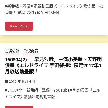
ccsx
■新番組．聲優■ 電視動畫版《エルドライブ》發表第二批
聲優！ 曾以《家庭教師HITMAN
Read More
動漫情報
聲優配音
160804(2) -「早見沙織」主演小美鈴、天野明
漫畫《エルドライブ 宇宙警探》預定2017年1
月放送動畫版！
2016 年 8 月 4 日
ccsx
■アニメ化．新番組．聲優．YouTube■ 科幻漫畫《エル
ドライブ》將播出電視動畫版！