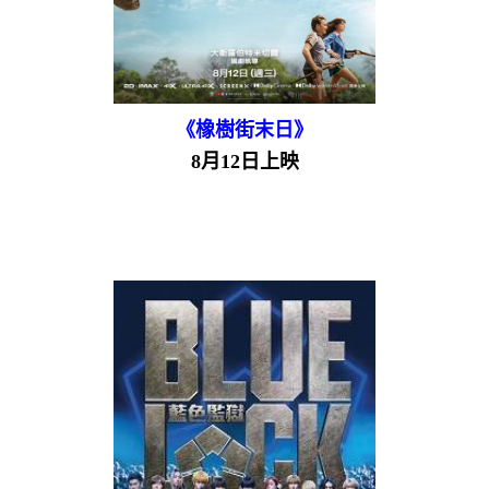
《橡樹街末日》
8月12日上映