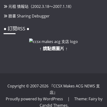
元祖 情報站（2002.3.18～2007.1.18）
臉書 Sharing Debugger
● 訂閱RSS ●
↑ 請點選圖片 ↑
Copyright © 2007-2026 『CCSX Makes ACG NEWS 支
店』
Proudly powered by WordPress
|
Theme: Fairy by
Candid Themes
.