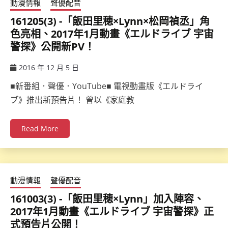
動漫情報
聲優配音
161205(3) -「飯田里穂×Lynn×松岡禎丞」角
色亮相、2017年1月動畫《エルドライブ 宇宙
警探》公開新PV！
2016 年 12 月 5 日
ccsx
■新番組．聲優．YouTube■ 電視動畫版《エルドライ
ブ》推出新預告片！ 曾以《家庭教
Read More
動漫情報
聲優配音
161003(3) -「飯田里穂×Lynn」加入陣容、
2017年1月動畫《エルドライブ 宇宙警探》正
式預告片公開！