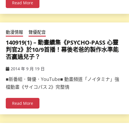
Read More
動漫情報
聲優配音
140919(1) – 動畫續集《PSYCHO-PASS 心靈
判官2》於10/9首播！幕後老爸的製作水準能
否贏過兒子？
2014 年 9 月 19 日
ccsx
■新番組．聲優．YouTube■ 動畫頻道「ノイタミナ」強
檔動畫《サイコパス 2》完整情
Read More