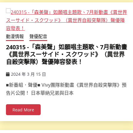
動漫情報
聲優配音
240315 -「森美聲」如願唱主題歌、7月新動畫
《異世界スーサイド・スクワッド》（異世界
自殺突擊隊）聲優陣容發表！
2024 年 3 月 15 日
ccsx
■新番組．聲優■ Vivy團隊新動畫《異世界自殺突擊隊》預
告片公開！ 日本華納兄弟與日本
Read More