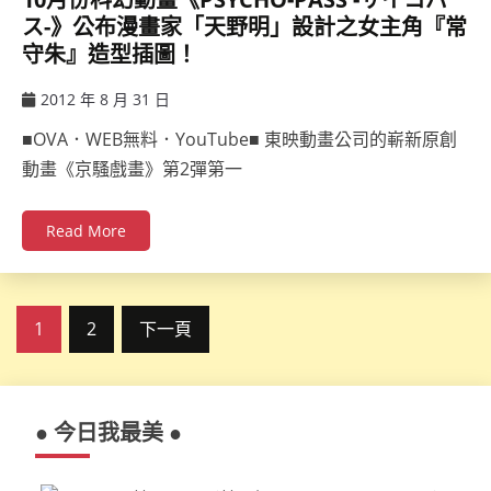
ス-》公布漫畫家「天野明」設計之女主角『常
守朱』造型插圖！
2012 年 8 月 31 日
ccsx
■OVA．WEB無料．YouTube■ 東映動畫公司的嶄新原創
動畫《京騷戲畫》第2彈第一
Read More
文
1
2
下一頁
章
分
● 今日我最美 ●
頁