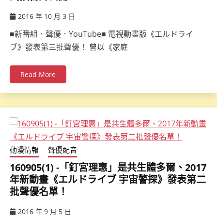
2016 年 10 月 3 日
ccsx
■新番組．聲優．YouTube■ 電視動畫版《エルドライ
ブ》發表第三批聲優！ 曾以《家庭
Read More
動漫情報
聲優配音
160905(1) -「釘宮理惠」是共生體多爾、2017
年新動畫《エルドライブ 宇宙警探》發表第二
批聲優名單！
2016 年 9 月 5 日