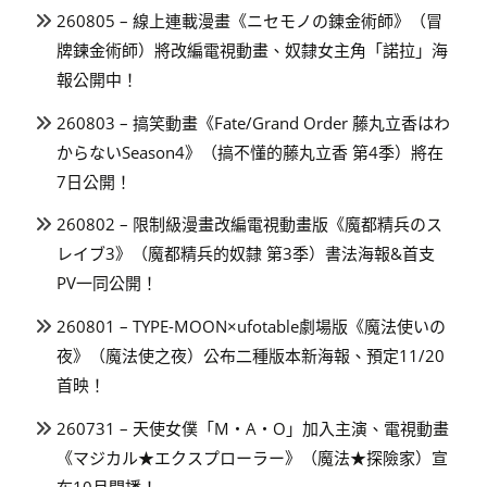
260805 – 線上連載漫畫《ニセモノの錬金術師》（冒
牌鍊金術師）將改編電視動畫、奴隸女主角「諾拉」海
報公開中！
260803 – 搞笑動畫《Fate/Grand Order 藤丸立香はわ
からないSeason4》（搞不懂的藤丸立香 第4季）將在
7日公開！
260802 – 限制級漫畫改編電視動畫版《魔都精兵のス
レイブ3》（魔都精兵的奴隸 第3季）書法海報&首支
PV一同公開！
260801 – TYPE-MOON×ufotable劇場版《魔法使いの
夜》（魔法使之夜）公布二種版本新海報、預定11/20
首映！
260731 – 天使女僕「M・A・O」加入主演、電視動畫
《マジカル★エクスプローラー》（魔法★探險家）宣