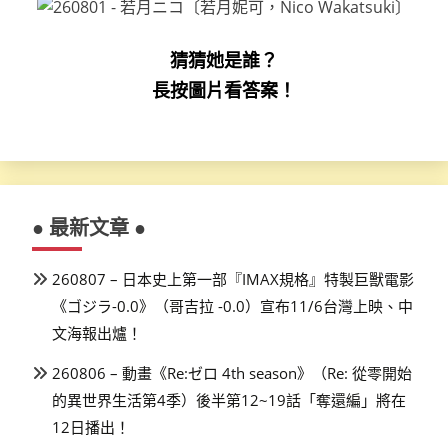
猜猜她是誰？
長按圖片看答案！
● 最新文章 ●
260807 – 日本史上第一部『IMAX規格』特製巨獸電影
《ゴジラ-0.0》（哥吉拉 -0.0）宣布11/6台灣上映、中
文海報出爐！
260806 – 動畫《Re:ゼロ 4th season》（Re: 從零開始
的異世界生活第4季）後半第12~19話「奪還編」將在
12日播出！