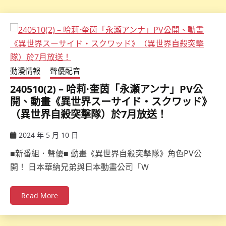
動漫情報
聲優配音
240510(2) – 哈莉·奎茵「永瀬アンナ」PV公
開、動畫《異世界スーサイド・スクワッド》
（異世界自殺突擊隊）於7月放送！
2024 年 5 月 10 日
ccsx
■新番組．聲優■ 動畫《異世界自殺突擊隊》角色PV公
開！ 日本華納兄弟與日本動畫公司「W
Read More