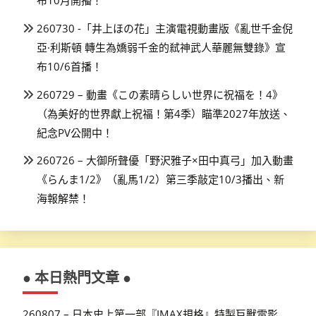
布10月開播！
260730 -「井上ほの花」主演電視動畫版《亂世千金倪
亞·利斯頓 轉生為嬌弱千金的弒神武人華麗無雙錄》宣
布10/6首播！
260729 – 動畫《この素晴らしい世界に祝福を！4》
（為美好的世界獻上祝福！第4季）瞄準2027年放送、
紀念PV公開中！
260726 – 大御所聲優「野沢雅子×田中真弓」加入動畫
《らんま1/2》（亂馬1/2）第三季敲定10/3播出、新
海報解禁！
● 本日熱門文章 ●
260807 – 日本史上第一部『IMAX規格』特製巨獸電影