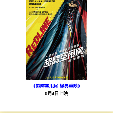
《超時空甩尾 經典重映》
9月4日上映