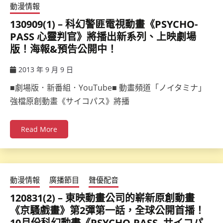
動漫情報
130909(1) – 科幻警匪電視動畫《PSYCHO-
PASS 心靈判官》將播出新系列、上映劇場
版！海報&預告公開中！
2013 年 9 月 9 日
ccsx
■劇場版．新番組．YouTube■ 動畫頻道「ノイタミナ」
強檔原創動畫《サイコパス》將播
Read More
動漫情報
廣播節目
聲優配音
120831(2) – 東映動畫公司的嶄新原創動畫
《京騷戲畫》第2彈第一話，全球公開首播！
10月份科幻動畫《PSYCHO-PASS -サイコパ