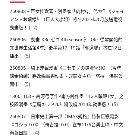
260808 – 巨女控歡喜、漫畫家「肉村Q」代表作《ジャイ
アントお嬢様》（巨人大小姐）將在2027年1月放送電視
(17)
動畫版！
260806 – 動畫《Re:ゼロ 4th season》（Re: 從零開始的
異世界生活第4季）後半第12~19話「奪還編」將在12日
(5)
播出！
260805 – 線上連載漫畫《ニセモノの錬金術師》（冒牌
鍊金術師）將改編電視動畫、奴隸女主角「諾拉」海報公
(5)
開中！
130611(3) – 高河弓原作×南方純作畫「12人暗殺1女」之
(5)
校園漫畫《悪魔のリドル》將改編2014年動畫版！
260807 – 日本史上第一部『IMAX規格』特製巨獸電影
《ゴジラ-0.0》（哥吉拉 -0.0）宣布11/6台灣上映、中文
(4)
海報出爐！