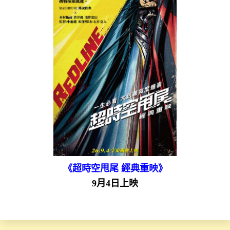
《超時空甩尾 經典重映》
9月4日上映