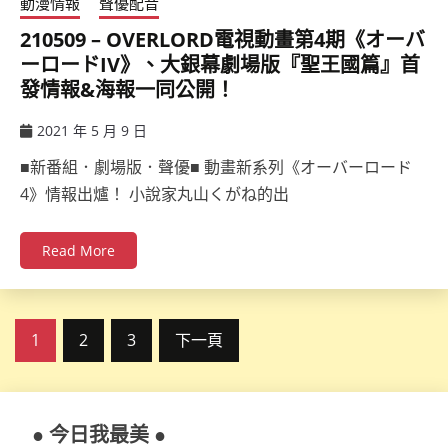
動漫情報
聲優配音
210509 – OVERLORD電視動畫第4期《オーバ
ーロードIV》、大銀幕劇場版『聖王國篇』首
發情報&海報一同公開！
2021 年 5 月 9 日
ccsx
■新番組．劇場版．聲優■ 動畫新系列《オーバーロード
4》情報出爐！ 小說家丸山くがね的出
Read More
文
1
2
3
下一頁
章
分
● 今日我最美 ●