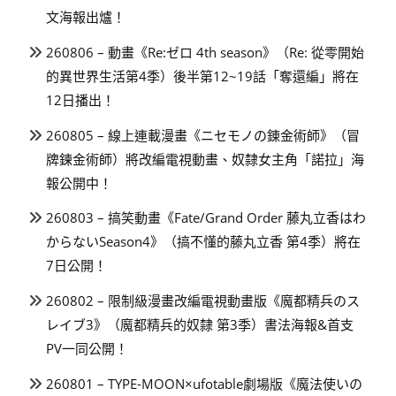
文海報出爐！
260806 – 動畫《Re:ゼロ 4th season》（Re: 從零開始
的異世界生活第4季）後半第12~19話「奪還編」將在
12日播出！
260805 – 線上連載漫畫《ニセモノの錬金術師》（冒
牌鍊金術師）將改編電視動畫、奴隸女主角「諾拉」海
報公開中！
260803 – 搞笑動畫《Fate/Grand Order 藤丸立香はわ
からないSeason4》（搞不懂的藤丸立香 第4季）將在
7日公開！
260802 – 限制級漫畫改編電視動畫版《魔都精兵のス
レイブ3》（魔都精兵的奴隸 第3季）書法海報&首支
PV一同公開！
260801 – TYPE-MOON×ufotable劇場版《魔法使いの