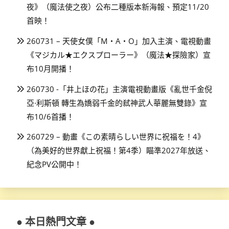
夜》（魔法使之夜）公布二種版本新海報、預定11/20
首映！
260731 – 天使女僕「M・A・O」加入主演、電視動畫
《マジカル★エクスプローラー》（魔法★探險家）宣
布10月開播！
260730 -「井上ほの花」主演電視動畫版《亂世千金倪
亞·利斯頓 轉生為嬌弱千金的弒神武人華麗無雙錄》宣
布10/6首播！
260729 – 動畫《この素晴らしい世界に祝福を！4》
（為美好的世界獻上祝福！第4季）瞄準2027年放送、
紀念PV公開中！
● 本日熱門文章 ●