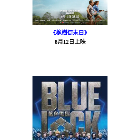
《橡樹街末日》
8月12日上映