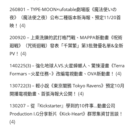
260801 – TYPE-MOON×ufotable劇場版《魔法使いの
夜》（魔法使之夜）公布二種版本新海報、預定11/20首
(4)
映！
200920 – 上乘洗鍊的武打格鬥戰、MAPPA新動畫《呪術
廻戦》（咒術迴戰）發表「千葉繁」第3批聲優名單&全新
(4)
PV！
140225(3) – 強化地球人VS.火星蟑螂人、驚悚漫畫《Terra
(4)
Formars ~火星任務~》改編電視動畫、OVA新動畫！
130722(3) – 輕小說《東京闇鴉 Tokyo Ravens》預定10月
(4)
開播電視動畫、首張海報大公開！
130207 – 從『Kickstarter』學到的10件事…動畫公司
Production I.G分享新片《Kick-Heart》群眾集資甘苦談！
(4)