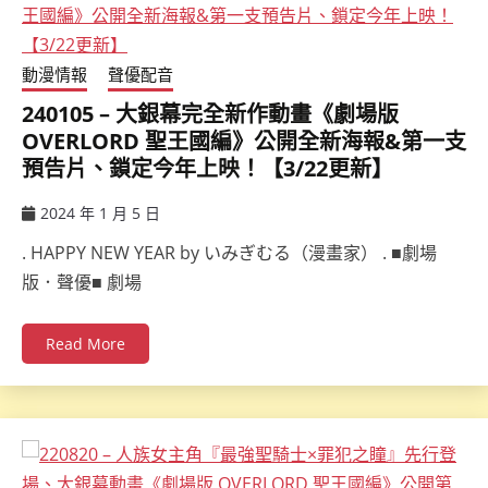
動漫情報
聲優配音
240105 – 大銀幕完全新作動畫《劇場版
OVERLORD 聖王國編》公開全新海報&第一支
預告片、鎖定今年上映！【3/22更新】
2024 年 1 月 5 日
ccsx
. HAPPY NEW YEAR by いみぎむる（漫畫家） . ■劇場
版．聲優■ 劇場
Read More