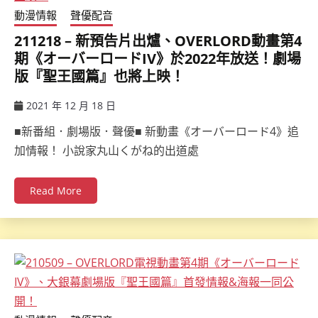
動漫情報
聲優配音
211218 – 新預告片出爐、OVERLORD動畫第4
期《オーバーロードIV》於2022年放送！劇場
版『聖王國篇』也將上映！
2021 年 12 月 18 日
ccsx
■新番組．劇場版．聲優■ 新動畫《オーバーロード4》追
加情報！ 小說家丸山くがね的出道處
Read More