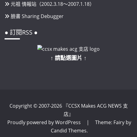
元祖 情報站（2002.3.18～2007.1.18）
臉書 Sharing Debugger
● 訂閱RSS ●
↑ 請點選圖片 ↑
Copyright © 2007-2026 『CCSX Makes ACG NEWS 支
店』
Proudly powered by WordPress
|
Theme: Fairy by
Candid Themes
.