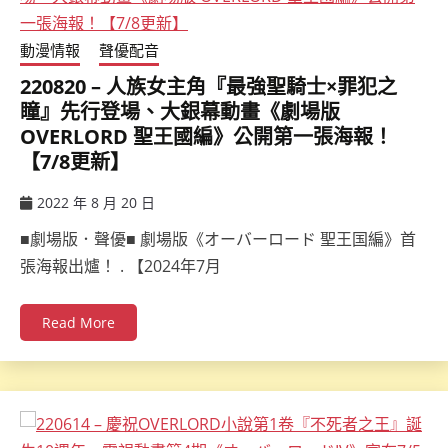
動漫情報
聲優配音
220820 – 人族女主角『最強聖騎士×罪犯之
瞳』先行登場、大銀幕動畫《劇場版
OVERLORD 聖王國編》公開第一張海報！
【7/8更新】
2022 年 8 月 20 日
ccsx
■劇場版．聲優■ 劇場版《オーバーロード 聖王国編》首
張海報出爐！ . 【2024年7月
Read More