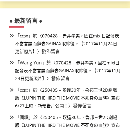
● 最新留言 ●
「
」於〈
ccsx
070428 – 赤井孝美，因在mixi日記發表
不當言論而辭去GAINAX取締役。【2017年11月24日
〉發佈留言
更新照片】
「
Wang Yun
」於〈
070428 – 赤井孝美，因在mixi日
記發表不當言論而辭去GAINAX取締役。【2017年11月
〉發佈留言
24日更新照片】
「
」於〈
ccsx
250405 – 睽違30年、魯邦三世2D劇場
版《LUPIN THE IIIRD THE MOVIE 不死身の血族》宣布
〉發佈留言
6/27上映、新預告片公開！
「
」於〈
圓糰
250405 – 睽違30年、魯邦三世2D劇場
版《LUPIN THE IIIRD THE MOVIE 不死身の血族》宣布