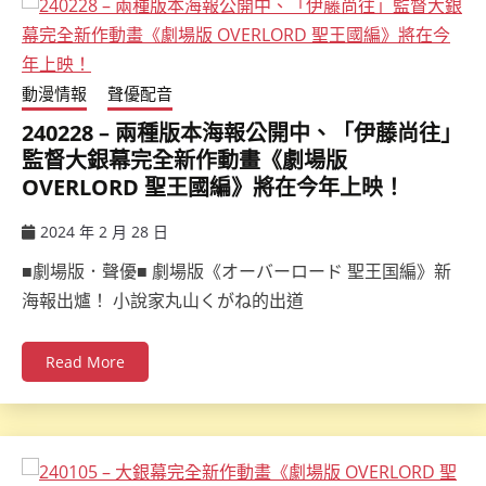
動漫情報
聲優配音
240228 – 兩種版本海報公開中、「伊藤尚往」
監督大銀幕完全新作動畫《劇場版
OVERLORD 聖王國編》將在今年上映！
2024 年 2 月 28 日
ccsx
■劇場版．聲優■ 劇場版《オーバーロード 聖王国編》新
海報出爐！ 小說家丸山くがね的出道
Read More