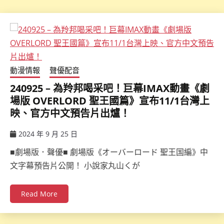
動漫情報
聲優配音
240925 – 為羚邦喝采吧！巨幕IMAX動畫《劇
場版 OVERLORD 聖王國篇》宣布11/1台灣上
映、官方中文預告片出爐！
2024 年 9 月 25 日
ccsx
■劇場版．聲優■ 劇場版《オーバーロード 聖王国編》中
文字幕預告片公開！ 小說家丸山くが
Read More