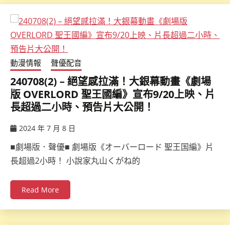
動漫情報
聲優配音
240708(2) – 絕望感拉滿！大銀幕動畫《劇場
版 OVERLORD 聖王國編》宣布9/20上映、片
長超過二小時、預告片大公開！
2024 年 7 月 8 日
ccsx
■劇場版．聲優■ 劇場版《オーバーロード 聖王国編》片
長超過2小時！ 小說家丸山くがね的
Read More