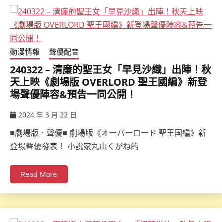
動漫情報
聲優配音
240322 – 清廉的聖王女「早見沙織」出陣！秋
天上映《劇場版 OVERLORD 聖王國編》新登
場聲優陣容&預告一同公開！
2024 年 3 月 22 日
ccsx
■劇場版．聲優■ 劇場版《オーバーロード 聖王国編》新
登場聲優發表！ 小說家丸山くがね的
Read More