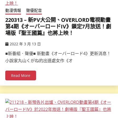
動漫情報
聲優配音
220313 – 新PV大公開、OVERLORD電視動畫
第4期《オーバーロードIV》鎖定7月放送！劇
場版『聖王國篇』也將上映！
2022 年 3 月 13 日
ccsx
■新番組．聲優■ 新動畫《オーバーロード4》更新消息！
小說家丸山くがね的出道處女作《オ
Read More