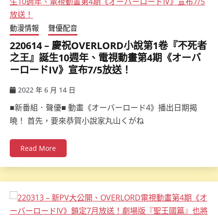
動漫情報
聲優配音
220614 – 慶祝OVERLORD小說第1卷『不死者
之王』誕生10週年、電視動畫第4期《オーバ
ーロードIV》宣布7/5放送！
2022 年 6 月 14 日
ccsx
■新番組．聲優■ 動畫《オーバーロード4》播出日期揭
曉！ 首先，要來恭賀小說家丸山くがね
Read More