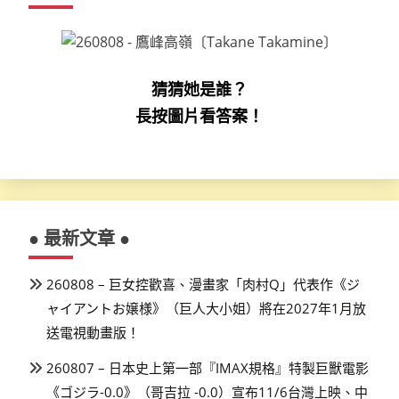
頁
猜猜她是誰？
長按圖片看答案！
● 最新文章 ●
260808 – 巨女控歡喜、漫畫家「肉村Q」代表作《ジ
ャイアントお嬢様》（巨人大小姐）將在2027年1月放
送電視動畫版！
260807 – 日本史上第一部『IMAX規格』特製巨獸電影
《ゴジラ-0.0》（哥吉拉 -0.0）宣布11/6台灣上映、中