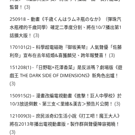
(3)
監督！
250918 – 動畫《千歳くんはラムネ瓶のなか》（彈珠汽
水瓶裡的千歲同學）確定二季度分割、將在10/7播出第1
(3)
話擴大版！
170101(2) – 科學超電磁砲『御坂美琴』人氣聲優「佐藤
(3)
利奈」宣布在去年結婚&喜獲麟兒、跨年報雙喜！
151208(1) -「日野聡×花澤香菜」是反派嗎？劇場版《遊
戲王 THE DARK SIDE OF DIMENSIONS》新角色出爐！
(3)
150915(2) – 漫畫改編電視動畫《進撃！巨人中學校》於
(3)
10/3放送倒數、第三支＜里維&漢吉＞預告片公開！
121009(3) – 庶民派奇幻生活小說《打工吧！魔王大人》
將在2013年播出電視動畫版，製作群與聲優陣容揭曉！
(3)