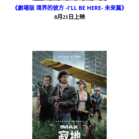
《劇場版 境界的彼方 -I'LL BE HERE- 未來篇》
8月21日上映