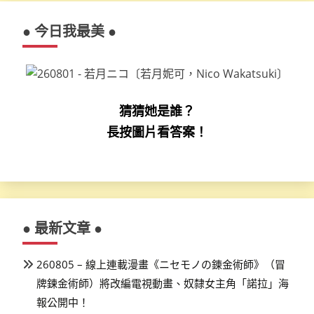
● 今日我最美 ●
猜猜她是誰？
長按圖片看答案！
● 最新文章 ●
260805 – 線上連載漫畫《ニセモノの錬金術師》（冒
牌鍊金術師）將改編電視動畫、奴隸女主角「諾拉」海
報公開中！