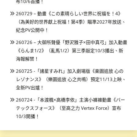
布10/6首播！
260729 – 動畫《この素晴らしい世界に祝福を！4》
（為美好的世界獻上祝福！第4季）瞄準2027年放送、
紀念PV公開中！
260726 – 大御所聲優「野沢雅子×田中真弓」加入動畫
《らんま1/2》（亂馬1/2）第三季敲定10/3播出、新
海報解禁！
260725 -「諸星すみれ」加入劇場版《楽園追放 心の
レゾナンス》（樂園追放 心之共鳴）預定11/13上映、
全新PV出爐！
260724 -「本渡楓×高橋李依」主演小褲褲動畫《バー
テックスフォース》（至高之力 Vertex Force）宣布
10/3開播！