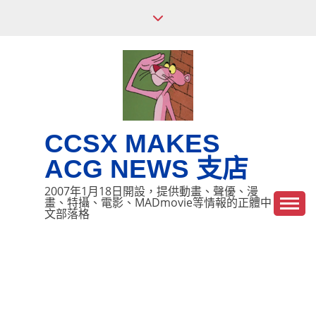
Skip
to
content
CCSX MAKES
ACG NEWS 支店
2007年1月18日開設，提供動畫、聲優、漫
畫、特攝、電影、MADmovie等情報的正體中
文部落格