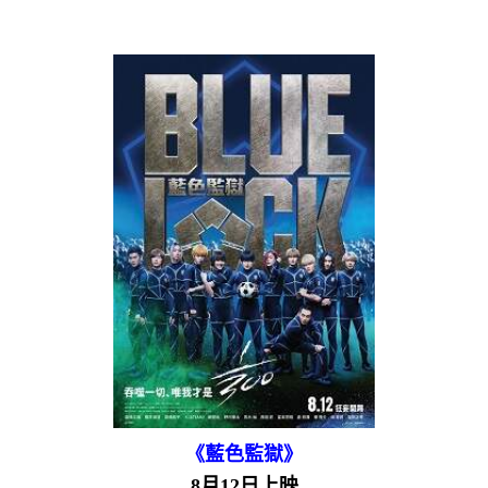
《藍色監獄》
8月12日上映