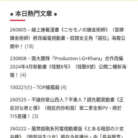
● 本日熱門文章 ●
260805 – 線上連載漫畫《ニセモノの錬金術師》（冒牌
鍊金術師）將改編電視動畫、奴隸女主角「諾拉」海報公
(18)
開中！
230808 – 兩大團隊「Production I.G×Khara」合作改編
2024年4月新動畫《怪獣8号》（怪獸8號）公開二種新海
(4)
報！
(4)
100221(1) – TOP繪魔繭
260525 – 不論你是山西人？平東人？請先觀賞動畫《正
反対な君と僕》（相反的你和我）第二季全新PV、將於
(3)
7/5首播！
260222 – 魔禁超砲系列電視動畫版《とある暗部の少女
共棲》（暗部共生少女）將在今年播出、由「長井龍雪」