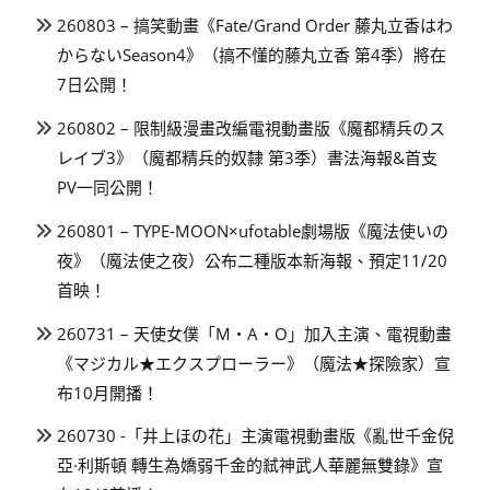
260803 – 搞笑動畫《Fate/Grand Order 藤丸立香はわ
からないSeason4》（搞不懂的藤丸立香 第4季）將在
7日公開！
260802 – 限制級漫畫改編電視動畫版《魔都精兵のス
レイブ3》（魔都精兵的奴隸 第3季）書法海報&首支
PV一同公開！
260801 – TYPE-MOON×ufotable劇場版《魔法使いの
夜》（魔法使之夜）公布二種版本新海報、預定11/20
首映！
260731 – 天使女僕「M・A・O」加入主演、電視動畫
《マジカル★エクスプローラー》（魔法★探險家）宣
布10月開播！
260730 -「井上ほの花」主演電視動畫版《亂世千金倪
亞·利斯頓 轉生為嬌弱千金的弒神武人華麗無雙錄》宣