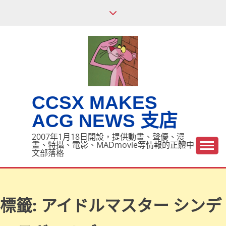
Skip
to
content
CCSX MAKES
ACG NEWS 支店
2007年1月18日開設，提供動畫、聲優、漫
畫、特攝、電影、MADmovie等情報的正體中
文部落格
標籤:
アイドルマスター シンデ