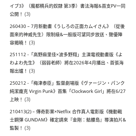
イブ3》（魔都精兵的奴隸 第3季）書法海報&首支PV一同
(3)
公開！
260430 – 7月新動畫《うしろの正面カムイさん》（從後
面來的神威先生）限制級&一般版可望同步放送、聲優陣
(3)
容揭曉！
251112 -「高野麻里佳×波多野翔」主演電視動畫版《よ
わよわ先生》（弱弱老師）將在2026年4月播出、首張海
(3)
報出爐！
250212 -「梅津泰臣」監督劇場版《ヴァージン・パンク
純潔龐克 Virgin Punk》首集「Clockwork Girl」將在6/27
(3)
上映！
210413(2) – 傳奇影業×Netflix 合作真人電影版《機動戰
士鋼彈 GUNDAM》確定請來『金剛：骷髏島』導演拍片&
(3)
監製！