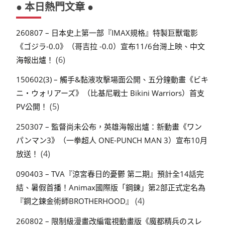
● 本日熱門文章 ●
260807 – 日本史上第一部『IMAX規格』特製巨獸電影
《ゴジラ-0.0》（哥吉拉 -0.0）宣布11/6台灣上映、中文
(6)
海報出爐！
150602(3) – 觸手&黏液攻擊場面公開、五分鐘動畫《ビキ
ニ・ウォリアーズ》（比基尼戰士 Bikini Warriors）首支
(5)
PV公開！
250307 – 監督尚未公布，英雄海報出爐：新動畫《ワン
パンマン3》（一拳超人 ONE-PUNCH MAN 3）宣布10月
(4)
放送！
090403 – TVA『涼宮春日的憂鬱 第二期』預計全14話完
結、暑假首播！Animax國際版「鋼鍊」第2部正式定名為
(4)
『鋼之鍊金術師BROTHERHOOD』
260802 – 限制級漫畫改編電視動畫版《魔都精兵のスレ