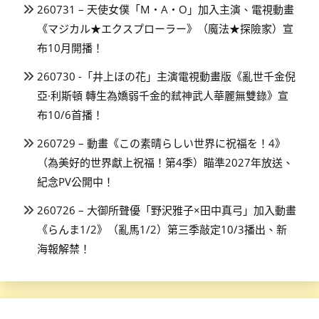
260731 – 天使女僕「M・A・O」加入主演、電視動畫
《マジカル★エクスプローラー》（魔法★探險家）宣
布10月開播！
260730 -「井上ほの花」主演電視動畫版《亂世千金倪
亞·利斯頓 轉生為嬌弱千金的弒神武人華麗無雙錄》宣
布10/6首播！
260729 – 動畫《この素晴らしい世界に祝福を！4》
（為美好的世界獻上祝福！第4季）瞄準2027年放送、
紀念PV公開中！
260726 – 大御所聲優「野沢雅子×田中真弓」加入動畫
《らんま1/2》（亂馬1/2）第三季敲定10/3播出、新
海報解禁！