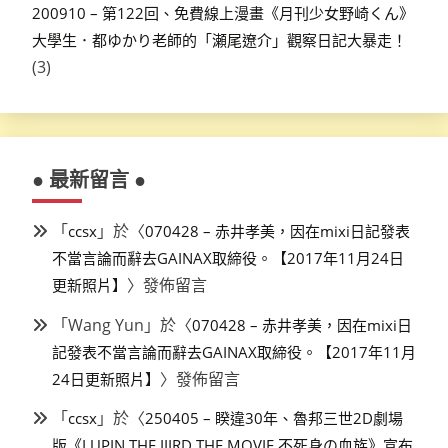
200910 – 第122回、免費線上漫畫《月刊少女野崎くん》
大學生．都ゆかり老師的「瀬尾遼介」觀察日記大暴走！
(3)
● 最新留言 ●
「
」於〈
ccsx
070428 – 赤井孝美，因在mixi日記發表
不當言論而辭去GAINAX取締役。【2017年11月24日
〉發佈留言
更新照片】
「
Wang Yun
」於〈
070428 – 赤井孝美，因在mixi日
記發表不當言論而辭去GAINAX取締役。【2017年11月
〉發佈留言
24日更新照片】
「
」於〈
ccsx
250405 – 睽違30年、魯邦三世2D劇場
版《LUPIN THE IIIRD THE MOVIE 不死身の血族》宣布