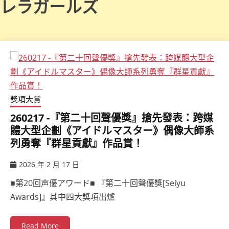
レラガールズ
獎項大賞
260217 -『第二十回聲優獎』搶先發表：跨媒
體大型企劃《アイドルマスター》偶像大師系
列勇奪『群星貢獻』作品賞！
2026 年 2 月 17 日
ccsx
■第20回声優アワード■ 『第二十回聲優獎[Seiyu
Awards]』其中四大獎項出爐
Read More