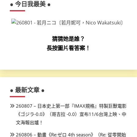
● 今日我最美 ●
猜猜她是誰？
長按圖片看答案！
● 最新文章 ●
260807 – 日本史上第一部『IMAX規格』特製巨獸電影
《ゴジラ-0.0》（哥吉拉 -0.0）宣布11/6台灣上映、中
文海報出爐！
260806 – 動畫《Re:ゼロ 4th season》（Re: 從零開始