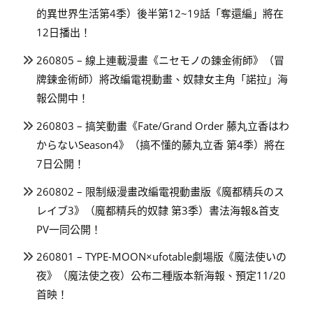
的異世界生活第4季）後半第12~19話「奪還編」將在
12日播出！
260805 – 線上連載漫畫《ニセモノの錬金術師》（冒
牌鍊金術師）將改編電視動畫、奴隸女主角「諾拉」海
報公開中！
260803 – 搞笑動畫《Fate/Grand Order 藤丸立香はわ
からないSeason4》（搞不懂的藤丸立香 第4季）將在
7日公開！
260802 – 限制級漫畫改編電視動畫版《魔都精兵のス
レイブ3》（魔都精兵的奴隸 第3季）書法海報&首支
PV一同公開！
260801 – TYPE-MOON×ufotable劇場版《魔法使いの
夜》（魔法使之夜）公布二種版本新海報、預定11/20
首映！