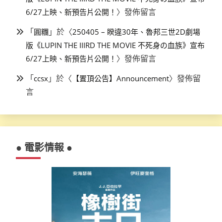
〉發佈留言
6/27上映、新預告片公開！
「
」於〈
圓糰
250405 – 睽違30年、魯邦三世2D劇場
版《LUPIN THE IIIRD THE MOVIE 不死身の血族》宣布
〉發佈留言
6/27上映、新預告片公開！
「
」於〈
〉發佈留
ccsx
【置頂公告】Announcement
言
● 電影情報 ●