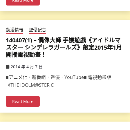
Read More
動漫情報
聲優配音
140407(1) – 偶像大師 手機遊戲《アイドルマ
スター シンデレラガールズ》敲定2015年1月
開播電視動畫！
2014 年 4 月 7 日
ccsx
■アニメ化．新番組．聲優．YouTube■ 電視動畫版
《THE IDOLM@STER C
Read More