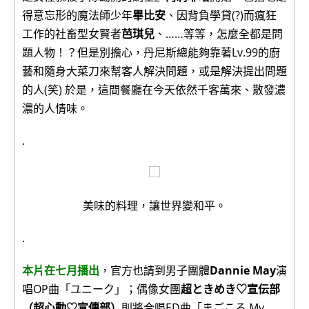
得意忘形的魔法師少年
畢比安
、因背負學貸(?)而瘋狂
工作的社畜型女賢者
芭琪兒
、……等等，怎麼全都是問
題人物！？但是別擔心，丹尼斯總能夠靠著Lv.99的廚
藝和隨身大菜刀來幫客人解決問題，或是解決提出問題
的人(笑) 於是，這間餐廳在今天依然千客萬來、散發濃
濃的人情味。
.
美味的料理，讓世界變和平。
.
本片在七月播出
，官方也請到男子團體
Dannie May
演
唱OP曲「ユニーク」；偶像女團
超ときめき♡宣伝部
（超心動♡宣傳部）
則將合唱ED曲「まごころ My