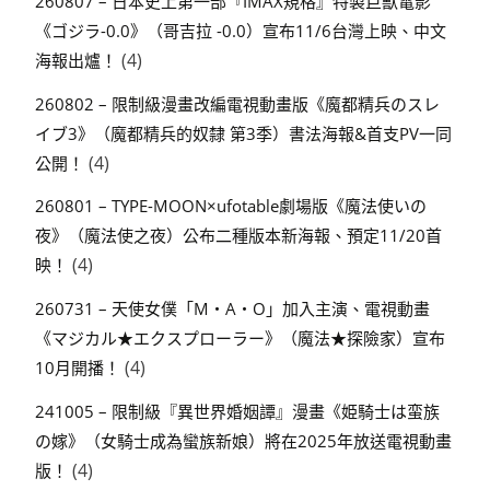
260807 – 日本史上第一部『IMAX規格』特製巨獸電影
《ゴジラ-0.0》（哥吉拉 -0.0）宣布11/6台灣上映、中文
(4)
海報出爐！
260802 – 限制級漫畫改編電視動畫版《魔都精兵のスレ
イブ3》（魔都精兵的奴隸 第3季）書法海報&首支PV一同
(4)
公開！
260801 – TYPE-MOON×ufotable劇場版《魔法使いの
夜》（魔法使之夜）公布二種版本新海報、預定11/20首
(4)
映！
260731 – 天使女僕「M・A・O」加入主演、電視動畫
《マジカル★エクスプローラー》（魔法★探險家）宣布
(4)
10月開播！
241005 – 限制級『異世界婚姻譚』漫畫《姫騎士は蛮族
の嫁》（女騎士成為蠻族新娘）將在2025年放送電視動畫
(4)
版！