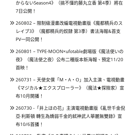
からないSeason4》（搞不懂的藤丸立香 第4季）將在
7日公開！
260802 – 限制級漫畫改編電視動畫版《魔都精兵のス
レイブ3》（魔都精兵的奴隸 第3季）書法海報&首支
PV一同公開！
260801 – TYPE-MOON×ufotable劇場版《魔法使いの
夜》（魔法使之夜）公布二種版本新海報、預定11/20
首映！
260731 – 天使女僕「M・A・O」加入主演、電視動畫
《マジカル★エクスプローラー》（魔法★探險家）宣
布10月開播！
260730 -「井上ほの花」主演電視動畫版《亂世千金倪
亞·利斯頓 轉生為嬌弱千金的弒神武人華麗無雙錄》宣
布10/6首播！