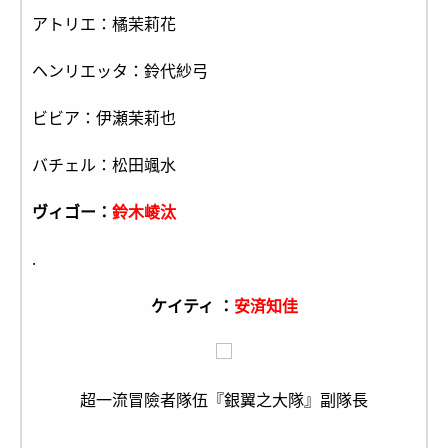
アトリエ：橘茉莉花
ヘンリエッタ：鈴代紗弓
ビビア：伊瀬茉莉也
バチェル：松田颯水
ヴィゴー：
鈴木崚汰
.
ケイティ ：
安済知佳
超一流冒險者隊伍『銀翼之大隊』副隊長
.