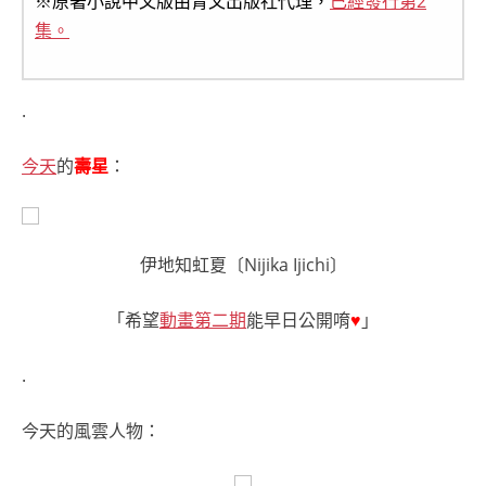
※原著小說中文版由青文出版社代理，
已經發行第2
集。
.
今天
的
壽星
：
伊地知虹夏〔Nijika Ijichi〕
「希望
動畫第二期
能早日公開唷
♥
」
.
今天的風雲人物：