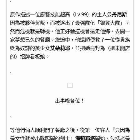
原作描述一位廚藝技能超高（Lv.99）的主人公
丹尼斯
因為被夥伴背叛，而被逐出了最強隊伍「銀翼大隊」。
然而危機就是轉機，他正好藉這機會遠走他鄉，去開一
家夢想已久的餐廳。旅途中，他還順便救了一位從貴族
貶為奴隸的美少女
艾朵莉耶
，並把她冊封為（還未開店
的）招牌看板娘。
.
出事啦各位！
.
等他們倆人順利開了餐廳之後，從第一位客人『只因為
是女性就被小隊踢開的劍士』
海莉耶塔
開始，包括老是