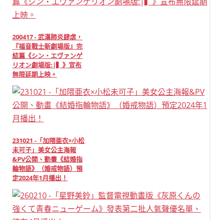
200417 - 武漢肺炎肆虐，
『福音戰士新劇場版』完
結篇《シン・エヴァンゲ
リオン劇場版:|▍》宣布
無限延期上映。
231021 -「加隈亜衣×小松
未可子」美女公主海報
&PV公開、動畫《結婚指
輪物語》（婚戒物語）預
定2024年1月播出！