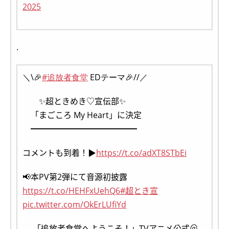
2025
.
＼\🎉
#追放者食堂
EDテーマ🎉//／
✨超ときめき♡宣伝部✨
「まごころ My Heart」に決定
━━━━━━━━━━━━━
コメントも到着！▶
https://t.co/adXT8STbEi
📢本PV第2弾にて音源初披露
https://t.co/HEHFxUehQ6
#超とき宣
pic.twitter.com/OkErLUfiYd
— 「追放者食堂へようこそ！」TVアニメ公式＠