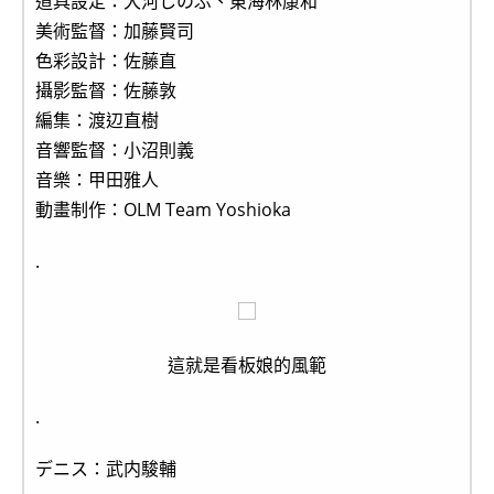
道具設定：大河しのぶ、東海林康和
美術監督：加藤賢司
色彩設計：佐藤直
攝影監督：佐藤敦
編集：渡辺直樹
音響監督：小沼則義
音樂：甲田雅人
動畫制作：OLM Team Yoshioka
.
這就是看板娘的風範
.
デニス：武内駿輔