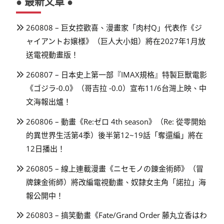
● 最新文章 ●
260808 – 巨女控歡喜、漫畫家「肉村Q」代表作《ジ
ャイアントお嬢様》（巨人大小姐）將在2027年1月放
送電視動畫版！
260807 – 日本史上第一部『IMAX規格』特製巨獸電影
《ゴジラ-0.0》（哥吉拉 -0.0）宣布11/6台灣上映、中
文海報出爐！
260806 – 動畫《Re:ゼロ 4th season》（Re: 從零開始
的異世界生活第4季）後半第12~19話「奪還編」將在
12日播出！
260805 – 線上連載漫畫《ニセモノの錬金術師》（冒
牌鍊金術師）將改編電視動畫、奴隸女主角「諾拉」海
報公開中！
260803 – 搞笑動畫《Fate/Grand Order 藤丸立香はわ