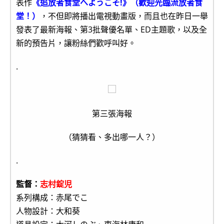
表作
《追放者食堂へようこそ!》（歡迎光臨流放者食
堂！）
，不但即將播出電視動畫版，而且也在昨日一舉
發表了最新海報、第3批聲優名單、ED主題歌，以及全
新的預告片，讓粉絲們歡呼叫好。
.
第三張海報
（猜猜看、多出哪一人？）
.
監督：
志村錠児
系列構成：赤尾でこ
人物設計：大和葵