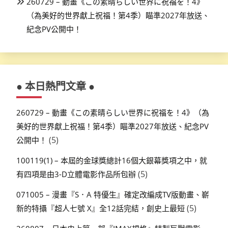
260729 – 動畫《この素晴らしい世界に祝福を！4》
（為美好的世界獻上祝福！第4季）瞄準2027年放送、
紀念PV公開中！
● 本日熱門文章 ●
260729 – 動畫《この素晴らしい世界に祝福を！4》（為
美好的世界獻上祝福！第4季）瞄準2027年放送、紀念PV
(5)
公開中！
100119(1) – 本屆的金球獎總計16個大銀幕獎項之中，就
(5)
有四項是由3-D立體電影作品所包辦
071005 – 漫畫『S．A 特優生』確定改編成TV版動畫、嶄
(5)
新的特攝『超人七號 X』全12話完結，創史上最短