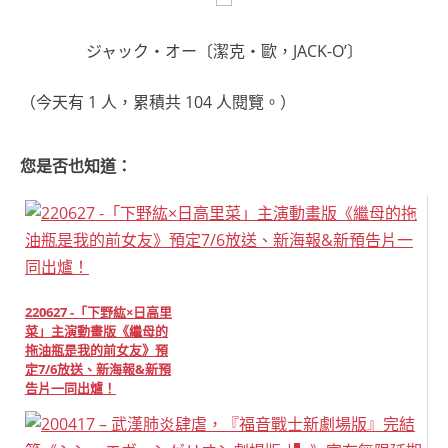
ジャック・オー〔潔克‧歐，JACK-O’〕
（今天有 1 人，累積共 104 人閱覽。）
您是否也知道：
220627 -「下野紘×日高里
菜」主演動畫版《繼母的
拖油瓶是我的前女友》預
定7/6放送、新海報&新預
告片一同出爐！