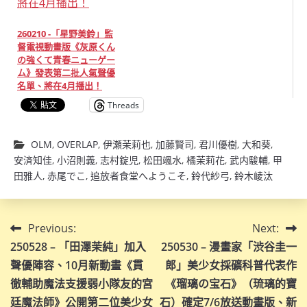
260210 -「星野美鈴」監
督電視動畫版《灰原くん
の強くて青春ニューゲー
ム》發表第二批人氣聲優
名單、將在4月播出！
Threads
OLM
,
OVERLAP
,
伊瀬茉莉也
,
加藤賢司
,
君川優樹
,
大和葵
,
安済知佳
,
小沼則義
,
志村錠児
,
松田颯水
,
橘茉莉花
,
武内駿輔
,
甲
田雅人
,
赤尾でこ
,
追放者食堂へようこそ
,
鈴代紗弓
,
鈴木崚汰
文
Previous:
Next:
250528 – 「田澤茉純」加入
250530 – 漫畫家「渋谷圭一
章
聲優陣容、10月新動畫《貫
郎」美少女採礦科普代表作
導
徹輔助魔法支援弱小隊友的宮
《瑠璃の宝石》（琉璃的寶
廷魔法師》公開第二位美少女
石）確定7/6放送動畫版、新