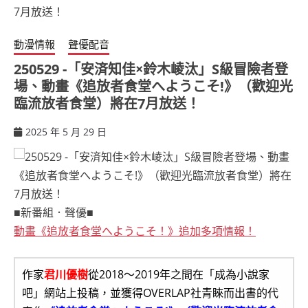
動漫情報
聲優配音
250529 -「安済知佳×鈴木崚汰」S級冒險者登
場、動畫《追放者食堂へようこそ!》（歡迎光
臨流放者食堂）將在7月放送！
2025 年 5 月 29 日
ccsx
■新番組．聲優■
動畫《追放者食堂へようこそ！》追加多項情報！
作家
君川優樹
從2018～2019年之間在「成為小說家
吧」網站上投稿，並獲得OVERLAP社青睞而出書的代