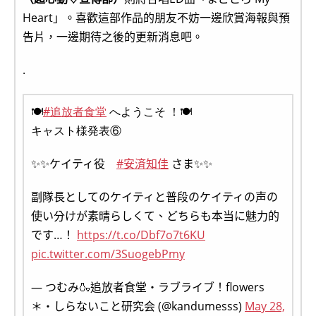
Heart」。喜歡這部作品的朋友不妨一邊欣賞海報與預
告片，一邊期待之後的更新消息吧。
.
🍽️
#追放者食堂
へようこそ ！🍽️
キャスト様発表⑥
✨✨ケイティ役
#安済知佳
さま✨✨
副隊長としてのケイティと普段のケイティの声の
使い分けが素晴らしくて、どちらも本当に魅力的
です…！
https://t.co/Dbf7o7t6KU
pic.twitter.com/3SuogebPmy
— つむみ🍶追放者食堂・ラブライブ！flowers
＊・しらないこと研究会 (@kandumesss)
May 28,