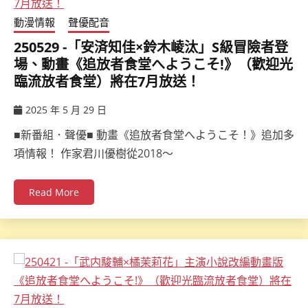
動漫情報
聲優配音
250529 -「安済知佳×鈴木崚汰」S級冒險者登
場、動畫《追放者食堂へようこそ!》（歡迎光
臨流放者食堂）將在7月放送！
2025 年 5 月 29 日
ccsx
■新番組．聲優■ 動畫《追放者食堂へようこそ！》追加多
項情報！ 作家君川優樹從2018～
Read More