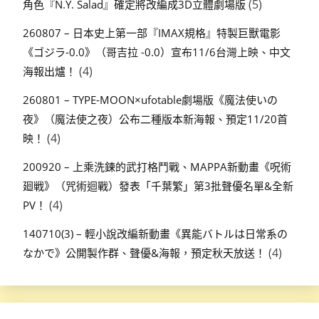
(5)
角色『N.Y. Salad』確定將改編成3D立體劇場版
260807 – 日本史上第一部『IMAX規格』特製巨獸電影
《ゴジラ-0.0》（哥吉拉 -0.0）宣布11/6台灣上映、中文
(4)
海報出爐！
260801 – TYPE-MOON×ufotable劇場版《魔法使いの
夜》（魔法使之夜）公布二種版本新海報、預定11/20首
(4)
映！
200920 – 上乘洗鍊的武打格鬥戰、MAPPA新動畫《呪術
廻戦》（咒術迴戰）發表「千葉繁」第3批聲優名單&全新
(4)
PV！
140710(3) – 輕小說改編新動畫《異能バトルは日常系の
(4)
なかで》公開製作群、聲優&海報，預定秋天放送！