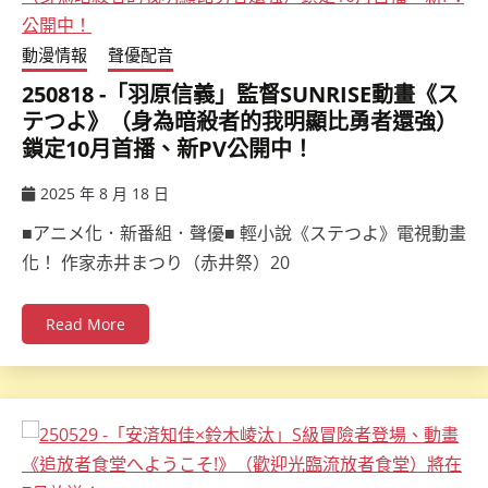
動漫情報
聲優配音
250818 -「羽原信義」監督SUNRISE動畫《ス
テつよ》（身為暗殺者的我明顯比勇者還強）
鎖定10月首播、新PV公開中！
2025 年 8 月 18 日
ccsx
■アニメ化．新番組．聲優■ 輕小說《ステつよ》電視動畫
化！ 作家赤井まつり（赤井祭）20
Read More