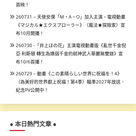
首映！
260731 – 天使女僕「M・A・O」加入主演、電視動畫
《マジカル★エクスプローラー》（魔法★探險家）宣
布10月開播！
260730 -「井上ほの花」主演電視動畫版《亂世千金倪
亞·利斯頓 轉生為嬌弱千金的弒神武人華麗無雙錄》宣
布10/6首播！
260729 – 動畫《この素晴らしい世界に祝福を！4》
（為美好的世界獻上祝福！第4季）瞄準2027年放送、
紀念PV公開中！
● 本日熱門文章 ●