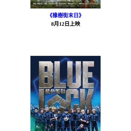
《橡樹街末日》
8月12日上映