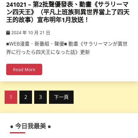
241021 – 第2批聲優發表、動畫《サラリーマ
ン四天王》（平凡上班族到異世界當上了四天
王的故事）宣布明年1月放送！
2024 年 10 月 21 日
ccsx
■WEB漫畫．新番組．聲優■ 動畫《サラリーマンが異世
界に行ったら四天王になった話》更新
Read More
文
1
2
3
下一頁
章
分
● 今日我最美 ●
頁