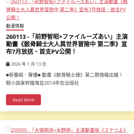
動漫情報
260113 -「前野智昭×ファイルーズあい」主演
動畫《骸骨騎士大人異世界冒險中 第二季》宣
布7月放送、首支PV公開！
2026 年 1 月 13 日
ccsx
■新番組．聲優■ 動畫《骸骨騎士様》第二期情報出爐！
輕小說家秤猿鬼從2014年在出版社
Read More