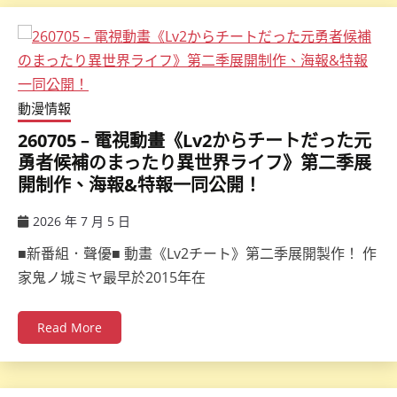
動漫情報
260705 – 電視動畫《Lv2からチートだった元
勇者候補のまったり異世界ライフ》第二季展
開制作、海報&特報一同公開！
2026 年 7 月 5 日
ccsx
■新番組．聲優■ 動畫《Lv2チート》第二季展開製作！ 作
家鬼ノ城ミヤ最早於2015年在
Read More