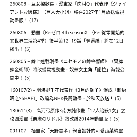
260808 – 巨女控歡喜、漫畫家「肉村Q」代表作《ジャイ
アントお嬢様》（巨人大小姐）將在2027年1月放送電視
(17)
動畫版！
260806 – 動畫《Re:ゼロ 4th season》（Re: 從零開始的
異世界生活第4季）後半第12~19話「奪還編」將在12日
(5)
播出！
260805 – 線上連載漫畫《ニセモノの錬金術師》（冒牌
鍊金術師）將改編電視動畫、奴隸女主角「諾拉」海報公
(5)
開中！
160107(2) – 羽海野千花代表作《3月的獅子》促成「新房
(5)
昭之×SHAFT」改編為NHK長篇動畫、於秋天放送！
130611(3) – 高河弓原作×南方純作畫「12人暗殺1女」之
(5)
校園漫畫《悪魔のリドル》將改編2014年動畫版！
091107 – 插畫家「天野喜孝」親自設計的可愛蔬菜精靈