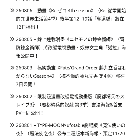
260806 – 動畫《Re:ゼロ 4th season》（Re: 從零開始
的異世界生活第4季）後半第12~19話「奪還編」將在
12日播出！
260805 – 線上連載漫畫《ニセモノの錬金術師》（冒
牌鍊金術師）將改編電視動畫、奴隸女主角「諾拉」海
報公開中！
260803 – 搞笑動畫《Fate/Grand Order 藤丸立香はわ
からないSeason4》（搞不懂的藤丸立香 第4季）將在
7日公開！
260802 – 限制級漫畫改編電視動畫版《魔都精兵のス
レイブ3》（魔都精兵的奴隸 第3季）書法海報&首支
PV一同公開！
260801 – TYPE-MOON×ufotable劇場版《魔法使いの
夜》（魔法使之夜）公布二種版本新海報、預定11/20