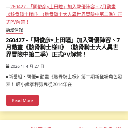
動漫情報
260427 -「関俊彦×上田瞳」加入聲優陣容、7
月動畫《骸骨騎士様II》（骸骨騎士大人異世
界冒險中第二季）正式PV解禁！
2026 年 4 月 27 日
ccsx
■新番組．聲優■ 動畫《骸骨騎士様》第二期新登場角色發
表！ 輕小說家秤猿鬼從2014年在
Read More