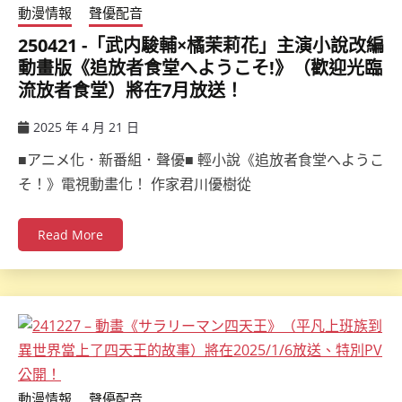
動漫情報
聲優配音
250421 -「武内駿輔×橘茉莉花」主演小說改編
動畫版《追放者食堂へようこそ!》（歡迎光臨
流放者食堂）將在7月放送！
2025 年 4 月 21 日
ccsx
■アニメ化．新番組．聲優■ 輕小說《追放者食堂へようこ
そ！》電視動畫化！ 作家君川優樹從
Read More
動漫情報
聲優配音