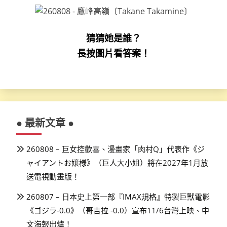
猜猜她是誰？
長按圖片看答案！
● 最新文章 ●
260808 – 巨女控歡喜、漫畫家「肉村Q」代表作《ジ
ャイアントお嬢様》（巨人大小姐）將在2027年1月放
送電視動畫版！
260807 – 日本史上第一部『IMAX規格』特製巨獸電影
《ゴジラ-0.0》（哥吉拉 -0.0）宣布11/6台灣上映、中
文海報出爐！