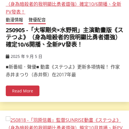
動漫情報
聲優配音
250905 -「大塚剛央×水野朔」主演動畫版《ス
テつよ》（身為暗殺者的我明顯比勇者還強）
確定10/6開播、全新PV發表！
2025 年 9 月 5 日
ccsx
■新番組．聲優■ 動畫《ステつよ》更新多項情報！ 作家
赤井まつり（赤井祭）在2017年最
Read More