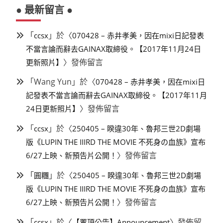
● 最新留言 ●
「
」於〈
ccsx
070428 – 赤井孝美，因在mixi日記發表
不當言論而辭去GAINAX取締役。【2017年11月24日
〉發佈留言
更新照片】
「
Wang Yun
」於〈
070428 – 赤井孝美，因在mixi日
記發表不當言論而辭去GAINAX取締役。【2017年11月
〉發佈留言
24日更新照片】
「
」於〈
ccsx
250405 – 睽違30年、魯邦三世2D劇場
版《LUPIN THE IIIRD THE MOVIE 不死身の血族》宣布
〉發佈留言
6/27上映、新預告片公開！
「
」於〈
圓糰
250405 – 睽違30年、魯邦三世2D劇場
版《LUPIN THE IIIRD THE MOVIE 不死身の血族》宣布
〉發佈留言
6/27上映、新預告片公開！
「
」於〈
〉發佈留
ccsx
【置頂公告】Announcement