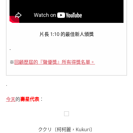
片長 1:10 的最佳新人頒獎
.
※
回顧歷屆的『聲優獎』所有得獎名單。
.
今天
的
壽星代表
：
ククリ〔柯柯麗，Kukuri〕