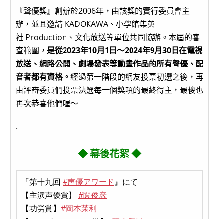
『聲優獎』創辦於2006年，由該獎的實行委員會主
辦，並且邀請 KADOKAWA、小學館集英
社 Production、文化放送等單位共同協辦。本屆的審
查範圍，
是從2023年10月1日～2024年9月30日在電視
放送、網路公開、劇場發表等動畫作品的所有聲優、配
音者都有資格。
經過第一階段的網友投票初選之後，再
由評審委員們投票決選每一個獎項的最終得主，最後也
再次恭喜他們喔～
.
◆ 幕後花絮 ◆
『第十九回
#声優アワード
』にて
【主演声優賞】
#関俊彦
【功労賞】
#岡本茉利