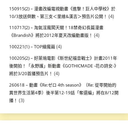
150915(2) – 漫畫改編電視動畫《進撃！巨人中學校》於
(4)
10/3放送倒數、第三支＜里維&漢吉＞預告片公開！
110717(2) – 淘氣淫魔闖天關！18禁奇幻長篇漫畫
(4)
《Brandish》將於2012年夏天改編動畫版！
(4)
100221(1) – TOP繪魔繭
100205(2) – 好萊塢電影《新世紀福音戰士》計畫2011年
後開拍！「永野護」新動畫《GOTHICMADE -花の詩女-》
(4)
將於3/20首播預告片！
260618 – 動畫《Re:ゼロ 4th season》（Re: 從零開始的
異世界生活第4季）後半第12-19話「奪還編」將在8/12開
(3)
播！