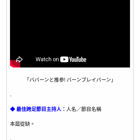
「ババーンと推参! バーンブレイバーン」
.
◆ 最佳跨足節目主持人：
人名／節目名稱
本屆從缺。
.