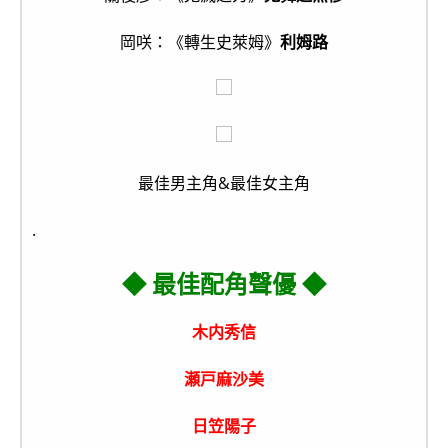
岡咲：《轉生史萊姆》
利姆路
最佳男主角&最佳女主角
.
◆ 最佳配角聲優 ◆
木内秀信
瀬戸麻沙美
日笠陽子