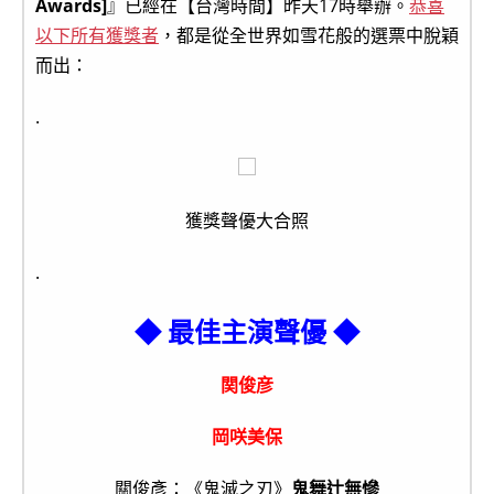
Awards]
』已經在【台灣時間】昨天17時舉辦。
恭喜
以下所有獲獎者
，都是從全世界如雪花般的選票中脫穎
而出：
.
獲獎聲優大合照
.
◆ 最佳主演聲優 ◆
関俊彦
岡咲美保
關俊彥：《鬼滅之刃》
鬼舞辻無慘