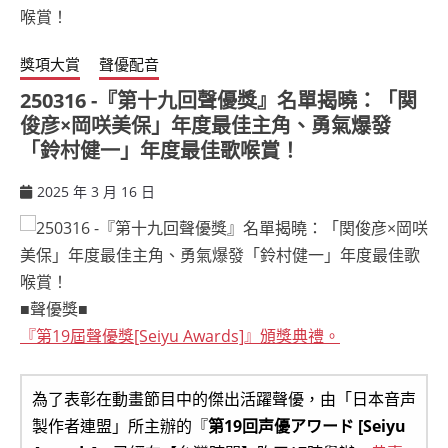
獎項大賞
聲優配音
250316 -『第十九回聲優獎』名單揭曉：「関
俊彦×岡咲美保」年度最佳主角、勇氣爆發
「鈴村健一」年度最佳歌喉賞！
2025 年 3 月 16 日
ccsx
■聲優獎■
『第19屆聲優獎[Seiyu Awards]』頒獎典禮。
為了表彰在動畫節目中的傑出活躍聲優，由「日本音声
製作者連盟」所主辦的『
第19回声優アワード [Seiyu