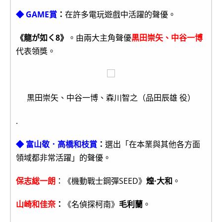
◆ GAME賞
：
在許多電玩遊戲中活躍的聲優。
《龍が如く8》
。由兩大主角聲優
黒田崇矢、中谷一博
代表領獎。
黒田崇矢、中谷一博、森川智之（品田辰雄 役）
.
◆ 富山敬．高橋和枝賞
：
選出「在本業與其他各方面
領域都非常活躍」的聲優。
保志総一朗
：《機動戰士鋼彈SEED》
煌·大和
。
山崎和佳奈
：
《名偵探柯南》
毛利蘭
。