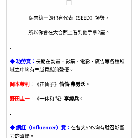
保志總一朗也有代表《SEED》領獎，
所以你會在大合照上看到他手拿2座。
.
◆ 功勞賞：
長期在動畫、影集、電影、廣告等各種領
域之中均有卓越貢獻的聲優。
岡本茉利
：《花仙子》
倫倫·弗勞沃
。
野田圭一
：《一休和尚》
李總兵
。
.
◆ 網紅（Influencer）賞：
在各大SNS均有號召影響
力的聲優。