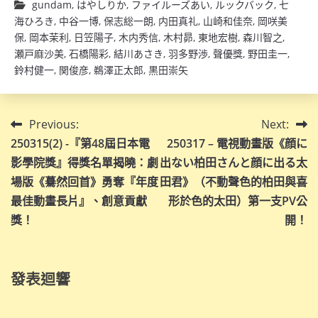
gundam
,
はやしりか
,
ファイルーズあい
,
ルックバック
,
七
海ひろき
,
中谷一博
,
保志総一朗
,
内田真礼
,
山崎和佳奈
,
岡咲美
保
,
岡本茉利
,
日笠陽子
,
木内秀信
,
木村昴
,
東地宏樹
,
森川智之
,
瀬戸麻沙美
,
石橋陽彩
,
結川あさき
,
羽多野渉
,
聲優獎
,
野田圭一
,
鈴村健一
,
関俊彦
,
鵜澤正太郎
,
黒田崇矢
文
Previous:
Next:
250315(2) -『第48屆日本電
250317 – 電視動畫版《顔に
章
影學院獎』得獎名單揭曉：劇
出ない柏田さんと顔に出る太
導
場版《驀然回首》勇奪『年度
田君》（不動聲色的柏田與喜
最佳動畫長片』、創意貢獻
形於色的太田）第一支PV公
覽
獎！
開！
發表迴響