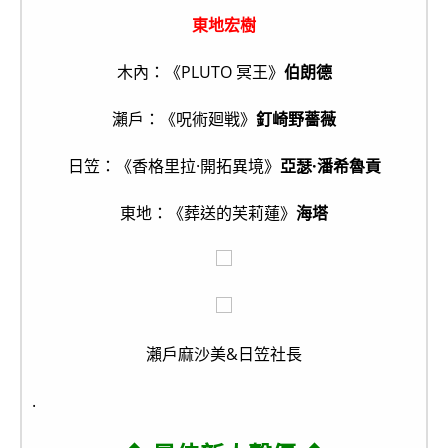
東地宏樹
木內：《PLUTO 冥王》
伯朗德
瀨戶：《呪術廻戦》
釘崎野薔薇
日笠：《香格里拉·開拓異境》
亞瑟·潘希魯貢
東地：《葬送的芙莉蓮》
海塔
瀨戶麻沙美&日笠社長
.