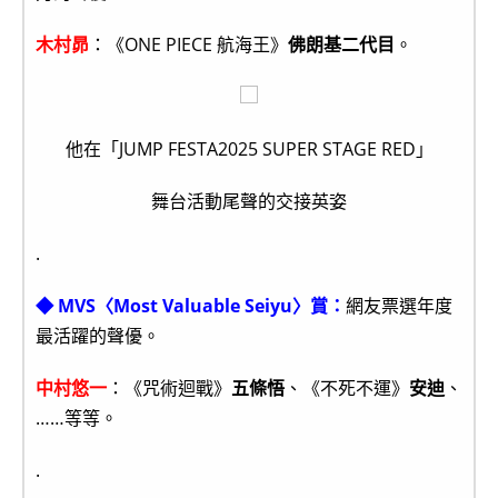
木村昴
：《ONE PIECE 航海王》
佛朗基二代目
。
他在「JUMP FESTA2025 SUPER STAGE RED」
舞台活動尾聲的交接英姿
.
◆ MVS〈Most Valuable Seiyu〉賞：
網友票選年度
最活躍的聲優。
中村悠一
：《咒術迴戰》
五條悟
、《不死不運》
安迪
、
……等等。
.