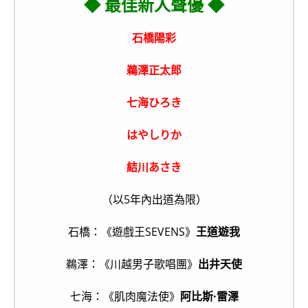
◆ 最佳新人聲優 ◆
石橋陽彩
鵜澤正太郎
七海ひろき
はやしりか
結川あさき
（以5年內出道為限）
石橋：《遊戲王SEVENS》
王道遊我
鵜澤：《川越男子歌唱團》
出井天使
七海：《肌肉魔法使》
阿比斯·雷澤