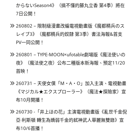
からないSeason4》（搞不懂的藤丸立香 第4季）將在
7日公開！
260802 – 限制級漫畫改編電視動畫版《魔都精兵のス
レイブ3》（魔都精兵的奴隸 第3季）書法海報&首支
PV一同公開！
260801 – TYPE-MOON×ufotable劇場版《魔法使いの
夜》（魔法使之夜）公布二種版本新海報、預定11/20
首映！
260731 – 天使女僕「M・A・O」加入主演、電視動畫
《マジカル★エクスプローラー》（魔法★探險家）宣
布10月開播！
260730 -「井上ほの花」主演電視動畫版《亂世千金倪
亞·利斯頓 轉生為嬌弱千金的弒神武人華麗無雙錄》宣
布10/6首播！