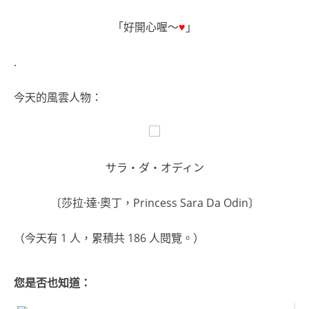
「好開心喔～
♥
」
.
今天的風雲人物：
サラ・ダ・オディン
〔莎拉·達·奧丁，Princess Sara Da Odin〕
（今天有 1 人，累積共 186 人閱覽。）
您是否也知道：