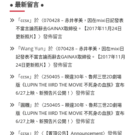
● 最新留言 ●
「
」於〈
ccsx
070428 – 赤井孝美，因在mixi日記發表
不當言論而辭去GAINAX取締役。【2017年11月24日
〉發佈留言
更新照片】
「
Wang Yun
」於〈
070428 – 赤井孝美，因在mixi日
記發表不當言論而辭去GAINAX取締役。【2017年11月
〉發佈留言
24日更新照片】
「
」於〈
ccsx
250405 – 睽違30年、魯邦三世2D劇場
版《LUPIN THE IIIRD THE MOVIE 不死身の血族》宣布
〉發佈留言
6/27上映、新預告片公開！
「
」於〈
圓糰
250405 – 睽違30年、魯邦三世2D劇場
版《LUPIN THE IIIRD THE MOVIE 不死身の血族》宣布
〉發佈留言
6/27上映、新預告片公開！
「
」於〈
〉發佈留
ccsx
【置頂公告】Announcement