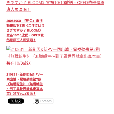
200819(3) -『點兔』電視
動畫版第3期《ご注文はう
さぎですか？ BLOOM》
宣布10/10放送、OPED依
然是原班人馬演唱！
210831 - 新劇照&新PV一
同出爐、電視動畫第2期
《無職転生》（無職轉生
～到了異世界就拿出真本
事）將在10/3放送！
Threads