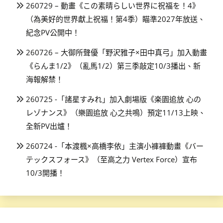
260729 – 動畫《この素晴らしい世界に祝福を！4》
（為美好的世界獻上祝福！第4季）瞄準2027年放送、
紀念PV公開中！
260726 – 大御所聲優「野沢雅子×田中真弓」加入動畫
《らんま1/2》（亂馬1/2）第三季敲定10/3播出、新
海報解禁！
260725 -「諸星すみれ」加入劇場版《楽園追放 心の
レゾナンス》（樂園追放 心之共鳴）預定11/13上映、
全新PV出爐！
260724 -「本渡楓×高橋李依」主演小褲褲動畫《バー
テックスフォース》（至高之力 Vertex Force）宣布
10/3開播！