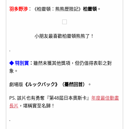
羽多野渉
：《柏靈頓：熊熊歷險記》
柏靈頓
。
小朋友最喜歡柏靈頓熊熊了！
.
◆ 特別賞
：
雖然未獲其他獎項，但仍值得表彰之對
象。
劇場版
《ルックバック》（驀然回首）
。
PS. 該片也有勇奪『第48屆日本奧斯卡』
年度最佳動畫
長片
，堪稱實至名歸！
.