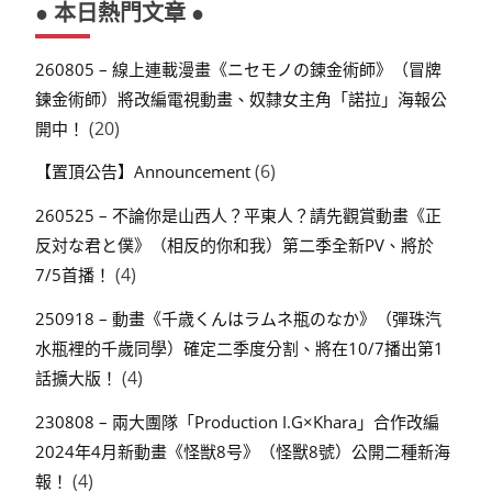
● 本日熱門文章 ●
260805 – 線上連載漫畫《ニセモノの錬金術師》（冒牌
鍊金術師）將改編電視動畫、奴隸女主角「諾拉」海報公
(20)
開中！
(6)
【置頂公告】Announcement
260525 – 不論你是山西人？平東人？請先觀賞動畫《正
反対な君と僕》（相反的你和我）第二季全新PV、將於
(4)
7/5首播！
250918 – 動畫《千歳くんはラムネ瓶のなか》（彈珠汽
水瓶裡的千歲同學）確定二季度分割、將在10/7播出第1
(4)
話擴大版！
230808 – 兩大團隊「Production I.G×Khara」合作改編
2024年4月新動畫《怪獣8号》（怪獸8號）公開二種新海
(4)
報！