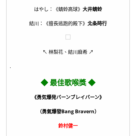
はやし：《蜻蛉高球》
大井蜻蛉
結川：《擅長逃跑的殿下》
北条時行
↖ 林梨花、結川麻希 ↗
.
◆ 最佳歌喉獎 ◆
《勇気爆発バーンブレイバーン》
（勇氣爆發Bang Bravern）
鈴村健一