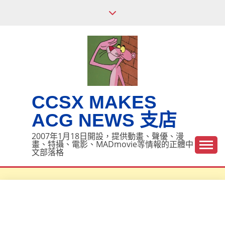
Skip
to
content
CCSX MAKES
ACG NEWS 支店
2007年1月18日開設，提供動畫、聲優、漫
畫、特攝、電影、MADmovie等情報的正體中
文部落格