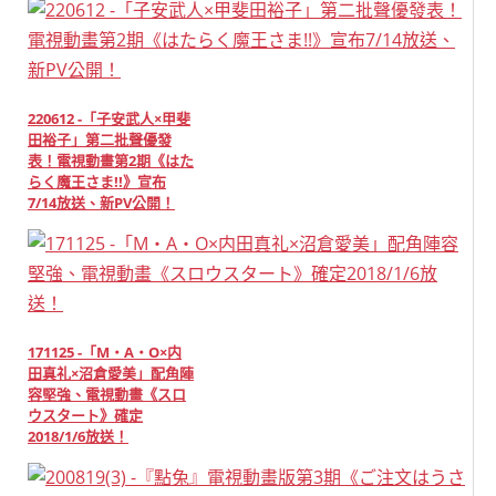
220612 -「子安武人×甲斐
田裕子」第二批聲優發
表！電視動畫第2期《はた
らく魔王さま!!》宣布
7/14放送、新PV公開！
171125 -「M・A・O×内
田真礼×沼倉愛美」配角陣
容堅強、電視動畫《スロ
ウスタート》確定
2018/1/6放送！