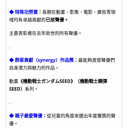
◆ 特殊功勞賞：
長期在動畫、影集、電影、廣告等領
域均有卓越貢獻的
已故聲優。
主要表彰甫在去年逝世的所有聲優。
.
◆ 群星貢獻（synergy）作品獎
：
最能夠激發聲優們
自身潛力與魅力的作品。
動畫
《機動戦士ガンダムSEED》（機動戰士鋼彈
SEED）
系列。
.
◆ 親子最愛聲優
：
從兒童的角度來選出年度獲獎的聲
優。