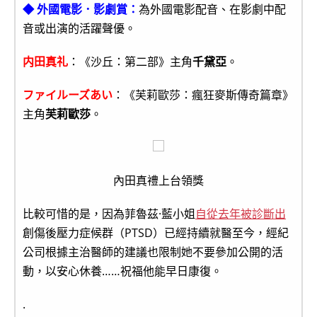
◆ 外國電影．影劇賞：
為外國電影配音、在影劇中配
音或出演的活躍聲優。
内田真礼
：《沙丘：第二部》主角
千黛亞
。
ファイルーズあい
：《芙莉歐莎：瘋狂麥斯傳奇篇章》
主角
芙莉歐莎
。
內田真禮上台領獎
比較可惜的是，因為菲魯茲·藍小姐
自從去年被診斷出
創傷後壓力症候群（PTSD）已經持續就醫至今，經紀
公司根據主治醫師的建議也限制她不要參加公開的活
動，以安心休養……祝福他能早日康復。
.