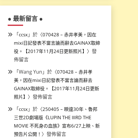
● 最新留言 ●
「
」於〈
ccsx
070428 – 赤井孝美，因在
mixi日記發表不當言論而辭去GAINAX取締
〉發
役。【2017年11月24日更新照片】
佈留言
「
Wang Yun
」於〈
070428 – 赤井孝
美，因在mixi日記發表不當言論而辭去
GAINAX取締役。【2017年11月24日更新
〉發佈留言
照片】
「
」於〈
ccsx
250405 – 睽違30年、魯邦
三世2D劇場版《LUPIN THE IIIRD THE
MOVIE 不死身の血族》宣布6/27上映、新
〉發佈留言
預告片公開！