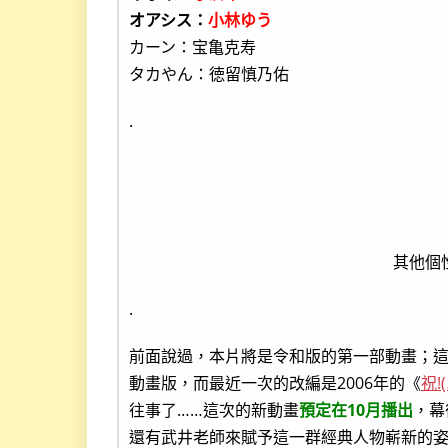
オアシス：
小林ゆう
カーン：宝亀克寿
タカやん：徳留慎乃佑
.
其他個
.
前面說過，本片將是令和版的第一部動畫；
動畫版，而最近一次的改編是2006年的《
祝
往事了……這次的新動畫
預定在10月播出
，幕
還有武井老師來賦予這一群經典人物嶄新的