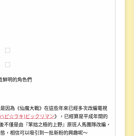
性鮮明的角色們
這是因為《仙魔大戰》在這些年來已經多次改編電視
!(ハピ☆ラキ)ビックリマン
》，已經算是平成年間的
後不僅是由『笨拙之極的上野』原班人馬團隊改編，
姿態，相信可以吸引到一批新粉的興趣呢～