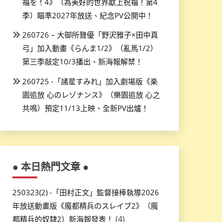
福を！4》（為美好的世界獻上祝福！第4
季）瞄準2027年放送、紀念PV公開中！
260726 – 大御所聲優「野沢雅子×田中真
弓」加入動畫《らんま1/2》（亂馬1/2）
第三季敲定10/3播出、新海報解禁！
260725 -「諸星すみれ」加入劇場版《楽
園追放 心のレゾナンス》（樂園追放 心之
共鳴）預定11/13上映、全新PV出爐！
● 本日熱門文章 ●
250323(2) -「田村正文」監督接棒執導2026
年放送動畫版《魔都精兵のスレイブ2》（魔
(4)
都精兵的奴隸2）新海報發表！