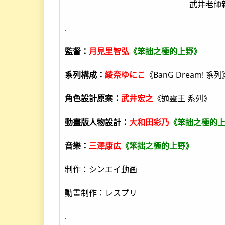
武井老師
.
監督：
月見里智弘
《笨拙之極的上野》
系列構成：
綾奈ゆにこ
《BanG Dream! 系列
角色設計原案：
武井宏之
《通靈王 系列》
動畫版人物設計：
大和田彩乃
《笨拙之極的
音樂：
三澤康広
《笨拙之極的上野》
制作：シンエイ動画
動畫制作：レスプリ
.