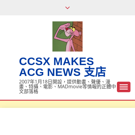
Skip
to
content
CCSX MAKES
ACG NEWS 支店
2007年1月18日開設，提供動畫、聲優、漫
畫、特攝、電影、MADmovie等情報的正體中
文部落格