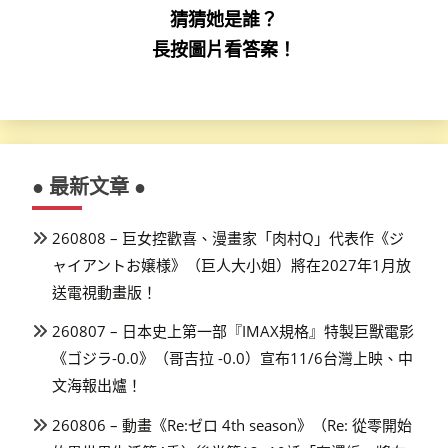
猜猜她是誰？
長按圖片看答案！
● 最新文章 ●
260808 – 巨女控歡喜、漫畫家「肉村Q」代表作《ジ
ャイアントお嬢様》（巨人大小姐）將在2027年1月放
送電視動畫版！
260807 – 日本史上第一部『IMAX規格』特製巨獸電影
《ゴジラ-0.0》（哥吉拉 -0.0）宣布11/6台灣上映、中
文海報出爐！
260806 – 動畫《Re:ゼロ 4th season》（Re: 從零開始