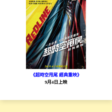
《超時空甩尾 經典重映》
9月4日上映