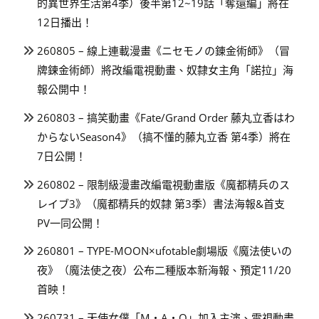
的異世界生活第4季）後半第12~19話「奪還編」將在
12日播出！
260805 – 線上連載漫畫《ニセモノの錬金術師》（冒
牌鍊金術師）將改編電視動畫、奴隸女主角「諾拉」海
報公開中！
260803 – 搞笑動畫《Fate/Grand Order 藤丸立香はわ
からないSeason4》（搞不懂的藤丸立香 第4季）將在
7日公開！
260802 – 限制級漫畫改編電視動畫版《魔都精兵のス
レイブ3》（魔都精兵的奴隸 第3季）書法海報&首支
PV一同公開！
260801 – TYPE-MOON×ufotable劇場版《魔法使いの
夜》（魔法使之夜）公布二種版本新海報、預定11/20
首映！
260731 – 天使女僕「M・A・O」加入主演、電視動畫