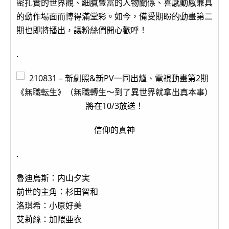
密扎實的世界觀、細膩豐富的人物關係、喜感動感兼具
的動作場面而博得滿堂彩。如今，備受期盼的動畫第二
期也即將播出，讓粉絲們開心歡呼！
.
信仰的真神
.
魯迪烏斯：内山夕実
前世的主角：杉田智和
洛琪希：小原好美
艾莉絲：加隈亜衣