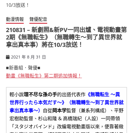
動漫情報
聲優配音
210831 – 新劇照&新PV一同出爐、電視動畫第
2期《無職転生》（無職轉生～到了異世界就
拿出真本事）將在10/3放送！
2021 年 8 月 31 日
ccsx
■新番組．聲優■
動畫《無職転生》第二期追加情報！
輕小說
理不尽な孫の手
的出道代表作
《無職転生 〜異
世界行ったら本気だす〜》（無職轉生～到了異世界就
拿出真本事～）
自從
岡本学
監督（兼系列構成）、平野
宏樹助監督、杉山和隆 & 高橋瑞紀（人設）一同帶領
「スタジオバインド」改編電視動畫版以來，便靠著緻