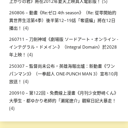
(5)
上がりの君》將在2012年夏天上映真人電影版！
260806 – 動畫《Re:ゼロ 4th season》（Re: 從零開始的
異世界生活第4季）後半第12~19話「奪還編」將在12日
(4)
播出！
260711 – 刀劍神域《劇場版 ソードアート・オンライン -
インテグラル・ドメイン-》（Integral Domain）於2028
(4)
年上映！
250307 – 監督尚未公布，英雄海報出爐：新動畫《ワン
パンマン3》（一拳超人 ONE-PUNCH MAN 3）宣布10月
(4)
放送！
200910 – 第122回、免費線上漫畫《月刊少女野崎くん》
大學生．都ゆかり老師的「瀬尾遼介」觀察日記大暴走！
(4)