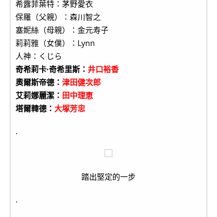
希露菲葉特：茅野愛衣
保羅（父親）：森川智之
塞妮絲（母親）：金元寿子
莉莉雅（女僕）：Lynn
人神：くじら
奇希莉卡·奇希里斯：
井口裕香
奧爾斯帝德：
津田健次郎
艾莉娜麗潔：
田中理恵
塔爾韓德：
大塚芳忠
.
踏出堅定的一步
.