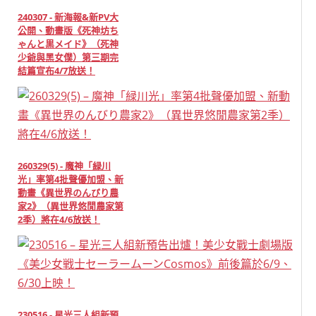
240307 - 新海報&新PV大
公開、動畫版《死神坊ち
ゃんと黒メイド》（死神
少爺與黑女僕）第三期完
結篇宣布4/7放送！
260329(5) - 魔神「緑川
光」率第4批聲優加盟、新
動畫《異世界のんびり農
家2》（異世界悠閒農家第
2季）將在4/6放送！
230516 - 星光三人組新預