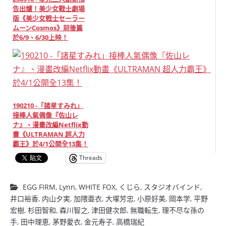
告出爐！美少女戰士劇場
版《美少女戦士セーラー
ムーンCosmos》前後篇
於6/9、6/30上映！
190210 -「諸星すみれ」
接棒人氣偶像『佐山レ
ナ』、漫畫改編Netflix動
畫《ULTRAMAN 超人力
霸王》於4/1公開全13集！
Threads
EGG FIRM
,
Lynn
,
WHITE FOX
,
くじら
,
スタジオバインド
,
井口裕香
,
内山夕実
,
加隈亜衣
,
大塚芳忠
,
小原好美
,
岡本学
,
平野
宏樹
,
杉田智和
,
森川智之
,
津田健次郎
,
無職転生
,
理不尽な孫の
手
,
田中理恵
,
茅野愛衣
,
金元寿子
,
高橋瑞紀