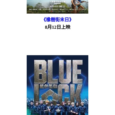
《橡樹街末日》
8月12日上映