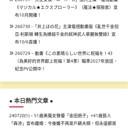
《マジカル★エクスプローラー》（魔法★探險家）宣
布10月開播！
260730 -「井上ほの花」主演電視動畫版《亂世千金倪
亞·利斯頓 轉生為嬌弱千金的弒神武人華麗無雙錄》宣
布10/6首播！
260729 – 動畫《この素晴らしい世界に祝福を！4》
（為美好的世界獻上祝福！第4季）瞄準2027年放送、
紀念PV公開中！
● 本日熱門文章 ●
240720(1) – 51歲美魔女聲優「金田朋子」×41歲藝人
「森渉」宣布離婚：今後雖不再是戶籍夫婦，但永遠都是