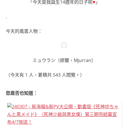
「今天是我誕生14週年的日子呢
♥
」
.
今天的風雲人物：
ミュウラン〔繆蘭，Mjurran〕
（今天有 1 人，累積共 543 人閱覽。）
您是否也知道：