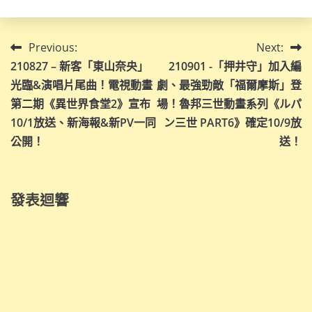
文
Previous:
Next:
210827 – 新客「東山奈央」
210901 -「押井守」加入編
章
光臨&演唱片尾曲！電視動畫
劇、最強勁敵「福爾摩斯」登
導
第二期《異世界食堂2》宣布
場！魯邦三世動畫系列《ルパ
10/1放送、新海報&新PV一同
ン三世 PART6》確定10/9放
覽
公開！
送！
發表迴響