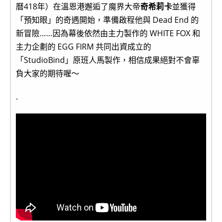
曆418年）在溫恩港邂逅了魔界大帝
奇希莉卡
並獲得
「預知眼」的奇遇開始，準備啟程他與 Dead End 的
新冒險……因為幕後依然由主力製作的 WHITE FOX 和
主力企劃的 EGG FIRM 共同出資成立的
「StudioBind」原班人馬製作，相信成果絕對不會辜
負大家的期待喔～
.