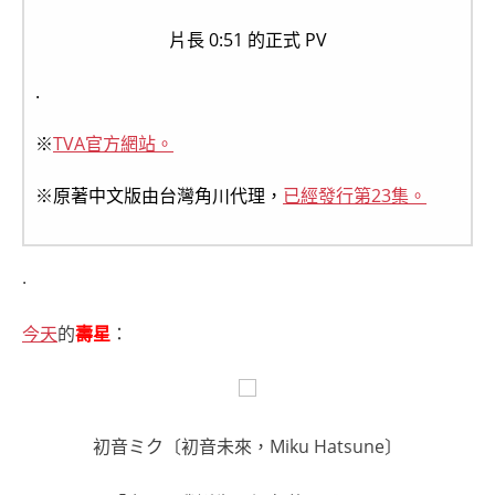
片長 0:51 的正式 PV
.
※
TVA官方網站。
※原著中文版由台灣角川代理，
已經發行第23集。
.
今天
的
壽星
：
初音ミク〔初音未來，Miku Hatsune〕