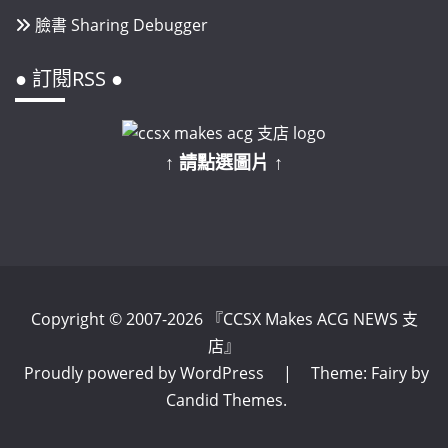
臉書 Sharing Debugger
● 訂閱RSS ●
↑ 請點選圖片 ↑
Copyright © 2007-2026 『CCSX Makes ACG NEWS 支
店』
Proudly powered by WordPress
|
Theme: Fairy by
Candid Themes
.