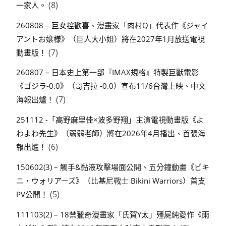
(8)
一家人。
260808 – 巨女控歡喜、漫畫家「肉村Q」代表作《ジャイ
アントお嬢様》（巨人大小姐）將在2027年1月放送電視
(7)
動畫版！
260807 – 日本史上第一部『IMAX規格』特製巨獸電影
《ゴジラ-0.0》（哥吉拉 -0.0）宣布11/6台灣上映、中文
(7)
海報出爐！
251112 -「高野麻里佳×波多野翔」主演電視動畫版《よ
わよわ先生》（弱弱老師）將在2026年4月播出、首張海
(6)
報出爐！
150602(3) – 觸手&黏液攻擊場面公開、五分鐘動畫《ビキ
ニ・ウォリアーズ》（比基尼戰士 Bikini Warriors）首支
(5)
PV公開！
111103(2) – 18禁獵奇漫畫家「氏賀Y太」殭屍純愛作《雨