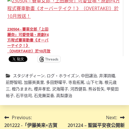
230504 - 賽車女郎「上田
麗奈」可愛登場、原創F4
方程式賽車動畫《オーバ
ーテイク！》
（OVERTAKE!）於10月放
送！
Threads
スタジオディーン
,
ログ・ホライズン
,
中田譲治
,
井澤詩織
,
前野智昭
,
加藤英美里
,
多田野曜平
,
寺島拓篤
,
山下七海
,
根元歳
三
,
橙乃ままれ
,
櫻井孝宏
,
沢海陽子
,
河西健吾
,
熊谷哲矢
,
甲斐田
裕子
,
石平信司
,
石見舞菜香
,
高梨康治
文
Previous:
Next:
201222 -「伊藤美来×古賀
201224 – 聖誕平安夜公開新