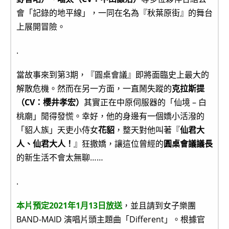
會「記錄的地平線」，一同在名為『秋葉原街』的舞台
上展開冒險。
.
當故事來到第3期，『圓桌會議』即將面臨史上最大的
解散危機。然而在另一方面，一直鬧失蹤的
克拉斯提
（CV：櫻井孝宏）
其實正在中原伺服器的「仙境 – 白
桃廟」閒得發慌。幸好，他的身邊有一個嬌小活潑的
「貂人族」天吏小侍女
花貂
，整天對他叫著『
仙君大
人、仙君大人！
』狂撒嬌，讓這位曾經的
圓桌會議議長
的新生活不會太無聊……
.
本片預定2021年1月13日放送
，並且請到女子樂團
BAND-MAID 演唱片頭主題曲「Different」。根據官