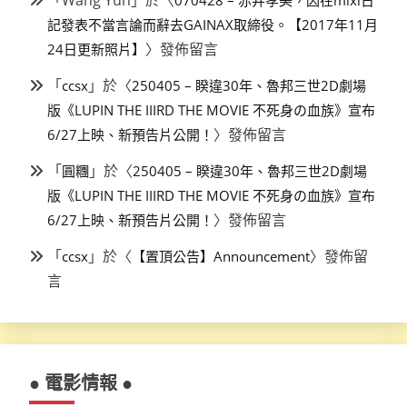
「
Wang Yun
」於〈
070428 – 赤井孝美，因在mixi日
記發表不當言論而辭去GAINAX取締役。【2017年11月
〉發佈留言
24日更新照片】
「
」於〈
ccsx
250405 – 睽違30年、魯邦三世2D劇場
版《LUPIN THE IIIRD THE MOVIE 不死身の血族》宣布
〉發佈留言
6/27上映、新預告片公開！
「
」於〈
圓糰
250405 – 睽違30年、魯邦三世2D劇場
版《LUPIN THE IIIRD THE MOVIE 不死身の血族》宣布
〉發佈留言
6/27上映、新預告片公開！
「
」於〈
〉發佈留
ccsx
【置頂公告】Announcement
言
● 電影情報 ●