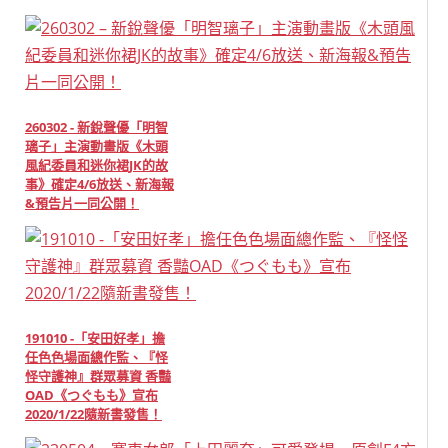
260302 - 新銳聲優「明智
璃子」主演動畫版《木頭
風紀委員和迷你裙JK的故
事》確定4/6放送、新海報
&預告片一同公開！
191010 -「安田好孝」擔
任色色場面總作監、『怪
怪守護神』群眾募資 香豔
OAD《つぐもも》宣布
2020/1/22隨新書發售！