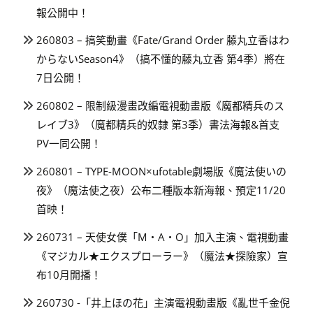
報公開中！
260803 – 搞笑動畫《Fate/Grand Order 藤丸立香はわ
からないSeason4》（搞不懂的藤丸立香 第4季）將在
7日公開！
260802 – 限制級漫畫改編電視動畫版《魔都精兵のス
レイブ3》（魔都精兵的奴隸 第3季）書法海報&首支
PV一同公開！
260801 – TYPE-MOON×ufotable劇場版《魔法使いの
夜》（魔法使之夜）公布二種版本新海報、預定11/20
首映！
260731 – 天使女僕「M・A・O」加入主演、電視動畫
《マジカル★エクスプローラー》（魔法★探險家）宣
布10月開播！
260730 -「井上ほの花」主演電視動畫版《亂世千金倪