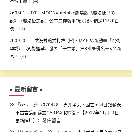
(4)
海報出爐！
260801 – TYPE-MOON×ufotable劇場版《魔法使いの
夜》（魔法使之夜）公布二種版本新海報、預定11/20首
(4)
映！
200920 – 上乘洗鍊的武打格鬥戰、MAPPA新動畫《呪術
廻戦》（咒術迴戰）發表「千葉繁」第3批聲優名單&全新
(4)
PV！
● 最新留言 ●
「
」於〈
ccsx
070428 – 赤井孝美，因在mixi日記發表
不當言論而辭去GAINAX取締役。【2017年11月24日
〉發佈留言
更新照片】