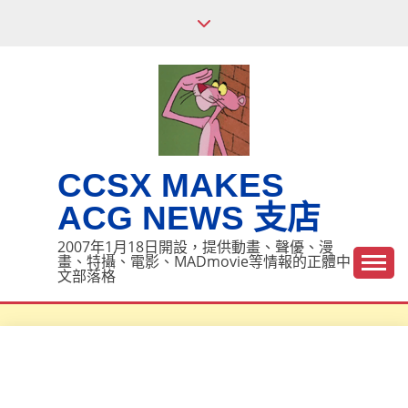
Skip
to
content
CCSX MAKES
ACG NEWS 支店
2007年1月18日開設，提供動畫、聲優、漫
畫、特攝、電影、MADmovie等情報的正體中
文部落格