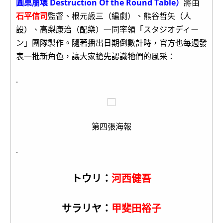
圓桌崩壞 Destruction Of the Round Table）
將由
石平信司
監督、根元歳三（編劇）、熊谷哲矢（人
設）、高梨康治（配樂）一同率領「スタジオディー
ン」團隊製作。隨著播出日期倒數計時，官方也每週發
表一批新角色，讓大家搶先認識牠們的風采：
.
第四張海報
.
トウリ：
河西健吾
サラリヤ：
甲斐田裕子