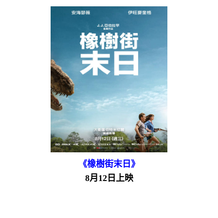
《橡樹街末日》
8月12日上映