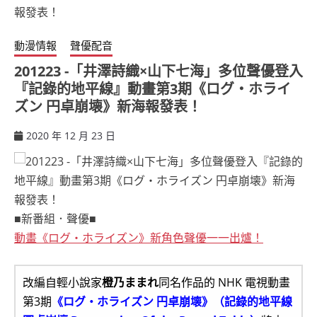
動漫情報
聲優配音
201223 -「井澤詩織×山下七海」多位聲優登入
『記錄的地平線』動畫第3期《ログ・ホライ
ズン 円卓崩壊》新海報發表！
2020 年 12 月 23 日
ccsx
■新番組．聲優■
動畫《ログ・ホライズン》新角色聲優一一出爐！
改編自輕小說家
橙乃ままれ
同名作品的 NHK 電視動畫
第3期
《ログ・ホライズン 円卓崩壊》（記錄的地平線