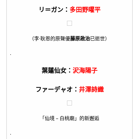
リ＝ガン：
多田野曜平
（李·耿恩的原聲優
藤原啟治
已逝世）
.
葉蓮仙女：
沢海陽子
ファーデャオ：
井澤詩織
「仙境 – 白桃廟」的新邂逅
.