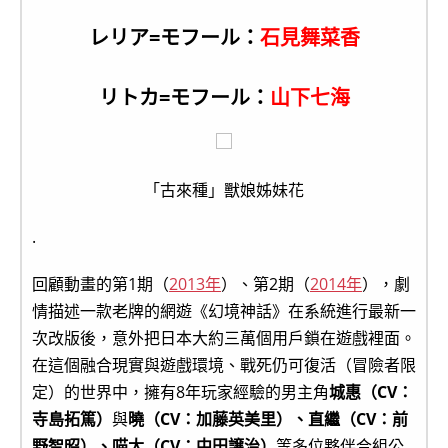
レリア=モフール：
石見舞菜香
リトカ=モフール：
山下七海
「古來種」獸娘姊妹花
.
回顧動畫的第1期（
2013年
）、第2期（
2014年
），劇
情描述一款老牌的網遊《幻境神話》在系統進行最新一
次改版後，意外把日本大約三萬個用戶鎖在遊戲裡面。
在這個融合現實與遊戲環境、戰死仍可復活（冒險者限
定）的世界中，擁有8年玩家經驗的男主角
城惠（CV：
寺島拓篤）
與
曉（CV：加藤英美里）、直繼（CV：前
野智昭）、喵太（CV：中田譲治）
等多位夥伴合組公