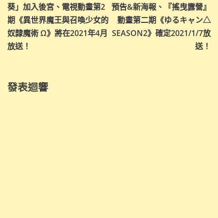
章
葵」加入後宮、電視動畫第2
預告&新海報、『搖曳露營』
導
期《異世界魔王與召喚少女的
動畫第二期《ゆるキャン△
奴隸魔術 Ω》將在2021年4月
SEASON2》確定2021/1/7放
覽
放送！
送！
發表迴響