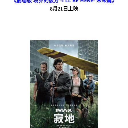
《劇場版 境界的彼方 -I'LL BE HERE- 未來篇》
8月21日上映