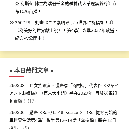
亞·利斯頓 轉生為嬌弱千金的弒神武人華麗無雙錄》宣
布10/6首播！
260729 – 動畫《この素晴らしい世界に祝福を！4》
（為美好的世界獻上祝福！第4季）瞄準2027年放送、
紀念PV公開中！
● 本日熱門文章 ●
260808 – 巨女控歡喜、漫畫家「肉村Q」代表作《ジャイ
アントお嬢様》（巨人大小姐）將在2027年1月放送電視
(17)
動畫版！
260806 – 動畫《Re:ゼロ 4th season》（Re: 從零開始的
異世界生活第4季）後半第12~19話「奪還編」將在12日
(5)
播出！