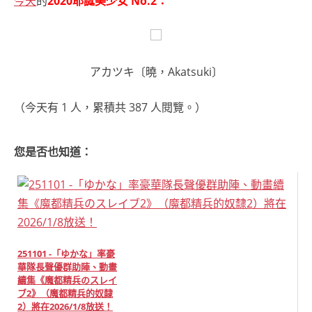
今天
的
2020耶誕美少女 No.2：
アカツキ〔曉，Akatsuki〕
（今天有 1 人，累積共 387 人閱覽。）
您是否也知道：
251101 -「ゆかな」率豪
華隊長聲優群助陣、動畫
續集《魔都精兵のスレイ
ブ2》（魔都精兵的奴隸
2）將在2026/1/8放送！