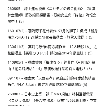
260805 – 線上連載漫畫《ニセモノの錬金術師》（冒牌
鍊金術師）將改編電視動畫、奴隸女主角「諾拉」海報公
(5)
開中！
160107(2) – 羽海野千花代表作《3月的獅子》促成「新房
(5)
昭之×SHAFT」改編為NHK長篇動畫、於秋天放送！
130611(3) – 高河弓原作×南方純作畫「12人暗殺1女」之
(5)
校園漫畫《悪魔のリドル》將改編2014年動畫版！
110905(1) – 動畫監督「梅津泰臣」經典作《A KITE》將
(5)
由「絕命終結站2、4」導演改編好萊塢真人電影！
091107 – 插畫家「天野喜孝」親自設計的可愛蔬菜精靈
(5)
角色『N.Y. Salad』確定將改編成3D立體劇場版
260807 – 日本史上第一部『IMAX規格』特製巨獸電影
《ゴジラ-0.0》（哥吉拉 -0.0）宣布11/6台灣上映、中文