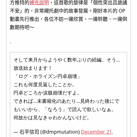
方推特的
補充說明
，這首歌的旋律是「個性突出且詭譎
不安」的，非常襯托劇中的故事發展。剛好本片的 OP
動畫先行推出，各位不妨一邊欣賞、一邊聆聽、一邊倒
數期待吧～
.
そして来月からようやく数年ぶりの続編、そう…
放送始まります！
「ログ・ホライズン円卓崩壊」
これも何度見返したことか。
円卓どころか涙腺崩壊だすよ。
できれば…未書籍化のあたり…見終わった後にで
もいいから、「なろう」で読んで欲しいなぁ。
何故かは見なきゃわかんないけど。
— 石平信司 (@dmpmutation)
December 21,