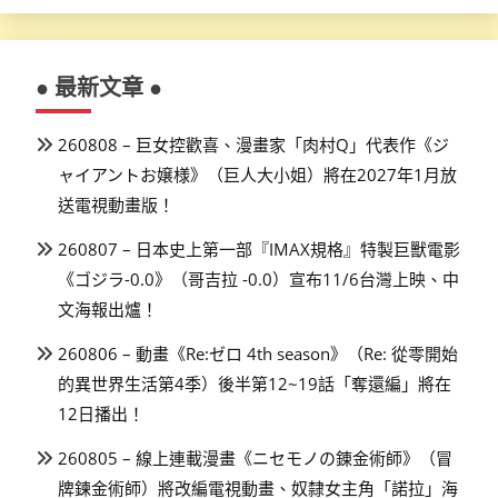
● 最新文章 ●
260808 – 巨女控歡喜、漫畫家「肉村Q」代表作《ジ
ャイアントお嬢様》（巨人大小姐）將在2027年1月放
送電視動畫版！
260807 – 日本史上第一部『IMAX規格』特製巨獸電影
《ゴジラ-0.0》（哥吉拉 -0.0）宣布11/6台灣上映、中
文海報出爐！
260806 – 動畫《Re:ゼロ 4th season》（Re: 從零開始
的異世界生活第4季）後半第12~19話「奪還編」將在
12日播出！
260805 – 線上連載漫畫《ニセモノの錬金術師》（冒
牌鍊金術師）將改編電視動畫、奴隸女主角「諾拉」海