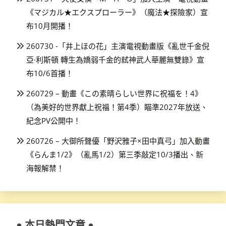
《マジカル★エクスプローラー》（魔法★探險家）宣
布10月開播！
260730 -「井上ほの花」主演電視動畫版《亂世千金倪
亞·利斯頓 轉生為嬌弱千金的弒神武人華麗無雙錄》宣
布10/6首播！
260729 – 動畫《この素晴らしい世界に祝福を！4》
（為美好的世界獻上祝福！第4季）瞄準2027年放送、
紀念PV公開中！
260726 – 大御所聲優「野沢雅子×田中真弓」加入動畫
《らんま1/2》（亂馬1/2）第三季敲定10/3播出、新
海報解禁！
● 本日熱門文章 ●