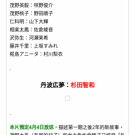
茂野英毅：咲野俊介
茂野桃子：野田順子
仁科明：山下大輝
相楽太鳳：佐倉綾音
沢弥生：河瀬茉希
藤井千里：上坂すみれ
椛島アニータ：村川梨衣
.
丹波広夢：
杉田智和
.
本片預定4月4日放送
，描述第一期之後2年的新故事，