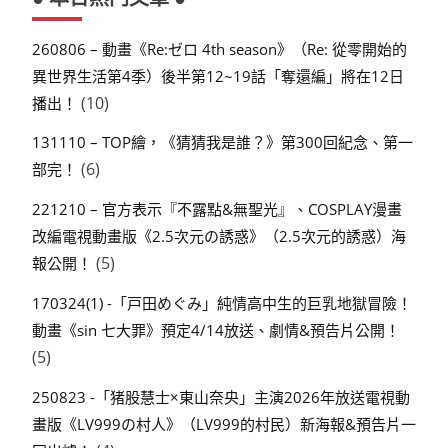
260806 – 動畫《Re:ゼロ 4th season》（Re: 從零開始的
異世界生活第4季）後半第12~19話「奪還編」將在12日
(10)
播出！
131110 – TOP繪，《猜猜我是誰？》第300回紀念、第一
(6)
部完！
221210 – 官方表示『不露點&無聖光』、COSPLAY漫畫
改編電視動畫版《2.5次元の誘惑》（2.5次元的誘惑）海
(5)
報公開！
170324(1) -「戸田めぐみ」純情高中生的巨乳地獄冒險！
動畫《sin 七大罪》預定4/14放送、劇情&預告片公開！
(5)
250823 -「猪股慧士×東山奈央」主演2026年放送電視動
畫版《LV999の村人》（LV999的村民）新海報&預告片一