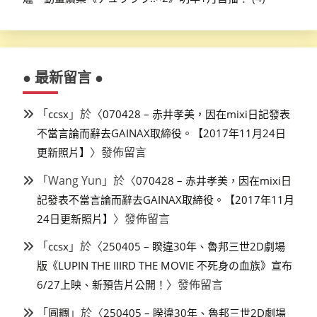
● 最新留言 ●
「
」於〈
ccsx
070428 – 赤井孝美，因在mixi日記發表
不當言論而辭去GAINAX取締役。【2017年11月24日
〉發佈留言
更新照片】
「
Wang Yun
」於〈
070428 – 赤井孝美，因在mixi日
記發表不當言論而辭去GAINAX取締役。【2017年11月
〉發佈留言
24日更新照片】
「
」於〈
ccsx
250405 – 睽違30年、魯邦三世2D劇場
版《LUPIN THE IIIRD THE MOVIE 不死身の血族》宣布
〉發佈留言
6/27上映、新預告片公開！
「
」於〈
圓糰
250405 – 睽違30年、魯邦三世2D劇場