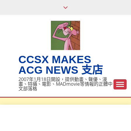
Skip
to
content
CCSX MAKES
ACG NEWS 支店
2007年1月18日開設，提供動畫、聲優、漫
畫、特攝、電影、MADmovie等情報的正體中
文部落格