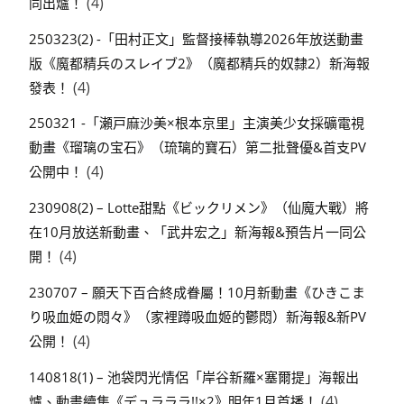
(4)
同出爐！
250323(2) -「田村正文」監督接棒執導2026年放送動畫
版《魔都精兵のスレイブ2》（魔都精兵的奴隸2）新海報
(4)
發表！
250321 -「瀬戸麻沙美×根本京里」主演美少女採礦電視
動畫《瑠璃の宝石》（琉璃的寶石）第二批聲優&首支PV
(4)
公開中！
230908(2) – Lotte甜點《ビックリメン》（仙魔大戰）將
在10月放送新動畫、「武井宏之」新海報&預告片一同公
(4)
開！
230707 – 願天下百合終成眷屬！10月新動畫《ひきこま
り吸血姫の悶々》（家裡蹲吸血姬的鬱悶）新海報&新PV
(4)
公開！
140818(1) – 池袋閃光情侶「岸谷新羅×塞爾提」海報出
(4)
爐、動畫續集《デュラララ!!×2》明年1月首播！