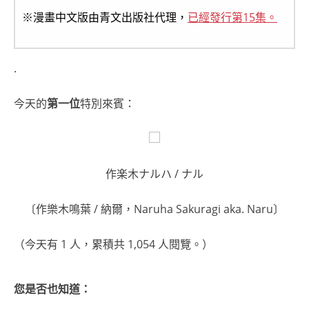
※漫畫中文版由青文出版社代理，
已經發行第15集。
.
今天的
第一位
特別來賓：
作楽木ナルハ / ナル
〔作樂木鳴葉 / 納爾，Naruha Sakuragi aka. Naru〕
（今天有 1 人，累積共 1,054 人閱覽。）
您是否也知道：