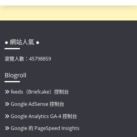
● 網站人氣 ●
瀏覽人數：45798859
Blogroll
feeds（Briefcake）控制台
Google AdSense 控制台
Google Analytics GA-4 控制台
Google 的 PageSpeed Insights