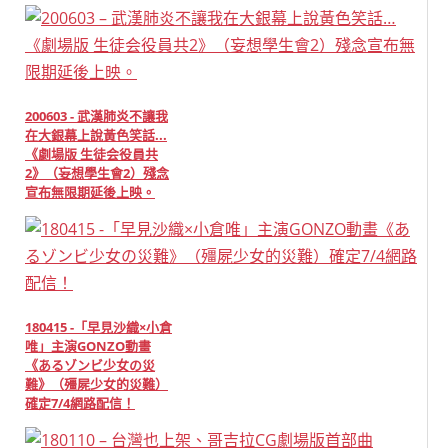
200603 - 武漢肺炎不讓我
在大銀幕上說黃色笑話...
《劇場版 生徒会役員共
2》（妄想學生會2）殘念
宣布無限期延後上映。
180415 -「早見沙織×小倉
唯」主演GONZO動畫
《あるゾンビ少女の災
難》（殭屍少女的災難）
確定7/4網路配信！