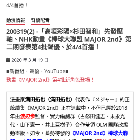
動漫情報
聲優配音
200319(2) -「高垣彩陽×杉田智和」先發壓
軸、NHK動畫《棒球大聯盟 MAJOR 2nd》第
二期發表第4批聲優、於4/4首播！
2020 年 3 月 19 日
ccsx
■新番組．聲優．YouTube■
動畫《MAJOR 2nd》第4批新角色登場！
漫畫家
満田拓也（滿田拓也）
代表作『メジャー』的正
統續集《MAJOR 2nd》正在連載中，不但已經於2018
年由
渡辺歩
監督、實力編劇群（古怒田健志、末永光
代、山下憲一、井上亜樹子）合作帶領 OLM 團隊改編
動畫版。如今，蓄勢待發的
《MAJOR 2nd》棒球大聯