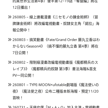
的異世界生活第4季）後半第12~19話「奪還編」將在
12日播出！
260805 – 線上連載漫畫《ニセモノの錬金術師》（冒
牌鍊金術師）將改編電視動畫、奴隸女主角「諾拉」海
報公開中！
260803 – 搞笑動畫《Fate/Grand Order 藤丸立香はわ
からないSeason4》（搞不懂的藤丸立香 第4季）將在
7日公開！
260802 – 限制級漫畫改編電視動畫版《魔都精兵のス
レイブ3》（魔都精兵的奴隸 第3季）書法海報&首支
PV一同公開！
260801 – TYPE-MOON×ufotable劇場版《魔法使いの
夜》（魔法使之夜）公布二種版本新海報、預定11/20
首映！
260731 – 天使女僕「M・A・O」加入主演、電視動畫