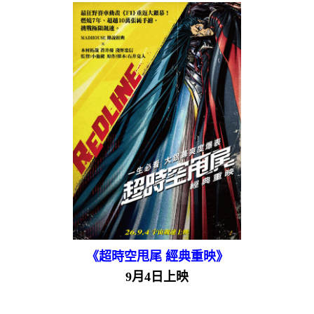
《超時空甩尾 經典重映》
9月4日上映