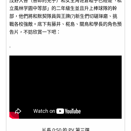
茂野大吾（吾郎的兒子）和女主角佐倉睦子已經是「私
立風林学園中等部」的二年級生並且升上棒球隊的幹
部，他們將和默契隊員與王牌(?)新生們切磋琢磨、挑
戰各校強敵。底下有藤井、椛島、關鳥和學長的角色預
告片，不妨欣賞一下吧：
.
片長 0:50 的 PV 第三彈