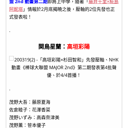
盟 2nd 動畫第二期
即將上中學，隨著「
藤井千里×椛島
阿妮塔
」情報於2月底揭曉之後，壓軸的2位先發也正
式發表啦！
.
関鳥星蘭：
高垣彩陽
.
茂野大吾：藤原夏海
佐倉睦子：花澤香菜
茂野いずみ：高森奈津美
茂野薫：笹本優子