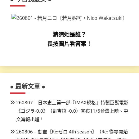
猜猜她是誰？
長按圖片看答案！
● 最新文章 ●
260807 – 日本史上第一部『IMAX規格』特製巨獸電影
《ゴジラ-0.0》（哥吉拉 -0.0）宣布11/6台灣上映、中
文海報出爐！
260806 – 動畫《Re:ゼロ 4th season》（Re: 從零開始