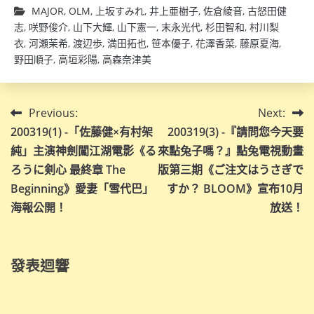
MAJOR
,
OLM
,
上坂すみれ
,
井上亜樹子
,
佐倉綾音
,
古怒田健
志
,
咲野俊介
,
山下大輝
,
山下憲一
,
末永光代
,
杉田智和
,
村川梨
衣
,
河瀬茉希
,
渡辺歩
,
満田拓也
,
笹本優子
,
花澤香菜
,
藤原夏海
,
野田順子
,
高垣彩陽
,
高森奈津美
文
Previous:
Next:
200319(1) -「佐藤健×有村架
200319(3) -『請問您今天要
章
純」主演神劍闖江湖電影《る
來點兔子嗎？』點兔電視動畫
導
ろうに剣心 最終章 The
版第三期《ご注文はうさぎで
Beginning》愛妻「雪代巴」
すか？ BLOOM》宣布10月
覽
海報公開！
放送！
發表迴響