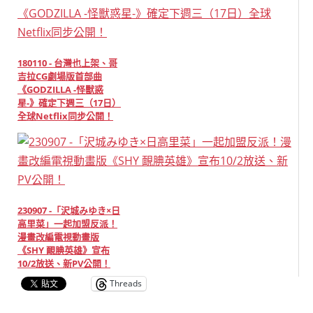
180110 - 台灣也上架、哥
吉拉CG劇場版首部曲
《GODZILLA -怪獸惑
星-》確定下週三（17日）
全球Netflix同步公開！
230907 -「沢城みゆき×日
高里菜」一起加盟反派！
漫畫改編電視動畫版
《SHY 靦腆英雄》宣布
10/2放送、新PV公開！
Threads