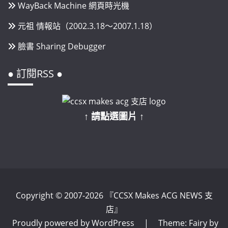
WayBack Machine 網頁時光機
元祖 情報站（2002.3.18～2007.1.18）
臉書 Sharing Debugger
● 訂閱RSS ●
↑ 請點選圖片 ↑
Copyright © 2007-2026 『CCSX Makes ACG NEWS 支
店』
Proudly powered by WordPress
|
Theme: Fairy by