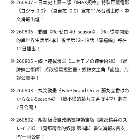
260807 – 日本史上第一部『IMAX規格』特製巨獸電影
《ゴジラ-0.0》（哥吉拉 -0.0）宣布11/6台灣上映、中
文海報出爐！
260806 – 動畫《Re:ゼロ 4th season》（Re: 從零開始
的異世界生活第4季）後半第12~19話「奪還編」將在
12日播出！
260805 – 線上連載漫畫《ニセモノの錬金術師》（冒
牌鍊金術師）將改編電視動畫、奴隸女主角「諾拉」海
報公開中！
260803 – 搞笑動畫《Fate/Grand Order 藤丸立香はわ
からないSeason4》（搞不懂的藤丸立香 第4季）將在
7日公開！
260802 – 限制級漫畫改編電視動畫版《魔都精兵のス
レイブ3》（魔都精兵的奴隸 第3季）書法海報&首支
PV一同公開！