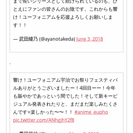
まで長いシリーズとして続けられているのも、ひ
とえにファンの皆さんのお陰です。これからも響
け！ユーフォニアムを応援よろしくお願いしま
す！！
— 武田綾乃 (@ayanotakeda)
June 3, 2018
.
響け！ユーフォニアム宇治でお祭りフェスティバ
ルありがとうございましたー！4回目ーー！今年
も賑やかであっという間でした！そして新キービ
ジュアル発表されたりと、まだまだ楽しみたくさ
んです⭐️楽しかった〜〜！！
#anime_eupho
pic.twitter.com/ANhgjhY2f8