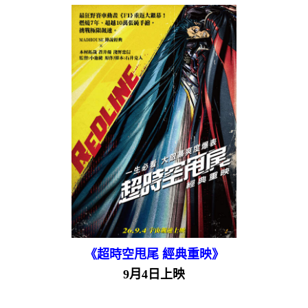
《超時空甩尾 經典重映》
9月4日上映