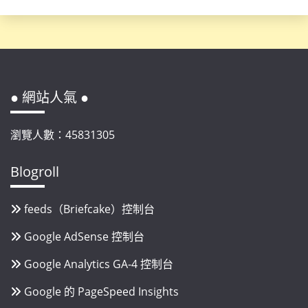
● 網站人氣 ●
瀏覽人數：45831305
Blogroll
feeds（Briefcake）控制台
Google AdSense 控制台
Google Analytics GA-4 控制台
Google 的 PageSpeed Insights