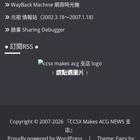
WayBack Machine 網頁時光機
元祖 情報站（2002.3.18～2007.1.18）
臉書 Sharing Debugger
● 訂閱RSS ●
↑ 請點選圖片 ↑
Copyright © 2007-2026 『CCSX Makes ACG NEWS 支
店』
Proudly powered by WordPress
|
Theme: Fairy by