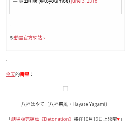
— 豊田萌絵 (@toyotamoe)
June 3, 2018
.
※
動畫官方網站。
.
今天
的
壽星
：
八神はやて〔八神疾風，Hayate Yagami〕
「
劇場版完結篇《Detonation》
將在10月19日上映唷
♥
」