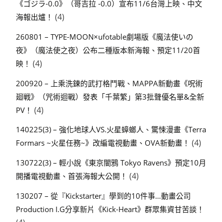
《ゴジラ-0.0》（哥吉拉 -0.0）宣布11/6台灣上映、中文
(4)
海報出爐！
260801 – TYPE-MOON×ufotable劇場版《魔法使いの
夜》（魔法使之夜）公布二種版本新海報、預定11/20首
(4)
映！
200920 – 上乘洗鍊的武打格鬥戰、MAPPA新動畫《呪術
廻戦》（咒術迴戰）發表「千葉繁」第3批聲優名單&全新
(4)
PV！
140225(3) – 強化地球人VS.火星蟑螂人、驚悚漫畫《Terra
(4)
Formars ~火星任務~》改編電視動畫、OVA新動畫！
130722(3) – 輕小說《東京闇鴉 Tokyo Ravens》預定10月
(4)
開播電視動畫、首張海報大公開！
130207 – 從『Kickstarter』學到的10件事…動畫公司
Production I.G分享新片《Kick-Heart》群眾集資甘苦談！