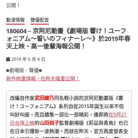
動漫情報
聲優配音
180604 – 京阿尼動畫《劇場版 響け！ユーフ
ォニアム～誓いのフィナーレ～》於2019年春
天上映、高一後輩海報公開！
2018 年 6 月 4 日
ccsx
■劇場版．聲優■
新作映畫情報，在昨天隆重公開！
改編自作家
武田綾乃
同名輕小說的京阿尼動畫版《響
け！ユーフォニアム》系列自從2015年誕生以來不但
叫好叫座，而且續集一部比一部精彩，連即將
在9月21
日台灣上映
的
山田尚子
監督劇場版《莉茲與青鳥》也已
在日本引爆新一波熱潮。而就在昨天，官方再度發表全