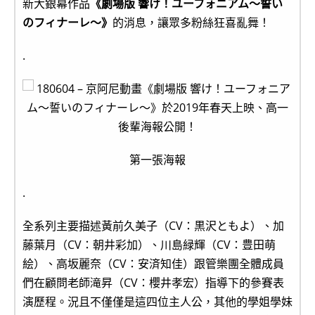
新大銀幕作品
《劇場版 響け！ユーフォニアム～誓い
のフィナーレ～》
的消息，讓眾多粉絲狂喜亂舞！
.
第一張海報
.
全系列主要描述黃前久美子（CV：黒沢ともよ）、加
藤葉月（CV：朝井彩加）、川島緑輝（CV：豊田萌
絵）、高坂麗奈（CV：安済知佳）跟管樂團全體成員
們在顧問老師滝昇（CV：櫻井孝宏）指導下的參賽表
演歷程。況且不僅僅是這四位主人公，其他的學姐學妹