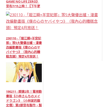
GAME NO LIFE ZERO》
宣布7/15上映！【下午更
新】
230110 -「堀江瞬×羊宮妃
那」等5大聲優出爐、漫畫
改編動畫版《僕の心のヤ
バイやつ》（我內心的糟
糕念頭）預定4月放送！
190211 - 睽違2年！電視動
畫版《小林さんちのメイ
ドラゴン》（小林家的龍
女僕）第2期宣布製作、製