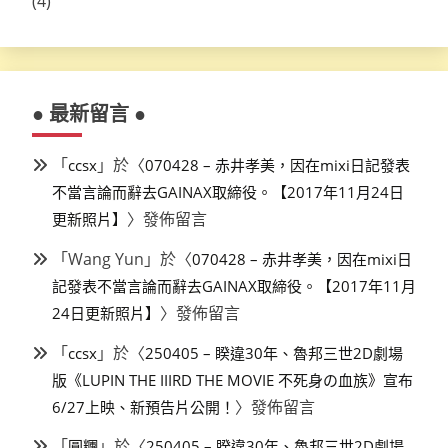
(4)
● 最新留言 ●
「
」於〈
ccsx
070428 – 赤井孝美，因在mixi日記發表
不當言論而辭去GAINAX取締役。【2017年11月24日
〉發佈留言
更新照片】
「
Wang Yun
」於〈
070428 – 赤井孝美，因在mixi日
記發表不當言論而辭去GAINAX取締役。【2017年11月
〉發佈留言
24日更新照片】
「
」於〈
ccsx
250405 – 睽違30年、魯邦三世2D劇場
版《LUPIN THE IIIRD THE MOVIE 不死身の血族》宣布
〉發佈留言
6/27上映、新預告片公開！
「
」於〈
圓糰
250405 – 睽違30年、魯邦三世2D劇場