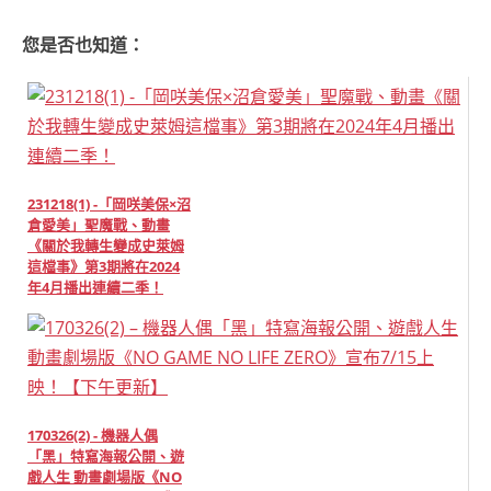
您是否也知道：
231218(1) -「岡咲美保×沼
倉愛美」聖魔戰、動畫
《關於我轉生變成史萊姆
這檔事》第3期將在2024
年4月播出連續二季！
170326(2) - 機器人偶
「黑」特寫海報公開、遊
戲人生 動畫劇場版《NO