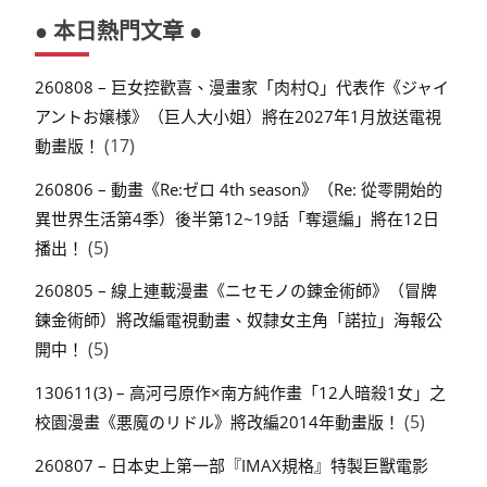
● 本日熱門文章 ●
260808 – 巨女控歡喜、漫畫家「肉村Q」代表作《ジャイ
アントお嬢様》（巨人大小姐）將在2027年1月放送電視
(17)
動畫版！
260806 – 動畫《Re:ゼロ 4th season》（Re: 從零開始的
異世界生活第4季）後半第12~19話「奪還編」將在12日
(5)
播出！
260805 – 線上連載漫畫《ニセモノの錬金術師》（冒牌
鍊金術師）將改編電視動畫、奴隸女主角「諾拉」海報公
(5)
開中！
130611(3) – 高河弓原作×南方純作畫「12人暗殺1女」之
(5)
校園漫畫《悪魔のリドル》將改編2014年動畫版！
260807 – 日本史上第一部『IMAX規格』特製巨獸電影