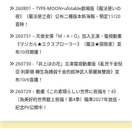
260801 – TYPE-MOON×ufotable劇場版《魔法使いの
夜》（魔法使之夜）公布二種版本新海報、預定11/20
首映！
260731 – 天使女僕「M・A・O」加入主演、電視動畫
《マジカル★エクスプローラー》（魔法★探險家）宣
布10月開播！
260730 -「井上ほの花」主演電視動畫版《亂世千金倪
亞·利斯頓 轉生為嬌弱千金的弒神武人華麗無雙錄》宣
布10/6首播！
260729 – 動畫《この素晴らしい世界に祝福を！4》
（為美好的世界獻上祝福！第4季）瞄準2027年放送、
紀念PV公開中！