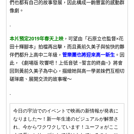
們也都有自己的故事發展，因此構成一齣豐富的感動群
像劇。
.
本片預定2019年春天上映
，可望由「石原立也監督×花
田十輝腳本」拍檔再出擊，而且黃前久美子與愉快的夥
伴們都升上高中二年級，
管樂團也將迎來高一新生
。因
此，《劇場版 吹響吧！上低音號 ~誓言的終曲~》將會
回到黃前久美子為中心，描繪她與高一學弟妹們互相切
磋琢磨、展開交流的故事喔～
.
今日の宇治でのイベントで映画の新情報が発表に
なりました〜！新一年生達のビジュアルが解禁さ
れ、今からワクワクしています！ユーフォがここ