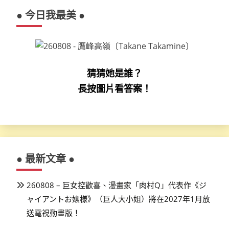
● 今日我最美 ●
猜猜她是誰？
長按圖片看答案！
● 最新文章 ●
260808 – 巨女控歡喜、漫畫家「肉村Q」代表作《ジ
ャイアントお嬢様》（巨人大小姐）將在2027年1月放
送電視動畫版！