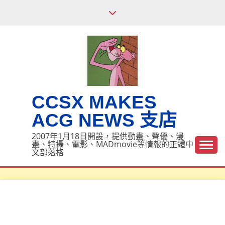
Skip
to
content
CCSX MAKES
ACG NEWS 支店
2007年1月18日開設，提供動畫、聲優、漫
畫、特攝、電影、MADmovie等情報的正體中
文部落格