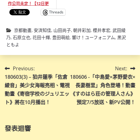
作公司未定！【12日更
新】
Threads
京都動畫
,
安済知佳
,
山田尚子
,
朝井彩加
,
櫻井孝宏
,
武田綾
乃
,
石原立也
,
花田十輝
,
豊田萌絵
,
響け！ユーフォニアム
,
黒沢
ともよ
文
Previous:
Next:
180603(3) – 狛井蓮季「佐倉
180606 -「中島愛×茅野愛衣×
章
綾音」美少女海報亮相、電視
長妻樹里」角色登場！動畫
導
動畫《寄宿学校のジュリエッ
《すのはら荘の管理人さん》
ト》將在10月播出！
預定7/5放送、新PV公開！
覽
發表迴響