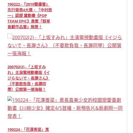
190222 -『2019聲優賞』
先行發表4大獎、「中村悠
一」認證 糞動畫《POP
TEAM EPIC》勇奪『群星
貢獻作品賞』殊榮！
200702(2) -「上坂すみ
れ」主演電視動畫版《イ
ジらないで、長瀞さん》
（不要欺負我，長瀞同
學）公開第一張海報！
190224 -「花澤香菜」黑