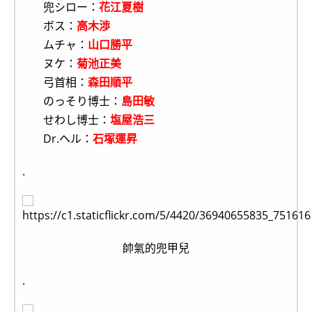
兜シロー：
花江夏樹
ボス：
高木渉
ムチャ：
山口勝平
ヌケ：
菊池正美
弓首相：
森田順平
のっそり博士：
島田敏
せわし博士：
塩屋浩三
Dr.ヘル：
石塚運昇
.
帥氣的兜甲兒
.