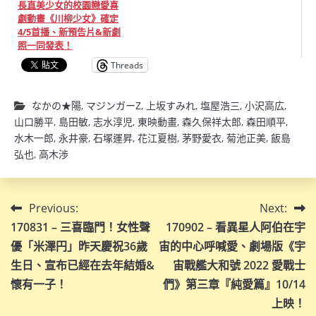
長直美少女的校園戀愛喜
劇動畫《川柳少女》確定
4/5首播、新預告片&新劇
照一同發表！
Threads
なかの★陽
,
マジンガーZ
,
上坂すみれ
,
塩屋浩三
,
小沢高広
,
山口勝平
,
島田敏
,
志水淳児
,
東映動畫
,
森久保祥太郎
,
森田順平
,
水木一郎
,
永井豪
,
石塚運昇
,
花江夏樹
,
茅野愛衣
,
菊池正美
,
飯島
弘也
,
高木渉
文
Previous:
Next:
170831 – 三喜臨門！女性聲
170902 – 看異星人阿伯在宇
章
優「米澤円」昨天慶祝36歲
宙的中心呼喊愛、劇場版《宇
導
生日、宣布已經在去年結婚&
宙戰艦大和號 2022 愛戰士
懷有一子！
們》第三章『純愛篇』10/14
覽
上映！