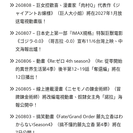
260808 – 巨女控歡喜、漫畫家「肉村Q」代表作《ジ
ャイアントお嬢様》（巨人大小姐）將在2027年1月放
送電視動畫版！
260807 – 日本史上第一部『IMAX規格』特製巨獸電影
《ゴジラ-0.0》（哥吉拉 -0.0）宣布11/6台灣上映、中
文海報出爐！
260806 – 動畫《Re:ゼロ 4th season》（Re: 從零開始
的異世界生活第4季）後半第12~19話「奪還編」將在
12日播出！
260805 – 線上連載漫畫《ニセモノの錬金術師》（冒
牌鍊金術師）將改編電視動畫、奴隸女主角「諾拉」海
報公開中！
260803 – 搞笑動畫《Fate/Grand Order 藤丸立香はわ
からないSeason4》（搞不懂的藤丸立香 第4季）將在
7日公開！