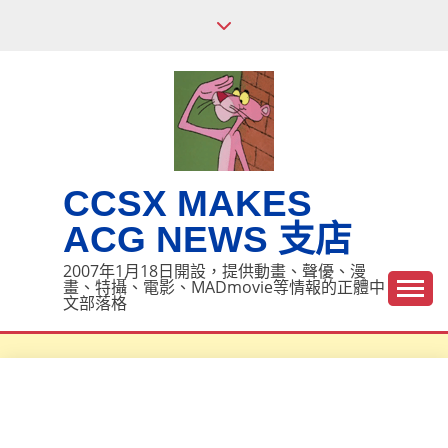
Skip
to
content
CCSX MAKES
ACG NEWS 支店
2007年1月18日開設，提供動畫、聲優、漫
畫、特攝、電影、MADmovie等情報的正體中
文部落格