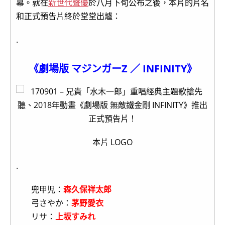
幕。就在
新世代聲優
於八月下旬公布之後，本片的片名
和正式預告片終於堂堂出爐：
.
《劇場版 マジンガーZ ／ INFINITY》
本片 LOGO
.
兜甲児：
森久保祥太郎
弓さやか：
茅野愛衣
リサ：
上坂すみれ