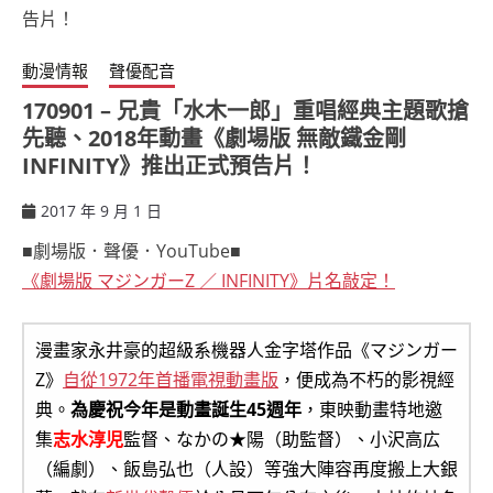
動漫情報
聲優配音
170901 – 兄貴「水木一郎」重唱經典主題歌搶
先聽、2018年動畫《劇場版 無敵鐵金剛
INFINITY》推出正式預告片！
2017 年 9 月 1 日
ccsx
■劇場版．聲優．YouTube■
《劇場版 マジンガーZ ／ INFINITY》片名敲定！
漫畫家永井豪的超級系機器人金字塔作品《マジンガー
Z》
自從1972年首播電視動畫版
，便成為不朽的影視經
典。
為慶祝今年是動畫誕生45週年
，東映動畫特地邀
集
志水淳児
監督、なかの★陽（助監督）、小沢高広
（編劇）、飯島弘也（人設）等強大陣容再度搬上大銀