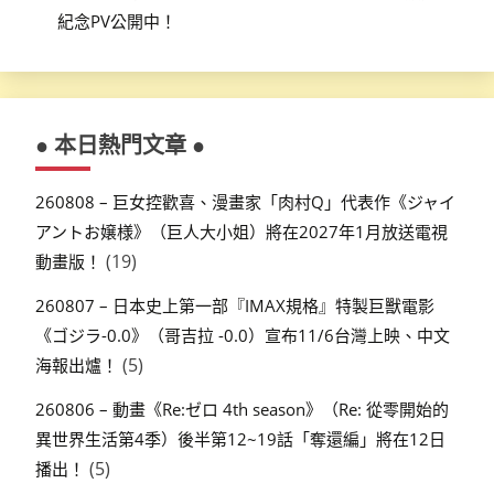
紀念PV公開中！
● 本日熱門文章 ●
260808 – 巨女控歡喜、漫畫家「肉村Q」代表作《ジャイ
アントお嬢様》（巨人大小姐）將在2027年1月放送電視
(19)
動畫版！
260807 – 日本史上第一部『IMAX規格』特製巨獸電影
《ゴジラ-0.0》（哥吉拉 -0.0）宣布11/6台灣上映、中文
(5)
海報出爐！
260806 – 動畫《Re:ゼロ 4th season》（Re: 從零開始的
異世界生活第4季）後半第12~19話「奪還編」將在12日
(5)
播出！