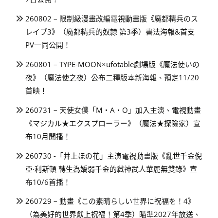
260802 – 限制級漫畫改編電視動畫版《魔都精兵のス
レイブ3》（魔都精兵的奴隸 第3季）書法海報&首支
PV一同公開！
260801 – TYPE-MOON×ufotable劇場版《魔法使いの
夜》（魔法使之夜）公布二種版本新海報、預定11/20
首映！
260731 – 天使女僕「M・A・O」加入主演、電視動畫
《マジカル★エクスプローラー》（魔法★探險家）宣
布10月開播！
260730 -「井上ほの花」主演電視動畫版《亂世千金倪
亞·利斯頓 轉生為嬌弱千金的弒神武人華麗無雙錄》宣
布10/6首播！
260729 – 動畫《この素晴らしい世界に祝福を！4》
（為美好的世界獻上祝福！第4季）瞄準2027年放送、