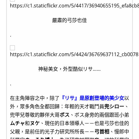
嚴肅的弓莎也佳
.
神秘美女，外型酷似リサ……
.
在主角陣容之中，除了
『リサ』是原創登場的美少女
以
外，眾多角色全都回歸：年輕的天才戰鬥員
兜シロー
、
兜甲兒尊敬的夥伴大哥
ボス
、ボス身旁的兩個跟班小弟
ムチャ
和
ヌケ
、現任的日本領導人－－也是弓莎也佳的
父親，是前任的光子力研究所所長－－
弓首相
、慢郎中