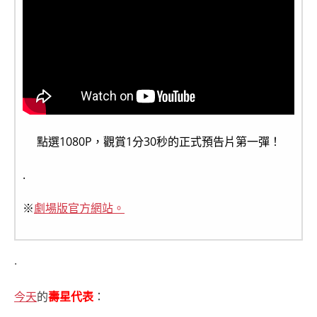
點選1080P，觀賞1分30秒的正式預告片第一彈！
.
※
劇場版官方網站。
.
今天
的
壽星代表
：