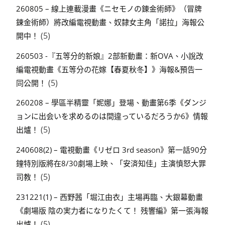
260805 – 線上連載漫畫《ニセモノの錬金術師》（冒牌
鍊金術師）將改編電視動畫、奴隸女主角「諾拉」海報公
(5)
開中！
260503 -『五等分的新娘』2部新動畫：新OVA、小說改
編電視動畫《五等分の花嫁【春夏秋冬】》海報&預告一
(5)
同公開！
260208 – 學區半精靈「妮娜」登場、動畫第6季《ダンジ
ョンに出会いを求めるのは間違っているだろうか6》情報
(5)
出爐！
240608(2) – 電視動畫《リゼロ 3rd season》第一話90分
鐘特別版將在8/30劇場上映、「安済知佳」主演憤怒大罪
(5)
司教！
231221(1) – 西野茜「堀江由衣」主場再臨、大銀幕動畫
《劇場版 陰の実力者になりたくて！ 残響編》第一張海報
(5)
出爐！