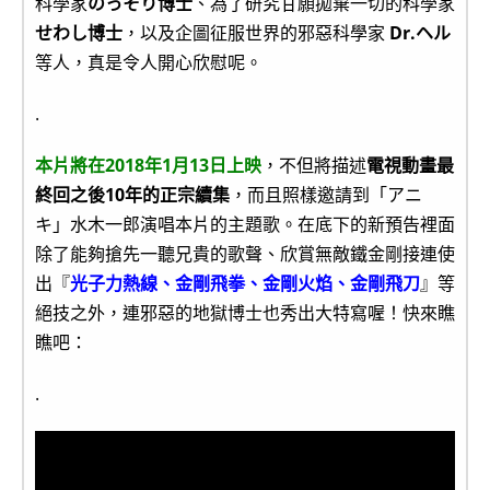
科學家
のっそり博士
、為了研究甘願拋棄一切的科學家
せわし博士
，以及企圖征服世界的邪惡科學家
Dr.ヘル
等人，真是令人開心欣慰呢。
.
本片將在2018年1月13日上映
，不但將描述
電視動畫最
終回之後10年的正宗續集
，而且照樣邀請到「アニ
キ」水木一郎演唱本片的主題歌。在底下的新預告裡面
除了能夠搶先一聽兄貴的歌聲、欣賞無敵鐵金剛接連使
出『
光子力熱線、金剛飛拳、金剛火焰、金剛飛刀
』等
絕技之外，連邪惡的地獄博士也秀出大特寫喔！快來瞧
瞧吧：
.